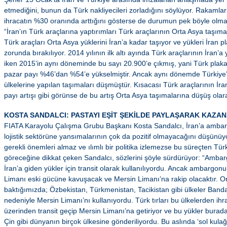
etmediğini, bunun da Türk nakliyecileri zorladığını söylüyor. Rakamlar
ihracatın %30 oranında arttığını gösterse de durumun pek böyle olma
“İran’ın Türk araçlarına yaptırımları Türk araçlarının Orta Asya taşıma
Türk araçları Orta Asya yüklerini İran’a kadar taşıyor ve yükleri İran 
zorunda bırakılıyor. 2014 yılının ilk altı ayında Türk araçlarının İran’
iken 2015’in aynı döneminde bu sayı 20.900’e çıkmış, yani Türk plakalı
pazar payı %46’dan %54’e yükselmiştir. Ancak aynı dönemde Türkiye’
ülkelerine yapılan taşımaları düşmüştür. Kısacası Türk araçlarının İra
payı artışı gibi görünse de bu artış Orta Asya taşımalarına düşüş ola
KOSTA SANDALCI: PASTAYI EŞİT ŞEKİLDE PAYLAŞARAK KAZAN
FIATA Karayolu Çalışma Grubu Başkanı Kosta Sandalcı, İran’a ambar
lojistik sektörüne yansımalarının çok da pozitif olmayacağını düşünüyo
gerekli önemleri almaz ve ılımlı bir politika izlemezse bu süreçten Tü
göreceğine dikkat çeken Sandalcı, sözlerini şöyle sürdürüyor: “Amba
İran’a giden yükler için transit olarak kullanılıyordu. Ancak ambargo
Limanı eski gücüne kavuşacak ve Mersin Limanı’na rakip olacaktır. O
baktığımızda; Özbekistan, Türkmenistan, Tacikistan gibi ülkeler Band
nedeniyle Mersin Limanı’nı kullanıyordu. Türk tırları bu ülkelerden ihrac
üzerinden transit geçip Mersin Limanı’na getiriyor ve bu yükler bura
Çin gibi dünyanın birçok ülkesine gönderiliyordu. Bu aslında ‘sol kulağ