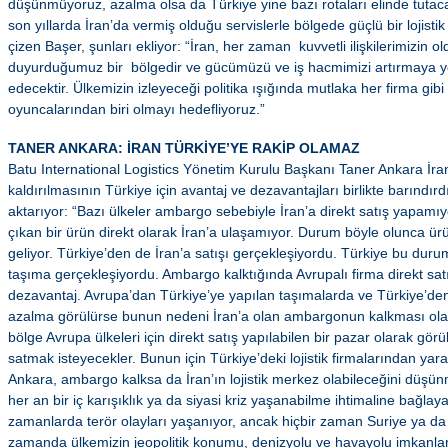
düşünmüyoruz, azalma olsa da Türkiye yine bazı rotaları elinde tutacak
son yıllarda İran’da vermiş olduğu servislerle bölgede güçlü bir lojistik 
çizen Başer, şunları ekliyor: “İran, her zaman kuvvetli ilişkilerimizin 
duyurduğumuz bir bölgedir ve gücümüzü ve iş hacmimizi artırmaya yö
edecektir. Ülkemizin izleyeceği politika ışığında mutlaka her firma gibi
oyuncalarından biri olmayı hedefliyoruz.”
TANER ANKARA: İRAN TÜRKİYE’YE RAKİP OLAMAZ
Batu International Logistics Yönetim Kurulu Başkanı Taner Ankara İr
kaldırılmasının Türkiye için avantaj ve dezavantajları birlikte barındır
aktarıyor: “Bazı ülkeler ambargo sebebiyle İran’a direkt satış yapamı
çıkan bir ürün direkt olarak İran’a ulaşamıyor. Durum böyle olunca ü
geliyor. Türkiye’den de İran’a satışı gerçekleşiyordu. Türkiye bu duru
taşıma gerçekleşiyordu. Ambargo kalktığında Avrupalı firma direkt sat
dezavantaj. Avrupa’dan Türkiye’ye yapılan taşımalarda ve Türkiye’den
azalma görülürse bunun nedeni İran’a olan ambargonun kalkması olaca
bölge Avrupa ülkeleri için direkt satış yapılabilen bir pazar olarak gör
satmak isteyecekler. Bunun için Türkiye’deki lojistik firmalarından yar
Ankara, ambargo kalksa da İran’ın lojistik merkez olabileceğini düşü
her an bir iç karışıklık ya da siyasi kriz yaşanabilme ihtimaline bağla
zamanlarda terör olayları yaşanıyor, ancak hiçbir zaman Suriye ya da 
zamanda ülkemizin jeopolitik konumu, denizyolu ve havayolu imkanları