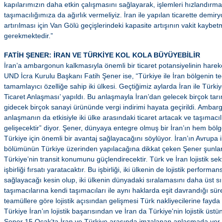
kapılarımızın daha etkin çalışmasını sağlayarak, işlemleri hızlandırmal
taşımacılığımıza da ağırlık vermeliyiz. İran ile yapılan ticarette demir
artırılması için Van Gölü geçişlerindeki kapasite artışının vakit kayb
gerekmektedir.”
FATİH ŞENER: İRAN VE TÜRKİYE KOL KOLA BÜYÜYEBİLİR
İran’a ambargonun kalkmasıyla önemli bir ticaret potansiyelinin hare
UND İcra Kurulu Başkanı Fatih Şener ise, “Türkiye ile İran bölgenin ted
tamamlayıcı özelliğe sahip iki ülkesi. Geçtiğimiz aylarda İran ile Türki
Ticaret Anlaşması’ yapıldı. Bu anlaşmayla İran’dan gelecek birçok ta
gidecek birçok sanayi ürününde vergi indirimi hayata geçirildi. Ambarg
anlaşmanın da etkisiyle iki ülke arasındaki ticaret artacak ve taşımacı
gelişecektir” diyor. Şener, dünyaya entegre olmuş bir İran’ın hem bölge
Türkiye için önemli bir avantaj sağlayacağını söylüyor. İran’ın Avrupa i
bölümünün Türkiye üzerinden yapılacağına dikkat çeken Şener şunlar
Türkiye’nin transit konumunu güçlendirecektir. Türk ve İran lojistik se
işbirliği fırsatı yaratacaktır. Bu işbirliği, iki ülkenin de lojistik perfor
sağlayacağı kesin olup, iki ülkenin dünyadaki sıralamasını daha üst sır
taşımacılarına kendi taşımacıları ile aynı haklarda eşit davrandığı sür
teamüllere göre lojistik açısından gelişmesi Türk nakliyecilerine fayda
Türkiye İran’ın lojistik başarısından ve İran da Türkiye'nin lojistik üs
Şener 15 Ocak’ta İran ve Türkiye arasında imzalanan anlaşmada yer a