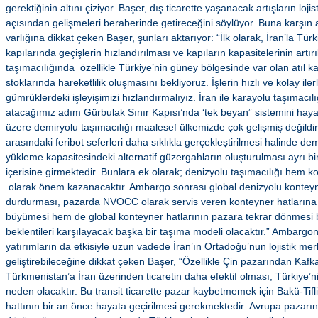
gerektiğinin altını çiziyor. Başer, dış ticarette yaşanacak artışların lojis
açısından gelişmeleri beraberinde getireceğini söylüyor. Buna karşın
varlığına dikkat çeken Başer, şunları aktarıyor: “İlk olarak, İran’la Tü
kapılarında geçişlerin hızlandırılması ve kapıların kapasitelerinin art
taşımacılığında özellikle Türkiye’nin güney bölgesinde var olan atıl k
stoklarında hareketlilik oluşmasını bekliyoruz. İşlerin hızlı ve kolay iler
gümrüklerdeki işleyişimizi hızlandırmalıyız. İran ile karayolu taşımacıl
atacağımız adım Gürbulak Sınır Kapısı’nda ‘tek beyan” sistemini hayat
üzere demiryolu taşımacılığı maalesef ülkemizde çok gelişmiş değildi
arasındaki feribot seferleri daha sıklıkla gerçekleştirilmesi halinde demir
yükleme kapasitesindeki alternatif güzergahların oluşturulması ayrı bi
içerisine girmektedir. Bunlara ek olarak; denizyolu taşımacılığı hem 
olarak önem kazanacaktır. Ambargo sonrası global denizyolu konteyner
durdurması, pazarda NVOCC olarak servis veren konteyner hatlarına 
büyümesi hem de global konteyner hatlarının pazara tekrar dönmesi bi
beklentileri karşılayacak başka bir taşıma modeli olacaktır.” Ambargo
yatırımların da etkisiyle uzun vadede İran’ın Ortadoğu’nun lojistik me
geliştirebileceğine dikkat çeken Başer, “Özellikle Çin pazarından Kaf
Türkmenistan’a İran üzerinden ticaretin daha efektif olması, Türkiye’n
neden olacaktır. Bu transit ticarette pazar kaybetmemek için Bakü-Tif
hattının bir an önce hayata geçirilmesi gerekmektedir. Avrupa pazarın