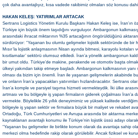
çok daha avantajlıyız, kısa vadede rakibimiz olmaları söz konusu dahi
HAKAN KELEŞ: YATIRIMLAR ARTACAK
Sertrans Logistics Yönetim Kurulu Başkanı Hakan Keleş ise, İran’ın öz
Türkiye için büyük önem taşıdığını vurguluyor. Ambargonun kalkmasıyl
arasındaki ihracat miktarının %35 artacağının öngörüldüğünü aktaran 
sürdürüyor: “Yaşanan bu olumlu gelişmeler lojistik sektöründe de bir h
Mısır’la lojistik anlaşmasının Nisan ayında bitmesi, karayolu kotaları ve 
kısıtlamalar’ sektörü olumsuz etkiledi. İran’a yönelik ambargonun kaldır
bir umut oldu. Türkiye’de makine, perakende ve otomotiv başta olmak
ülkeyi yakından takip etmeye başladı. Ambargonun kalkmasının yanı sır
olması da bizim için önemli. İran ile yaşanan gelişmelerin akabinde bu y
ve onların İran’a yapacakları yatırımları hızlandıracaktır. Sertrans olara
İran’a komple ve parsiyel taşıma hizmeti vermekteydik. İki ülke arasınd
artması ve bu bölgeyle iş yapan firmaların giderek çoğalması İran’a 
vermekte. Böylelikle 26 yıllık deneyimimiz ve yüksek kalitede verdiğimi
bölgeyle iş yapan sektör ve firmalara büyük bir maliyet ve rekabet ava
Ortadoğu, Türk Cumhuriyetleri ve Avrupa arasında bir aktarma merke
kaynaklanan avantajlı konumu ile Türkiye’nin lojistik üssü adayı olara
“Yaşanan bu gelişmeler ile birlikte konum olarak da avantaja sahip olan 
merkezi olma hedefinde rakip olarak görülebilir. Ancak fiziksel ve kurum