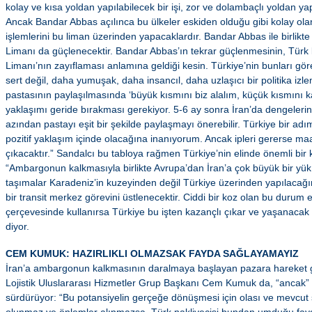
kolay ve kısa yoldan yapılabilecek bir işi, zor ve dolambaçlı yoldan 
Ancak Bandar Abbas açılınca bu ülkeler eskiden olduğu gibi kolay olan
işlemlerini bu liman üzerinden yapacaklardır. Bandar Abbas ile birlikt
Limanı da güçlenecektir. Bandar Abbas’ın tekrar güçlenmesinin, Türk l
Limanı’nın zayıflaması anlamına geldiği kesin. Türkiye’nin bunları gö
sert değil, daha yumuşak, daha insancıl, daha uzlaşıcı bir politika izlem
pastasının paylaşılmasında ‘büyük kısmını biz alalım, küçük kısmını kar
yaklaşımı geride bırakması gerekiyor. 5-6 ay sonra İran’da dengeleri
azından pastayı eşit bir şekilde paylaşmayı önerebilir. Türkiye bir adım
pozitif yaklaşım içinde olacağına inanıyorum. Ancak ipleri gererse maa
çıkacaktır.” Sandalcı bu tabloya rağmen Türkiye’nin elinde önemli bir 
“Ambargonun kalkmasıyla birlikte Avrupa’dan İran’a çok büyük bir yük 
taşımalar Karadeniz’in kuzeyinden değil Türkiye üzerinden yapılacağı
bir transit merkez görevini üstlenecektir. Ciddi bir koz olan bu durum e
çerçevesinde kullanırsa Türkiye bu işten kazançlı çıkar ve yaşanacak
diyor.
CEM KUMUK: HAZIRLIKLI OLMAZSAK FAYDA SAĞLAYAMAYIZ
İran’a ambargonun kalkmasının daralmaya başlayan pazara hareket ge
Lojistik Uluslararası Hizmetler Grup Başkanı Cem Kumuk da, “ancak” d
sürdürüyor: “Bu potansiyelin gerçeğe dönüşmesi için olası ve mevcut sık