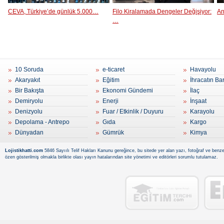
CEVA, Türkiye’de günlük 5.000…
Filo Kiralamada Dengeler Değişiyor:
An
…
10 Soruda
e-ticaret
Havayolu
Akaryakıt
Eğitim
İhracatın Ba
Bir Bakışta
Ekonomi Gündemi
İlaç
Demiryolu
Enerji
İnşaat
Denizyolu
Fuar / Etkinlik / Duyuru
Karayolu
Depolama - Antrepo
Gıda
Kargo
Dünyadan
Gümrük
Kimya
Lojistikhatti.com
5846 Sayıılı Telif Hakları Kanunu gereğince, bu sitede yer alan yazı, fotoğraf ve benzer
özen gösterilmiş olmakla birlikte olası yayın hatalarından site yönetimi ve editörleri sorumlu tutulamaz.