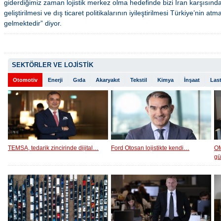
giderdiğimiz zaman lojistik merkez olma hedefinde bizi İran karşısında ö
geliştirilmesi ve dış ticaret politikalarının iyileştirilmesi Türkiye’nin 
gelmektedir” diyor.
SEKTÖRLER VE LOJİSTİK
Otomotiv
Enerji
Gıda
Akaryakıt
Tekstil
Kimya
İnşaat
Last
TEMSA, tedarik zincirinde dijital…
Ford Otosan lojistikte kendi…
OM
g