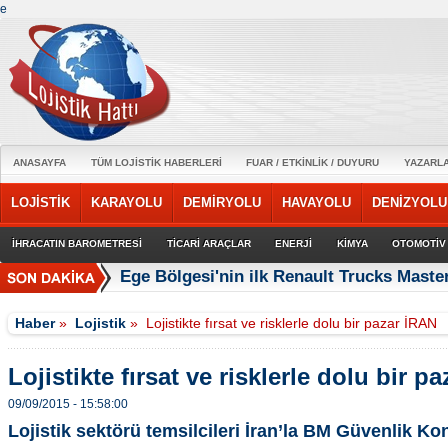
e
ANASAYFA
TÜM LOJİSTİK HABERLERİ
FUAR / ETKİNLİK / DUYURU
YAZARL
LOJİSTİK
KARAYOLU
DEMİRYOLU
HAVAYOLU
DENİZYOLU
İHRACATIN BAROMETRESİ
TİCARİ ARAÇLAR
ENERJİ
KİMYA
OTOMOTİV
Ege Bölgesi'nin ilk Renault Trucks Master
Haber
»
Lojistik
»
Lojistikte fırsat ve risklerle dolu bir pazar İRAN
Lojistikte fırsat ve risklerle dolu bir p
09/09/2015 - 15:58:00
Lojistik sektörü temsilcileri İran’la BM Güvenlik Ko