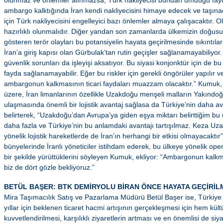
olunmaz ve önlemler alınmazsa, Türk nakliyecisi bundan umduğu fay
ambargo kalktığında İran kendi nakliyecisini himaye edecek ve taşına
için Türk nakliyecisini engelleyici bazı önlemler almaya çalışacaktır. O
hazırlıklı olunmalıdır. Diğer yandan son zamanlarda ülkemizin doğus
gösteren terör olayları bu potansiyelin hayata geçirilmesinde sıkıntıla
İran’a giriş kapısı olan Gürbulak’tan rutin geçişler sağlanamayabiliyor
güvenlik sorunları da işleyişi aksatıyor. Bu siyasi konjonktür için de bu
fayda sağlanamayabilir. Eğer bu riskler için gerekli öngörüler yapılır v
ambargonun kalkmasının ticari faydaları muazzam olacaktır.” Kumuk
üzere, İran limanlarının özellikle Uzakdoğu menşeli malların Yakındo
ulaşmasında önemli bir lojistik avantaj sağlasa da Türkiye’nin daha 
belirterek, “Uzakdoğu’dan Avrupa’ya giden eşya miktarı belirttiğim bu
daha fazla ve Türkiye’nin bu anlamdaki avantajı tartışılmaz. Keza U
yönelik lojistik hareketlerde de İran’ın herhangi bir etkisi olmayacaktır”
bünyelerinde İranlı yöneticiler istihdam ederek, bu ülkeye yönelik ope
bir şekilde yürüttüklerini söyleyen Kumuk, ekliyor: “Ambargonun kalk
biz de dört gözle bekliyoruz.”
BETÜL BAŞER:
BTK DEMİRYOLU BİRAN ÖNCE HAYATA GEÇİRİL
Mira Taşımacılık Satış ve Pazarlama Müdürü Betül Başer ise, Türkiy
yıllar için beklenen ticaret hacmi artışının gerçekleşmesi için hem kült
kuvvetlendirilmesi, karşılıklı ziyaretlerin artması ve en önemlisi de si