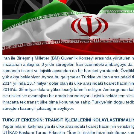
İran ile Birleşmiş Milletler (BM) Güvenlik Konseyi arasında yürütüle
imzalanan anlaşma, 3 yıldır süregelen İran üzerindeki ambargoyu da 
zamanda ticaret ve lojistik açısından da bir hareket yaratacak. Özellik
yük akışı bekleniyor. Ayrıca bu gelişmeler Türkiye ve İran arasındaki t
2014 yılında 13.7 milyar dolar olan iki ülke arasındaki ticaret hacmini
2016'da 35 milyar dolara yükseleceği tahmin ediliyor. Ambargonun kalk
ise riskleri ve avantajları bir arada barındırıyor. Lojistik sektör temsilc
ihracatta tek transit ülke olma konumuna sahip Türkiye’nin doğru tedbir
süreçten kazançlı çıkacağını söylüyor.
TURGUT ERKESKİN: TRANSİT İŞLEMLERİNİ KOLAYLAŞTIRMALI
Yaptırımların kalkmasıyla iki ülke arasındaki ticaret hacminin ve işbirli
UTİKAD Başkanı Turgut Erkeskin, “İran ile ilişkilerimize baktığımız za