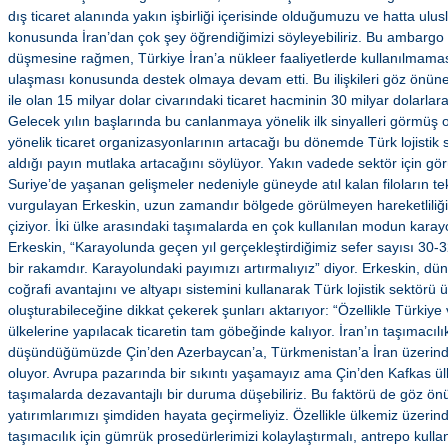
dış ticaret alanında yakın işbirliği içerisinde olduğumuzu ve hatta ulusla
konusunda İran’dan çok şey öğrendiğimizi söyleyebiliriz. Bu ambargo
düşmesine rağmen, Türkiye İran’a nükleer faaliyetlerde kullanılmaması
ulaşması konusunda destek olmaya devam etti. Bu ilişkileri göz önüne
ile olan 15 milyar dolar civarındaki ticaret hacminin 30 milyar dolarlar
Gelecek yılın başlarında bu canlanmaya yönelik ilk sinyalleri görmüş ol
yönelik ticaret organizasyonlarının artacağı bu dönemde Türk lojisti
aldığı payın mutlaka artacağını söylüyor. Yakın vadede sektör için görü
Suriye’de yaşanan gelişmeler nedeniyle güneyde atıl kalan filoların t
vurgulayan Erkeskin, uzun zamandır bölgede görülmeyen hareketliliğin
çiziyor. İki ülke arasındaki taşımalarda en çok kullanılan modun karay
Erkeskin, “Karayolunda geçen yıl gerçekleştirdiğimiz sefer sayısı 30-
bir rakamdır. Karayolundaki payımızı artırmalıyız” diyor. Erkeskin, dü
coğrafi avantajını ve altyapı sistemini kullanarak Türk lojistik sektörü
oluşturabileceğine dikkat çekerek şunları aktarıyor: “Özellikle Türkiye
ülkelerine yapılacak ticaretin tam göbeğinde kalıyor. İran’ın taşımacılı
düşündüğümüzde Çin’den Azerbaycan’a, Türkmenistan’a İran üzerind
oluyor. Avrupa pazarında bir sıkıntı yaşamayız ama Çin’den Kafkas ülk
taşımalarda dezavantajlı bir duruma düşebiliriz. Bu faktörü de göz önü
yatırımlarımızı şimdiden hayata geçirmeliyiz. Özellikle ülkemiz üzerin
taşımacılık için gümrük prosedürlerimizi kolaylaştırmalı, antrepo kul