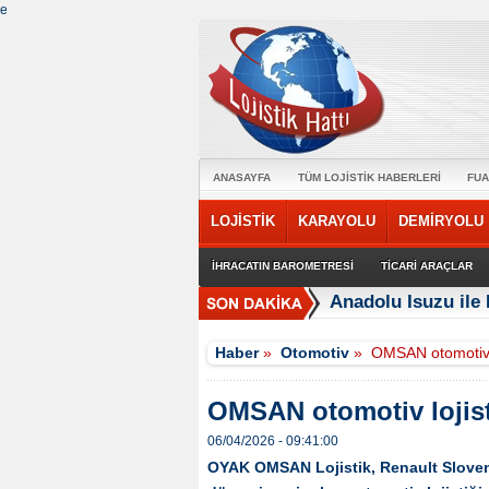
e
ANASAYFA
TÜM LOJİSTİK HABERLERİ
FUA
LOJİSTİK
KARAYOLU
DEMİRYOLU
İHRACATIN BAROMETRESİ
TİCARİ ARAÇLAR
Anadolu Isuzu ile 
Haber
»
Otomotiv
»
OMSAN otomotiv 
OMSAN otomotiv lojis
06/04/2026 - 09:41:00
OYAK OMSAN Lojistik, Renault Sloven