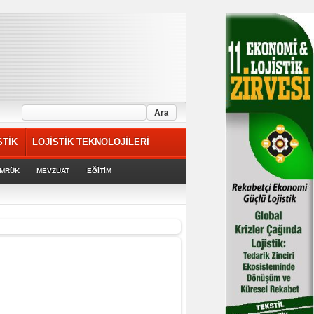
STİK
LOJİSTİK TEKNOLOJİLERİ
MRÜK
MEVZUAT
EĞİTİM
rek devam ediyor