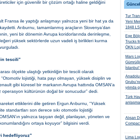
iciler için güvenilir bir çözüm ortağı haline geldiğini
Güncel
Tur Trans
t Fransa ile yaptığı anlaşmayı yalnızca yeni bir hat ya da
Yeni Me
 kaydetti. Arıburnu, tamamlanmış araçların Slovenya’dan
1848 LS 
in, yeni bir dönemin Avrupa koridorlarında derinleşme,
Ege Bölg
eğeri yüksek sektörlerde uzun vadeli iş birlikleri kurma
Trucks M
vurguladı.
ÖKN Lojis
Mars Log
n tescili”
Gümrüğü
İstanbul
ı ölçekte ulaştığı yetkinliğin bir tescili olarak
Anadolu I
 “Otomotiv lojistiği, hata payı olmayan, yüksek disiplin ve
Grubu’nu
Renault gibi küresel bir markanın Avrupa hattında OMSAN’a
yılında 
iz operasyon kültürünün doğal bir sonucudur” dedi.
Türk Hava
anlaşmas
areket ettiklerini dile getiren Ergun Arıburnu, “Yüksek
e standartları son derece sıkı otomotiv lojistiği
 OMSAN’ın yalnızca taşıyan değil, planlayan, yöneten ve
Alışan D
konumlandığını ortaya koyuyor” bilgisini verdi.
Compact
yi hedefliyoruz”
Lima Log