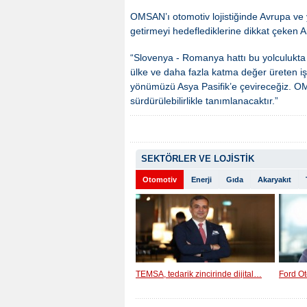
OMSAN’ı otomotiv lojistiğinde Avrupa ve ya
getirmeyi hedeflediklerine dikkat çeken A
“Slovenya - Romanya hattı bu yolculukta 
ülke ve daha fazla katma değer üreten i
yönümüzü Asya Pasifik’e çevireceğiz. OM
sürdürülebilirlikle tanımlanacaktır.”
SEKTÖRLER VE LOJİSTİK
Otomotiv
Enerji
Gıda
Akaryakıt
TEMSA, tedarik zincirinde dijital…
Ford Ot