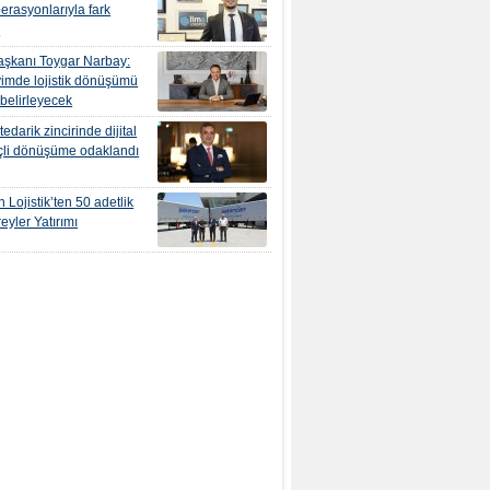
erasyonlarıyla fark
r
şkanı Toygar Narbay:
yimde lojistik dönüşümü
 belirleyecek
edarik zincirinde dijital
çli dönüşüme odaklandı
 Lojistik’ten 50 adetlik
eyler Yatırımı