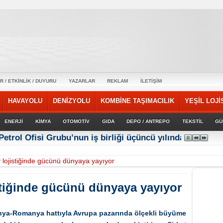
R / ETKİNLİK / DUYURU
YAZARLAR
REKLAM
İLETİŞİM
HAVAYOLU
DENİZYOLU
KOMBİNE TAŞIMACILIK
YEŞİL LOJİ
ENERJİ
KİMYA
OTOMOTİV
GIDA
DEPO / ANTREPO
TEKSTİL
GÜ
Petrol Ofisi Grubu’nun iş birliği üçüncü yılında güçlene
lojistiğinde gücünü dünyaya yayıyor
tiğinde gücünü dünyaya yayıyor
ya-Romanya hattıyla Avrupa pazarında ölçekli büyüme