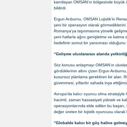
kanıtlayan OMSAN’ın bölgesinde büyük üret
bildirdi.
Ergun Arıburnu, OMSAN Lojistik’in Renaul
yeni bir operasyon olarak görmediklerini
Romanya’ya taşınmasına yönelik gelişmen
yeni hatlarla ağını genişletme ve katma d
hedefinin somut bir yansıması olduğunu 
“Gelişme uluslararası alanda yetkinliği
Söz konusu anlaşmayı OMSAN’ın uluslararas
gördüklerinin altını çizen Ergun Arıburnu,
kusursuz planlama gerektiren bir alan. 
güvenmesi, yıllardır sahada inşa ettiğim
Avrupa’da kalıcı oyuncu olma stratejiyle h
hacimli, zaman hassasiyeti yüksek ve kalit
operasyonlarında elde edilen bu başarı,
değer üreten bir lojistik oyuncusu olarak 
“Globalde kalıcı bir güç haline gelme