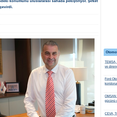
ndeki konumunu uluslararası sahada pekiştiriyor. Şirket
çevirdi.
Otomo
TEMSA, t
ve diren
Ford Oto
koridoru
OMSAN ot
gücünü 
CEVA, Tü