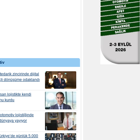
tiv
edarik zincirinde dijital
çli dönüşüme odaklandı
san lojistikte kendi
nu kurdu
omotiv lojistiğinde
dünyaya yayıyor
rkiye’de günlük 5.000