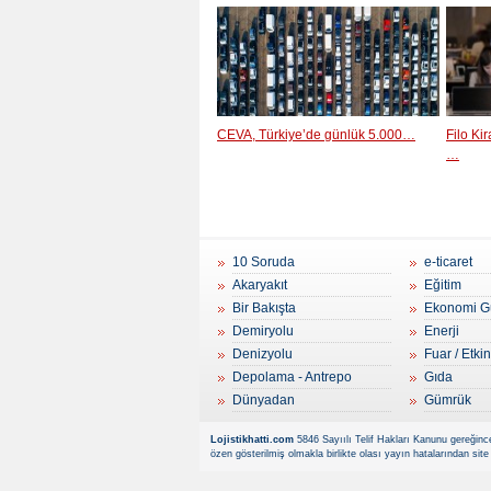
CEVA, Türkiye’de günlük 5.000…
Filo Ki
…
10 Soruda
e-ticaret
Akaryakıt
Eğitim
Bir Bakışta
Ekonomi G
Demiryolu
Enerji
Denizyolu
Fuar / Etkin
Depolama - Antrepo
Gıda
Dünyadan
Gümrük
Lojistikhatti.com
5846 Sayıılı Telif Hakları Kanunu gereğince
özen gösterilmiş olmakla birlikte olası yayın hatalarından site