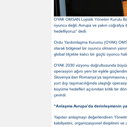
OYAK OMSAN Lojistik Yönetim Kurulu Baş
oyuncu değil, Avrupa ve yakın coğrafya ile
hedefliyoruz” dedi.
Ordu Yardımlaşma Kurumu (OYAK) OMSAN 
olarak bölgesel bir oyuncu olmanın yanınd
global ölçekte kalıcı bir güçlü oyuncu hal
OYAK 2030 vizyonu doğrultusunda büyüme 
operasyon ağını yeni bir eşikle güçlendir
Slovenya’dan Romanya’ya taşınmasına yö
yurt dışı taşımacılığında ulaştığı operasy
büyüme hedefleri açısından kritik bir d
çevirdi.
“Anlaşma Avrupa’da derinleşmenin y
Yapılan anlaşmayı değerlendiren Yöneti
kabiliyetini, organizasyonel disiplinini v