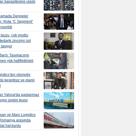
raç kapasitesine ulaştı
alamada Dengeler
r: Rota “C Segment”
çevrildi
Isuzu, çok modlu
 tedarik zincirini üst
 taşıyor
açlı: Taşımacının
inen yük hafifletilmeli
istics’ten otomotiv
nde kesintisiz ve planlı
r
tan Yalova'da paslanmaz
egre üretim tesisi
san ve Mars Logistics
-Romanya arasında
dal hat kurdu