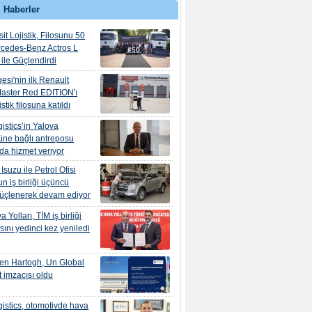
 Haberler
it Lojistik, Filosunu 50
rcedes-Benz Actros L
ile Güçlendirdi
esi'nin ilk Renault
aster Red EDITION'ı
tik filosuna katıldı
istics’in Yalova
ne bağlı antreposu
’da hizmet veriyor
suzu ile Petrol Ofisi
n iş birliği üçüncü
güçlenerek devam ediyor
 Yolları, TİM iş birliği
ını yedinci kez yeniledi
en Hartogh, Un Global
 imzacısı oldu
istics, otomotivde hava