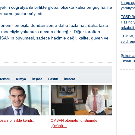
kargo op
kın coğrafya ile birlikte global ölçekte kalıcı bir güç haline
yaratıyo
rıburnu şunları söyledi:
TGSD Ba
Hazır gi
önemli bir eşik. Bundan sonra daha fazla hat, daha fazla
rekabeti
ş modeliyle yolumuza devam edeceğiz. Diğer taraftan
TEMSA, t
SAN’ın büyümesi, sadece hacimle değil, kalite, güven ve
ve diren
Şekercan
Tırsan Tr
Tekstil
Kimya
İnşaat
Lastik
İhracat
osan lojistikte kendi…
OMSAN otomotiv lojistiğinde
gücünü…