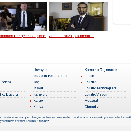
ralamada Dengeler Değişiyor:
Anadolu Isuzu, çok modlu…
Havayolu
Kombine Taşımacılık
İhracatın Barometresi
Lastik
ündemi
İlaç
Lojistik
İnşaat
Lojistik Teknolojileri
lik / Duyuru
Karayolu
Lojistik Vizyon
Kargo
Mevzuat
Kimya
Otomotiv
, bu sitede yer alan yazı, fotoğraf ve benzeri dokümanlar, izin alınmadan ve kaynak gösterilmeden kesinlikle 
 yönetimi ve editörleri sorumlu tutulamaz.