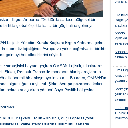
bitmiş a
Filo Kir
kanı Ergun Arıburnu, “Sektörde sadece bölgesel bir
Değişiyo
 birlikte global ölçekte kalıcı bir güç haline gelmeyi
araçlara 
Anadolu 
lojistikle
Lojistik Yönetim Kurulu Başkanı Ergun Arıburnu, şirket
seviyeye
a otomotiv lojistiğinde Avrupa ve yakın coğrafya ile birlikte
Adnan Ağ
ine gelmeyi hedeflediklerini söyledi.
sırtına b
stratejisini hayata geçiren OMSAN Lojistik, uluslararası
Lima Log
di. Şirket, Renault Fransa ile markanın bitmiş araçlarının
lojistiği
nelik önemli bir anlaşmaya imza attı. Bu adım, OMSAN’ın
çözümle
onel olgunluğunu teyit etti. Şirket Avrupa pazarında kalıcı
Sarıtaş'
önüm noktasını aşarken yönünü Asya Pasifik bölgesine
çelik ent
yatırımı
ansıması”
Ford Oto
Türkiye
m Kurulu Başkanı Ergun Arıburnu, güçlü operasyonel
interrmo
e uluslararası kalite standartlarına uyumunu sahada