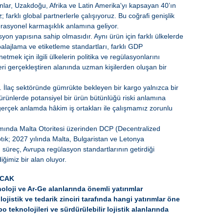
lar, Uzakdoğu, Afrika ve Latin Amerika'yı kapsayan 40’ın
 farklı global partnerlerle çalışıyoruz. Bu coğrafi genişlik
erasyonel karmaşıklık anlamına geliyor.
syon yapısına sahip olmasıdır. Aynı ürün için farklı ülkelerde
balajlama ve etiketleme standartları, farklı GDP
tmek için ilgili ülkelerin politika ve regülasyonlarını
eri gerçekleştiren alanında uzman kişilerden oluşan bir
a. İlaç sektöründe gümrükte bekleyen bir kargo yalnızca bir
ı ürünlerde potansiyel bir ürün bütünlüğü riski anlamına
 gerçek anlamda hâkim iş ortakları ile çalışmamız zorunlu
mında Malta Otoritesi üzerinden DCP (Decentralized
k; 2027 yılında Malta, Bulgaristan ve Letonya
süreç, Avrupa regülasyon standartlarının getirdiği
ğimiz bir alan oluyor.
ACAK
noloji ve Ar-Ge alanlarında önemli yatırımlar
istik ve tedarik zinciri tarafında hangi yatırımlar öne
 teknolojileri ve sürdürülebilir lojistik alanlarında