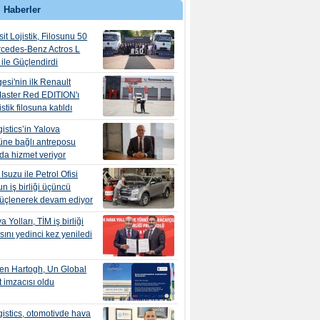
 Haberler
it Lojistik, Filosunu 50
rcedes-Benz Actros L
ile Güçlendirdi
esi'nin ilk Renault
aster Red EDITION'ı
tik filosuna katıldı
istics’in Yalova
ne bağlı antreposu
’da hizmet veriyor
suzu ile Petrol Ofisi
n iş birliği üçüncü
güçlenerek devam ediyor
 Yolları, TİM iş birliği
ını yedinci kez yeniledi
en Hartogh, Un Global
 imzacısı oldu
istics, otomotivde hava