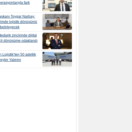
erasyonlarıyla fark
r
şkanı Toygar Narbay:
yimde lojistik dönüşümü
 belirleyecek
edarik zincirinde dijital
çli dönüşüme odaklandı
 Lojistik’ten 50 adetlik
eyler Yatırımı