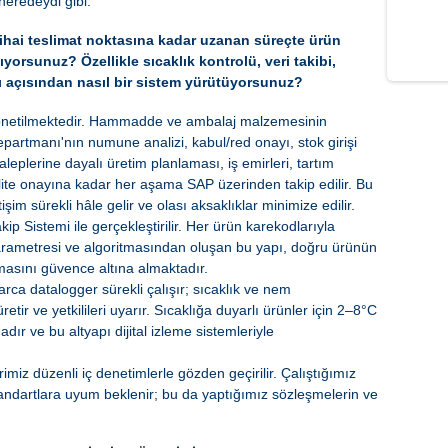
 neredeydi gibi.
hai teslimat noktasına kadar uzanan süreçte ürün
lıyorsunuz? Özellikle sıcaklık kontrolü, veri takibi,
 açısından nasıl bir sistem yürütüyorsunuz?
netilmektedir. Hammadde ve ambalaj malzemesinin
partmanı'nın numune analizi, kabul/red onayı, stok girişi
taleplerine dayalı üretim planlaması, iş emirleri, tartım
lite onayına kadar her aşama SAP üzerinden takip edilir. Bu
şim sürekli hâle gelir ve olası aksaklıklar minimize edilir.
kip Sistemi ile gerçekleştirilir. Her ürün karekodlarıyla
parametresi ve algoritmasından oluşan bu yapı, doğru ürünün
asını güvence altına almaktadır.
arca datalogger sürekli çalışır; sıcaklık ve nem
ir ve yetkilileri uyarır. Sıcaklığa duyarlı ürünler için 2–8°C
r ve bu altyapı dijital izleme sistemleriyle
miz düzenli iç denetimlerle gözden geçirilir. Çalıştığımız
tandartlara uyum beklenir; bu da yaptığımız sözleşmelerin ve