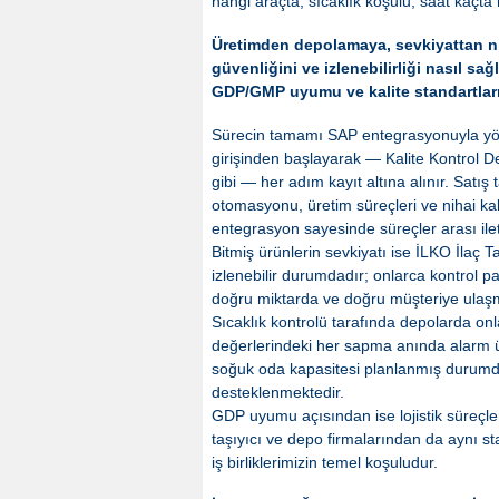
hangi araçta, sıcaklık koşulu, saat kaçta
Üretimden depolamaya, sevkiyattan ni
güvenliğini ve izlenebilirliği nasıl sağ
GDP/GMP uyumu ve kalite standartları
Sürecin tamamı SAP entegrasyonuyla yö
girişinden başlayarak — Kalite Kontrol De
gibi — her adım kayıt altına alınır. Satış 
otomasyonu, üretim süreçleri ve nihai ka
entegrasyon sayesinde süreçler arası ileti
Bitmiş ürünlerin sevkiyatı ise İLKO İlaç Ta
izlenebilir durumdadır; onlarca kontrol 
doğru miktarda ve doğru müşteriye ulaşm
Sıcaklık kontrolü tarafında depolarda onl
değerlerindeki her sapma anında alarm üret
soğuk oda kapasitesi planlanmış durumdadı
desteklenmektedir.
GDP uyumu açısından ise lojistik süreçleri
taşıyıcı ve depo firmalarından da aynı s
iş birliklerimizin temel koşuludur.