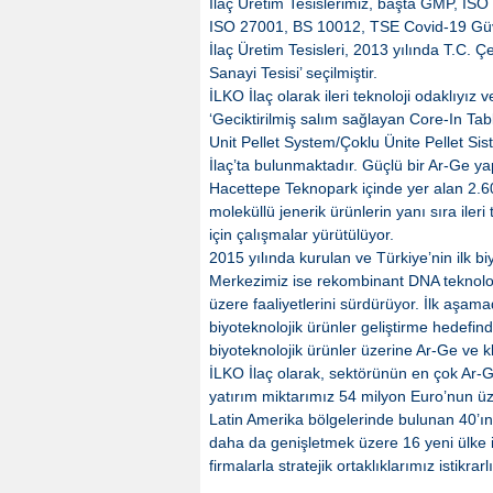
İlaç Üretim Tesislerimiz, başta GMP, I
ISO 27001, BS 10012, TSE Covid-19 Güvenli
İlaç Üretim Tesisleri, 2013 yılında T.C. Ç
Sanayi Tesisi’ seçilmiştir.
İLKO İlaç olarak ileri teknoloji odaklıyız v
‘Geciktirilmiş salım sağlayan Core-In Tab
Unit Pellet System/Çoklu Ünite Pellet Sis
İlaç’ta bulunmaktadır. Güçlü bir Ar-Ge ya
Hacettepe Teknopark içinde yer alan 2.
moleküllü jenerik ürünlerin yanı sıra ileri
için çalışmalar yürütülüyor.
2015 yılında kurulan ve Türkiye’nin ilk b
Merkezimiz ise rekombinant DNA teknolojis
üzere faaliyetlerini sürdürüyor. İlk aşam
biyoteknolojik ürünler geliştirme hedefi
biyoteknolojik ürünler üzerine Ar-Ge ve kl
İLKO İlaç olarak, sektörünün en çok Ar-G
yatırım miktarımız 54 milyon Euro’nun üz
Latin Amerika bölgelerinde bulunan 40’ın 
daha da genişletmek üzere 16 yeni ülke is
firmalarla stratejik ortaklıklarımız istikr