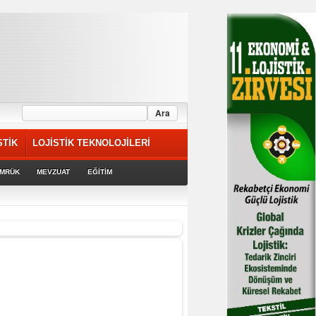
STİK
LOJİSTİK TEKNOLOJİLERİ
MRÜK
MEVZUAT
EĞİTİM
riyor