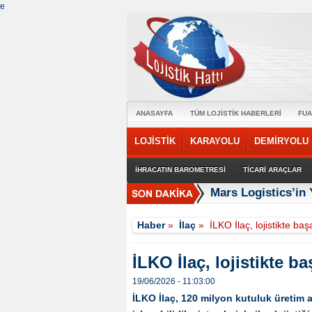
e
ANASAYFA
TÜM LOJİSTİK HABERLERİ
FUA
LOJİSTİK
KARAYOLU
DEMİRYOLU
İHRACATIN BAROMETRESİ
TİCARİ ARAÇLAR
Mars Logistics’in
Haber
»
İlaç
»
İLKO İlaç, lojistikte ba
İLKO İlaç, lojistikte b
19/06/2026 - 11:03:00
İLKO İlaç, 120 milyon kutuluk üretim al