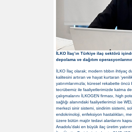
İLKO İlaç’ın Türkiye ilaç sektörü için
depolama ve dağıtım operasyonlarının 
İLKO İlaç olarak; modern tıbbın ihtiyaç du
kalitesini artıran ve hayat kurtaran ‘yeni
yatırımlarımızla; küresel rekabette öncü b
tecrübemiz ile faaliyetlerimizde katma değ
çalışmalarını İLKOGEN firması, high poten
sağlığı alanındaki faaliyetlerimizi ise 
merkezi sinir sistemi, sindirim sistemi, s
endokrinoloji, enfeksiyon hastalıkları, m
üzere bütün majör tedavi alanlarını kaps
Anadolu’daki en büyük ilaç üretim yatırı