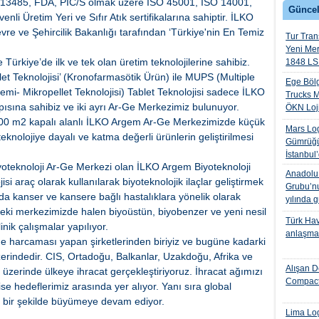
SO 13485, FDA, PIC/S olmak üzere ISO 45001, ISO 14001,
Güncel
 Üretim Yeri ve Sıfır Atık sertifikalarına sahiptir. İLKO
evre ve Şehircilik Bakanlığı tarafından ‘Türkiye'nin En Temiz
Tur Trans
Yeni Me
e Türkiye’de ilk ve tek olan üretim teknolojilerine sahibiz.
1848 LS 
let Teknolojisi’ (Kronofarmasötik Ürün) ile MUPS (Multiple
Ege Bölg
temi- Mikropellet Teknolojisi) Tablet Teknolojisi sadece İLKO
Trucks M
pısına sahibiz ve iki ayrı Ar-Ge Merkezimiz bulunuyor.
ÖKN Lojis
600 m2 kapalı alanlı İLKO Argem Ar-Ge Merkezimizde küçük
Mars Log
 teknolojiye dayalı ve katma değerli ürünlerin geliştirilmesi
Gümrüğü
İstanbul
iyoteknoloji Ar-Ge Merkezi olan İLKO Argem Biyoteknoloji
Anadolu I
i araç olarak kullanılarak biyoteknolojik ilaçlar geliştirmek
Grubu’nu
ada kanser ve kansere bağlı hastalıklara yönelik olarak
yılında 
ndeki merkezimizde halen biyoüstün, biyobenzer ve yeni nesil
Türk Hava
inik çalışmalar yapılıyor.
anlaşmas
e harcaması yapan şirketlerinden biriyiz ve bugüne kadarki
erindedir. CIS, Ortadoğu, Balkanlar, Uzakdoğu, Afrika ve
Alışan D
üzerinde ülkeye ihracat gerçekleştiriyoruz. İhracat ağımızı
Compact
e hedeflerimiz arasında yer alıyor. Yanı sıra global
arlı bir şekilde büyümeye devam ediyor.
Lima Log