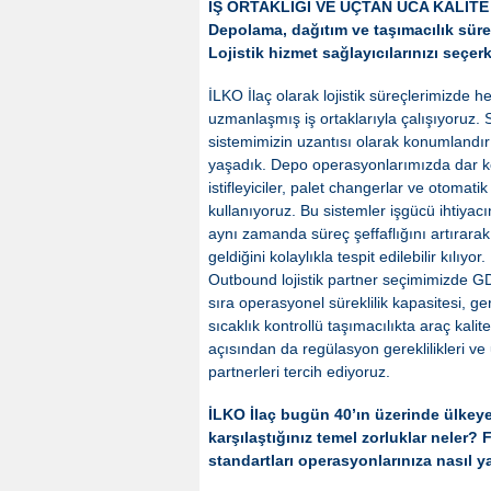
İŞ ORTAKLIĞI VE UÇTAN UCA KALİTE
Depolama, dağıtım ve taşımacılık süre
Lojistik hizmet sağlayıcılarınızı seçe
İLKO İlaç olarak lojistik süreçlerimizde h
uzmanlaşmış iş ortaklarıyla çalışıyoruz. S
sistemimizin uzantısı olarak konumlandırı
yaşadık. Depo operasyonlarımızda dar kori
istifleyiciler, palet changerlar ve otomati
kullanıyoruz. Bu sistemler işgücü ihtiyac
aynı zamanda süreç şeffaflığını artırar
geldiğini kolaylıkla tespit edilebilir kılıyor.
Outbound lojistik partner seçimimizde GD
sıra operasyonel süreklilik kapasitesi, ger
sıcaklık kontrollü taşımacılıkta araç kalit
açısından da regülasyon gereklilikleri ve 
partnerleri tercih ediyoruz.
İLKO İlaç bugün 40’ın üzerinde ülkeye i
karşılaştığınız temel zorluklar neler? 
standartları operasyonlarınıza nasıl 