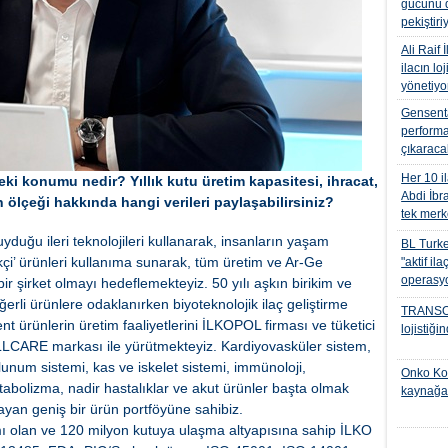
gücünü d
pekiştiri
Ali Raif 
ilacın lo
yönetiyo
Gensenta 
performa
çıkaraca
Her 10 i
deki konumu nedir? Yıllık kutu üretim kapasitesi, ihracat,
Abdi İbr
ölçeği hakkında hangi verileri paylaşabilirsiniz?
tek mer
yduğu ileri teknolojileri kullanarak, insanların yaşam
BL Turkey
likçi’ ürünleri kullanıma sunarak, tüm üretim ve Ar-Ge
"aktif il
operasyo
ir şirket olmayı hedeflemekteyiz. 50 yılı aşkın birikim ve
erli ürünlere odaklanırken biyoteknolojik ilaç geliştirme
TRANSO
t ürünlerin üretim faaliyetlerini İLKOPOL firması ve tüketici
lojistiği
WELLCARE markası ile yürütmekteyiz. Kardiyovasküler sistem,
olunum sistemi, kas ve iskelet sistemi, immünoloji,
Onko Koçs
etabolizma, nadir hastalıklar ve akut ürünler başta olmak
kaynağa
ayan geniş bir ürün portföyüne sahibiz.
mı olan ve 120 milyon kutuya ulaşma altyapısına sahip İLKO