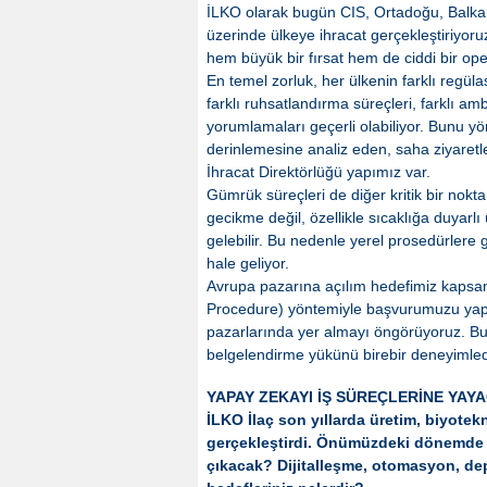
İLKO olarak bugün CIS, Ortadoğu, Balkan
üzerinde ülkeye ihracat gerçekleştiriyoruz;
hem büyük bir fırsat hem de ciddi bir op
En temel zorluk, her ülkenin farklı regüla
farklı ruhsatlandırma süreçleri, farklı am
yorumlamaları geçerli olabiliyor. Bunu yöne
derinlemesine analiz eden, saha ziyaretl
İhracat Direktörlüğü yapımız var.
Gümrük süreçleri de diğer kritik bir nokt
gecikme değil, özellikle sıcaklığa duyarl
gelebilir. Bu nedenle yerel prosedürlere
hale geliyor.
Avrupa pazarına açılım hedefimiz kapsa
Procedure) yöntemiyle başvurumuzu yaptı
pazarlarında yer almayı öngörüyoruz. Bu 
belgelendirme yükünü birebir deneyimledi
YAPAY ZEKAYI İŞ SÜREÇLERİNE YAY
İLKO İlaç son yıllarda üretim, biyotek
gerçekleştirdi. Önümüzdeki dönemde loj
çıkacak? Dijitalleşme, otomasyon, depo