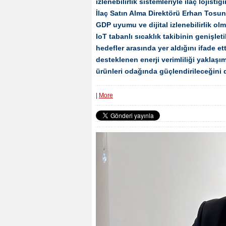
izlenebilirlik sistemleriyle ilaç lojis
İlaç Satın Alma Direktörü Erhan Tosun, 
GDP uyumu ve dijital izlenebilirlik ol
IoT tabanlı sıcaklık takibinin genişl
hedefler arasında yer aldığını ifade et
desteklenen enerji verimliliği yaklaşı
ürünleri odağında güçlendirileceğini 
|
More