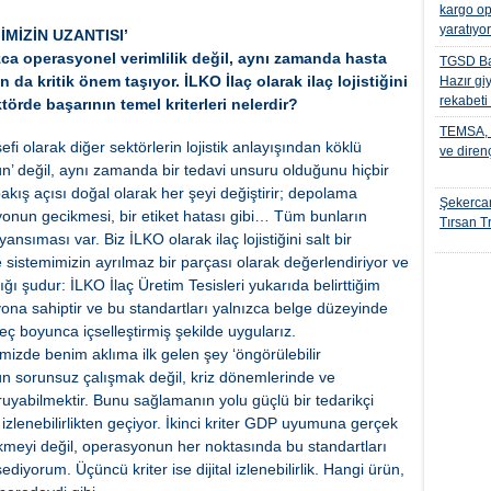
kargo op
yaratıyo
İMİZİN UZANTISI’
ızca operasyonel verimlilik değil, aynı zamanda hasta
TGSD Ba
da kritik önem taşıyor. İLKO İlaç olarak ilaç lojistiğini
Hazır gi
rekabeti
örde başarının temel kriterleri nelerdir?
TEMSA, t
fi olarak diğer sektörlerin lojistik anlayışından köklü
ve diren
ün’ değil, aynı zamanda bir tedavi unsuru olduğunu hiçbir
ış açısı doğal olarak her şeyi değiştirir; depolama
Şekercan
yonun gecikmesi, bir etiket hatası gibi… Tüm bunların
Tırsan Tr
sıması var. Biz İLKO olarak ilaç lojistiğini salt bir
e sistemimizin ayrılmaz bir parçası olarak değerlendiriyor ve
ğı şudur: İLKO İlaç Üretim Tesisleri yukarıda belirttiğim
yona sahiptir ve bu standartları yalnızca belge düzeyinde
ç boyunca içselleştirmiş şekilde uygularız.
imizde benim aklıma ilk gelen şey ‘öngörülebilir
ugün sorunsuz çalışmak değil, kriz dönemlerinde ve
uyabilmektir. Bunu sağlamanın yolu güçlü bir tedarikçi
 izlenebilirlikten geçiyor. İkinci kriter GDP uyumuna gerçek
kmeyi değil, operasyonun her noktasında bu standartları
diyorum. Üçüncü kriter ise dijital izlenebilirlik. Hangi ürün,