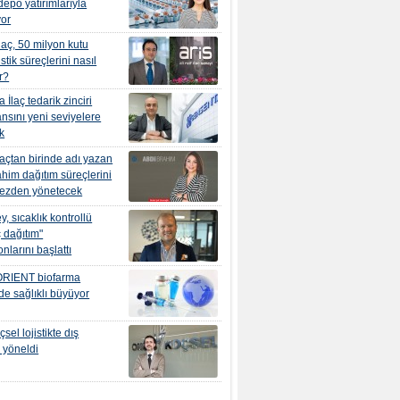
epo yatırımlarıyla
yor
İlaç, 50 milyon kutu
jistik süreçlerini nasıl
r?
İlaç tedarik zinciri
nsını yeni seviyelere
k
laçtan birinde adı yazan
ahim dağıtım süreçlerini
kezden yönetecek
, sıcaklık kontrollü
aç dağıtım"
nlarını başlattı
RIENT biofarma
nde sağlıklı büyüyor
el lojistikte dış
 yöneldi