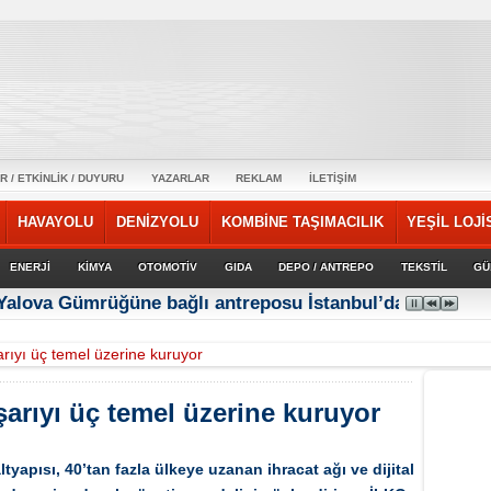
R / ETKİNLİK / DUYURU
YAZARLAR
REKLAM
İLETİŞİM
HAVAYOLU
DENİZYOLU
KOMBİNE TAŞIMACILIK
YEŞİL LOJİ
ENERJİ
KİMYA
OTOMOTİV
GIDA
DEPO / ANTREPO
TEKSTİL
GÜ
 Yalova Gümrüğüne bağlı antreposu İstanbul’da hizmet ve
şarıyı üç temel üzerine kuruyor
aşarıyı üç temel üzerine kuruyor
tyapısı, 40’tan fazla ülkeye uzanan ihracat ağı ve dijital