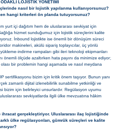
 ODAKLI LOJİSTİK YÖNETİMİ
çlerinde nasıl bir lojistik yapılanma kullanıyorsunuz?
rken hangi kriterleri ön planda tutuyorsunuz?
em yurt içi dağıtım hem de uluslararası sevkiyat için
ağlığa hizmet sunduğumuz için lojistik süreçlerini kalite
yoruz. İnbound lojistikte ise önemli bir dönüşüm süreci
dor makineleri, akülü sipariş toplayıcılar, üç yönlü
k yükleme-indirme rampaları gibi ileri teknoloji ekipmanları
ını önemli ölçüde azaltırken hata payını da minimize ediyor;
ak olası bir problemin hangi aşamada ve nasıl meydana
P sertifikasyonu bizim için kritik önem taşıyor. Bunun yanı
çek zamanlı dijital izlenebilirlik sunabilme yetkinliği ve
esi bizim için belirleyici unsurlardır. Regülasyon uyumu
uluslararası sevkiyatlarda ilgili ülke mevzuatına hâkim
hracat gerçekleştiriyor. Uluslararası ilaç lojistiğinde
Farklı ülke regülasyonları, gümrük süreçleri ve kalite
yansıyor?