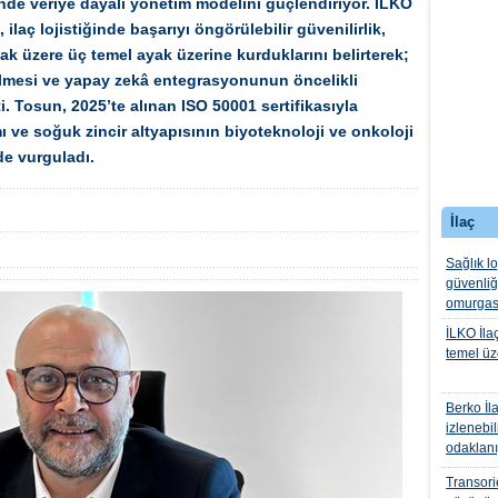
tiğinde veriye dayalı yönetim modelini güçlendiriyor. İLKO
ilaç lojistiğinde başarıyı öngörülebilir güvenilirlik,
mak üzere üç temel ayak üzerine kurduklarını belirterek;
etilmesi ve yapay zekâ entegrasyonunun öncelikli
ti. Tosun, 2025’te alınan ISO 50001 sertifikasıyla
mı ve soğuk zincir altyapısının biyoteknoloji ve onkoloji
de vurguladı.
İlaç
Sağlık lo
güvenli
omurgas
İLKO İlaç
temel üz
Berko İla
izlenebil
odaklanı
Transorie