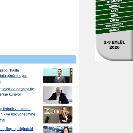
jistiği, hasta
ğinin görünmeyen
ı
, lojistikte başarıyı üç
erine kuruyor
ç tedarik zincirinde
irlik ve risk yönetimine
yor
nt, ilaç lojistiğindeki