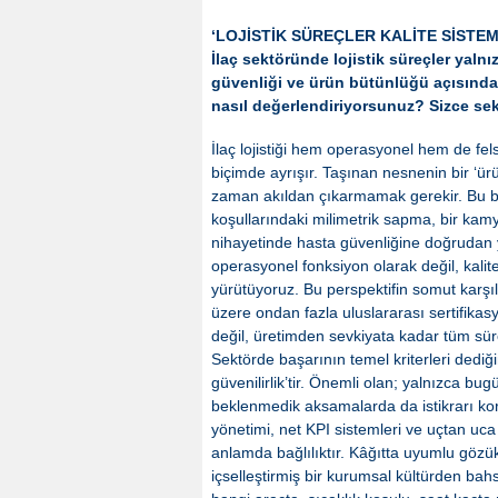
‘LOJİSTİK SÜREÇLER KALİTE SİSTEM
İlaç sektöründe lojistik süreçler yaln
güvenliği ve ürün bütünlüğü açısından 
nasıl değerlendiriyorsunuz? Sizce sekt
İlaç lojistiği hem operasyonel hem de felse
biçimde ayrışır. Taşınan nesnenin bir ‘ür
zaman akıldan çıkarmamak gerekir. Bu bak
koşullarındaki milimetrik sapma, bir kam
nihayetinde hasta güvenliğine doğrudan yan
operasyonel fonksiyon olarak değil, kalit
yürütüyoruz. Bu perspektifin somut karşılı
üzere ondan fazla uluslararası sertifikas
değil, üretimden sevkiyata kadar tüm süre
Sektörde başarının temel kriterleri dediğ
güvenilirlik’tir. Önemli olan; yalnızca b
beklenmedik aksamalarda da istikrarı kor
yönetimi, net KPI sistemleri ve uçtan uca
anlamda bağlılıktır. Kâğıtta uyumlu gözü
içselleştirmiş bir kurumsal kültürden bahse