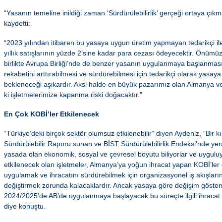
“Yasanın temeline inildiği zaman ‘Sürdürülebilirlik’ gerçeği ortaya çık
kaydetti:
“2023 yılından itibaren bu yasaya uygun üretim yapmayan tedarikçi ile
yıllık satışlarının yüzde 2’sine kadar para cezası ödeyecektir. Önümüz
birlikte Avrupa Birliği’nde de benzer yasanın uygulanmaya başlanmasıyl
rekabetini arttırabilmesi ve sürdürebilmesi için tedarikçi olarak yas
bekleneceği aşikardır. Aksi halde en büyük pazarımız olan Almanya ve 
ki işletmelerimize kapanma riski doğacaktır.”
En Çok KOBİ’ler Etkilenecek
“Türkiye’deki birçok sektör olumsuz etkilenebilir” diyen Aydeniz, “Bir k
Sürdürülebilir Raporu sunan ve BİST Sürdürülebilirlik Endeksi’nde yer
yasada olan ekonomik, sosyal ve çevresel boyutu biliyorlar ve uygul
etkilenecek olan işletmeler, Almanya’ya yoğun ihracat yapan KOBİ’ler 
uygulamak ve ihracatını sürdürebilmek için organizasyonel iş akışlarını
değiştirmek zorunda kalacaklardır. Ancak yasaya göre değişim gösterm
2024/2025’de AB’de uygulanmaya başlayacak bu süreçte ilgili ihracat 
diye konuştu.