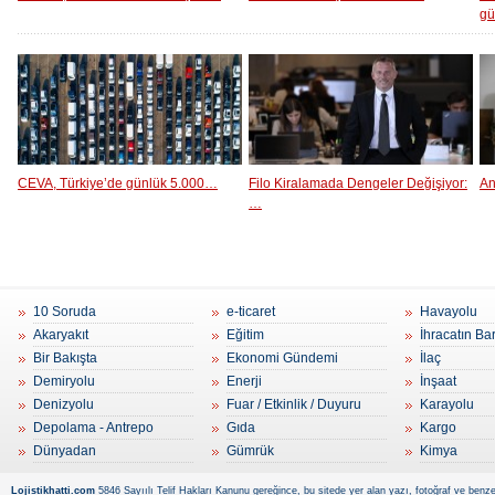
g
CEVA, Türkiye’de günlük 5.000…
Filo Kiralamada Dengeler Değişiyor:
An
…
10 Soruda
e-ticaret
Havayolu
Akaryakıt
Eğitim
İhracatın Ba
Bir Bakışta
Ekonomi Gündemi
İlaç
Demiryolu
Enerji
İnşaat
Denizyolu
Fuar / Etkinlik / Duyuru
Karayolu
Depolama - Antrepo
Gıda
Kargo
Dünyadan
Gümrük
Kimya
Lojistikhatti.com
5846 Sayıılı Telif Hakları Kanunu gereğince, bu sitede yer alan yazı, fotoğraf ve benzer