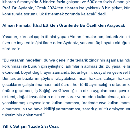
itibaren Almanya’da 3 binden fazla çalışanı ve 600’den fazla Alman şir
Prof. Dr. Aydeniz, “Ocak 2024’ten itibaren ise yaklaşık 3 bin şirket, kür
konusunda sorumluluk üstlenmek zorunda kalacak” dedi.
Alman Firmalar İthal Ettikleri Ürünlerde Bu Özellikleri Arayacak
Yasanın, küresel çapta ithalat yapan Alman firmalarının, tedarik zinc
üzerine inşa edildiğini ifade eden Aydeniz, yasanın üç boyutu olduğunu
sürdürdü:
“Bu yasanın hedefleri, dünya genelinde tedarik zincirinin aşamalarınd
korunması ile bunun için iyileştirici adımların atılmasıdır. Bu yasa ile b
ekonomik boyut değil, aynı zamanda tedarikçinin, sosyal ve çevresel b
Bunlardan bazılarını şöyle sıralayabiliriz: İnsan hakları, çalışan hakları,
çocukların çalıştırılmaması, adil ücret, her türlü ayrımcılığın ortadan k
önüne geçilmesi, İş Sağlığı ve Güvenliği’nin etkin uygulanması; çevre kir
sistemi, doğal kaynakların etkin ve zarar vermeden kullanılması, ulus
yasaklanmış kimyasalların kullanılmaması, üretimde cıva kullanılmama
olmaması, su ve hava kirliliği yaratmaması, zararlı gürültü emisyonunu
tüketiminin önlenmesi.”
Yıllık Satışın Yüzde 2’si Ceza