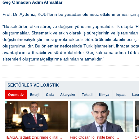
Geç Olmadan Adım Atmalılar
Prof. Dr. Aydeniz, KOBİ’lerin bu yasadan olumsuz etkilenmemesi için 
“Bu sektörler, etkin süreç ve değişim yönetimi yapmalıdır. İlk etapta ‘R
oluşturmalılar. Sistematik ve etkin olarak iş süreçlerinin ve iş tanımla
değiştirilmesi/iyileştirilmesi gerekmektedir. Sürdürülebilir olabilmesi iç
oluşturulmalıdır. Bu önlemler neticesinde Türk işletmeleri, ihracat pota
avantajlarını arttırabilir ve sürdürülebilirler. Geç kalmama adına Türk i
sistemleri oluşturma/geliştirme adımlarını atmalıdır.”
SEKTÖRLER VE LOJİSTİK
Otomotiv
Enerji
Gıda
Akaryakıt
Tekstil
Kimya
İnşaat
Last
TEMSA, tedarik zincirinde dijital…
Ford Otosan lojistikte kendi…
OM