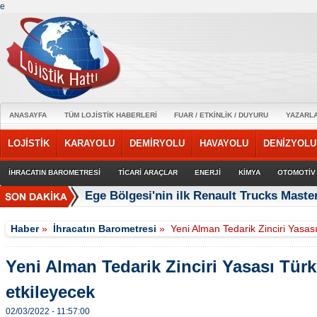
e
ANASAYFA
TÜM LOJİSTİK HABERLERİ
FUAR / ETKİNLİK / DUYURU
YAZARL
LOJİSTİK
KARAYOLU
DEMİRYOLU
HAVAYOLU
DENİZYOLU
İHRACATIN BAROMETRESİ
TİCARİ ARAÇLAR
ENERJİ
KİMYA
OTOMOTİV
Ege Bölgesi'nin ilk Renault Trucks Master
Haber
»
İhracatın Barometresi
»
Yeni Alman Tedarik Zinciri Yasası
Yeni Alman Tedarik Zinciri Yasası Türk 
etkileyecek
02/03/2022 - 11:57:00