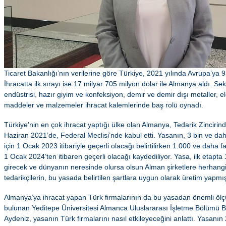
Ticaret Bakanlığı’nın verilerine göre Türkiye, 2021 yılında Avrupa’ya 93
İhracatta ilk sırayı ise 17 milyar 705 milyon dolar ile Almanya aldı. Se
endüstrisi, hazır giyim ve konfeksiyon, demir ve demir dışı metaller, ele
maddeler ve malzemeler ihracat kalemlerinde baş rolü oynadı.
Türkiye’nin en çok ihracat yaptığı ülke olan Almanya, Tedarik Zincirin
Haziran 2021’de, Federal Meclisi’nde kabul etti. Yasanın, 3 bin ve daha
için 1 Ocak 2023 itibariyle geçerli olacağı belirtilirken 1.000 ve daha faz
1 Ocak 2024’ten itibaren geçerli olacağı kaydediliyor. Yasa, ilk etapt
girecek ve dünyanın neresinde olursa olsun Alman şirketlere herhang
tedarikçilerin, bu yasada belirtilen şartlara uygun olarak üretim yapmı
Almanya’ya ihracat yapan Türk firmalarının da bu yasadan önemli ölç
bulunan Yeditepe Üniversitesi Almanca Uluslararası İşletme Bölümü B
Aydeniz, yasanın Türk firmalarını nasıl etkileyeceğini anlattı. Yasanın