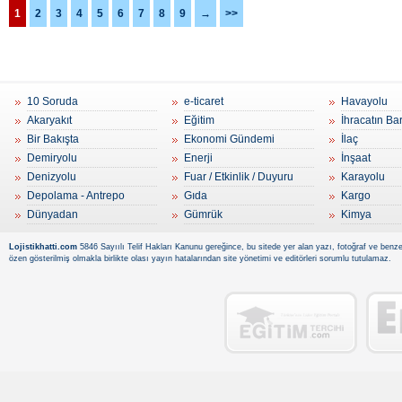
1
2
3
4
5
6
7
8
9
→
>>
10 Soruda
e-ticaret
Havayolu
Akaryakıt
Eğitim
İhracatın Ba
Bir Bakışta
Ekonomi Gündemi
İlaç
Demiryolu
Enerji
İnşaat
Denizyolu
Fuar / Etkinlik / Duyuru
Karayolu
Depolama - Antrepo
Gıda
Kargo
Dünyadan
Gümrük
Kimya
Lojistikhatti.com
5846 Sayıılı Telif Hakları Kanunu gereğince, bu sitede yer alan yazı, fotoğraf ve benzer
özen gösterilmiş olmakla birlikte olası yayın hatalarından site yönetimi ve editörleri sorumlu tutulamaz.