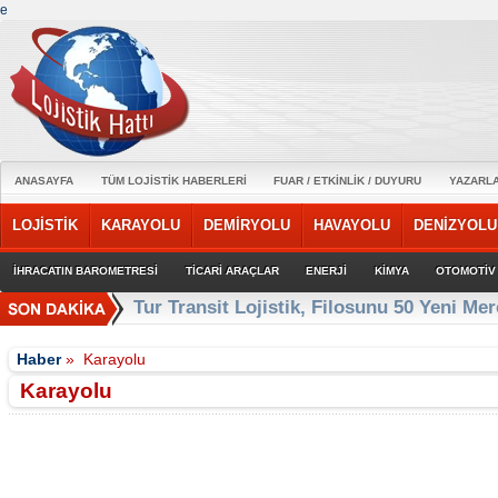
e
ANASAYFA
TÜM LOJİSTİK HABERLERİ
FUAR / ETKİNLİK / DUYURU
YAZARL
LOJİSTİK
KARAYOLU
DEMİRYOLU
HAVAYOLU
DENİZYOLU
İHRACATIN BAROMETRESİ
TİCARİ ARAÇLAR
ENERJİ
KİMYA
OTOMOTİV
Ege Bölgesi'nin ilk Renault Trucks Master
Haber
»
Karayolu
Karayolu