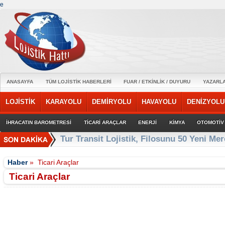
e
ANASAYFA
TÜM LOJİSTİK HABERLERİ
FUAR / ETKİNLİK / DUYURU
YAZARL
LOJİSTİK
KARAYOLU
DEMİRYOLU
HAVAYOLU
DENİZYOLU
İHRACATIN BAROMETRESİ
TİCARİ ARAÇLAR
ENERJİ
KİMYA
OTOMOTİV
Ege Bölgesi'nin ilk Renault Trucks Master
Haber
»
Ticari Araçlar
Ticari Araçlar