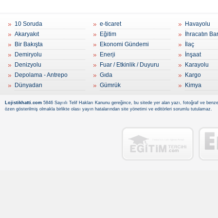
10 Soruda
e-ticaret
Havayolu
Akaryakıt
Eğitim
İhracatın Ba
Bir Bakışta
Ekonomi Gündemi
İlaç
Demiryolu
Enerji
İnşaat
Denizyolu
Fuar / Etkinlik / Duyuru
Karayolu
Depolama - Antrepo
Gıda
Kargo
Dünyadan
Gümrük
Kimya
Lojistikhatti.com
5846 Sayıılı Telif Hakları Kanunu gereğince, bu sitede yer alan yazı, fotoğraf ve benzer
özen gösterilmiş olmakla birlikte olası yayın hatalarından site yönetimi ve editörleri sorumlu tutulamaz.