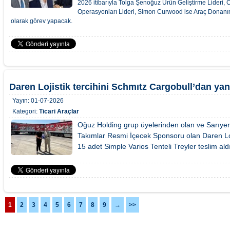
2026 itibarıyla Tolga Şenoğuz Ürün Geliştirme Lideri
Operasyonları Lideri, Simon Curwood ise Araç Donanım
olarak görev yapacak.
Daren Lojistik tercihini Schmıtz Cargobull’dan yan
Yayın:
01-07-2026
Kategori:
Ticari Araçlar
Oğuz Holding grup üyelerinden olan ve Sarıyer 
Takımlar Resmi İçecek Sponsoru olan Daren Loj
15 adet Simple Varios Tenteli Treyler teslim aldı
1
2
3
4
5
6
7
8
9
→
>>