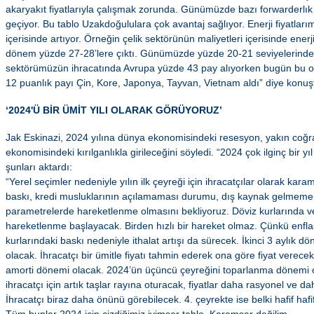
akaryakıt fiyatlarıyla çalışmak zorunda. Günümüzde bazı forwarderlık üc
geçiyor. Bu tablo Uzakdoğululara çok avantaj sağlıyor. Enerji fiyatları
içerisinde artıyor. Örneğin çelik sektörünün maliyetleri içerisinde ener
dönem yüzde 27-28’lere çıktı. Günümüzde yüzde 20-21 seviyelerinde 
sektörümüzün ihracatında Avrupa yüzde 43 pay alıyorken bugün bu or
12 puanlık payı Çin, Kore, Japonya, Tayvan, Vietnam aldı” diye konuş
‘2024'Ü BİR ÜMİT YILI OLARAK GÖRÜYORUZ’
Jak Eskinazi, 2024 yılına dünya ekonomisindeki resesyon, yakın coğr
ekonomisindeki kırılganlıkla girileceğini söyledi. “2024 çok ilginç bir yı
şunları aktardı:
“Yerel seçimler nedeniyle yılın ilk çeyreği için ihracatçılar olarak kara
baskı, kredi musluklarının açılamaması durumu, dış kaynak gelmeme r
parametrelerde hareketlenme olmasını bekliyoruz. Döviz kurlarında v
hareketlenme başlayacak. Birden hızlı bir hareket olmaz. Çünkü enf
kurlarındaki baskı nedeniyle ithalat artışı da sürecek. İkinci 3 aylı
olacak. İhracatçı bir ümitle fiyatı tahmin ederek ona göre fiyat verecek.
amorti dönemi olacak. 2024’ün üçüncü çeyreğini toparlanma dönemi
ihracatçı için artık taşlar rayına oturacak, fiyatlar daha rasyonel ve dah
İhracatçı biraz daha önünü görebilecek. 4. çeyrekte ise belki hafif ha