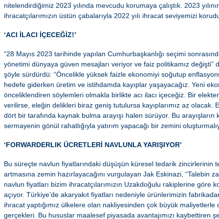
nitelendirdiğimiz 2023 yılında mevcudu korumaya çalıştık. 2023 yılın
ihracatçılarımızın üstün çabalarıyla 2022 yılı ihracat seviyemizi koru
‘ACI İLACI İÇECEĞİZ!’
“28 Mayıs 2023 tarihinde yapılan Cumhurbaşkanlığı seçimi sonrasın
yönetimi dünyaya güven mesajları veriyor ve faiz politikamız değişti” d
şöyle sürdürdü: “Öncelikle yüksek faizle ekonomiyi soğutup enflasyo
hedefe giderken üretim ve istihdamda kayıplar yaşayacağız. Yeni eko
önceliklendiren söylemleri olmakla birlikte acı ilacı içeceğiz. Bir elek
verilirse, eleğin delikleri biraz geniş tutulursa kayıplarımız az olaca
dört bir tarafında kaynak bulma arayışı halen sürüyor. Bu arayışların k
sermayenin gönül rahatlığıyla yatırım yapacağı bir zemini oluşturmalı
‘FORWARDERLIK ÜCRETLERİ NAVLUNLA YARIŞIYOR’
Bu süreçte navlun fiyatlarındaki düşüşün küresel tedarik zincirlerinin
artmasına zemin hazırlayacağını vurgulayan Jak Eskinazi, “Talebin zat
navlun fiyatları bizim ihracatçılarımızın Uzakdoğulu rakiplerine göre 
açıyor. Türkiye’de akaryakıt fiyatları nedeniyle ürünlerimizin fabrikada
ihracat yaptığımız ülkelere olan nakliyesinden çok büyük maliyetlerle 
gerçekleri. Bu hususlar maalesef piyasada avantajımızı kaybettiren ş