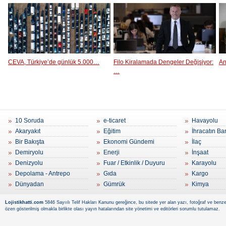
CEVA, Türkiye’de günlük 5.000…
Filo Kiralamada Dengeler Değişiyor:
An
…
10 Soruda
e-ticaret
Havayolu
Akaryakıt
Eğitim
İhracatın Ba
Bir Bakışta
Ekonomi Gündemi
İlaç
Demiryolu
Enerji
İnşaat
Denizyolu
Fuar / Etkinlik / Duyuru
Karayolu
Depolama - Antrepo
Gıda
Kargo
Dünyadan
Gümrük
Kimya
Lojistikhatti.com
5846 Sayıılı Telif Hakları Kanunu gereğince, bu sitede yer alan yazı, fotoğraf ve benzer
özen gösterilmiş olmakla birlikte olası yayın hatalarından site yönetimi ve editörleri sorumlu tutulamaz.