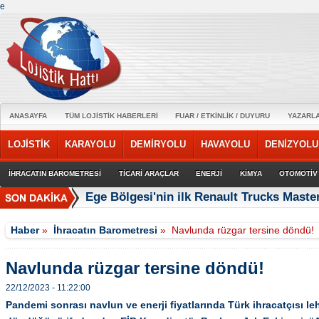
e
ANASAYFA
TÜM LOJİSTİK HABERLERİ
FUAR / ETKİNLİK / DUYURU
YAZARL
LOJİSTİK
KARAYOLU
DEMİRYOLU
HAVAYOLU
DENİZYOLU
İHRACATIN BAROMETRESİ
TİCARİ ARAÇLAR
ENERJİ
KİMYA
OTOMOTİV
Ege Bölgesi'nin ilk Renault Trucks Master
Haber
»
İhracatın Barometresi
»
Navlunda rüzgar tersine döndü!
Navlunda rüzgar tersine döndü!
22/12/2023 - 11:22:00
Pandemi sonrası navlun ve enerji fiyatlarında Türk ihracatçısı l