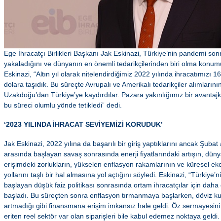
Ege İhracatçı Birlikleri Başkanı Jak Eskinazi, Türkiye’nin pandemi son
yakaladığını ve dünyanın en önemli tedarikçilerinden biri olma konumu
Eskinazi, “Altın yıl olarak nitelendirdiğimiz 2022 yılında ihracatımızı 
dolara taşıdık. Bu süreçte Avrupalı ve Amerikalı tedarikçiler alımları
Uzakdoğu’dan Türkiye’ye kaydırdılar. Pazara yakınlığımız bir avantajke
bu süreci olumlu yönde tetikledi” dedi.
‘2023 YILINDA İHRACAT SEVİYEMİZİ KORUDUK’
Jak Eskinazi, 2022 yılına da başarılı bir giriş yaptıklarını ancak Şuba
arasında başlayan savaş sonrasında enerji fiyatlarındaki artışın, düny
erişimdeki zorlukların, yükselen enflasyon rakamlarının ve küresel e
yollarını taşlı bir hal almasına yol açtığını söyledi. Eskinazi, “Türkiye’
başlayan düşük faiz politikası sonrasında ortam ihracatçılar için daha
başladı. Bu süreçten sonra enflasyon tırmanmaya başlarken, döviz ku
artmadığı gibi finansmana erişim imkansız hale geldi. Öz sermayesin
eriten reel sektör var olan siparişleri bile kabul edemez noktaya geldi.