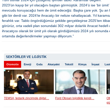
Tüm bunlar 2024 için çizdiğimiz iyimser tablo. Karamsar değilim.
2023’ün kayıp bir yıl olacağını baştan görmüştük. 2024’ü ise ‘bir ümit’
mevcudu koruyacağız hem de ümit edeceğiz. Başka çare yok. Şu an
gibi bir derdi var. 2024’te ihracatçı bir nebze rahatlayacak. Yıl kar
ferahlık var. Tablo öngördüğümüz şekilde gerçekleşirse 2025’ten iti
görürüz, orta vadeli plan sonundaki 302 milyar dolarlık ihracat hedefi
ihracatçısı olarak bir ümit yılı olarak gördüğümüzü 2024 yılı sonunda
ortamda değerlendirmeler yapmayı diliyorum.”
SEKTÖRLER VE LOJİSTİK
Otomotiv
Enerji
Gıda
Akaryakıt
Tekstil
Kimya
İnşaat
Last
TEMSA, tedarik zincirinde dijital…
Ford Otosan lojistikte kendi…
OM
g