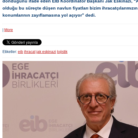
döndüğünü ifade eden EİB Koordinatör Başkanı Jak Eskinazi, “A
olduğu bu süreçte düşen navlun fiyatları bizim ihracatçılarımızı
konumlarının zayıflamasına yol açıyor” dedi.
|
More
Etiketler:
eib
ihracat
jak eskinazi
lojistik