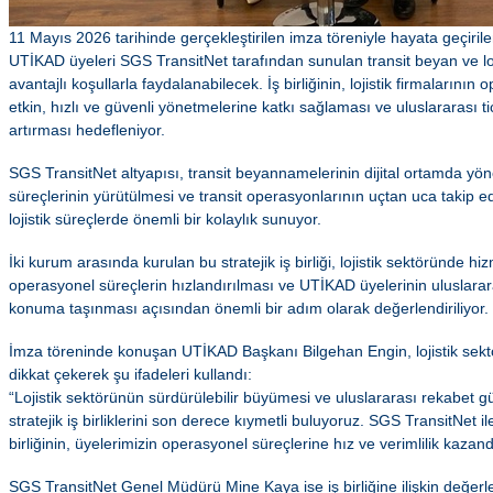
11 Mayıs 2026 tarihinde gerçekleştirilen imza töreniyle hayata geçirile
UTİKAD üyeleri SGS TransitNet tarafından sunulan transit beyan ve loj
avantajlı koşullarla faydalanabilecek. İş birliğinin, lojistik firmalarını
etkin, hızlı ve güvenli yönetmelerine katkı sağlaması ve uluslararası ti
artırması hedefleniyor.
SGS TransitNet altyapısı, transit beyannamelerinin dijital ortamda yö
süreçlerinin yürütülmesi ve transit operasyonlarının uçtan uca takip 
lojistik süreçlerde önemli bir kolaylık sunuyor.
İki kurum arasında kurulan bu stratejik iş birliği, lojistik sektöründe hiz
operasyonel süreçlerin hızlandırılması ve UTİKAD üyelerinin uluslarar
konuma taşınması açısından önemli bir adım olarak değerlendiriliyor.
İmza töreninde konuşan UTİKAD Başkanı Bilgehan Engin, lojistik sektö
dikkat çekerek şu ifadeleri kullandı:
“Lojistik sektörünün sürdürülebilir büyümesi ve uluslararası rekabet g
stratejik iş birliklerini son derece kıymetli buluyoruz. SGS TransitNet il
birliğinin, üyelerimizin operasyonel süreçlerine hız ve verimlilik kazan
SGS TransitNet Genel Müdürü Mine Kaya ise iş birliğine ilişkin değerl