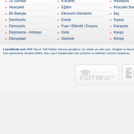
10 Soruda
e-ticaret
Havayolu
Akaryakıt
Eğitim
İhracatın Ba
Bir Bakışta
Ekonomi Gündemi
İlaç
Demiryolu
Enerji
İnşaat
Denizyolu
Fuar / Etkinlik / Duyuru
Karayolu
Depolama - Antrepo
Gıda
Kargo
Dünyadan
Gümrük
Kimya
Lojistikhatti.com
5846 Sayıılı Telif Hakları Kanunu gereğince, bu sitede yer alan yazı, fotoğraf ve benzer
özen gösterilmiş olmakla birlikte olası yayın hatalarından site yönetimi ve editörleri sorumlu tutulamaz.