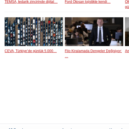
TEMSA, tedarik zincirinde dijital…
Ford Otosan lojistikte kendi…
OM
g
CEVA, Türkiye’de günlük 5.000…
Filo Kiralamada Dengeler Değişiyor:
An
…