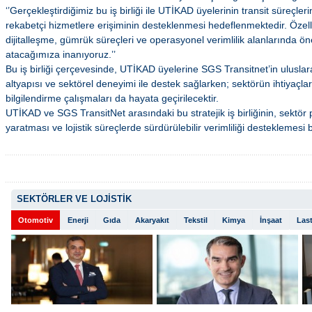
‘’Gerçekleştirdiğimiz bu iş birliği ile UTİKAD üyelerinin transit süreçler
rekabetçi hizmetlere erişiminin desteklenmesi hedeflenmektedir. Özellik
dijitalleşme, gümrük süreçleri ve operasyonel verimlilik alanlarında ö
atacağımıza inanıyoruz.’’
Bu iş birliği çerçevesinde, UTİKAD üyelerine SGS Transitnet’in uluslar
altyapısı ve sektörel deneyimi ile destek sağlarken; sektörün ihtiyaçlar
bilgilendirme çalışmaları da hayata geçirilecektir.
UTİKAD ve SGS TransitNet arasındaki bu stratejik iş birliğinin, sektö
yaratması ve lojistik süreçlerde sürdürülebilir verimliliği desteklemesi 
SEKTÖRLER VE LOJİSTİK
Otomotiv
Enerji
Gıda
Akaryakıt
Tekstil
Kimya
İnşaat
Last