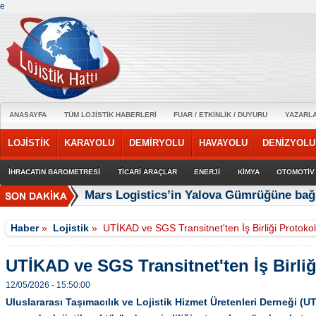
e
ANASAYFA
TÜM LOJİSTİK HABERLERİ
FUAR / ETKİNLİK / DUYURU
YAZARL
LOJİSTİK
KARAYOLU
DEMİRYOLU
HAVAYOLU
DENİZYOLU
İHRACATIN BAROMETRESİ
TİCARİ ARAÇLAR
ENERJİ
KİMYA
OTOMOTİV
Mars Logistics’in Yalova Gümrüğüne bağl
Haber
»
Lojistik
»
UTİKAD ve SGS Transitnet'ten İş Birliği Protoko
UTİKAD ve SGS Transitnet'ten İş Birli
12/05/2026 - 15:50:00
Uluslararası Taşımacılık ve Lojistik Hizmet Üretenleri Derneği (U