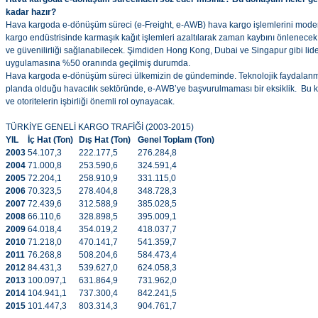
kadar hazır?
Hava kargoda e-dönüşüm süreci (e-Freight, e-AWB) hava kargo işlemlerini mode
kargo endüstrisinde karmaşık kağıt işlemleri azaltılarak zaman kaybını önlenecek, 
ve güvenilirliği sağlanabilecek. Şimdiden Hong Kong, Dubai ve Singapur gibi li
uygulamasına %50 oranında geçilmiş durumda.
Hava kargoda e-dönüşüm süreci ülkemizin de gündeminde. Teknolojik faydalanman
planda olduğu havacılık sektöründe, e-AWB’ye başvurulmaması bir eksiklik. Bu k
ve otoritelerin işbirliği önemli rol oynayacak.
TÜRKİYE GENELİ KARGO TRAFİĞİ (2003-2015)
YIL
İç Hat (Ton)
Dış Hat (Ton)
Genel Toplam (Ton)
2003
54.107,3
222.177,5
276.284,8
2004
71.000,8
253.590,6
324.591,4
2005
72.204,1
258.910,9
331.115,0
2006
70.323,5
278.404,8
348.728,3
2007
72.439,6
312.588,9
385.028,5
2008
66.110,6
328.898,5
395.009,1
2009
64.018,4
354.019,2
418.037,7
2010
71.218,0
470.141,7
541.359,7
2011
76.268,8
508.204,6
584.473,4
2012
84.431,3
539.627,0
624.058,3
2013
100.097,1
631.864,9
731.962,0
2014
104.941,1
737.300,4
842.241,5
2015
101.447,3
803.314,3
904.761,7