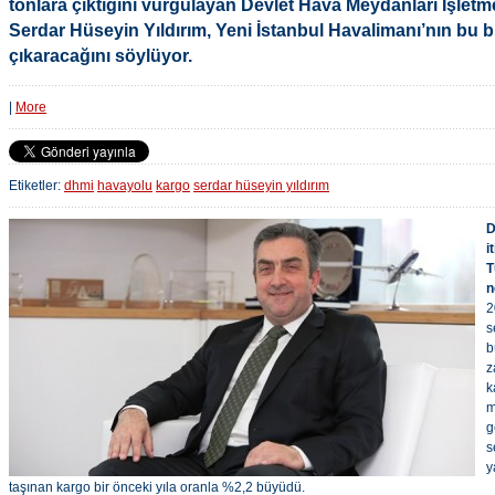
tonlara çıktığını vurgulayan Devlet Hava Meydanları İşlet
Serdar Hüseyin Yıldırım, Yeni İstanbul Havalimanı’nın bu
çıkaracağını söylüyor.
|
More
Etiketler:
dhmi
havayolu
kargo
serdar hüseyin yıldırım
D
i
T
n
2
s
b
z
k
m
g
s
y
taşınan kargo bir önceki yıla oranla %2,2 büyüdü.