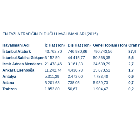
EN FAZLA TRAFİĞİN OLDUĞU HAVALİMANLARI (2015)
Havalimanı Adı
İç Hat (Ton)
Dış Hat (Ton)
Genel Toplam (Ton)
Oran 
İstanbul Atatürk
43.762,70
746.980,86
790,743,56
87,4
İstanbul Sabiha Gökçen
6.152,59
44.415,77
50.868,35
5,6
İzmir Adnan Menderes
21.478,46
3.161,33
24.639,79
2,7
Ankara Esenboğa
11.242,74
4.430,78
15.673,52
1,7
Antalya
5.311,39
2.472,00
7.783,40
0,9
Adana
5.201,68
738,05
5.939,73
0,7
Trabzon
1.853,80
50,67
1.904,47
0,2