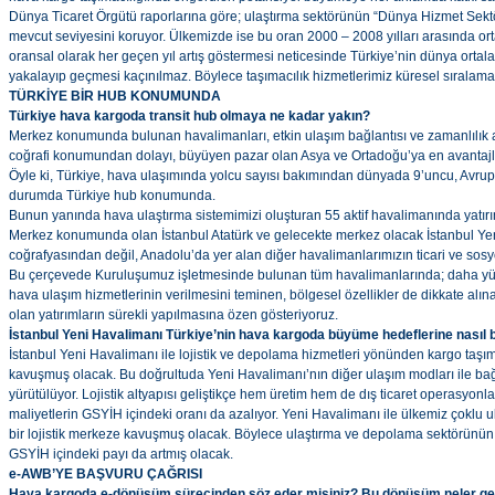
Dünya Ticaret Örgütü raporlarına göre; ulaştırma sektörünün “Dünya Hizmet Sekt
mevcut seviyesini koruyor. Ülkemizde ise bu oran 2000 – 2008 yılları arasında ort
oransal olarak her geçen yıl artış göstermesi neticesinde Türkiye’nin dünya orta
yakalayıp geçmesi kaçınılmaz. Böylece taşımacılık hizmetlerimiz küresel sıralamal
TÜRKİYE BİR HUB KONUMUNDA
Türkiye hava kargoda transit hub olmaya ne kadar yakın?
Merkez konumunda bulunan havalimanları, etkin ulaşım bağlantısı ve zamanlılık a
coğrafi konumundan dolayı, büyüyen pazar olan Asya ve Ortadoğu’ya en avantajlı 
Öyle ki, Türkiye, hava ulaşımında yolcu sayısı bakımından dünyada 9’uncu, Avrup
durumda Türkiye hub konumunda.
Bunun yanında hava ulaştırma sistemimizi oluşturan 55 aktif havalimanında yatırı
Merkez konumunda olan İstanbul Atatürk ve gelecekte merkez olacak İstanbul Ye
coğrafyasından değil, Anadolu’da yer alan diğer havalimanlarımızın ticari ve s
Bu çerçevede Kuruluşumuz işletmesinde bulunan tüm havalimanlarında; daha yüks
hava ulaşım hizmetlerinin verilmesini teminen, bölgesel özellikler de dikkate alına
olan yatırımların sürekli yapılmasına özen gösteriyoruz.
İstanbul Yeni Havalimanı Türkiye’nin hava kargoda büyüme hedeflerine nasıl 
İstanbul Yeni Havalimanı ile lojistik ve depolama hizmetleri yönünden kargo taşı
kavuşmuş olacak. Bu doğrultuda Yeni Havalimanı’nın diğer ulaşım modları ile bağl
yürütülüyor. Lojistik altyapısı geliştikçe hem üretim hem de dış ticaret operasyonları
maliyetlerin GSYİH içindeki oranı da azalıyor. Yeni Havalimanı ile ülkemiz çoklu 
bir lojistik merkeze kavuşmuş olacak. Böylece ulaştırma ve depolama sektörünün uz
GSYİH içindeki payı da artmış olacak.
e-AWB’YE BAŞVURU ÇAĞRISI
Hava kargoda e-dönüşüm sürecinden söz eder misiniz? Bu dönüşüm neler ge