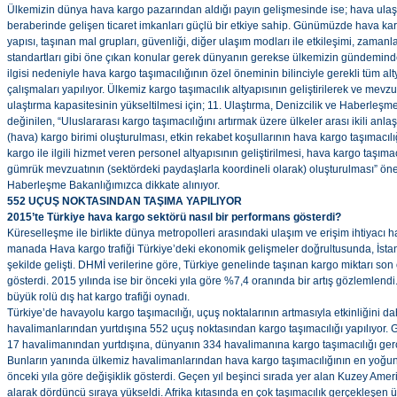
Ülkemizin dünya hava kargo pazarından aldığı payın gelişmesinde ise; hava ulaşı
beraberinde gelişen ticaret imkanları güçlü bir etkiye sahip. Günümüzde hava ka
yapısı, taşınan mal grupları, güvenliği, diğer ulaşım modları ile etkileşimi, zamanla
standartları gibi öne çıkan konular gerek dünyanın gerekse ülkemizin gündemind
ilgisi nedeniyle hava kargo taşımacılığının özel öneminin bilinciyle gerekli tüm a
çalışmaları yapılıyor. Ülkemiz kargo taşımacılık altyapısının geliştirilerek ve me
ulaştırma kapasitesinin yükseltilmesi için; 11. Ulaştırma, Denizcilik ve Haberle
değinilen, “Uluslararası kargo taşımacılığını artırmak üzere ülkeler arası ikili anlaş
(hava) kargo birimi oluşturulması, etkin rekabet koşullarının hava kargo taşımacıl
kargo ile ilgili hizmet veren personel altyapısının geliştirilmesi, hava kargo taşımacı
gümrük mevzuatının (sektördeki paydaşlarla koordineli olarak) oluşturulması” öner
Haberleşme Bakanlığımızca dikkate alınıyor.
552 UÇUŞ NOKTASINDAN TAŞIMA YAPILIYOR
2015’te Türkiye hava kargo sektörü nasıl bir performans gösterdi?
Küreselleşme ile birlikte dünya metropolleri arasındaki ulaşım ve erişim ihtiyacı h
manada Hava kargo trafiği Türkiye’deki ekonomik gelişmeler doğrultusunda, İstan
şekilde gelişti. DHMİ verilerine göre, Türkiye genelinde taşınan kargo miktarı son 
gösterdi. 2015 yılında ise bir önceki yıla göre %7,4 oranında bir artış gözlemlend
büyük rolü dış hat kargo trafiği oynadı.
Türkiye’de havayolu kargo taşımacılığı, uçuş noktalarının artmasıyla etkinliğini d
havalimanlarından yurtdışına 552 uçuş noktasından kargo taşımacılığı yapılıyor. G
17 havalimanından yurtdışına, dünyanın 334 havalimanına kargo taşımacılığı gerçe
Bunların yanında ülkemiz havalimanlarından hava kargo taşımacılığının en yoğun ge
önceki yıla göre değişiklik gösterdi. Geçen yıl beşinci sırada yer alan Kuzey Amerika 
alarak dördüncü sıraya yükseldi. Afrika kıtasında en çok taşımacılık gerçekleşen ül