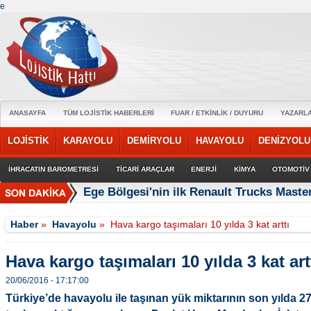
e
ANASAYFA
TÜM LOJİSTİK HABERLERİ
FUAR / ETKİNLİK / DUYURU
YAZARL
LOJİSTİK
KARAYOLU
DEMİRYOLU
HAVAYOLU
DENİZYOLU
İHRACATIN BAROMETRESİ
TİCARİ ARAÇLAR
ENERJİ
KİMYA
OTOMOTİV
Ege Bölgesi'nin ilk Renault Trucks Master
Haber
»
Havayolu
»
Hava kargo taşımaları 10 yılda 3 kat arttı
Hava kargo taşımaları 10 yılda 3 kat art
20/06/2016 - 17:17:00
Türkiye’de havayolu ile taşınan yük miktarının son yılda 2