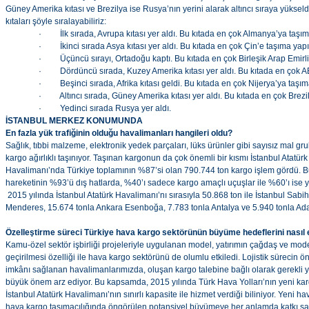
Güney Amerika kıtası ve Brezilya ise Rusya’nın yerini alarak altıncı sıraya yüksel
kıtaları şöyle sıralayabiliriz:
· İlk sırada, Avrupa kıtası yer aldı. Bu kıtada en çok Almanya’ya taşıma
· İkinci sırada Asya kıtası yer aldı. Bu kıtada en çok Çin’e taşıma yapıl
· Üçüncü sırayı, Ortadoğu kaptı. Bu kıtada en çok Birleşik Arap Emirlik
· Dördüncü sırada, Kuzey Amerika kıtası yer aldı. Bu kıtada en çok A
· Beşinci sırada, Afrika kıtası geldi. Bu kıtada en çok Nijerya’ya taşıma
· Altıncı sırada, Güney Amerika kıtası yer aldı. Bu kıtada en çok Brezil
· Yedinci sırada Rusya yer aldı.
İSTANBUL MERKEZ KONUMUNDA
En fazla yük trafiğinin olduğu havalimanları hangileri oldu?
Sağlık, tıbbi malzeme, elektronik yedek parçaları, lüks ürünler gibi sayısız mal g
kargo ağırlıklı taşınıyor. Taşınan kargonun da çok önemli bir kısmı İstanbul Atatür
Havalimanı’nda Türkiye toplamının %87’si olan 790.744 ton kargo işlem gördü. 
hareketinin %93’ü dış hatlarda, %40’ı sadece kargo amaçlı uçuşlar ile %60’ı ise yo
2015 yılında İstanbul Atatürk Havalimanı’nı sırasıyla 50.868 ton ile İstanbul Sab
Menderes, 15.674 tonla Ankara Esenboğa, 7.783 tonla Antalya ve 5.940 tonla Adan
Özelleştirme süreci Türkiye hava kargo sektörünün büyüme hedeflerini nasıl e
Kamu-özel sektör işbirliği projeleriyle uygulanan model, yatırımın çağdaş ve mod
geçirilmesi özelliği ile hava kargo sektörünü de olumlu etkiledi. Lojistik sürecin 
imkânı sağlanan havalimanlarımızda, oluşan kargo talebine bağlı olarak gerekli ya
büyük önem arz ediyor. Bu kapsamda, 2015 yılında Türk Hava Yolları’nın yeni karg
İstanbul Atatürk Havalimanı’nın sınırlı kapasite ile hizmet verdiği biliniyor. Yeni 
hava kargo taşımacılığında öngörülen potansiyel büyümeye her anlamda katkı s