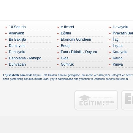
10 Soruda
e-ticaret
Havayolu
Akaryakıt
Eğitim
İhracatın Ba
Bir Bakışta
Ekonomi Gündemi
İlaç
Demiryolu
Enerji
İnşaat
Denizyolu
Fuar / Etkinlik / Duyuru
Karayolu
Depolama - Antrepo
Gıda
Kargo
Dünyadan
Gümrük
Kimya
Lojistikhatti.com
5846 Sayıılı Telif Hakları Kanunu gereğince, bu sitede yer alan yazı, fotoğraf ve benzer
özen gösterilmiş olmakla birlikte olası yayın hatalarından site yönetimi ve editörleri sorumlu tutulamaz.