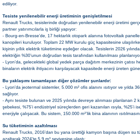
ediliyor.
Tesiste yenilenebilir enerji üretiminin genişletilmesi
Renault Trucks, tesislerinde doğrudan yenilenebilir enerji üretimi ge
partner yatırımcılarla iş birliği yapıyor:
- Bourg-en-Bresse’de, 17 hektarlık otopark alanına fotovoltaik panelle
kanopileri kuruluyor. Toplam 22 MW kurulu güç kapasitesine ulaşılırke
kişinin yıllık elektrik tüketimine eşdeğer olacak. Tesislerin 2026 yılı
elektriğin %30’unun doğrudan tesis tarafından kullanılması planlanıyo
- Lyon’da, gelecekteki global yedek parça dağıtım merkezinin çatısı 
binaların elektrik ihtiyacını karşılayacak kapasitede enerji üreten güne
Bu yaklaşımı tamamlayan diğer çözümler şunlardır:
- Lyon'da jeotermal sistemler, 5.000 m² ofis alanını ısıtıyor ve yılda 
sağlıyor.
- Aynı tesiste bulunan ve 2025 yılında devreye alınması planlanan 2 k
şebekesi, %75’i endüstriyel süreçlerden geri kazanılan ısıyla, %25’i i
enerjiyle çalışacak. Bu sistem, 150.000 m²’lik bina alanının ısıtılması
Su tüketiminin azaltılması
Renault Trucks, 2016'dan bu yana ürettiği kamyon başına düşen su tü
azaltarak 2024'te 5,9 m³ seviyesine ulaştı: