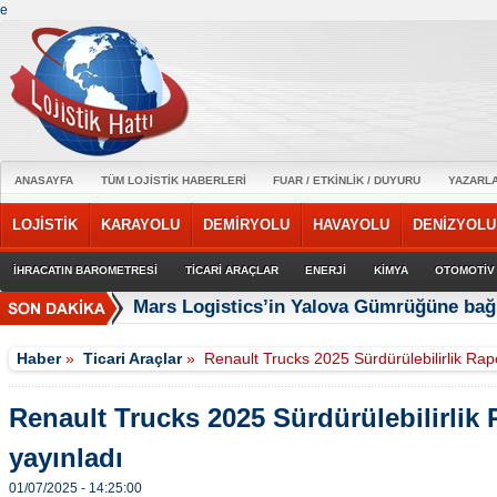
e
ANASAYFA
TÜM LOJİSTİK HABERLERİ
FUAR / ETKİNLİK / DUYURU
YAZARL
LOJİSTİK
KARAYOLU
DEMİRYOLU
HAVAYOLU
DENİZYOLU
İHRACATIN BAROMETRESİ
TİCARİ ARAÇLAR
ENERJİ
KİMYA
OTOMOTİV
Mars Logistics’in Yalova Gümrüğüne bağl
Haber
»
Ticari Araçlar
»
Renault Trucks 2025 Sürdürülebilirlik Rap
Renault Trucks 2025 Sürdürülebilirlik
yayınladı
01/07/2025 - 14:25:00