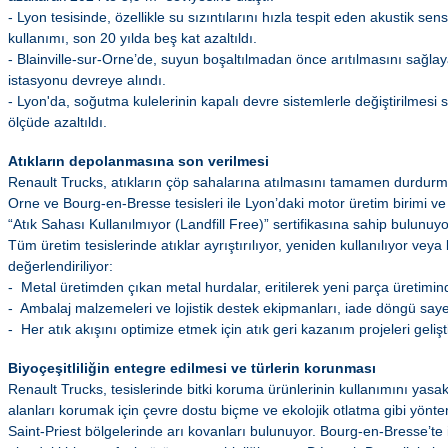
- Lyon tesisinde, özellikle su sızıntılarını hızla tespit eden akustik s
kullanımı, son 20 yılda beş kat azaltıldı.
- Blainville-sur-Orne’de, suyun boşaltılmadan önce arıtılmasını sağlay
istasyonu devreye alındı.
- Lyon'da, soğutma kulelerinin kapalı devre sistemlerle değiştirilmesi 
ölçüde azaltıldı.
Atıkların depolanmasına son verilmesi
Renault Trucks, atıkların çöp sahalarına atılmasını tamamen durdurmay
Orne ve Bourg-en-Bresse tesisleri ile Lyon’daki motor üretim birimi 
“Atık Sahası Kullanılmıyor (Landfill Free)” sertifikasına sahip bulunuyo
Tüm üretim tesislerinde atıklar ayrıştırılıyor, yeniden kullanılıyor vey
değerlendiriliyor:
- Metal üretimden çıkan metal hurdalar, eritilerek yeni parça üretimind
- Ambalaj malzemeleri ve lojistik destek ekipmanları, iade döngü saye
- Her atık akışını optimize etmek için atık geri kazanım projeleri gelişti
Biyoçeşitliliğin entegre edilmesi ve türlerin korunması
Renault Trucks, tesislerinde bitki koruma ürünlerinin kullanımını yasa
alanları korumak için çevre dostu biçme ve ekolojik otlatma gibi yönt
Saint-Priest bölgelerinde arı kovanları bulunuyor. Bourg-en-Bresse’te