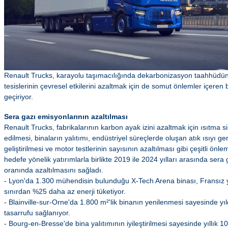
Renault Trucks, karayolu taşımacılığında dekarbonizasyon taahhüdün
tesislerinin çevresel etkilerini azaltmak için de somut önlemler içeren
geçiriyor.
Sera gazı emisyonlarının azaltılması
Renault Trucks, fabrikalarının karbon ayak izini azaltmak için ısıtma 
edilmesi, binaların yalıtımı, endüstriyel süreçlerde oluşan atık ısıyı ge
geliştirilmesi ve motor testlerinin sayısının azaltılması gibi çeşitli ön
hedefe yönelik yatırımlarla birlikte 2019 ile 2024 yılları arasında ser
oranında azaltılmasını sağladı.
- Lyon'da 1.300 mühendisin bulunduğu X-Tech Arena binası, Fransız yö
sınırdan %25 daha az enerji tüketiyor.
- Blainville-sur-Orne'da 1.800 m²'lik binanın yenilenmesi sayesinde 
tasarrufu sağlanıyor.
- Bourg-en-Bresse'de bina yalıtımının iyileştirilmesi sayesinde yıllık 