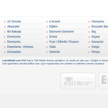
10 Soruda
e-ticaret
Havayolu
Akaryakıt
Eğitim
İhracatın Ba
Bir Bakışta
Ekonomi Gündemi
İlaç
Demiryolu
Enerji
İnşaat
Denizyolu
Fuar / Etkinlik / Duyuru
Karayolu
Depolama - Antrepo
Gıda
Kargo
Dünyadan
Gümrük
Kimya
Lojistikhatti.com
5846 Sayıılı Telif Hakları Kanunu gereğince, bu sitede yer alan yazı, fotoğraf ve benzer
özen gösterilmiş olmakla birlikte olası yayın hatalarından site yönetimi ve editörleri sorumlu tutulamaz.