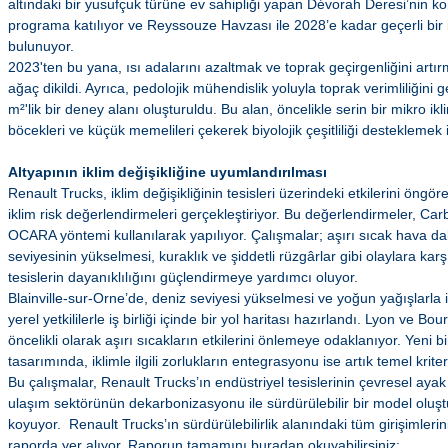
altındaki bir yusufçuk türüne ev sahipliği yapan Dévorah Deresi’nin k
programa katılıyor ve Reyssouze Havzası ile 2028’e kadar geçerli bir i
bulunuyor.
2023'ten bu yana, ısı adalarını azaltmak ve toprak geçirgenliğini artır
ağaç dikildi. Ayrıca, pedolojik mühendislik yoluyla toprak verimliliğini
m²'lik bir deney alanı oluşturuldu. Bu alan, öncelikle serin bir mikro ik
böcekleri ve küçük memelileri çekerek biyolojik çeşitliliği desteklemek i
Altyapının iklim değişikliğine uyumlandırılması
Renault Trucks, iklim değişikliğinin tesisleri üzerindeki etkilerini öngör
iklim risk değerlendirmeleri gerçekleştiriyor. Bu değerlendirmeler, Carb
OCARA yöntemi kullanılarak yapılıyor. Çalışmalar; aşırı sıcak hava dalg
seviyesinin yükselmesi, kuraklık ve şiddetli rüzgârlar gibi olaylara karş
tesislerin dayanıklılığını güçlendirmeye yardımcı oluyor.
Blainville-sur-Orne’de, deniz seviyesi yükselmesi ve yoğun yağışlarla ilg
yerel yetkililerle iş birliği içinde bir yol haritası hazırlandı. Lyon ve B
öncelikli olarak aşırı sıcakların etkilerini önlemeye odaklanıyor. Yeni b
tasarımında, iklimle ilgili zorlukların entegrasyonu ise artık temel kriter
Bu çalışmalar, Renault Trucks’ın endüstriyel tesislerinin çevresel ayak i
ulaşım sektörünün dekarbonizasyonu ile sürdürülebilir bir model olu
koyuyor. Renault Trucks’ın sürdürülebilirlik alanındaki tüm girişimlerin
raporda yer alıyor. Raporun tamamını buradan okuyabilirsiniz;