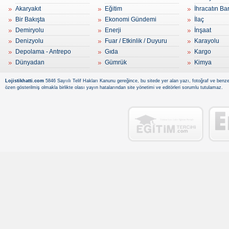
Akaryakıt
Eğitim
İhracatın Ba
Bir Bakışta
Ekonomi Gündemi
İlaç
Demiryolu
Enerji
İnşaat
Denizyolu
Fuar / Etkinlik / Duyuru
Karayolu
Depolama - Antrepo
Gıda
Kargo
Dünyadan
Gümrük
Kimya
Lojistikhatti.com
5846 Sayıılı Telif Hakları Kanunu gereğince, bu sitede yer alan yazı, fotoğraf ve benzer
özen gösterilmiş olmakla birlikte olası yayın hatalarından site yönetimi ve editörleri sorumlu tutulamaz.