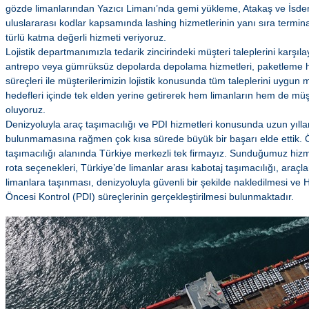
gözde limanlarından Yazıcı Limanı’nda gemi yükleme, Atakaş ve İsdem
uluslararası kodlar kapsamında lashing hizmetlerinin yanı sıra terminal
türlü katma değerli hizmeti veriyoruz.
Lojistik departmanımızla tedarik zincirindeki müşteri taleplerini karşıl
antrepo veya gümrüksüz depolarda depolama hizmetleri, paketleme hizm
süreçleri ile müşterilerimizin lojistik konusunda tüm taleplerini uygun m
hedefleri içinde tek elden yerine getirerek hem limanların hem de müş
oluyoruz.
Denizyoluyla araç taşımacılığı ve PDI hizmetleri konusunda uzun yıl
bulunmamasına rağmen çok kısa sürede büyük bir başarı elde ettik. Öz
taşımacılığı alanında Türkiye merkezli tek firmayız. Sunduğumuz hizmet
rota seçenekleri, Türkiye’de limanlar arası kabotaj taşımacılığı, araçla
limanlara taşınması, denizyoluyla güvenli bir şekilde nakledilmesi v
Öncesi Kontrol (PDI) süreçlerinin gerçekleştirilmesi bulunmaktadır.