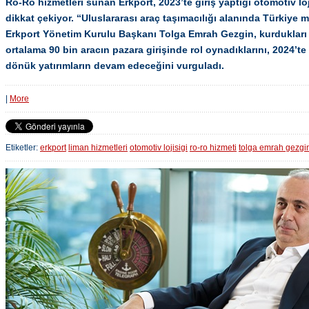
Ro-Ro hizmetleri sunan Erkport, 2023’te giriş yaptığı otomotiv loj
dikkat çekiyor. “Uluslararası araç taşımacılığı alanında Türkiye m
Erkport Yönetim Kurulu Başkanı Tolga Emrah Gezgin, kurdukları 
ortalama 90 bin aracın pazara girişinde rol oynadıklarını, 2024’
dönük yatırımların devam edeceğini vurguladı.
|
More
Etiketler:
erkport
liman hizmetleri
otomotiv lojisigi
ro-ro hizmeti
tolga emrah gezgi