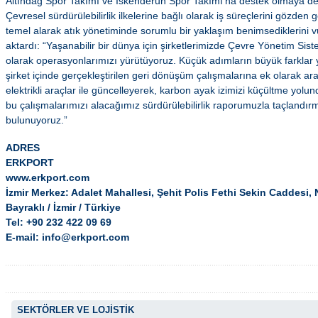
Altındağ Spor Takımı ve İskenderun Spor Takımı’na destek olmaya d
Çevresel sürdürülebilirlik ilkelerine bağlı olarak iş süreçlerini gözden geç
temel alarak atık yönetiminde sorumlu bir yaklaşım benimsediklerini 
aktardı: “Yaşanabilir bir dünya için şirketlerimizde Çevre Yönetim Sist
olarak operasyonlarımızı yürütüyoruz. Küçük adımların büyük farklar y
şirket içinde gerçekleştirilen geri dönüşüm çalışmalarına ek olarak ar
elektrikli araçlar ile güncelleyerek, karbon ayak izimizi küçültme yolu
bu çalışmalarımızı alacağımız sürdürülebilirlik raporumuzla taçlandır
bulunuyoruz.”
ADRES
ERKPORT
www.erkport.com
İzmir Merkez: Adalet Mahallesi, Şehit Polis Fethi Sekin Caddesi,
Bayraklı / İzmir / Türkiye
Tel: +90 232 422 09 69
E-mail:
info@erkport.com
SEKTÖRLER VE LOJİSTİK