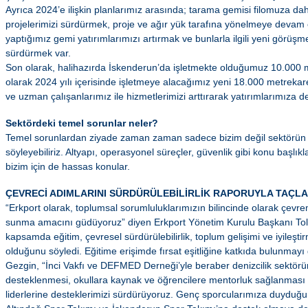
Ayrıca 2024’e ilişkin planlarımız arasında; tarama gemisi filomuza da
projelerimizi sürdürmek, proje ve ağır yük tarafına yönelmeye devam e
yaptığımız gemi yatırımlarımızı artırmak ve bunlarla ilgili yeni görüşm
sürdürmek var.
Son olarak, halihazırda İskenderun’da işletmekte olduğumuz 10.000 
olarak 2024 yılı içerisinde işletmeye alacağımız yeni 18.000 metreka
ve uzman çalışanlarımız ile hizmetlerimizi arttırarak yatırımlarımıza 
Sektördeki temel sorunlar neler?
Temel sorunlardan ziyade zaman zaman sadece bizim değil sektörün z
söyleyebiliriz. Altyapı, operasyonel süreçler, güvenlik gibi konu başlıkl
bizim için de hassas konular.
ÇEVRECİ ADIMLARINI SÜRDÜRÜLEBİLİRLİK RAPORUYLA TAÇ
“Erkport olarak, toplumsal sorumluluklarımızın bilincinde olarak çevre
sunma amacını güdüyoruz” diyen Erkport Yönetim Kurulu Başkanı To
kapsamda eğitim, çevresel sürdürülebilirlik, toplum gelişimi ve iyileştir
olduğunu söyledi. Eğitime erişimde fırsat eşitliğine katkıda bulunmayı
Gezgin, “İnci Vakfı ve DEFMED Derneği’yle beraber denizcilik sektörün
desteklenmesi, okullara kaynak ve öğrencilere mentorluk sağlanması
liderlerine desteklerimizi sürdürüyoruz. Genç sporcularımıza duyduğ