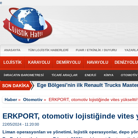
e
ANASAYFA
TÜM LOJİSTİK HABERLERİ
FUAR / ETKİNLİK / DUYURU
YAZARL
LOJİSTİK
KARAYOLU
DEMİRYOLU
HAVAYOLU
DENİZYOLU
İHRACATIN BAROMETRESİ
TİCARİ ARAÇLAR
ENERJİ
KİMYA
OTOMOTİV
Ege Bölgesi'nin ilk Renault Trucks Master
Haber
»
Otomotiv
»
ERKPORT, otomotiv lojistiğinde vites yükseltti!
ERKPORT, otomotiv lojistiğinde vites y
22/05/2024 - 11:20:00
Liman operasyonları ve yönetimi, lojistik operasyonlar, depo yöne