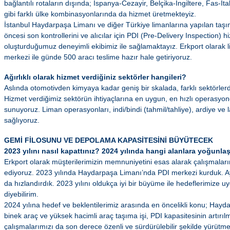
bağlantılı rotaların dışında; İspanya-Cezayir, Belçika-İngiltere, Fas-İ
gibi farklı ülke kombinasyonlarında da hizmet üretmekteyiz.
İstanbul Haydarpaşa Limanı ve diğer Türkiye limanlarına yapılan taşım
öncesi son kontrollerini ve alıcılar için PDI (Pre-Delivery Inspection)
oluşturduğumuz deneyimli ekibimiz ile sağlamaktayız. Erkport olarak 
merkezi ile günde 500 aracı teslime hazır hale getiriyoruz.
Ağırlıklı olarak hizmet verdiğiniz sektörler hangileri?
Aslında otomotivden kimyaya kadar geniş bir skalada, farklı sektörler
Hizmet verdiğimiz sektörün ihtiyaçlarına en uygun, en hızlı operasyon
sunuyoruz. Liman operasyonları, indi/bindi (tahmil/tahliye), ardiye ve 
sağlıyoruz.
GEMİ FİLOSUNU VE DEPOLAMA KAPASİTESİNİ BÜYÜTECEK
2023 yılını nasıl kapattınız? 2024 yılında hangi alanlara yoğunl
Erkport olarak müşterilerimizin memnuniyetini esas alarak çalışmalar
ediyoruz. 2023 yılında Haydarpaşa Limanı’nda PDI merkezi kurduk. Ay
da hızlandırdık. 2023 yılını oldukça iyi bir büyüme ile hedeflerimize u
diyebilirim.
2024 yılına hedef ve beklentilerimiz arasında en öncelikli konu; Hay
binek araç ve yüksek hacimli araç taşıma işi, PDI kapasitesinin artırı
çalışmalarımızı da son derece özenli ve sürdürülebilir şekilde yürütme