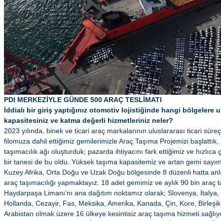
PDI MERKEZİYLE GÜNDE 500 ARAÇ TESLİMATI
İddialı bir giriş yaptığınız otomotiv lojistiğinde hangi bölgeler
kapasitesiniz ve katma değerli hizmetleriniz neler?
2023 yılında, binek ve ticari araç markalarının uluslararası ticari sür
filomuza dahil ettiğimiz gemilerimizle Araç Taşıma Projemizi başlattık,
taşımacılık ağı oluşturduk; pazarda ihtiyacını fark ettiğimiz ve hızlıca
bir tanesi de bu oldu. Yüksek taşıma kapasitemiz ve artan gemi sayım
Kuzey Afrika, Orta Doğu ve Uzak Doğu bölgesinde 8 düzenli hatta anlık
araç taşımacılığı yapmaktayız. 18 adet gemimiz ve aylık 90 bin araç t
Haydarpaşa Limanı’nı ana dağıtım noktamız olarak; Slovenya, İtalya, 
Hollanda, Cezayir, Fas, Meksika, Amerika, Kanada, Çin, Kore, Birleşik 
Arabistan olmak üzere 16 ülkeye kesintisiz araç taşıma hizmeti sağlıy