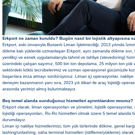
Erkport ne zaman kuruldu? Bugün nasıl bir lojistik altyapısına 
Erkport, eski ünvanıyla Busserk Liman İşletmeciliği, 2013 yılında İzmi
dökme katı yüklerde uzmanlaşan Erkport, aynı zamanda dökme sıvı, ta
yenilikçi ve esnek uygulamalarıyla tahmil ve tahliye (stevedoring) hizm
üzerindeki çalışan sayımız, 500 bin ton depolama, 25 milyon ton yük 
sektördeki köklü tecrübelerimiz ve uzman operasyonel gücümüzle k
başarılara imza atmayı sürdürüyoruz. Liman içi operasyonlar, nakliy
deneyim kazanmanın yanı sıra, 2023 yılı itibari ile araç lojistiği oper
arasında yerimizi almış bulunmaktayız.
Beş temel alanda sunduğunuz hizmetleri ayrıntılandırır mısınız?
Erkport olarak; liman operasyonları ve yönetimi, lojistik operasyonlar,
lojistiği operasyonları, Ro-Ro hizmetleri olmak üzere 5 temel alanda fa
durumdayız.
Liman içi nakliye hizmetlerimizi; tüm yük türlerinde dökme, genel karg
lashing/unlashing, saha terminal hizmetleri (istifleme/yükleme) olarak 