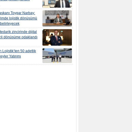
r
şkanı Toygar Narbay:
yimde lojistik dönüşümü
 belirleyecek
edarik zincirinde dijital
çli dönüşüme odaklandı
 Lojistik’ten 50 adetlik
eyler Yatırımı