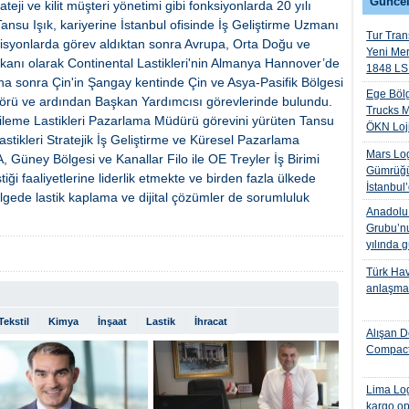
Güncel
ateji ve kilit müşteri yönetimi gibi fonksiyonlarda 20 yılı
ansu Işık, kariyerine İstanbul ofisinde İş Geliştirme Uzmanı
Tur Trans
 pozisyonlarda görev aldıktan sonra Avrupa, Orta Doğu ve
Yeni Me
kanı olarak Continental Lastikleri'nin Almanya Hannover’de
1848 LS 
a sonra Çin'in Şangay kentinde Çin ve Asya-Pasifik Bölgesi
Ege Bölg
ktörü ve ardından Başkan Yardımcısı görevlerinde bulundu.
Trucks M
ileme Lastikleri Pazarlama Müdürü görevini yürüten Tansu
ÖKN Lojis
astikleri Stratejik İş Geliştirme ve Küresel Pazarlama
Mars Log
Güney Bölgesi ve Kanallar Filo ile OE Treyler İş Birimi
Gümrüğü
ği faaliyetlerine liderlik etmekte ve birden fazla ülkede
İstanbul
bölgede lastik kaplama ve dijital çözümler de sorumluluk
Anadolu I
Grubu’nu
yılında 
Türk Hava
anlaşmas
Tekstil
Kimya
İnşaat
Lastik
İhracat
Alışan D
Compact
Lima Log
kargo op