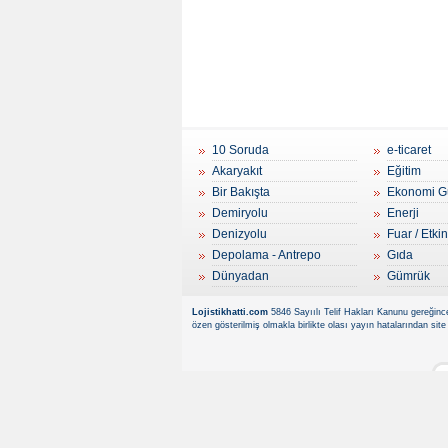
10 Soruda
e-ticaret
Akaryakıt
Eğitim
Bir Bakışta
Ekonomi G
Demiryolu
Enerji
Denizyolu
Fuar / Etkin
Depolama - Antrepo
Gıda
Dünyadan
Gümrük
Lojistikhatti.com
5846 Sayıılı Telif Hakları Kanunu gereğince
özen gösterilmiş olmakla birlikte olası yayın hatalarından site