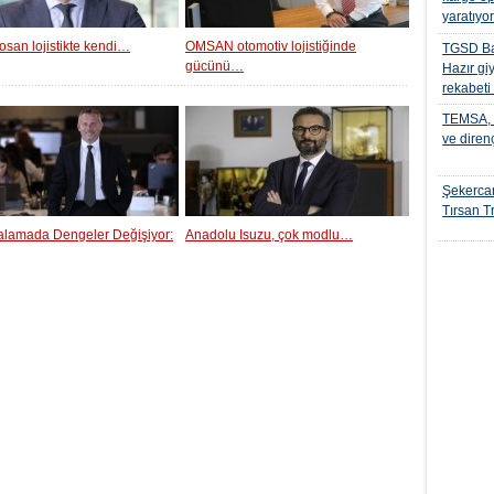
yaratıyo
osan lojistikte kendi…
OMSAN otomotiv lojistiğinde
TGSD Ba
gücünü…
Hazır gi
rekabeti
TEMSA, t
ve diren
Şekercan
Tırsan Tr
ralamada Dengeler Değişiyor:
Anadolu Isuzu, çok modlu…