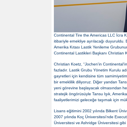
Continental Tire the Americas LLC İcra K
itibariyle emekliye ayrılacağı duyuruldu. 
Amerika Kıtası Lastik Yenileme Grubunun 
Continental Lastikleri Başkanı Christia
Christian Koetz, “Jochen'in Continental'in
fazladır. Lastik Grubu Yönetim Kurulu adı
gayretleri için kendisine tüm samimiyetim
bir emeklilik diliyoruz. Diğer yandan Tan
yeni görevine başlayacak olmasından he
stratejik öngörüsüyle Tansu Işık, Amerika
faaliyetlerimizi geleceğe taşımak için m
Lisans eğitimini 2002 yılında Bilkent Ün
2007 yılında Koç Üniversitesi’nde Execu
Üniversitesi ve Ashridge Üniversitesi gib