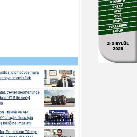
istics, otomotivde hava
erasyonlarıyla fark
r
tal, treyler segmentinde
rid HT 5 ile seriyi
dı
on Türkiye ve ANT
700 araçlık filosu için
iş birliğine imza attı
ın, Prometeon Türkiye,