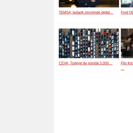
TEMSA, tedarik zincirinde dijital…
Ford Ot
CEVA, Türkiye’de günlük 5.000…
Filo Ki
…