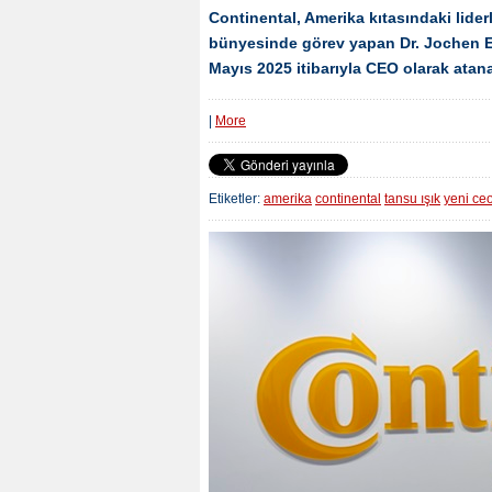
Continental, Amerika kıtasındaki liderl
bünyesinde görev yapan Dr. Jochen Etz
Mayıs 2025 itibarıyla CEO olarak atana
|
More
Etiketler:
amerika
continental
tansu ışık
yeni ce