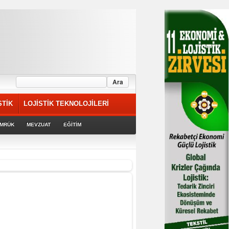
STİK
LOJİSTİK TEKNOLOJİLERİ
MRÜK
MEVZUAT
EĞİTİM
riyor