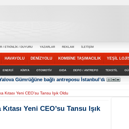
R / ETKİNLİK / DUYURU
YAZARLAR
REKLAM
İLETİŞİM
HAVAYOLU
DENİZYOLU
KOMBİNE TAŞIMACILIK
YEŞİL LOJİ
ENERJİ
KİMYA
OTOMOTİV
GIDA
DEPO / ANTREPO
TEKSTİL
GÜ
 Yalova Gümrüğüne bağlı antreposu İstanbul’da hizmet ve
ka Kıtası Yeni CEO’su Tansu Işık Oldu
 Kıtası Yeni CEO’su Tansu Işık