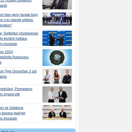
IS Ticaret Direktörü
tandı
on’dan genç kuşak bayi
ri için liderlik eğitimi:
eration”
, Sultantur Uluslararası
le kontrol noktası
ni imzaladı
on 2024
ebilirlik Raporunu
ı
n Tyre Group'tan 3 üst
tama
üreticileri, Prometeon
nı ziyaret etti
on ve Gökbora
e başına maliyet
ı imzaladı