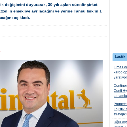
ik değişimini duyurarak, 30 yılı aşkın süredir şirket
el’in emekliye ayrılacağını ve yerine Tansu Işık’ın 1
cağını açıkladı.
o
Lastik
Lima Log
kargo op
yaratıyo
Continen
Conti Hyb
tamamla
Promete
Lojistik 
stratejik 
Uğur Ayd