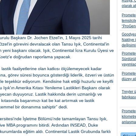
Rusya, C
olarak a
Promete
temsilcile
“ProGen
Goodyear
urulu Başkanı Dr. Jochen Etzel'in, 1 Mayıs 2025 tarihi
Nakliye i
Etzel'in görevini devralacak olan Tansu Işık, Continental'in
değişimi
yeni başkanı olacak. Işık, Continental İcra Kurulu Üyesi ve
Promete
n Koetz'e doğrudan raporlama yapacak.
Sürdürül
yayımlad
 lastik faaliyetlerine olan katkısı ölçülemeyecek kadar
Prometeo
na, görev süresi boyunca gösterdiği liderlik, özveri ve üstün
düzey a
le teşekkür ediyorum. Kendisine hak ettiği huzurlu ve keyifli
su Işık'ın Amerika Kıtası Yenileme Lastikleri Başkanı olarak
Treyler 
yecan duyuyoruz. Lastik hakkında derin uzmanlığı ve
fabrikası
 kıtasında başarımızı kat be kat artırmak ve lastik
ükemmel bir donanıma sahiptir” dedi.
Promete
kilometr
iversitesi’nde İşletme Bölümü’nde tamamlayan Tansu Işık,
anlaşmas
tive MBA programını bitirdi. Ardından INSEAD, Duke
i kurumlarda eğitim aldı. Continental Lastik Grubunda farklı