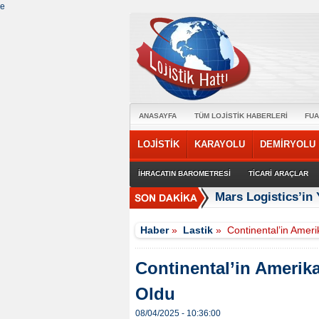
e
ANASAYFA
TÜM LOJİSTİK HABERLERİ
FUA
LOJİSTİK
KARAYOLU
DEMİRYOLU
İHRACATIN BAROMETRESİ
TİCARİ ARAÇLAR
Mars Logistics’in
Haber
»
Lastik
»
Continental’in Ameri
Continental’in Amerika
Oldu
08/04/2025 - 10:36:00