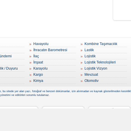
Havayolu
Kombine Taşımacılık
İhracatın Barometresi
Lastik
ündemi
İlaç
Lojistik
İnşaat
Lojistik Teknolojileri
lik / Duyuru
Karayolu
Lojistik Vizyon
Kargo
Mevzuat
Kimya
Otomotiv
, bu sitede yer alan yazı, fotoğraf ve benzeri dokümanlar, izin alınmadan ve kaynak gösterilmeden kesinlikle 
 yönetimi ve editörleri sorumlu tutulamaz.