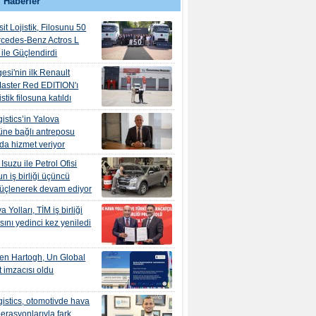
 Haberler
it Lojistik, Filosunu 50
rcedes-Benz Actros L
ile Güçlendirdi
esi'nin ilk Renault
aster Red EDITION'ı
tik filosuna katıldı
istics’in Yalova
ne bağlı antreposu
’da hizmet veriyor
suzu ile Petrol Ofisi
n iş birliği üçüncü
güçlenerek devam ediyor
 Yolları, TİM iş birliği
ını yedinci kez yeniledi
en Hartogh, Un Global
 imzacısı oldu
istics, otomotivde hava
erasyonlarıyla fark