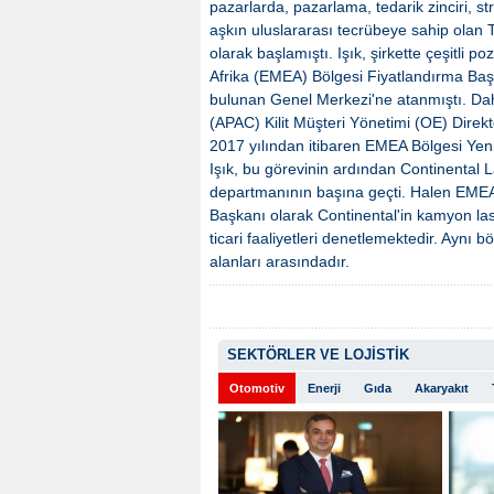
pazarlarda, pazarlama, tedarik zinciri, str
aşkın uluslararası tecrübeye sahip olan T
olarak başlamıştı. Işık, şirkette çeşitli
Afrika (EMEA) Bölgesi Fiyatlandırma Baş
bulunan Genel Merkezi'ne atanmıştı. Dah
(APAC) Kilit Müşteri Yönetimi (OE) Dire
2017 yılından itibaren EMEA Bölgesi Yen
Işık, bu görevinin ardından Continental L
departmanının başına geçti. Halen EMEA, 
Başkanı olarak Continental'in kamyon lasti
ticari faaliyetleri denetlemektedir. Aynı 
alanları arasındadır.
SEKTÖRLER VE LOJİSTİK
Otomotiv
Enerji
Gıda
Akaryakıt