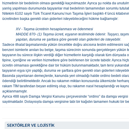
hizmetinin bir bedelinin olması gerektiği kaçınılmazdır. Ayrıca şu nokta da unutulm
yanlış yapılması durumunda taşıyanlar mal bedelinin tamamından sorumlu tutulab
Nitekim 6102 sayılı Türk Ticaret Kanunu’nun Taşıma İşleri başlıklı 4’üncü kitabın
ücretinden başka gerekli olan giderleri isteyebileceğini hükme bağlamıştır:
XV - Taşıma ücretinin hesaplanması ve ödenmesi
MADDE 870- (1) Taşıma ücreti, eşyanın tesliminde ödenir. Taşıyıcı, taşım
yapılan, duruma ve şartlara göre gerekli olan giderleri de isteyebilir.
Sadece ithalat taşımalarında yükün öncelikle doğru alıcısına teslim edilmesini sa
benzeri isimlerle anılan bu belge, taşıma sürecinin sonunda gerçekleşen yükün te
taşıyanın bu sürece ilişkin verdiği diğer hizmetlerin karşılığı olarak tüm dünyada
tipine, içeriğine ve verilen hizmetlere göre belirlenen bir ücrete tabidir. Ayrıca hi
ücretin olmaması gerektiğine dair bir hüküm bulunmamaktadır, tam tersi yukarıdak
taşıyanın eşya için yaptığı, duruma ve şartlara göre gerekli olan giderleri isteyebil
Basında yayınlanan demeçlerde, kanunda yeri olmadığı halde ordino bedeli olara
ödendiği belirtilmektedir. Ancak bu rakamın miktarı konusunda ülkemizde herhang
rakam TİM tarafından beyan edilmiş olup, bu rakamın nasıl hesaplandığı ve kayn
açıklanmamıştır.
Ayrıca 488 sayılı Damga Vergisi Kanunu çerçevesinde “ordino” da damga vergisi 
sayılmaktadır. Dolayısıyla damga vergisine tabi bir kağıdın tamamen hukuki bir be
SEKTÖRLER VE LOJİSTİK