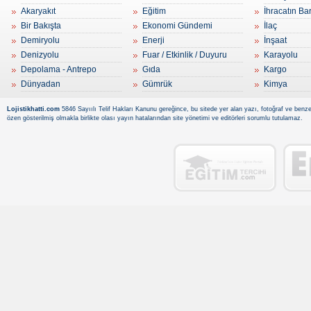
Akaryakıt
Eğitim
İhracatın Ba
Bir Bakışta
Ekonomi Gündemi
İlaç
Demiryolu
Enerji
İnşaat
Denizyolu
Fuar / Etkinlik / Duyuru
Karayolu
Depolama - Antrepo
Gıda
Kargo
Dünyadan
Gümrük
Kimya
Lojistikhatti.com
5846 Sayıılı Telif Hakları Kanunu gereğince, bu sitede yer alan yazı, fotoğraf ve benzer
özen gösterilmiş olmakla birlikte olası yayın hatalarından site yönetimi ve editörleri sorumlu tutulamaz.