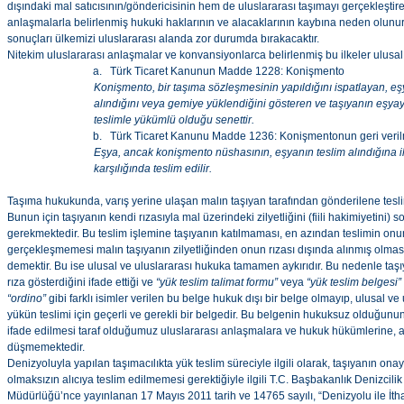
dışındaki mal satıcısının/göndericisinin hem de uluslararası taşımayı gerçekleştire
anlaşmalarla belirlenmiş hukuki haklarının ve alacaklarının kaybına neden olunur
sonuçları ülkemizi uluslararası alanda zor durumda bırakacaktır.
Nitekim uluslararası anlaşmalar ve konvansiyonlarca belirlenmiş bu ilkeler ulusal
a. Türk Ticaret Kanunun Madde 1228: Konişmento
Konişmento, bir taşıma sözleşmesinin yapıldığını ispatlayan, eş
alındığını veya gemiye yüklendiğini gösteren ve taşıyanın eşyay
teslimle yükümlü olduğu senettir.
b. Türk Ticaret Kanunu Madde 1236: Konişmentonun geri verilme
Eşya, ancak konişmento nüshasının, eşyanın teslim alındığına il
karşılığında teslim edilir.
Taşıma hukukunda, varış yerine ulaşan malın taşıyan tarafından gönderilene teslimi 
Bunun için taşıyanın kendi rızasıyla mal üzerindeki zilyetliğini (fiili hakimiyetini) so
gerekmektedir. Bu teslim işlemine taşıyanın katılmaması, en azından teslimin onu
gerçekleşmemesi malın taşıyanın zilyetliğinden onun rızası dışında alınmış olması,
demektir. Bu ise ulusal ve uluslararası hukuka tamamen aykırıdır. Bu nedenle taş
rıza gösterdiğini ifade ettiği ve
“yük teslim talimat formu”
veya
“yük teslim belgesi”
“ordino”
gibi farklı isimler verilen bu belge hukuk dışı bir belge olmayıp, ulusal ve 
yükün teslimi için geçerli ve gerekli bir belgedir. Bu belgenin hukuksuz olduğunu
ifade edilmesi taraf olduğumuz uluslararası anlaşmalara ve hukuk hükümlerine, 
düşmemektedir.
Denizyoluyla yapılan taşımacılıkta yük teslim süreciyle ilgili olarak, taşıyanın ona
olmaksızın alıcıya teslim edilmemesi gerektiğiyle ilgili T.C. Başbakanlık Denizcili
Müdürlüğü’nce yayınlanan 17 Mayıs 2011 tarih ve 14765 sayılı, “Denizyolu ile İtha