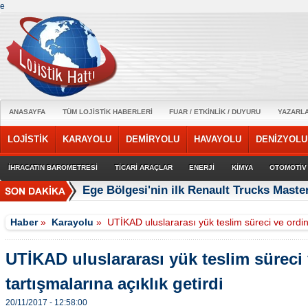
e
ANASAYFA
TÜM LOJİSTİK HABERLERİ
FUAR / ETKİNLİK / DUYURU
YAZARL
LOJİSTİK
KARAYOLU
DEMİRYOLU
HAVAYOLU
DENİZYOLU
İHRACATIN BAROMETRESİ
TİCARİ ARAÇLAR
ENERJİ
KİMYA
OTOMOTİV
Ege Bölgesi'nin ilk Renault Trucks Master
Haber
»
Karayolu
»
UTİKAD uluslararası yük teslim süreci ve ordino
UTİKAD uluslararası yük teslim süreci
tartışmalarına açıklık getirdi
20/11/2017 - 12:58:00