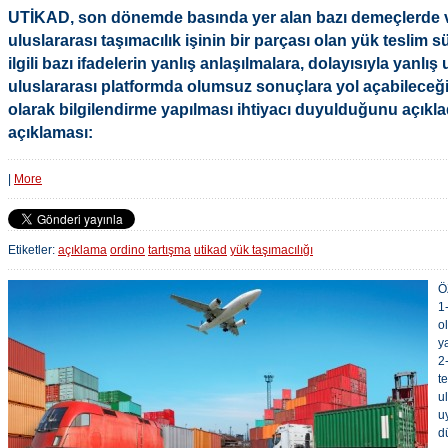
UTİKAD, son dönemde basında yer alan bazı demeçlerde v
uluslararası taşımacılık işinin bir parçası olan yük teslim s
ilgili bazı ifadelerin yanlış anlaşılmalara, dolayısıyla yanlı
uluslararası platformda olumsuz sonuçlara yol açabileceği 
olarak bilgilendirme yapılması ihtiyacı duyulduğunu açıkla
açıklaması:
|
More
Etiketler:
açıklama
ordino
tartışma
utikad
yük taşımacılığı
Ö
1
o
y
2
t
u
u
d