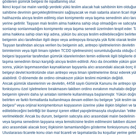
gösteren gümrük belgesi ile ispatlanmış olur.
İkinci koşul ise malın vardığı yerdeki yükü teslim alacak hak sahibinin kim olduğ
sahibine devrinin gerçekleştirilmesini sağlayacak ve malı satanla alanın ticari il
halihazırda alıcıya teslim edilmiş olan konişmento veya taşıma senedinin alıcı tar
yerine getirilir. Taşıyan malı teslim alma hakkına sahip olup olmadığını ve satıcıyla a
sonlanıp sonlanmadığını konişmento veya taşıma senedi üzerinden tespit eder. Taş
alma hakkına sahip olan kişi adına, yükün bu alıcıya teslim edilebileceğini belirt
belgenin alıcı tarafından ilgili depo veya antrepoya ibrazıyla yük fiziki olarak teslim
Taşıyan tarafından alıcıya verilen bu belgenin adı, antrepo işletmelerinin devleti
birimlerinin veya ilgili limanı işleten TCDD işletmesinin) sorumluluğunda olduğu 
belgesi taşıyanlar tarafından gümrük idarelerinden temin edilerek ilgili bilgilerle
taşıma senedinin ibrazı karşılığı alıcıya teslim edilirdi. Alıcı da öncelikle yükün 
sonra, yükün taşınmasından kaynaklanan taşıyanla alıcı arasındaki alacak-borç ili
belgeyi devlet kontrolünde olan antrepo veya liman işletmelerine ibraz ederek y
alabilirdi. O dönemde de ordino olmaksızın yükün teslimi mümkün değildi.
Ancak gümrük idarelerinin ve devletin, 4458 sayılı Gümrük Kanunu ile antrepo işl
fonksiyonu özel işletmelere bırakmasını takiben ordino evrakının muhatabı değişm
belgenin işlevini daha iyi anlatan isimlerle kullanılmaya başlanmıştır. Yükün doğru
belirten ve farklı formatlarda kullanılmaya devam edilen bu belgeye
“yük teslim t
belgesi”
veya orijinal konişmentonun kopyasının üzerine yüke ilişkin bilgileri ve t
edilebileceğini belirttiği bir ibareyi içeren etiket yapıştırılmasıyla oluşturulan
“etik
verilmektedir. Ancak bu durum, belgenin satıcıyla alıcı arasındaki malın bedelin
veya taşıma senedinin taşıyana veya temsilcisine teslim edilmesini takiben düz
alıcı arasındaki alacak borç ilişkisinin tamamlandığını gösterme fonksiyonunu deği
Uluslararası ticarete konu olan mal ticareti ve taşımalarda bu koşullar yerine getiri