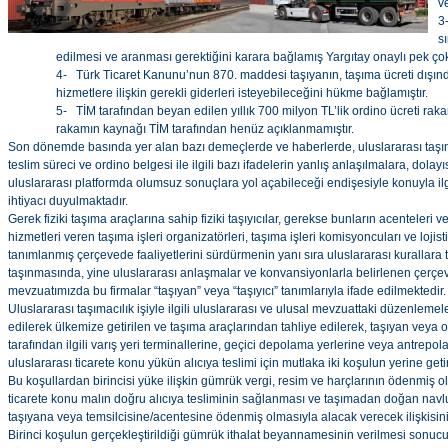
v
3
s
edilmesi ve aranması gerektiğini karara bağlamış Yargıtay onaylı pek ço
4- Türk Ticaret Kanunu’nun 870. maddesi taşıyanın, taşıma ücreti dışınd
hizmetlere ilişkin gerekli giderleri isteyebileceğini hükme bağlamıştır.
5- TİM tarafından beyan edilen yıllık 700 milyon TL’lik ordino ücreti rak
rakamın kaynağı TİM tarafından henüz açıklanmamıştır.
Son dönemde basında yer alan bazı demeçlerde ve haberlerde, uluslararası taşımac
teslim süreci ve ordino belgesi ile ilgili bazı ifadelerin yanlış anlaşılmalara, dola
uluslararası platformda olumsuz sonuçlara yol açabileceği endişesiyle konuyla ilg
ihtiyacı duyulmaktadır.
Gerek fiziki taşıma araçlarına sahip fiziki taşıyıcılar, gerekse bunların acenteleri ve
hizmetleri veren taşıma işleri organizatörleri, taşıma işleri komisyoncuları ve lojis
tanımlanmış çerçevede faaliyetlerini sürdürmenin yanı sıra uluslararası kurallara t
taşınmasında, yine uluslararası anlaşmalar ve konvansiyonlarla belirlenen çerçe
mevzuatımızda bu firmalar “taşıyan” veya “taşıyıcı” tanımlarıyla ifade edilmektedir.
Uluslararası taşımacılık işiyle ilgili uluslararası ve ulusal mevzuattaki düzenlemel
edilerek ülkemize getirilen ve taşıma araçlarından tahliye edilerek, taşıyan veya 
tarafından ilgili varış yeri terminallerine, geçici depolama yerlerine veya antrepol
uluslararası ticarete konu yükün alıcıya teslimi için mutlaka iki koşulun yerine get
Bu koşullardan birincisi yüke ilişkin gümrük vergi, resim ve harçlarının ödenmiş olm
ticarete konu malın doğru alıcıya tesliminin sağlanması ve taşımadan doğan navlun
taşıyana veya temsilcisine/acentesine ödenmiş olmasıyla alacak verecek ilişkisi
Birinci koşulun gerçekleştirildiği gümrük ithalat beyannamesinin verilmesi sonucu 