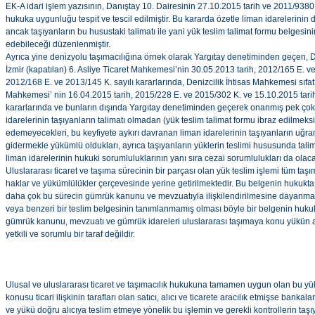
EK-A idari işlem yazısının, Danıştay 10. Dairesinin 27.10.2015 tarih ve 2011/9380 
hukuka uygunluğu tespit ve tescil edilmiştir. Bu kararda özetle liman idarelerinin de
ancak taşıyanların bu husustaki talimatı ile yani yük teslim talimat formu belgesinin 
edebileceği düzenlenmiştir.
Ayrıca yine denizyolu taşımacılığına örnek olarak Yargıtay denetiminden geçen, De
İzmir (kapatılan) 6. Asliye Ticaret Mahkemesi’nin 30.05.2013 tarih, 2012/165 E. v
2012/168 E. ve 2013/145 K. sayılı kararlarında, Denizcilik İhtisas Mahkemesi sıfatı 
Mahkemesi’ nin 16.04.2015 tarih, 2015/228 E. ve 2015/302 K. ve 15.10.2015 tarih
kararlarında ve bunların dışında Yargıtay denetiminden geçerek onanmış pek çok
idarelerinin taşıyanların talimatı olmadan (yük teslim talimat formu ibraz edilmeksiz
edemeyecekleri, bu keyfiyete aykırı davranan liman idarelerinin taşıyanların uğram
gidermekle yükümlü oldukları, ayrıca taşıyanların yüklerin teslimi hususunda tali
liman idarelerinin hukuki sorumluluklarının yanı sıra cezai sorumlulukları da olaca
Uluslararası ticaret ve taşıma sürecinin bir parçası olan yük teslim işlemi tüm taş
haklar ve yükümlülükler çerçevesinde yerine getirilmektedir. Bu belgenin hukukta
daha çok bu sürecin gümrük kanunu ve mevzuatıyla ilişkilendirilmesine dayanm
veya benzeri bir teslim belgesinin tanımlanmamış olması böyle bir belgenin hu
gümrük kanunu, mevzuatı ve gümrük idareleri uluslararası taşımaya konu yükün alı
yetkili ve sorumlu bir taraf değildir.
Ulusal ve uluslararası ticaret ve taşımacılık hukukuna tamamen uygun olan bu yük 
konusu ticari ilişkinin tarafları olan satıcı, alıcı ve ticarete aracılık etmişse bankal
ve yükü doğru alıcıya teslim etmeye yönelik bu işlemin ve gerekli kontrollerin taş