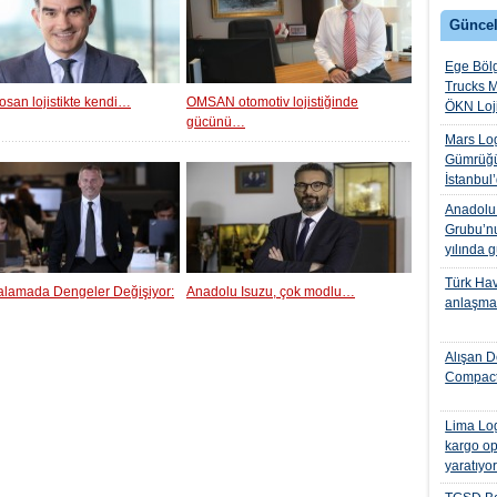
Güncel
Ege Bölg
Trucks M
osan lojistikte kendi…
OMSAN otomotiv lojistiğinde
ÖKN Lojis
gücünü…
Mars Log
Gümrüğü
İstanbul
Anadolu I
Grubu’nu
yılında 
Türk Hava
ralamada Dengeler Değişiyor:
Anadolu Isuzu, çok modlu…
anlaşmas
Alışan D
Compact
Lima Log
kargo op
yaratıyo