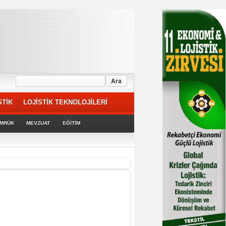
STİK
LOJİSTİK TEKNOLOJİLERİ
MRÜK
MEVZUAT
EĞİTİM
rek devam ediyor