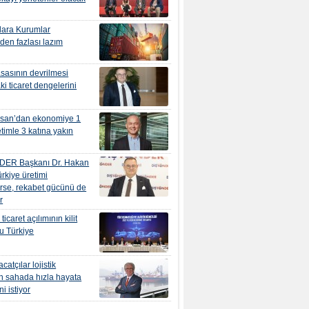
ılara Kurumlar
nden fazlası lazım
sasının devrilmesi
i ticaret dengelerini
osan’dan ekonomiye 1
etimle 3 katına yakın
ER Başkanı Dr. Hakan
ürkiye üretimi
rse, rekabet gücünü de
r
icaret açılımının kilit
u Türkiye
acatçılar lojistik
in sahada hızla hayata
i istiyor