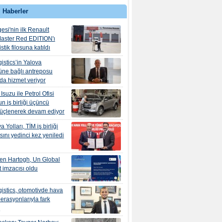
 Haberler
esi'nin ilk Renault
aster Red EDITION'ı
tik filosuna katıldı
istics’in Yalova
ne bağlı antreposu
’da hizmet veriyor
suzu ile Petrol Ofisi
n iş birliği üçüncü
güçlenerek devam ediyor
 Yolları, TİM iş birliği
ını yedinci kez yeniledi
en Hartogh, Un Global
 imzacısı oldu
istics, otomotivde hava
erasyonlarıyla fark
r