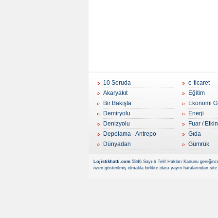
10 Soruda
e-ticaret
Akaryakıt
Eğitim
Bir Bakışta
Ekonomi G
Demiryolu
Enerji
Denizyolu
Fuar / Etkin
Depolama - Antrepo
Gıda
Dünyadan
Gümrük
Lojistikhatti.com
5846 Sayıılı Telif Hakları Kanunu gereğince
özen gösterilmiş olmakla birlikte olası yayın hatalarından site