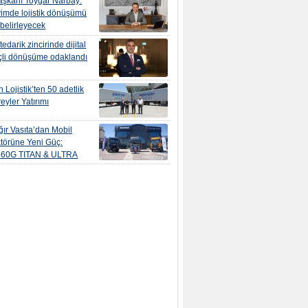
şkanı Toygar Narbay:
yimde lojistik dönüşümü
 belirleyecek
edarik zincirinde dijital
çli dönüşüme odaklandı
 Lojistik’ten 50 adetlik
eyler Yatırımı
ır Vasıta’dan Mobil
törüne Yeni Güç:
560G TITAN & ULTRA