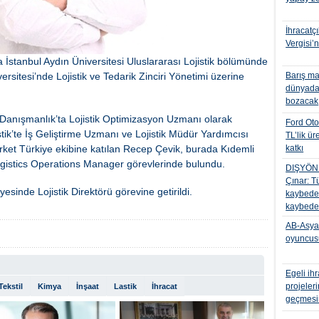
İhracatç
Vergisi’
a İstanbul Aydın Üniversitesi Uluslararası Lojistik bölümünde
rsitesi’nde Lojistik ve Tedarik Zinciri Yönetimi üzerine
Barış ma
dünyadak
bozacak
e Danışmanlık’ta Lojistik Optimizasyon Uzmanı olarak
Ford Ot
tik’te İş Geliştirme Uzmanı ve Lojistik Müdür Yardımcısı
TL’lik ür
rket Türkiye ekibine katılan Recep Çevik, burada Kıdemli
katkı
ogistics Operations Manager görevlerinde bulundu.
DIŞYÖND
Çınar: T
inde Lojistik Direktörü görevine getirildi.
kaybede
kaybede
AB-Asya t
oyuncus
Egeli ihr
projeler
Tekstil
Kimya
İnşaat
Lastik
İhracat
geçmesin