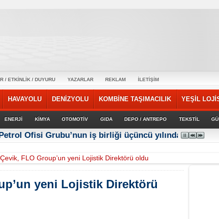
R / ETKİNLİK / DUYURU
YAZARLAR
REKLAM
İLETİŞİM
HAVAYOLU
DENİZYOLU
KOMBİNE TAŞIMACILIK
YEŞİL LOJİ
ENERJİ
KİMYA
OTOMOTİV
GIDA
DEPO / ANTREPO
TEKSTİL
GÜ
Petrol Ofisi Grubu’nun iş birliği üçüncü yılında güçlene
Çevik, FLO Group’un yeni Lojistik Direktörü oldu
p’un yeni Lojistik Direktörü