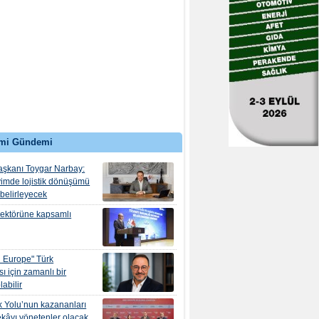
mi Gündemi
şkanı Toygar Narbay:
yimde lojistik dönüşümü
 belirleyecek
 sektörüne kapsamlı
 Europe" Türk
sı için zamanlı bir
abilir
k Yolu’nun kazananları
kâyı yönetenler olacak