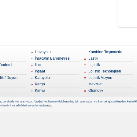
Havayolu
Kombine Taşımacılık
İhracatın Barometresi
Lastik
ündemi
İlaç
Lojistik
İnşaat
Lojistik Teknolojileri
lik / Duyuru
Karayolu
Lojistik Vizyon
Kargo
Mevzuat
Kimya
Otomotiv
, bu sitede yer alan yazı, fotoğraf ve benzeri dokümanlar, izin alınmadan ve kaynak gösterilmeden kesinlikle 
 yönetimi ve editörleri sorumlu tutulamaz.