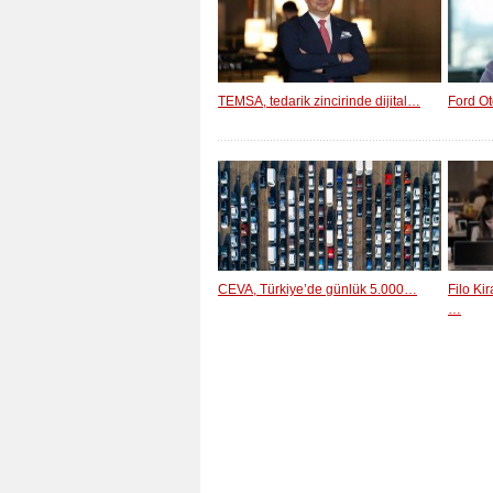
TEMSA, tedarik zincirinde dijital…
Ford Ot
CEVA, Türkiye’de günlük 5.000…
Filo Ki
…