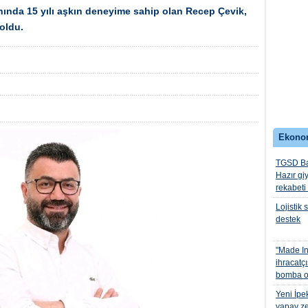
lanında 15 yılı aşkın deneyime sahip olan Recep Çevik,
oldu.
Ekono
TGSD Ba
Hazır gi
rekabeti
Lojistik
destek
"Made In
ihracatçı
bomba ol
Yeni İpe
yapay ze