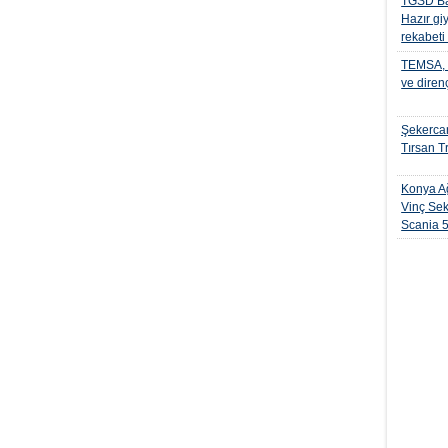
TGSD Ba
Hazır gi
rekabeti
TEMSA, t
ve diren
Şekercan
Tırsan Tr
Konya Ağ
Vinç Sek
Scania 