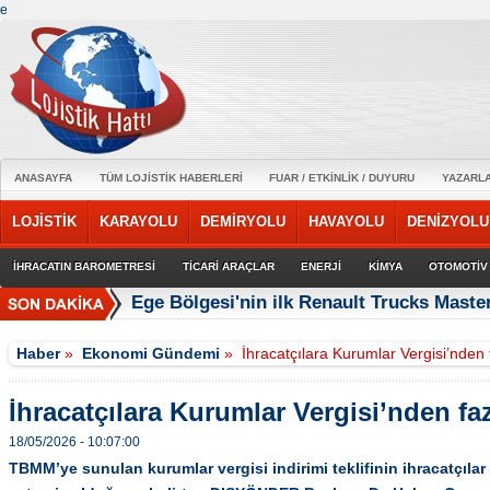
e
ANASAYFA
TÜM LOJİSTİK HABERLERİ
FUAR / ETKİNLİK / DUYURU
YAZARL
LOJİSTİK
KARAYOLU
DEMİRYOLU
HAVAYOLU
DENİZYOLU
İHRACATIN BAROMETRESİ
TİCARİ ARAÇLAR
ENERJİ
KİMYA
OTOMOTİV
Ege Bölgesi'nin ilk Renault Trucks Master
Haber
»
Ekonomi Gündemi
»
İhracatçılara Kurumlar Vergisi’nden 
İhracatçılara Kurumlar Vergisi’nden faz
18/05/2026 - 10:07:00
TBMM’ye sunulan kurumlar vergisi indirimi teklifinin ihracatçıla