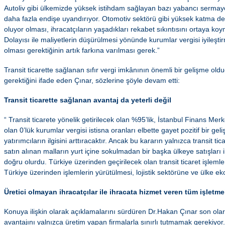
Autoliv gibi ülkemizde yüksek istihdam sağlayan bazı yabancı sermaye
daha fazla endişe uyandırıyor. Otomotiv sektörü gibi yüksek katma de
oluyor olması, ihracatçıların yaşadıkları rekabet sıkıntısını ortaya koy
Dolayısı ile maliyetlerin düşürülmesi yönünde kurumlar vergisi iyileşt
olması gerektiğinin artık farkına varılması gerek.”
Transit ticarette sağlanan sıfır vergi imkânının önemli bir gelişme ol
gerektiğini ifade eden Çınar, sözlerine şöyle devam etti:
Transit ticarette sağlanan avantaj da yeterli değil
“ Transit ticarete yönelik getirilecek olan %95’lik, İstanbul Finans Me
olan 0’lük kurumlar vergisi istisna oranları elbette gayet pozitif bir g
yatırımcıların ilgisini arttıracaktır. Ancak bu kararın yalnızca transit 
satın alınan malların yurt içine sokulmadan bir başka ülkeye satışları 
doğru olurdu. Türkiye üzerinden geçirilecek olan transit ticaret işlem
Türkiye üzerinden işlemlerin yürütülmesi, lojistik sektörüne ve ülke e
Üretici olmayan ihracatçılar ile ihracata hizmet veren tüm işletm
Konuya ilişkin olarak açıklamalarını sürdüren Dr.Hakan Çınar son olar
avantajını yalnızca üretim yapan firmalarla sınırlı tutmamak gerekiyor. 