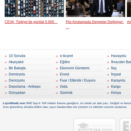
CEVA, Türkiye’de günlük 5.000…
Filo Kiralamada Dengeler Değişiyor:
An
…
10 Soruda
e-ticaret
Havayolu
Akaryakıt
Eğitim
İhracatın Ba
Bir Bakışta
Ekonomi Gündemi
İlaç
Demiryolu
Enerji
İnşaat
Denizyolu
Fuar / Etkinlik / Duyuru
Karayolu
Depolama - Antrepo
Gıda
Kargo
Dünyadan
Gümrük
Kimya
Lojistikhatti.com
5846 Sayıılı Telif Hakları Kanunu gereğince, bu sitede yer alan yazı, fotoğraf ve benzer
özen gösterilmiş olmakla birlikte olası yayın hatalarından site yönetimi ve editörleri sorumlu tutulamaz.