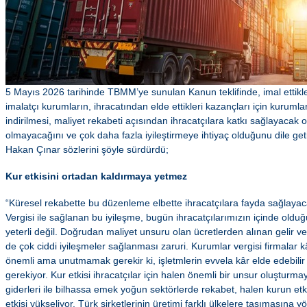
5 Mayıs 2026 tarihinde TBMM’ye sunulan Kanun teklifinde, imal ettikl
imalatçı kurumların, ihracatından elde ettikleri kazançları için kurumla
indirilmesi, maliyet rekabeti açısından ihracatçılara katkı sağlayacak 
olmayacağını ve çok daha fazla iyileştirmeye ihtiyaç olduğunu dile 
Hakan Çınar sözlerini şöyle sürdürdü;
Kur etkisini ortadan kaldırmaya yetmez
“Küresel rekabette bu düzenleme elbette ihracatçılara fayda sağlayac
Vergisi ile sağlanan bu iyileşme, bugün ihracatçılarımızın içinde olduğu
yeterli değil. Doğrudan maliyet unsuru olan ücretlerden alınan gelir v
de çok ciddi iyileşmeler sağlanması zaruri. Kurumlar vergisi firmalar k
önemli ama unutmamak gerekir ki, işletmlerin evvela kâr elde edebili
gerekiyor. Kur etkisi ihracatçılar için halen önemli bir unsur oluşturm
giderleri ile bilhassa emek yoğun sektörlerde rekabet, halen kurun etk
etkisi yükseliyor. Türk şirketlerinin üretimi farklı ülkelere taşımasına yö