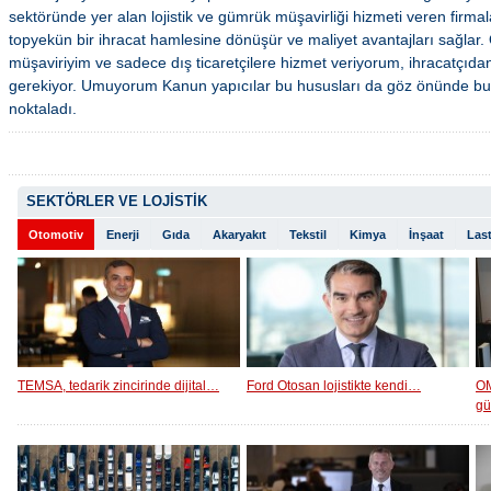
sektöründe yer alan lojistik ve gümrük müşavirliği hizmeti veren firm
topyekün bir ihracat hamlesine dönüşür ve maliyet avantajları sağla
müşaviriyim ve sadece dış ticaretçilere hizmet veriyorum, ihracatçıda
gerekiyor. Umuyorum Kanun yapıcılar bu hususları da göz önünde bulu
noktaladı.
SEKTÖRLER VE LOJİSTİK
Otomotiv
Enerji
Gıda
Akaryakıt
Tekstil
Kimya
İnşaat
Last
TEMSA, tedarik zincirinde dijital…
Ford Otosan lojistikte kendi…
OM
g