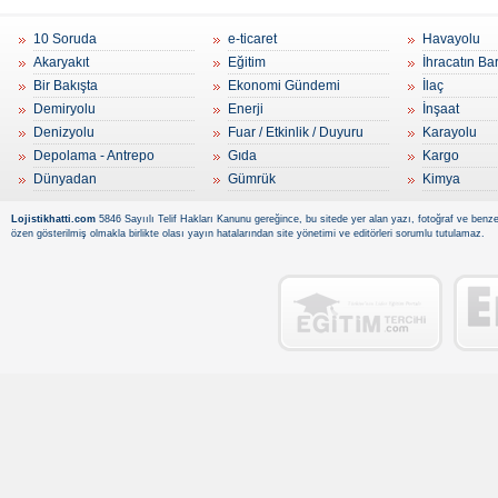
10 Soruda
e-ticaret
Havayolu
Akaryakıt
Eğitim
İhracatın Ba
Bir Bakışta
Ekonomi Gündemi
İlaç
Demiryolu
Enerji
İnşaat
Denizyolu
Fuar / Etkinlik / Duyuru
Karayolu
Depolama - Antrepo
Gıda
Kargo
Dünyadan
Gümrük
Kimya
Lojistikhatti.com
5846 Sayıılı Telif Hakları Kanunu gereğince, bu sitede yer alan yazı, fotoğraf ve benzer
özen gösterilmiş olmakla birlikte olası yayın hatalarından site yönetimi ve editörleri sorumlu tutulamaz.