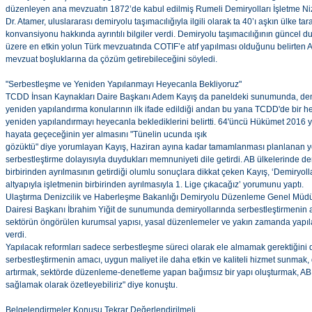
düzenleyen ana mevzuatın 1872’de kabul edilmiş Rumeli Demiryolları İşletme Ni
Dr. Atamer, uluslararası demiryolu taşımacılığıyla ilgili olarak ta 40’ı aşkın ülke t
konvansiyonu hakkında ayrıntılı bilgiler verdi. Demiryolu taşımacılığının günce
üzere en etkin yolun Türk mevzuatında COTIF’e atıf yapılması olduğunu belirten A
mevzuat boşluklarına da çözüm getirebileceğini söyledi.
"Serbestleşme ve Yeniden Yapılanmayı Heyecanla Bekliyoruz"
TCDD İnsan Kaynakları Daire Başkanı Adem Kayış da paneldeki sunumunda, demi
yeniden yapılandırma konularının ilk ifade edildiği andan bu yana TCDD'de bir 
yeniden yapılandırmayı heyecanla beklediklerini belirtti. 64'üncü Hükümet 2016 y
hayata geçeceğinin yer almasını "Tünelin ucunda ışık
gözüktü" diye yorumlayan Kayış, Haziran ayına kadar tamamlanması planlanan 
serbestleştirme dolayısıyla duydukları memnuniyeti dile getirdi. AB ülkelerinde de
birbirinden ayrılmasının getirdiği olumlu sonuçlara dikkat çeken Kayış, ‘Demiryolla
altyapıyla işletmenin birbirinden ayrılmasıyla 1. Lige çıkacağız’ yorumunu yaptı.
Ulaştırma Denizcilik ve Haberleşme Bakanlığı Demiryolu Düzenleme Genel Müdü
Dairesi Başkanı İbrahim Yiğit de sunumunda demiryollarında serbestleştirmenin 
sektörün öngörülen kurumsal yapısı, yasal düzenlemeler ve yakın zamanda yapıl
verdi.
Yapılacak reformları sadece serbestleşme süreci olarak ele almamak gerektiğini di
serbestleştirmenin amacı, uygun maliyet ile daha etkin ve kaliteli hizmet sunmak,
artırmak, sektörde düzenleme-denetleme yapan bağımsız bir yapı oluşturmak, AB 
sağlamak olarak özetleyebiliriz" diye konuştu.
Belgelendirmeler Konusu Tekrar Değerlendirilmeli