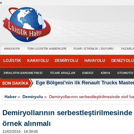
e
ANASAYFA
TÜM LOJİSTİK HABERLERİ
FUAR / ETKİNLİK / DUYURU
YAZARL
LOJİSTİK
KARAYOLU
DEMİRYOLU
HAVAYOLU
DENİZYOLU
İHRACATIN BAROMETRESİ
TİCARİ ARAÇLAR
ENERJİ
KİMYA
OTOMOTİV
Ege Bölgesi'nin ilk Renault Trucks Master
Haber
»
Demiryolu
»
Demiryollarının serbestleştirilmesinde sivil h
Demiryollarının serbestleştirilmesinde 
örnek alınmalı
11/02/2016 - 18:39:00