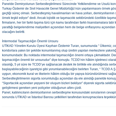
Panelde Demiryolunun Serbestleştirilmesi Sürecinde Yetkilendirme ve Usulü konu
Turkay Özdemir de Sivil Havacılık Genel Müdürlüğü’nün yapılanmasını örnek göste
geçtiği süreç olmalı. Serbestleşmiş havalimanları ve hava yolları, demiryollarının s
örnek teşkil ediyor” dedi. Ancak lojistik ve taşımacılık sektöründeki özellikle taşıma 
firmaların, her bir farklı taşıma türü için kamu tarafından farklı lisanslamalara tab
yarattığı belgelendirme maliyetleri açısından hem de belge enflasyonu açısından 
olacağını belirtti.
İntermodal Taşımacılığın Önemli Unsuru
UTİKAD Yönetim Kurulu Üyesi Kayıhan Özdemir Turan, sunumunda “ Ülkemiz, coğr
koridorlara yakın bir şekilde konumlanmış olup üretim yapılan merkezlere yakınlığ
konumundadır. Bu noktada intermodal taşımacılığın önemi ortaya çıkmaktadır. Dem
taşımacılığın önemli bir unsurudur” diye konuştu. TCDD’nin hâkim işletmeci olarak
olasılığı, 5 yıl süre ile TCDD’ye sağlanacak destek ile birlikte ele alındığında serb
başlayabileceğinin işaretçisi gibi yorumlanabileceğini belirten Turan, “ TCDD A.Ş
uygun, ekonomik kural ve ilkelerin hâkim olduğu bir yapıya büründürülmesi sağla
Serbestleştirilmenin sigorta sorumluluğu açısından da ele alındığı panelde konu
“Sigortacılık açısından yepyeni bir oluşum bizleri bekliyor” diyerek sigorta sektö
geliştirmesi gereken yeni poliçeler olduğunun altını çizdi.
Panel, katılımcıların demiryollarının serbestleşme konusundaki sorularının cevap
sonunda UTİKAD ve İstanbul Barosu yetkilileri tarafından konuşmacılara teşekkür 