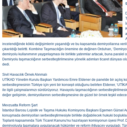
g
D
T
İ
K
a
A
incelendiğinde köklü değişimlerin yaşandığı ve bu kapsamda demiryollarına ver
çıkarıldığı belirtti. Kombine Taşımacılığın önemine de değinen Orduhan, ‘Demiry
demiryolu kullanımının yaygınlaşması ile birlikte yatırımlar artacak, buna paralel 
Demiryolu taşımacılığının serbestleştirilmesine yönelik adımları ticaret dünyası o
dedi.
Sivil Havacılık Örnek Alınmalı
UTİKAD Yönetim Kurulu Başkan Yardımcısı Emre Eldener de panelde bir açılış ko
serbestleşmesinin Türkiye için yeni bir konsept olduğunu belirten Eldener, ‘UTİ
ile ilgili çalışmalarımızı sürdürüyoruz. Havayolu taşımacılığının serbestleştirilm
değer gelişimin, demiryollarının serbestleşmesine de güzel bir örnek teşkil edec
Mevzuatta Reform Şart
İstanbul Barosu Lojistik ve Taşıma Hukuku Komisyonu Başkanı Egemen Gürsel Anka
konuşmada demiryolları serbestleştirmesiyle birlikte doğabilecek hukuki boşlukların
Toplantı kapsamında Türk Ticaret Kanunu'nu hazırlayan komisyonun üyesi Prof. 
demiryoluyla taşımalara uygulanacak hükümler ve reform ihtiyacını vurguladı. Türk