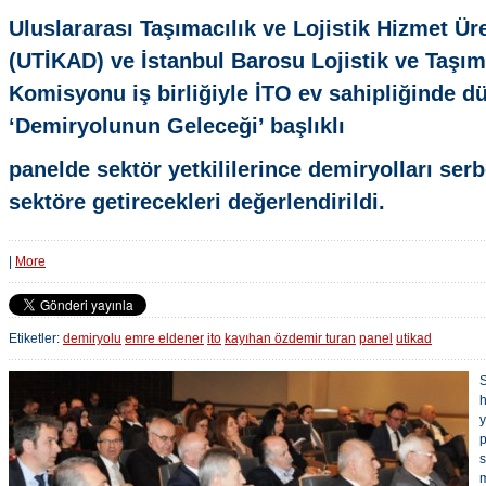
Uluslararası Taşımacılık ve Lojistik Hizmet Ür
(UTİKAD) ve İstanbul Barosu Lojistik ve Taşı
Komisyonu iş birliğiyle İTO ev sahipliğinde d
‘Demiryolunun Geleceği’ başlıklı
panelde sektör yetkililerince demiryolları serb
sektöre getirecekleri değerlendirildi.
|
More
Etiketler:
demiryolu
emre eldener
ito
kayıhan özdemir turan
panel
utikad
S
h
y
p
s
m