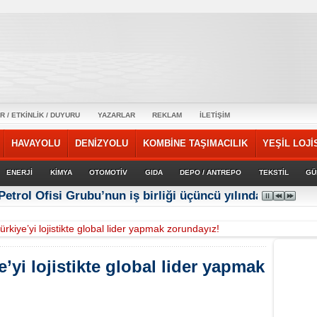
R / ETKİNLİK / DUYURU
YAZARLAR
REKLAM
İLETİŞİM
HAVAYOLU
DENİZYOLU
KOMBİNE TAŞIMACILIK
YEŞİL LOJİ
ENERJİ
KİMYA
OTOMOTİV
GIDA
DEPO / ANTREPO
TEKSTİL
GÜ
Petrol Ofisi Grubu’nun iş birliği üçüncü yılında güçlene
ürkiye’yi lojistikte global lider yapmak zorundayız!
e’yi lojistikte global lider yapmak