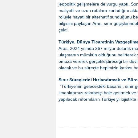
jeopolitik gelişmelere de vurgu yaptı. So
maliyetli ve uzun rotalara zorladığını akt
rolüyle hayati bir alternatif sunduğunu bel
bilgisini paylaşan Aras, sınır geçişleri
çekti.
Türkiye, Dünya Ticaretinin Vazgeçil
Aras, 2024 yılında 267 milyar dolarlık mal
ulaşmanın mümkün olduğunu belirterek şu
omuza vererek gerçekleştireceği bir devr
olacak ve bu süreçte hepimizin katkısı ha
Sınır Süreçlerini Hızlandırmak ve Büro
“Türkiye’nin gelecekteki başarısı, sınır ge
limanlarımızı rekabetçi hale getirmek ve 
yapılacak reformların Türkiye’yi lojistikt