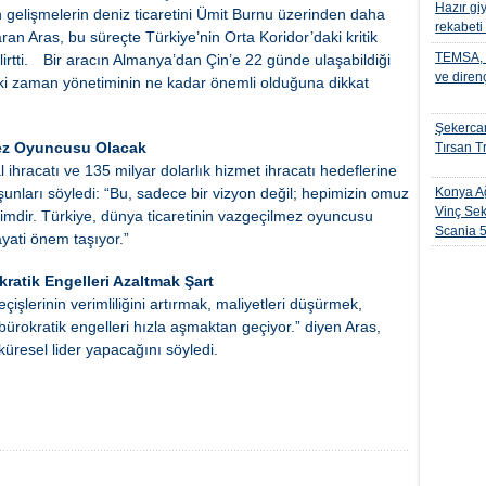
Hazır gi
n gelişmelerin deniz ticaretini Ümit Burnu üzerinden daha
rekabeti
aran Aras, bu süreçte Türkiye’nin Orta Koridor’daki kritik
TEMSA, t
irtti.
Bir aracın Almanya’dan Çin’e 22 günde ulaşabildiği
ve diren
ndeki zaman yönetiminin ne kadar önemli olduğuna dikkat
Şekercan
mez Oyuncusu Olacak
Tırsan Tr
 ihracatı ve 135 milyar dolarlık hizmet ihracatı hedeflerine
nları söyledi: “Bu, sadece bir vizyon değil; hepimizin omuz
Konya Ağ
Vinç Sek
imdir. Türkiye, dünya ticaretinin vazgeçilmez oyuncusu
Scania 
yati önem taşıyor.”
kratik Engelleri Azaltmak Şart
çişlerinin verimliliğini artırmak, maliyetleri düşürmek,
bürokratik engelleri hızla aşmaktan geçiyor.” diyen Aras,
e küresel lider yapacağını söyledi.