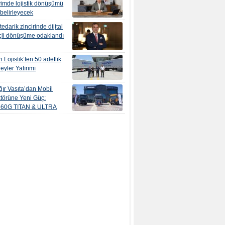
yimde lojistik dönüşümü
 belirleyecek
edarik zincirinde dijital
çli dönüşüme odaklandı
 Lojistik’ten 50 adetlik
eyler Yatırımı
ır Vasıta’dan Mobil
törüne Yeni Güç:
560G TITAN & ULTRA