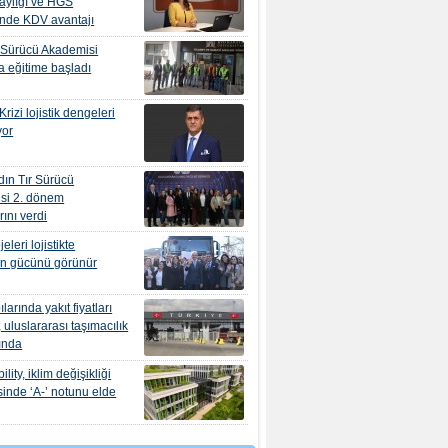
aylığı ve HGS
inde KDV avantajı
 Sürücü Akademisi
 eğitime başladı
rizi lojistik dengeleri
yor
ın Tır Sürücü
si 2. dönem
ını verdi
leri lojistikte
ın gücünü görünür
ılarında yakıt fiyatları
 uluslararası taşımacılık
tında
ity, iklim değişikliği
sinde ‘A-’ notunu elde