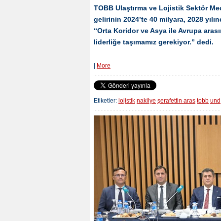
TOBB Ulaştırma ve Lojistik Sektör Mecl
gelirinin 2024’te 40 milyara, 2028 yılı
“Orta Koridor ve Asya ile Avrupa ara
liderliğe taşımamız gerekiyor.” dedi.
|
More
Etiketler:
lojistik
nakilye
şerafettin aras
tobb
und