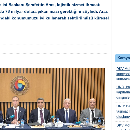
isi Başkanı Şerafettin Aras, lojistik hizmet ihracatı
nda 78 milyar dolara çıkarılması gerektiğini söyledi. Aras
sındaki konumumuzu iyi kullanarak sektörümüzü küresel
Karayo
DKV Mobil
kamyonla
kullanı
UND, İra
kapıları
girişiml
UND: BAF
taşımacı
oluşturu
DKV Mobil