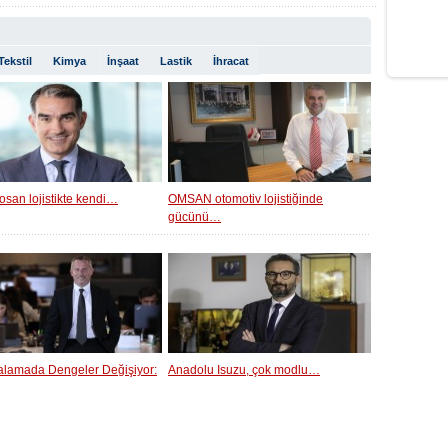
Tekstil
Kimya
İnşaat
Lastik
İhracat
osan lojistikte kendi…
OMSAN otomotiv lojistiğinde
gücünü…
ralamada Dengeler Değişiyor:
Anadolu Isuzu, çok modlu…