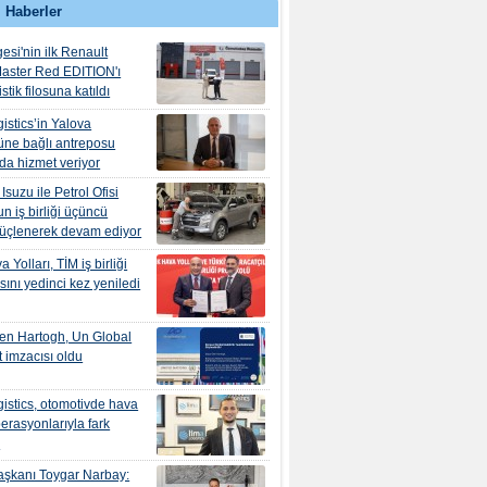
 Haberler
esi'nin ilk Renault
aster Red EDITION'ı
tik filosuna katıldı
istics’in Yalova
ne bağlı antreposu
’da hizmet veriyor
suzu ile Petrol Ofisi
n iş birliği üçüncü
güçlenerek devam ediyor
 Yolları, TİM iş birliği
ını yedinci kez yeniledi
en Hartogh, Un Global
 imzacısı oldu
istics, otomotivde hava
erasyonlarıyla fark
r
şkanı Toygar Narbay: