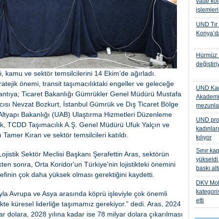
vade kol
işlemler
UND Tır
Konya’da
Hürmüz K
değiştiri
, kamu ve sektör temsilcilerini 14 Ekim’de ağırladı.
tratejik önemi, transit taşımacılıktaki engeller ve geleceğe
UND Kad
plantıya; Ticaret Bakanlığı Gümrükler Genel Müdürü Mustafa
Akademi
ı Nevzat Bozkurt, İstanbul Gümrük ve Dış Ticaret Bölge
mezunlar
 Altyapı Bakanlığı (UAB) Ulaştırma Hizmetleri Düzenleme
UND proje
k, TCDD Taşımacılık A.Ş. Genel Müdürü Ufuk Yalçın ve
kadınlar
mer Kıran ve sektör temsilcileri katıldı.
kılıyor
Sınır kap
istik Sektör Meclisi Başkanı Şerafettin Aras, sektörün
yükseldi,
kten sonra, Orta Koridor'un Türkiye'nin lojistikteki önemini
baskı al
definin çok daha yüksek olması gerektiğini kaydetti.
DKV Mobil
kategori
yla Avrupa ve Asya arasında köprü işleviyle çok önemli
etti
te küresel liderliğe taşımamız gerekiyor.” dedi. Aras, 2024
yar dolara, 2028 yılına kadar ise 78 milyar dolara çıkarılması