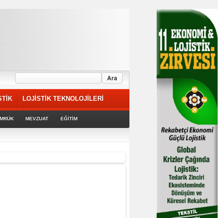
STİK
LOJİSTİK TEKNOLOJİLERİ
MRÜK
MEVZUAT
EĞİTİM
rek devam ediyor