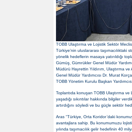
TOBB Ulaştırma ve Lojistik Sektör Meclisi
Türkiye’nin uluslararası taşımacılıktaki s
yönelik hedeflerin masaya yatırıldığı to
Gümüş, Gümrükler Genel Müdür Yardımcıs
Müdürü Hayrettin Yıldırım, Ulaştırma ve
Genel Müdür Yardımcısı Dr. Murat Korça
TOBB Yönetim Kurulu Başkan Yardımcısı Ta
Toplantıda konuşan TOBB Ulaştırma ve Loj
yaşadığı sıkıntılar hakkında bilgiler verdi
artırdığını söyledi ve bu güçle sektör he
Aras “Türkiye, Orta Koridor’daki konumu
avantajlara sahip. Bu konumumuzu lojistik
yılında taşımacılık gelir hedefinin 40 mil