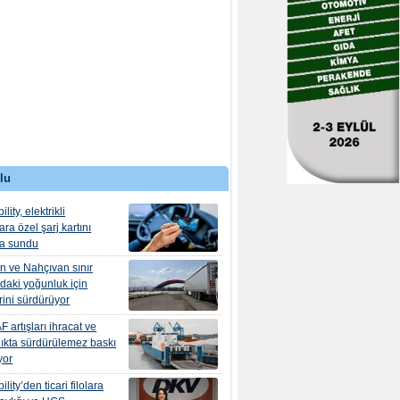
lu
ity, elektrikli
ra özel şarj kartını
ma sundu
n ve Nahçıvan sınır
ndaki yoğunluk için
erini sürdürüyor
 artışları ihracat ve
lıkta sürdürülemez baskı
yor
ity’den ticari filolara