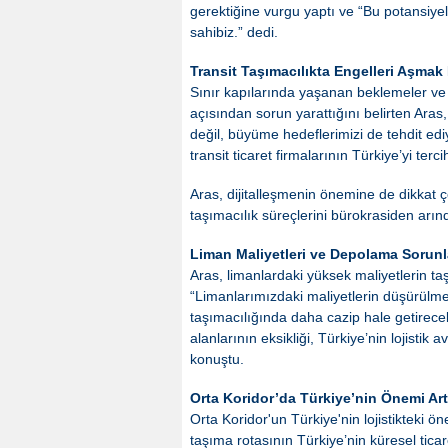
gerektiğine vurgu yaptı ve “Bu potansiye
sahibiz.” dedi.
Transit Taşımacılıkta Engelleri Aşmak 
Sınır kapılarında yaşanan beklemeler ve A
açısından sorun yarattığını belirten Aras,
değil, büyüme hedeflerimizi de tehdit ediy
transit ticaret firmalarının Türkiye’yi terc
Aras, dijitalleşmenin önemine de dikka
taşımacılık süreçlerini bürokrasiden arın
Liman Maliyetleri ve Depolama Sorunl
Aras, limanlardaki yüksek maliyetlerin taş
“Limanlarımızdaki maliyetlerin düşürülme
taşımacılığında daha cazip hale getirecekt
alanlarının eksikliği, Türkiye’nin lojistik 
konuştu.
Orta Koridor’da Türkiye’nin Önemi Art
Orta Koridor'un Türkiye'nin lojistikteki ö
taşıma rotasının Türkiye’nin küresel ticare