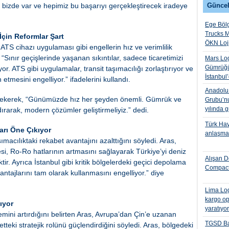
l bizde var ve hepimiz bu başarıyı gerçekleştirecek iradeye
Güncel
Ege Bölg
Trucks M
İçin Reformlar Şart
ÖKN Lojis
TS cihazı uygulaması gibi engellerin hız ve verimlilik
 “Sınır geçişlerinde yaşanan sıkıntılar, sadece ticaretimizi
Mars Log
Gümrüğü
or. ATS gibi uygulamalar, transit taşımacılığı zorlaştırıyor ve
İstanbul
ih etmesini engelliyor.” ifadelerini kullandı.
Anadolu I
t çekerek, “Günümüzde hız her şeyden önemli. Gümrük ve
Grubu’nu
yılında 
dırarak, modern çözümler geliştirmeliyiz.” dedi.
Türk Hava
arı Öne Çıkıyor
anlaşmas
ımacılıktaki rekabet avantajını azalttığını söyledi. Aras,
si, Ro-Ro hatlarının artmasını sağlayarak Türkiye’yi deniz
Alışan D
ir. Ayrıca İstanbul gibi kritik bölgelerdeki geçici depolama
Compact
avantajlarını tam olarak kullanmasını engelliyor.” diye
Lima Log
kargo op
ıyor
yaratıyo
nemini artırdığını belirten Aras, Avrupa’dan Çin’e uzanan
TGSD Ba
tteki stratejik rolünü güçlendirdiğini söyledi. Aras, bölgedeki