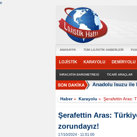
e
ANASAYFA
TÜM LOJİSTİK HABERLERİ
FUA
LOJİSTİK
KARAYOLU
DEMİRYOLU
İHRACATIN BAROMETRESİ
TİCARİ ARAÇLAR
Anadolu Isuzu ile 
Haber
»
Karayolu
»
Şerafettin Aras: T
Şerafettin Aras: Türkiy
zorundayız!
17/10/2024 - 11:01:00