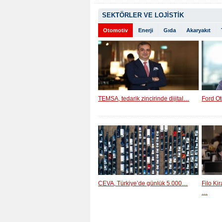
SEKTÖRLER VE LOJİSTİK
Otomotiv
Enerji
Gıda
Akaryakıt
TEMSA, tedarik zincirinde dijital…
Ford Ot
CEVA, Türkiye’de günlük 5.000…
Filo Ki
…