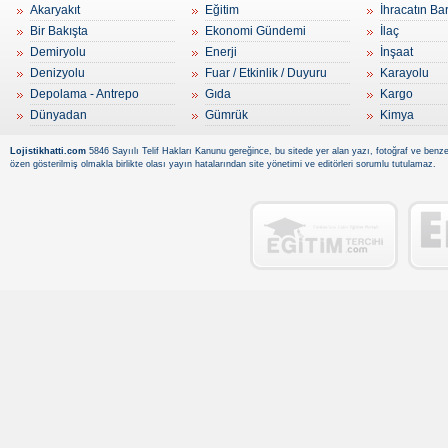
Akaryakıt
Eğitim
İhracatın Ba
Bir Bakışta
Ekonomi Gündemi
İlaç
Demiryolu
Enerji
İnşaat
Denizyolu
Fuar / Etkinlik / Duyuru
Karayolu
Depolama - Antrepo
Gıda
Kargo
Dünyadan
Gümrük
Kimya
Lojistikhatti.com
5846 Sayıılı Telif Hakları Kanunu gereğince, bu sitede yer alan yazı, fotoğraf ve benzer
özen gösterilmiş olmakla birlikte olası yayın hatalarından site yönetimi ve editörleri sorumlu tutulamaz.