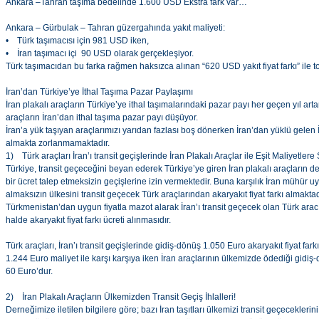
Ankara –Tahran taşıma bedelinde 1.600 USD Ekstra fark var…
Ankara – Gürbulak – Tahran güzergahında yakıt maliyeti:
• Türk taşımacısı için 981 USD iken,
• İran taşımacı içi 90 USD olarak gerçekleşiyor.
Türk taşımacıdan bu farka rağmen haksızca alınan “620 USD yakıt fiyat farkı” ile 
İran’dan Türkiye’ye İthal Taşıma Pazar Paylaşımı
İran plakalı araçların Türkiye’ye ithal taşımalarındaki pazar payı her geçen yıl art
araçların İran’dan ithal taşıma pazar payı düşüyor.
İran’a yük taşıyan araçlarımızı yarıdan fazlası boş dönerken İran’dan yüklü gelen 
almakta zorlanmamaktadır.
1) Türk araçları İran’ı transit geçişlerinde İran Plakalı Araçlar ile Eşit Maliyetlere
Türkiye, transit geçeceğini beyan ederek Türkiye’ye giren İran plakalı araçların
bir ücret talep etmeksizin geçişlerine izin vermektedir. Buna karşılık İran mühür
almaksızın ülkesini transit geçecek Türk araçlarından akaryakıt fiyat farkı almaktad
Türkmenistan’dan uygun fiyatla mazot alarak İran’ı transit geçecek olan Türk ara
halde akaryakıt fiyat farkı ücreti alınmasıdır.
Türk araçları, İran’ı transit geçişlerinde gidiş-dönüş 1.050 Euro akaryakıt fiyat far
1.244 Euro maliyet ile karşı karşıya iken İran araçlarının ülkemizde ödediği gidiş
60 Euro’dur.
2) İran Plakalı Araçların Ülkemizden Transit Geçiş İhlalleri!
Derneğimize iletilen bilgilere göre; bazı İran taşıtları ülkemizi transit geçecekleri