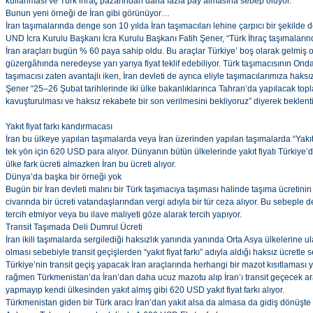
kullanması ve Türk ihraç pazarından daha fazla pay almasına sebep oluyor.
Bunun yeni örneği de İran gibi görünüyor…
İran taşımalarında denge son 10 yılda İran taşımacıları lehine çarpıcı bir şekilde de
UND İcra Kurulu Başkanı İcra Kurulu Başkanı Fatih Şener, “Türk İhraç taşımaları
İran araçları bugün % 60 paya sahip oldu. Bu araçlar Türkiye’ boş olarak gelmiş 
güzergâhında neredeyse yarı yarıya fiyat teklif edebiliyor. Türk taşımacısının Onda 
taşımacısı zaten avantajlı iken, İran devleti de ayrıca eliyle taşımacılarımıza haks
Şener “25–26 Şubat tarihlerinde iki ülke bakanlıklarınca Tahran’da yapılacak to
kavuşturulması ve haksız rekabete bir son verilmesini bekliyoruz” diyerek beklentile
Yakıt fiyat farkı kandırmacası
İran bu ülkeye yapılan taşımalarda veya İran üzerinden yapılan taşımalarda “Yak
tek yön için 620 USD para alıyor. Dünyanın bütün ülkelerinde yakıt fiyatı Türkiye
ülke fark ücreti almazken İran bu ücreti alıyor.
Dünya’da başka bir örneği yok
Bugün bir İran devleti malını bir Türk taşımacıya taşıması halinde taşıma ücretin
civarında bir ücreti vatandaşlarından vergi adıyla bir tür ceza alıyor. Bu sebeple de
tercih etmiyor veya bu ilave maliyeti göze alarak tercih yapıyor.
Transit Taşımada Deli Dumrul Ücreti
İran ikili taşımalarda sergilediği haksızlık yanında yanında Orta Asya ülkelerine
olması sebebiyle transit geçişlerden “yakıt fiyat farkı” adıyla aldığı haksız ücretle 
Türkiye’nin transit geçiş yapacak İran araçlarında herhangi bir mazot kısıtlamas
rağmen Türkmenistan’da İran’dan daha ucuz mazotu alıp İran’ı transit geçecek a
yapmayıp kendi ülkesinden yakıt almış gibi 620 USD yakıt fiyat farkı alıyor.
Türkmenistan giden bir Türk aracı İran’dan yakıt alsa da almasa da gidiş dönüşte