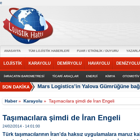
e
ANASAYFA
TÜM LOJİSTİK HABERLERİ
FUAR / ETKİNLİK / DUYURU
YAZARL
LOJİSTİK
KARAYOLU
DEMİRYOLU
HAVAYOLU
DENİZYOLU
İHRACATIN BAROMETRESİ
TİCARİ ARAÇLAR
ENERJİ
KİMYA
OTOMOTİV
Mars Logistics’in Yalova Gümrüğüne bağl
Haber
»
Karayolu
»
Taşımacılara şimdi de İran Engeli
Taşımacılara şimdi de İran Engeli
24/02/2014 - 14:01:00
Türk taşımacılarının İran'da haksız uygulamalara maruz ka