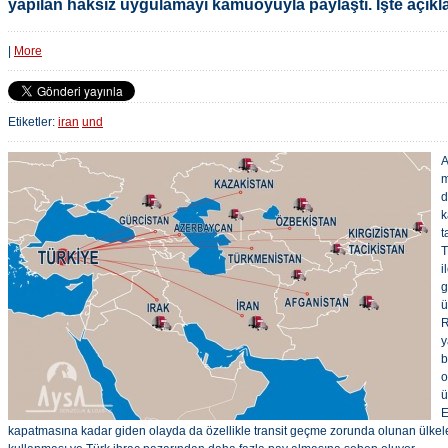
yapılan haksız uygulamayı kamuoyuyla paylaştı. İşte açık
|
More
Etiketler:
iran
und
A
m
d
k
t
T
i
g
ü
R
y
b
o
ü
E
kapatmasına kadar giden olayda da özellikle transit geçme zorunda olunan ülkel