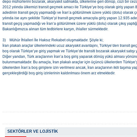
depo mühürlerini bozarak, akaryakıt satmakta, ülkelerine geri dönüp, cüzi bir cez
2012 yılında ülkemizi transit geçmek amacı ile Türkiye’ye boş olarak giriş yapan 8
adedinin transit geçiş yapmadığı ve İran’a götürülmek üzere yüklü (dolu) olarak çıkı
yılında ise aynı şekilde Türkiye’yi transit geçmek amacıyla giriş yapan 12.935 ade
transit geçiş yapmadığı ve İran’a götürülmek üzere yüklü (dolu) olarak çıkış yaptığı t
Bakanlığımızca alınan tüm tedbirlere karşın, ihlaller sürmektedir.
3) Mühür İhlalleri İle Haksız Rekabet oluşmaktadır. Şöyle ki;
İran plakalı araçlar ülkelerindeki ucuz akaryakıt avantajını, Türkiye’den transit g
boş olarak Türkiye’ye giriş yapmak ve Türkiye’de transiti bozarak akaryakıt satışı
Diğer yandan, Türk araçlarının İran’a boş giriş yaparak dönüş yükü alması yönünde
bulunmamaktadır. Bu amaçla, İran plakalı araçlar için üçüncü ülkelerden Türkiye’
ülkelerden İran’a boş girişlere izin verilmesi ancak, İran araçlarının ikili taşıma 
gerçekleştirdiği boş giriş izinlerinin kaldırılması önem arz etmektedir.
SEKTÖRLER VE LOJİSTİK