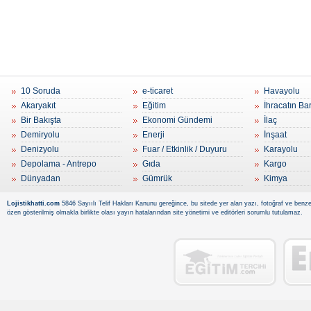
10 Soruda
e-ticaret
Havayolu
Akaryakıt
Eğitim
İhracatın Ba
Bir Bakışta
Ekonomi Gündemi
İlaç
Demiryolu
Enerji
İnşaat
Denizyolu
Fuar / Etkinlik / Duyuru
Karayolu
Depolama - Antrepo
Gıda
Kargo
Dünyadan
Gümrük
Kimya
Lojistikhatti.com
5846 Sayıılı Telif Hakları Kanunu gereğince, bu sitede yer alan yazı, fotoğraf ve benzer
özen gösterilmiş olmakla birlikte olası yayın hatalarından site yönetimi ve editörleri sorumlu tutulamaz.