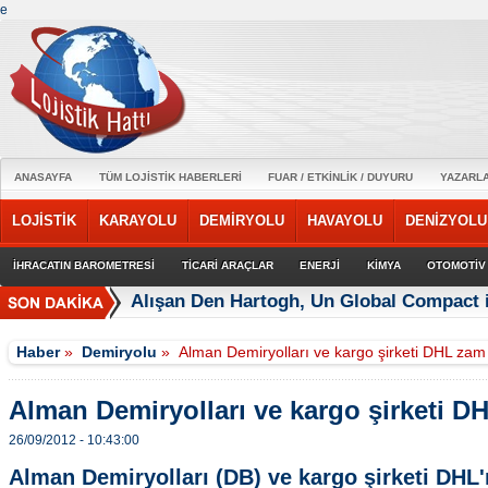
e
ANASAYFA
TÜM LOJİSTİK HABERLERİ
FUAR / ETKİNLİK / DUYURU
YAZARL
LOJİSTİK
KARAYOLU
DEMİRYOLU
HAVAYOLU
DENİZYOLU
İHRACATIN BAROMETRESİ
TİCARİ ARAÇLAR
ENERJİ
KİMYA
OTOMOTİV
Alışan Den Hartogh, Un Global Compact 
Haber
»
Demiryolu
»
Alman Demiryolları ve kargo şirketi DHL zam
Alman Demiryolları ve kargo şirketi D
26/09/2012 - 10:43:00
Alman Demiryolları (DB) ve kargo şirketi DHL'