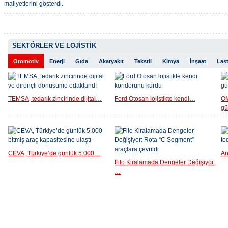
maliyetlerini gösterdi.
SEKTÖRLER VE LOJİSTİK
Otomotiv
Enerji
Gıda
Akaryakıt
Tekstil
Kimya
İnşaat
Last
TEMSA, tedarik zincirinde dijital…
Ford Otosan lojistikte kendi…
OM
g
CEVA, Türkiye’de günlük 5.000…
An
Filo Kiralamada Dengeler Değişiyor:
…