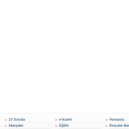
10 Soruda
e-ticaret
Havayolu
Akaryakıt
Eğitim
İhracatın Ba