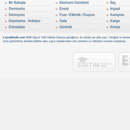
Bir Bakışta
Ekonomi Gündemi
İlaç
Demiryolu
Enerji
İnşaat
Denizyolu
Fuar / Etkinlik / Duyuru
Karayolu
Depolama - Antrepo
Gıda
Kargo
Dünyadan
Gümrük
Kimya
Lojistikhatti.com
5846 Sayıılı Telif Hakları Kanunu gereğince, bu sitede yer alan yazı, fotoğraf ve benzer
özen gösterilmiş olmakla birlikte olası yayın hatalarından site yönetimi ve editörleri sorumlu tutulamaz.