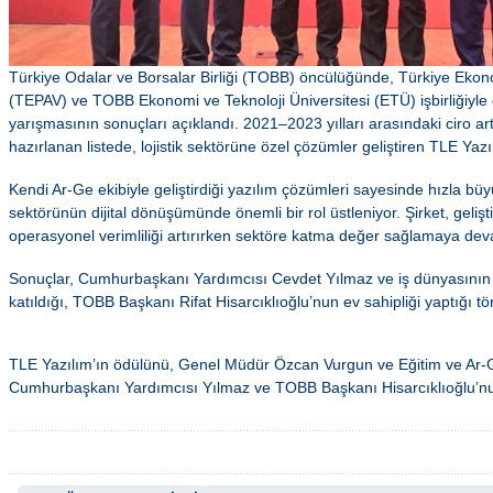
Türkiye Odalar ve Borsalar Birliği (TOBB) öncülüğünde, Türkiye Ekonom
(TEPAV) ve TOBB Ekonomi ve Teknoloji Üniversitesi (ETÜ) işbirliğiyl
yarışmasının sonuçları açıklandı. 2021–2023 yılları arasındaki ciro art
hazırlanan listede, lojistik sektörüne özel çözümler geliştiren TLE Yazı
Kendi Ar-Ge ekibiyle geliştirdiği yazılım çözümleri sayesinde hızla büy
sektörünün dijital dönüşümünde önemli bir rol üstleniyor. Şirket, geliştir
operasyonel verimliliği artırırken sektöre katma değer sağlamaya dev
Sonuçlar, Cumhurbaşkanı Yardımcısı Cevdet Yılmaz ve iş dünyasının ö
katıldığı, TOBB Başkanı Rifat Hisarcıklıoğlu’nun ev sahipliği yaptığı tö
TLE Yazılım’ın ödülünü, Genel Müdür Özcan Vurgun ve Eğitim ve Ar-
Cumhurbaşkanı Yardımcısı Yılmaz ve TOBB Başkanı Hisarcıklıoğlu’nun