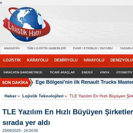
e
ANASAYFA
TÜM LOJİSTİK HABERLERİ
FUAR / ETKİNLİK / DUYURU
YAZARL
LOJİSTİK
KARAYOLU
DEMİRYOLU
HAVAYOLU
DENİZYOLU
İHRACATIN BAROMETRESİ
TİCARİ ARAÇLAR
ENERJİ
KİMYA
OTOMOTİV
Ege Bölgesi'nin ilk Renault Trucks Master
Haber
»
Lojistik Teknolojileri
»
TLE Yazılım En Hızlı Büyüyen Şirke
TLE Yazılım En Hızlı Büyüyen Şirketler
sırada yer aldı
25/09/2025 - 16:34:00