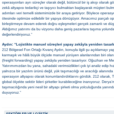
operasyonları ayrı süreçler olarak değil, bütüncül bir iş akışı olarak g
zekâ altyapısı tedarikçi ve taşıyıcı bulmaktan başlayarak müşteri bul
adımları veri temelli sistemimizde bir araya getiriyor. Böylece opera
ötesinde optimize edilebilir bir yapıya dönüşüyor. Amacımız parçalı op
birleştirmeye devam ederek doğru eşleşmeleri gerçek zamanlı ve düş
Aldığımız yatırımı da bu vizyonu daha geniş pazarlara taşıma yolunda
değerlendiriyoruz.”
Aydın: “Lojistikte manuel süreçleri yapay zekâyla yeniden tasarl
212 Bölgesel Fon Ortağı Kıvanç Aydın, konuyla ilgili şu açıklamayı yapt
karmaşık ve hâlâ büyük ölçüde manuel yürüyen alanlarından biri olan y
(freight forwarding) yapay zekâyla yeniden tasarlıyor. Oğuzhan ve Mert ç
Yatırımımızdan bu yana, sahadaki verimsizlikleri çok iyi analiz edip hı
yalnızca bir yazılım ürünü değil, yük taşımacılığı ve aracılığı alanında
operasyon altyapısı olarak konumlandırdıklarını gördük. 212 olarak, 
global ölçekte sektör lideri şirketler kurabileceğine inanıyoruz. Derya’
taşımacılığında yeni nesil bir altyapı şirketi olma yolculuğunda yanı
duyuyoruz.”
SEKTÖRLER VE LOJİSTİK