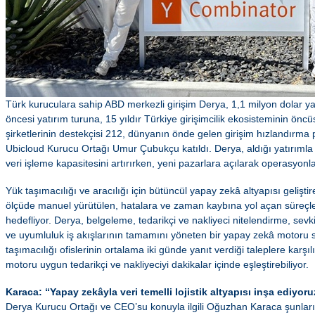
Türk kuruculara sahip ABD merkezli girişim Derya, 1,1 milyon dolar ya
öncesi yatırım turuna, 15 yıldır Türkiye girişimcilik ekosisteminin öncü
şirketlerinin destekçisi 212, dünyanın önde gelen girişim hızlandırm
Ubicloud Kurucu Ortağı Umur Çubukçu katıldı. Derya, aldığı yatırımla 
veri işleme kapasitesini artırırken, yeni pazarlara açılarak operasyonl
Yük taşımacılığı ve aracılığı için bütüncül yapay zekâ altyapısı gelişt
ölçüde manuel yürütülen, hatalara ve zaman kaybına yol açan süreçler
hedefliyor. Derya, belgeleme, tedarikçi ve nakliyeci nitelendirme, sevki
ve uyumluluk iş akışlarının tamamını yöneten bir yapay zekâ motoru 
taşımacılığı ofislerinin ortalama iki günde yanıt verdiği taleplere karş
motoru uygun tedarikçi ve nakliyeciyi dakikalar içinde eşleştirebiliyor.
Karaca: “Yapay zekâyla veri temelli lojistik altyapısı inşa ediyoru
Derya Kurucu Ortağı ve CEO’su konuyla ilgili Oğuzhan Karaca şunları s