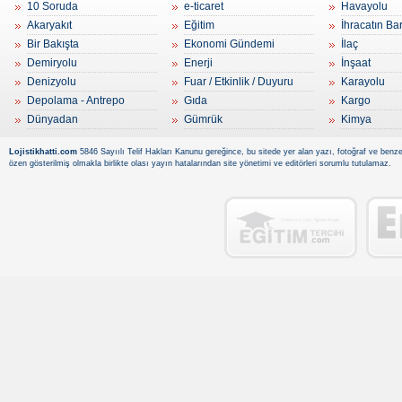
10 Soruda
e-ticaret
Havayolu
Akaryakıt
Eğitim
İhracatın Ba
Bir Bakışta
Ekonomi Gündemi
İlaç
Demiryolu
Enerji
İnşaat
Denizyolu
Fuar / Etkinlik / Duyuru
Karayolu
Depolama - Antrepo
Gıda
Kargo
Dünyadan
Gümrük
Kimya
Lojistikhatti.com
5846 Sayıılı Telif Hakları Kanunu gereğince, bu sitede yer alan yazı, fotoğraf ve benzer
özen gösterilmiş olmakla birlikte olası yayın hatalarından site yönetimi ve editörleri sorumlu tutulamaz.