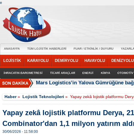
e
ANASAYFA
TÜM LOJİSTİK HABERLERİ
FUAR / ETKİNLİK / DUYURU
YAZARL
LOJİSTİK
KARAYOLU
DEMİRYOLU
HAVAYOLU
DENİZYOLU
İHRACATIN BAROMETRESİ
TİCARİ ARAÇLAR
ENERJİ
KİMYA
OTOMOTİV
Mars Logistics’in Yalova Gümrüğüne bağl
Haber
»
Lojistik Teknolojileri
»
Yapay zekâ lojistik platformu Der
Yapay zekâ lojistik platformu Derya, 2
Combinator'dan 1,1 milyon yatırım ald
30/06/2026 - 11:58:00