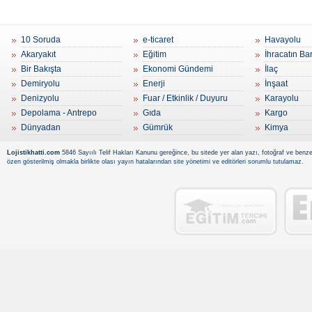
10 Soruda
e-ticaret
Havayolu
Akaryakıt
Eğitim
İhracatın Ba
Bir Bakışta
Ekonomi Gündemi
İlaç
Demiryolu
Enerji
İnşaat
Denizyolu
Fuar / Etkinlik / Duyuru
Karayolu
Depolama - Antrepo
Gıda
Kargo
Dünyadan
Gümrük
Kimya
Lojistikhatti.com
5846 Sayıılı Telif Hakları Kanunu gereğince, bu sitede yer alan yazı, fotoğraf ve benzer
özen gösterilmiş olmakla birlikte olası yayın hatalarından site yönetimi ve editörleri sorumlu tutulamaz.