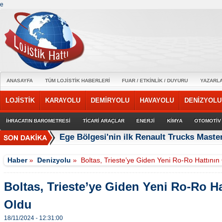
e
ANASAYFA
TÜM LOJİSTİK HABERLERİ
FUAR / ETKİNLİK / DUYURU
YAZARL
LOJİSTİK
KARAYOLU
DEMİRYOLU
HAVAYOLU
DENİZYOLU
İHRACATIN BAROMETRESİ
TİCARİ ARAÇLAR
ENERJİ
KİMYA
OTOMOTİV
Ege Bölgesi'nin ilk Renault Trucks Master
Haber
»
Denizyolu
»
Boltas, Trieste’ye Giden Yeni Ro-Ro Hattını
Boltas, Trieste’ye Giden Yeni Ro-Ro H
Oldu
18/11/2024 - 12:31:00