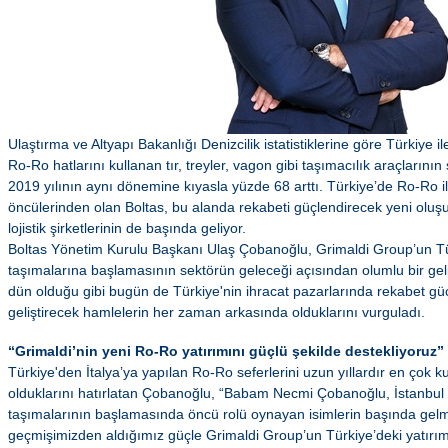
Ulaştırma ve Altyapı Bakanlığı Denizcilik istatistiklerine göre Türkiye 
Ro-Ro hatlarını kullanan tır, treyler, vagon gibi taşımacılık araçlarını
2019 yılının aynı dönemine kıyasla yüzde 68 arttı. Türkiye’de Ro-Ro ile
öncülerinden olan Boltas, bu alanda rekabeti güçlendirecek yeni oluş
lojistik şirketlerinin de başında geliyor.
Boltas Yönetim Kurulu Başkanı Ulaş Çobanoğlu, Grimaldi Group’un Tü
taşımalarına başlamasının sektörün geleceği açısından olumlu bir ge
dün olduğu gibi bugün de Türkiye'nin ihracat pazarlarında rekabet gücü
geliştirecek hamlelerin her zaman arkasında olduklarını vurguladı.
“Grimaldi’nin yeni Ro-Ro yatırımını güçlü şekilde destekliyoruz”
Türkiye'den İtalya’ya yapılan Ro-Ro seferlerini uzun yıllardır en çok ku
olduklarını hatırlatan Çobanoğlu, “Babam Necmi Çobanoğlu, İstanbul 
taşımalarının başlamasında öncü rolü oynayan isimlerin başında gelm
geçmişimizden aldığımız güçle Grimaldi Group’un Türkiye’deki yatırımı