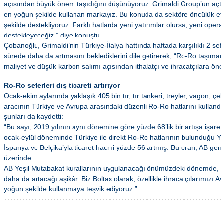
açısından büyük önem taşıdığını düşünüyoruz. Grimaldi Group’un açtığı
en yoğun şekilde kullanan markayız. Bu konuda da sektöre öncülük et
şekilde destekliyoruz. Farklı hatlarda yeni yatırımlar olursa, yeni oper
destekleyeceğiz.” diye konuştu.
Çobanoğlu, Grimaldi’nin Türkiye-İtalya hattında haftada karşılıklı 2 se
sürede daha da artmasını beklediklerini dile getirerek, “Ro-Ro taşıma
maliyet ve düşük karbon salımı açısından ithalatçı ve ihracatçılara öne
Ro-Ro seferleri dış ticareti artırıyor
Ocak-ekim aylarında yaklaşık 405 bin tır, tır tankeri, treyler, vagon, çe
aracının Türkiye ve Avrupa arasındaki düzenli Ro-Ro hatlarını kullan
şunları da kaydetti:
“Bu sayı, 2019 yılının aynı dönemine göre yüzde 68’lik bir artışa işare
ocak-eylül döneminde Türkiye ile direkt Ro-Ro hatlarının bulunduğu Y
İspanya ve Belçika’yla ticaret hacmi yüzde 56 artmış. Bu oran, AB genel
üzerinde.
AB Yeşil Mutabakat kurallarının uygulanacağı önümüzdeki dönemde, 
daha da artacağı aşikâr. Biz Boltas olarak, özellikle ihracatçılarımızı
yoğun şekilde kullanmaya teşvik ediyoruz.”