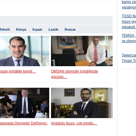
kargo op
yaratıyo
TGSD Ba
Hazır gi
rekabeti
Tekstil
Kimya
İnşaat
Lastik
İhracat
TEMSA, t
ve diren
Şekercan
Tırsan Tr
osan lojistikte kendi…
OMSAN otomotiv lojistiğinde
gücünü…
ralamada Dengeler Değişiyor:
Anadolu Isuzu, çok modlu…