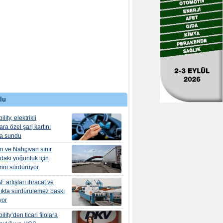
lu
ity, elektrikli
ra özel şarj kartını
ma sundu
n ve Nahçıvan sınır
ndaki yoğunluk için
erini sürdürüyor
 artışları ihracat ve
lıkta sürdürülemez baskı
yor
ity’den ticari filolara