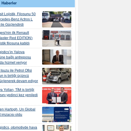
 Haberler
it Lojistik, Filosunu 50
rcedes-Benz Actros L
ile Güçlendirdi
esi'nin ilk Renault
aster Red EDITION'ı
tik filosuna katıldı
istics’in Yalova
ne bağlı antreposu
’da hizmet veriyor
suzu ile Petrol Ofisi
n iş birliği üçüncü
güçlenerek devam ediyor
 Yolları, TİM iş birliği
ını yedinci kez yeniledi
en Hartogh, Un Global
 imzacısı oldu
istics, otomotivde hava