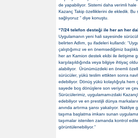
de yapabiliyor. Sistemi daha verimli ha
Kazanç Takip özelliklerini de ekledik. Bu 
sağlıyoruz ” diye konuştu.
“7/24 telefon desteği ile her an her d
Uygulamanın yeni hali sayesinde sürücül
belirten Adlım, şu ifadeleri kullandı: “U
çalıştığımız ve en önemsediğimiz başlıkla
her an Kamion destek ekibi ile iletişime 
karşılaşıldığında veya bilgiye ihtiyaç ol
alabiliyor. Ürünümüzdeki en önemli özel
sürücüler, yükü teslim ettikten sonra na
edebiliyor. Dönüş yükü kolaylığıyla hem
sayede boş dönüşlere son veriyor ve çev
Sürücülerimiz, uygulamamızdaki Kazançlı Yü
edebiliyor ve en prestijli dünya markaları
anında artırma şansı yakalıyor. Nakliye
taşıma başlatma imkanı sunan uygulamam
taşımalar istenilen zamanda kontrol edile
görüntülenebiliyor.”