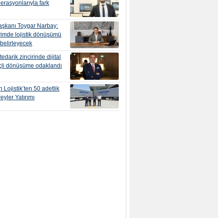
erasyonlarıyla fark
r
şkanı Toygar Narbay:
yimde lojistik dönüşümü
 belirleyecek
edarik zincirinde dijital
çli dönüşüme odaklandı
 Lojistik’ten 50 adetlik
eyler Yatırımı