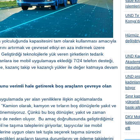
vade kol
işlemler
UND Tır
Konya’da
Hürmüz K
 yolculuğunda kapasitesini tam olarak kullanması amacıyla
değiştiri
arını artırmak ve çevresel etkiyi en aza indirmek üzere
liştirdiği teknolojilerle yük veren şirketlerin tedarik
UND Kad
anlara ise mobil uygulamaya eklediği 7/24 telefon desteği,
Akademi
, kazanç takip ve kazançlı yükler ile değer katmaya devam
mezunlar
UND proje
kadınlar
nu verimli hale getirerek boş araçların çevreye olan
kılıyor
Sınır kap
 uygulamada yer alan yeniliklere ilişkin açıklamalarda
yükseldi,
Kamion olarak, kamyon ve tırların boş dönüşlerle yakıt ve
baskı al
nemsiyoruz. Çünkü bu boş dönüşler, yakıt ve zaman
DKV Mobil
iğine de neden oluyor. Bu amaç doğrultusunda geliştirdiğimiz
kategori
e taşıma taleplerini giriyorlar, taşıyıcılar ise mobil
etti
erine uygun olanı tek tuşla seçerek taşıma sürecini
geçtikleri araçların taşıma durumlarını ve ödeme takiplerini