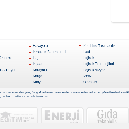
Havayolu
Kombine Taşımacılık
İhracatın Barometresi
Lastik
ündemi
İlaç
Lojistik
İnşaat
Lojistik Teknolojileri
lik / Duyuru
Karayolu
Lojistik Vizyon
Kargo
Mevzuat
Kimya
Otomotiv
, bu sitede yer alan yazı, fotoğraf ve benzeri dokümanlar, izin alınmadan ve kaynak gösterilmeden kesinlikle 
 yönetimi ve editörleri sorumlu tutulamaz.