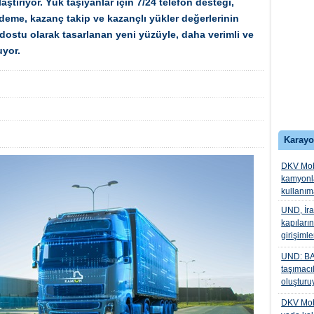
aştırıyor. Yük taşıyanlar için 7/24 telefon desteği,
eme, kazanç takip ve kazançlı yükler değerlerinin
 dostu olarak tasarlanan yeni yüzüyle, daha verimli ve
uyor.
Karayo
DKV Mobil
kamyonla
kullanı
UND, İra
kapıları
girişiml
UND: BAF
taşımacı
oluşturu
DKV Mobil