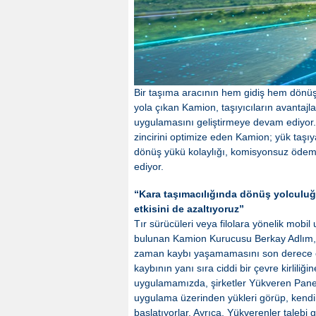
Bir taşıma aracının hem gidiş hem dönüş
yola çıkan Kamion, taşıyıcıların avantajl
uygulamasını geliştirmeye devam ediyor. Ge
zincirini optimize eden Kamion; yük taşıy
dönüş yükü kolaylığı, komisyonsuz ödeme
ediyor.
“Kara taşımacılığında dönüş yolculuğu
etkisini de azaltıyoruz”
Tır sürücüleri veya filolara yönelik mobil
bulunan Kamion Kurucusu Berkay Adlım, “
zaman kaybı yaşamamasını son derece ö
kaybının yanı sıra ciddi bir çevre kirlil
uygulamamızda, şirketler Yükveren Paneli’n
uygulama üzerinden yükleri görüp, kendil
başlatıyorlar. Ayrıca, Yükverenler talebi 