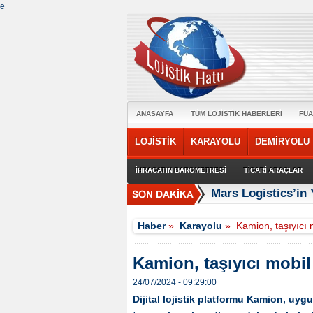
e
ANASAYFA
TÜM LOJİSTİK HABERLERİ
FUA
LOJİSTİK
KARAYOLU
DEMİRYOLU
İHRACATIN BAROMETRESİ
TİCARİ ARAÇLAR
Mars Logistics’in
Haber
»
Karayolu
»
Kamion, taşıyıcı 
Kamion, taşıyıcı mobil
24/07/2024 - 09:29:00
Dijital lojistik platformu Kamion, uyg