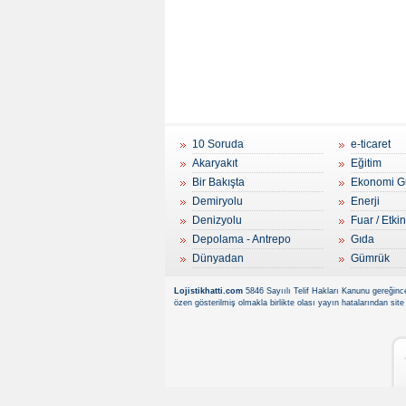
10 Soruda
e-ticaret
Akaryakıt
Eğitim
Bir Bakışta
Ekonomi G
Demiryolu
Enerji
Denizyolu
Fuar / Etkin
Depolama - Antrepo
Gıda
Dünyadan
Gümrük
Lojistikhatti.com
5846 Sayıılı Telif Hakları Kanunu gereğince
özen gösterilmiş olmakla birlikte olası yayın hatalarından site