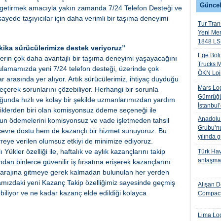
Güncel
le getirmek amacıyla yakın zamanda 7/24 Telefon Desteği ve
sayede taşıyıcılar için daha verimli bir taşıma deneyimi
Tur Trans
Yeni Me
1848 LS 
akika sürücülerimize destek veriyoruz”
Ege Bölg
erin çok daha avantajlı bir taşıma deneyimi yaşayacağını
Trucks M
ygulamamızda yeni 7/24 telefon desteği, üzerinde çok
ÖKN Lojis
r arasında yer alıyor. Artık sürücülerimiz, ihtiyaç duyduğu
Mars Log
geçerek sorunlarını çözebiliyor. Herhangi bir sorunla
Gümrüğü
duğunda hızlı ve kolay bir şekilde uzmanlarımızdan yardım
İstanbul
liklerden biri olan komisyonsuz ödeme seçeneği ile
Anadolu I
vlun ödemelerini komisyonsuz ve vade işletmeden tahsil
Grubu’nu
 çevre dostu hem de kazançlı bir hizmet sunuyoruz. Bu
yılında 
reye verilen olumsuz etkiyi de minimize ediyoruz.
kler özelliği ile, haftalık ve aylık kazançlarını takip
Türk Hava
anlaşmas
ndan binlerce güvenilir iş fırsatına erişerek kazançlarını
 garajına gitmeye gerek kalmadan bulunulan her yerden
ızdaki yeni Kazanç Takip özelliğimiz sayesinde geçmiş
Alışan D
biliyor ve ne kadar kazanç elde edildiği kolayca
Compact
Lima Log