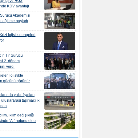
aylığı ve HGS
inde KDV avantajı
 Sürücü Akademisi
 eğitime başladı
rizi lojistik dengeleri
yor
ın Tır Sürücü
si 2. dönem
ını verdi
leri lojistikte
ın gücünü görünür
ılarında yakıt fiyatları
 uluslararası taşımacılık
tında
ity, iklim değişikliği
sinde ‘A-’ notunu elde