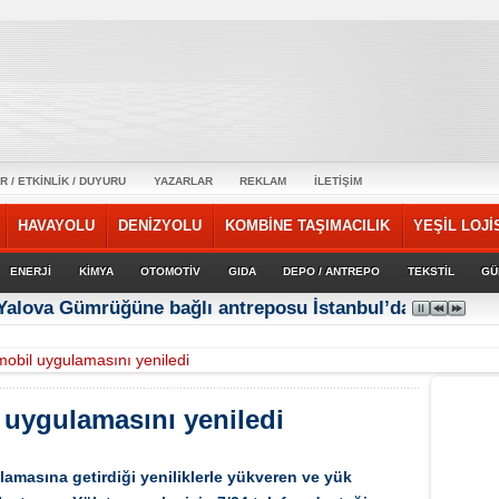
R / ETKİNLİK / DUYURU
YAZARLAR
REKLAM
İLETİŞİM
HAVAYOLU
DENİZYOLU
KOMBİNE TAŞIMACILIK
YEŞİL LOJİ
ENERJİ
KİMYA
OTOMOTİV
GIDA
DEPO / ANTREPO
TEKSTİL
GÜ
 Yalova Gümrüğüne bağlı antreposu İstanbul’da hizmet ve
mobil uygulamasını yeniledi
 uygulamasını yeniledi
ulamasına getirdiği yeniliklerle yükveren ve yük