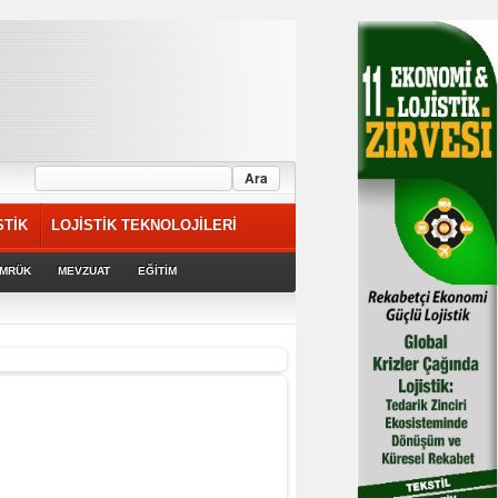
STİK
LOJİSTİK TEKNOLOJİLERİ
MRÜK
MEVZUAT
EĞİTİM
riyor