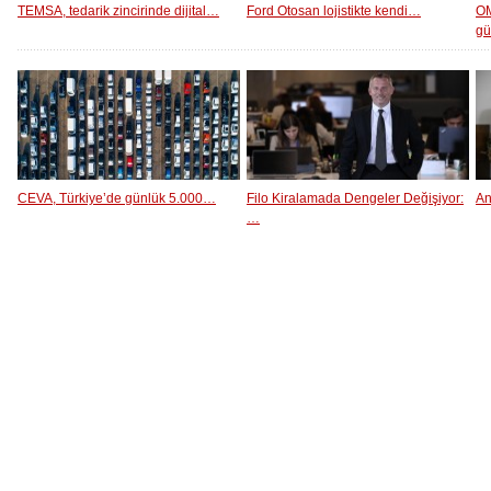
TEMSA, tedarik zincirinde dijital…
Ford Otosan lojistikte kendi…
OM
g
CEVA, Türkiye’de günlük 5.000…
Filo Kiralamada Dengeler Değişiyor:
An
…