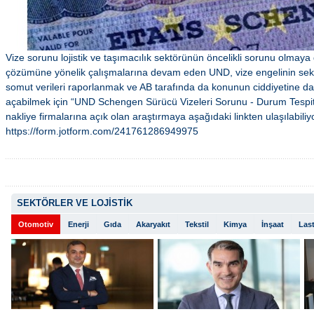
Vize sorunu lojistik ve taşımacılık sektörünün öncelikli sorunu olmay
çözümüne yönelik çalışmalarına devam eden UND, vize engelinin sektö
somut verileri raporlanmak ve AB tarafında da konunun ciddiyetine dai
açabilmek için “UND Schengen Sürücü Vizeleri Sorunu - Durum Tespit 
nakliye firmalarına açık olan araştırmaya aşağıdaki linkten ulaşılabiliy
https://form.jotform.com/241761286949975
SEKTÖRLER VE LOJİSTİK
Otomotiv
Enerji
Gıda
Akaryakıt
Tekstil
Kimya
İnşaat
Last