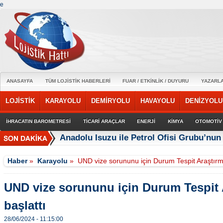
e
ANASAYFA
TÜM LOJİSTİK HABERLERİ
FUAR / ETKİNLİK / DUYURU
YAZARL
LOJİSTİK
KARAYOLU
DEMİRYOLU
HAVAYOLU
DENİZYOLU
İHRACATIN BAROMETRESİ
TİCARİ ARAÇLAR
ENERJİ
KİMYA
OTOMOTİV
Anadolu Isuzu ile Petrol Ofisi Grubu’nun 
Haber
»
Karayolu
»
UND vize sorununu için Durum Tespit Araştırma
UND vize sorununu için Durum Tespit 
başlattı
28/06/2024 - 11:15:00