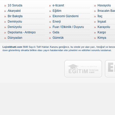
10 Soruda
e-ticaret
Havayolu
Akaryakıt
Eğitim
İhracatın Ba
Bir Bakışta
Ekonomi Gündemi
İlaç
Demiryolu
Enerji
İnşaat
Denizyolu
Fuar / Etkinlik / Duyuru
Karayolu
Depolama - Antrepo
Gıda
Kargo
Dünyadan
Gümrük
Kimya
Lojistikhatti.com
5846 Sayıılı Telif Hakları Kanunu gereğince, bu sitede yer alan yazı, fotoğraf ve benzer
özen gösterilmiş olmakla birlikte olası yayın hatalarından site yönetimi ve editörleri sorumlu tutulamaz.