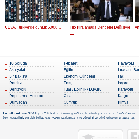
CEVA, Türkiye’de günlük 5.000…
Filo Kiralamada Dengeler Değişiyor:
An
…
10 Soruda
e-ticaret
Havayolu
Akaryakıt
Eğitim
İhracatın Ba
Bir Bakışta
Ekonomi Gündemi
İlaç
Demiryolu
Enerji
İnşaat
Denizyolu
Fuar / Etkinlik / Duyuru
Karayolu
Depolama - Antrepo
Gıda
Kargo
Dünyadan
Gümrük
Kimya
Lojistikhatti.com
5846 Sayıılı Telif Hakları Kanunu gereğince, bu sitede yer alan yazı, fotoğraf ve benzer
özen gösterilmiş olmakla birlikte olası yayın hatalarından site yönetimi ve editörleri sorumlu tutulamaz.