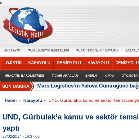
e
ANASAYFA
TÜM LOJİSTİK HABERLERİ
FUAR / ETKİNLİK / DUYURU
YAZARL
LOJİSTİK
KARAYOLU
DEMİRYOLU
HAVAYOLU
DENİZYOLU
İHRACATIN BAROMETRESİ
TİCARİ ARAÇLAR
ENERJİ
KİMYA
OTOMOTİV
Mars Logistics’in Yalova Gümrüğüne bağl
Haber
»
Karayolu
»
UND, Gürbulak’a kamu ve sektör temsilcileriyl
UND, Gürbulak’a kamu ve sektör temsil
yaptı
27/02/2024 - 14:37:00