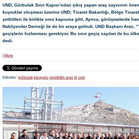
UND, Gürbulak Sınır Kapısı’ndan çıkış yapan araç sayısının öne
kuyruklar oluşması üzerine UND; Ticaret Bakanlığı, Bölge Ticaret
yetkilileri ile birlikte sınır kapısına gitti. Ayrıca, görüşmelerde İra
Nakliyeciler Derneği ile de bir araya gelindi. UND Başkanı Aras, “
geçişlerin hızlanması gerekiyor. Bu sınır geçiş sayıları ile bu ülk
dedi.
|
More
Etiketler:
gürbulak
karayolu
şerafettin aras
tır
und