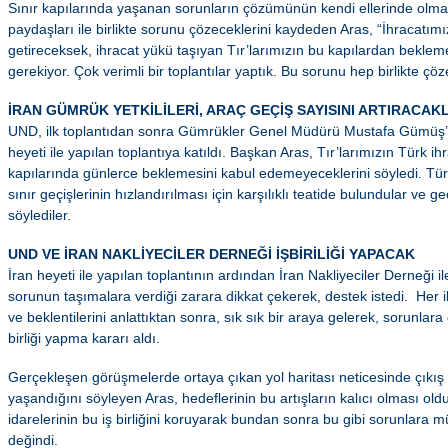
Sınır kapılarında yaşanan sorunların çözümünün kendi ellerinde olmad
paydaşları ile birlikte sorunu çözeceklerini kaydeden Aras, “İhracatım
getireceksek, ihracat yükü taşıyan Tır’larımızın bu kapılardan bekl
gerekiyor. Çok verimli bir toplantılar yaptık. Bu sorunu hep birlikte çö
İRAN GÜMRÜK YETKİLİLERİ, ARAÇ GEÇİŞ SAYISINI ARTIRACAK
UND, ilk toplantıdan sonra Gümrükler Genel Müdürü Mustafa Gümüş’ü
heyeti ile yapılan toplantıya katıldı. Başkan Aras, Tır’larımızın Türk ihra
kapılarında günlerce beklemesini kabul edemeyeceklerini söyledi. Türk
sınır geçişlerinin hızlandırılması için karşılıklı teatide bulundular ve ge
söylediler.
UND VE İRAN NAKLİYECİLER DERNEĞİ İŞBİRİLİĞİ YAPACAK
İran heyeti ile yapılan toplantının ardından İran Nakliyeciler Derneği
sorunun taşımalara verdiği zarara dikkat çekerek, destek istedi. Her iki 
ve beklentilerini anlattıktan sonra, sık sık bir araya gelerek, sorunlar
birliği yapma kararı aldı.
Gerçekleşen görüşmelerde ortaya çıkan yol haritası neticesinde çıkış
yaşandığını söyleyen Aras, hedeflerinin bu artışların kalıcı olması old
idarelerinin bu iş birliğini koruyarak bundan sonra bu gibi sorunla
değindi.