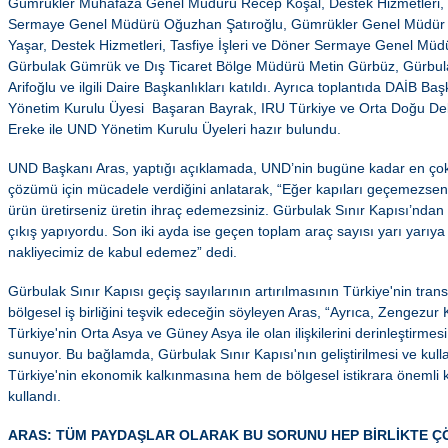
Gümrükler Muhafaza Genel Müdürü Recep Koşal, Destek Hizmetleri, Ta
Sermaye Genel Müdürü Oğuzhan Şatıroğlu, Gümrükler Genel Müdür 
Yaşar, Destek Hizmetleri, Tasfiye İşleri ve Döner Sermaye Genel Müdü
Gürbulak Gümrük ve Dış Ticaret Bölge Müdürü Metin Gürbüz, Gürb
Arifoğlu ve ilgili Daire Başkanlıkları katıldı. Ayrıca toplantıda DAİB B
Yönetim Kurulu Üyesi Başaran Bayrak, IRU Türkiye ve Orta Doğu D
Ereke ile UND Yönetim Kurulu Üyeleri hazır bulundu.
UND Başkanı Aras, yaptığı açıklamada, UND’nin bugüne kadar en çok s
çözümü için mücadele verdiğini anlatarak, “Eğer kapıları geçemezseniz
ürün üretirseniz üretin ihraç edemezsiniz. Gürbulak Sınır Kapısı’nda
çıkış yapıyordu. Son iki ayda ise geçen toplam araç sayısı yarı yarıya
nakliyecimiz de kabul edemez” dedi.
Gürbulak Sınır Kapısı geçiş sayılarının artırılmasının Türkiye'nin trans
bölgesel iş birliğini teşvik edeceğin söyleyen Aras, “Ayrıca, Zengezur
Türkiye'nin Orta Asya ve Güney Asya ile olan ilişkilerini derinleştirmes
sunuyor. Bu bağlamda, Gürbulak Sınır Kapısı'nın geliştirilmesi ve kull
Türkiye'nin ekonomik kalkınmasına hem de bölgesel istikrara önemli kat
kullandı.
ARAS: TÜM PAYDAŞLAR OLARAK BU SORUNU HEP BİRLİKTE Ç