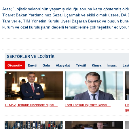
Aras; “Lojistik sektörünün yaşamış olduğu soruna karşı göstermiş olduk
Ticaret Bakan Yardımcımız Sezai Uçarmak ve ekibi olmak üzere, DA
Tanrıver’e, TİM Yönetim Kurulu Üyesi Başaran Bayrak ve bugün bura
kurum ve özel kuruluşların değerli temsilcilerine çok teşekkür ediyor
SEKTÖRLER VE LOJİSTİK
Otomotiv
Enerji
Gıda
Akaryakıt
Tekstil
Kimya
İnşaat
Last
TEMSA, tedarik zincirinde dijital…
Ford Otosan lojistikte kendi…
OM
g