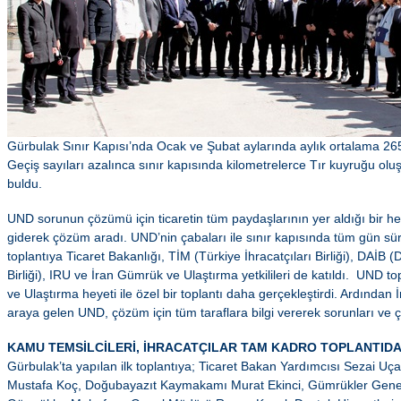
Gürbulak Sınır Kapısı’nda Ocak ve Şubat aylarında aylık ortalama 265 ç
Geçiş sayıları azalınca sınır kapısında kilometrelerce Tır kuyruğu o
buldu.
UND sorunun çözümü için ticaretin tüm paydaşlarının yer aldığı bir h
giderek çözüm aradı. UND’nin çabaları ile sınır kapısında tüm gün süren
toplantıya Ticaret Bakanlığı, TİM (Türkiye İhracatçıları Birliği), DAİB 
Birliği), IRU ve İran Gümrük ve Ulaştırma yetkilileri de katıldı. UND t
ve Ulaştırma heyeti ile özel bir toplantı daha gerçekleştirdi. Ardından İ
araya gelen UND, çözüm için tüm taraflara bilgi vererek sorunları ve çö
KAMU TEMSİLCİLERİ, İHRACATÇILAR TAM KADRO TOPLANTID
Gürbulak’ta yapılan ilk toplantıya; Ticaret Bakan Yardımcısı Sezai Uçarm
Mustafa Koç, Doğubayazıt Kaymakamı Murat Ekinci, Gümrükler Gen