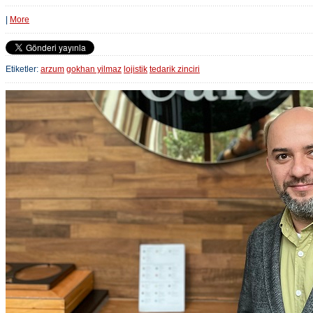
|
More
Etiketler:
arzum
gokhan yilmaz
lojistik
tedarik zinciri