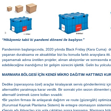
“Hikâyemiz tabii ki pandemi dönemi ile başlıyor.”
Pandeminin başlangıcında, 2020 yılında Black Friday (Kara Cuma) 
yaşanan duraksama ve aksaklıklar bizi bu konuda farklı arayışlara itti
yaşamamak adına üretilen projeler, alınan aksiyonlar ve sonrasında ekl
edebileceğine inandığımız bir gelişim sürecini işlettik. Gelin bu yolcul
MARMARA BÖLGESİ İÇİN KENDİ MİKRO DAĞITIM HATTIMIZI KU
Dedike (operasyona özel) araçlar kiralayarak servis gönderilerimiz içi
alternatifini yaratmaya karar verdik. Bir sonraki yılın sezon döneml
alternatif üretmek üzere kolları sıvadık:
•Bir yazılım firması ile anlaşarak dağıtım ve route (güzergâh) optimi
(Kurumsal Kaynak Planlama Sistemi) ile entegre otomasyon sistemini
•Servis ağı ihtiyaçları için yola çıktıktan sonra kapsama, Marmara bö