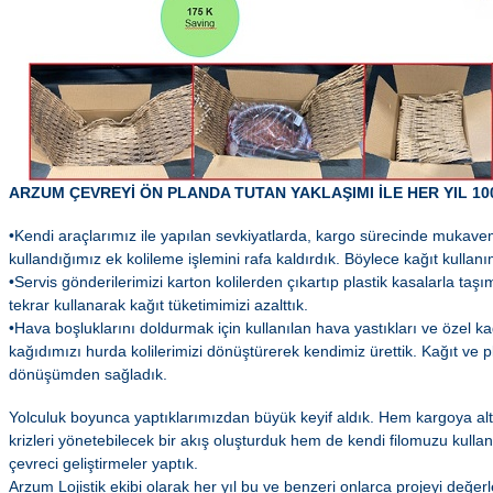
ARZUM ÇEVREYİ ÖN PLANDA TUTAN YAKLAŞIMI İLE HER YIL 1
•Kendi araçlarımız ile yapılan sevkiyatlarda, kargo sürecinde mukaveme
kullandığımız ek kolileme işlemini rafa kaldırdık. Böylece kağıt kullanı
•Servis gönderilerimizi karton kolilerden çıkartıp plastik kasalarla taş
tekrar kullanarak kağıt tüketimimizi azalttık.
•Hava boşluklarını doldurmak için kullanılan hava yastıkları ve özel k
kağıdımızı hurda kolilerimizi dönüştürerek kendimiz ürettik. Kağıt ve pl
dönüşümden sağladık.
Yolculuk boyunca yaptıklarımızdan büyük keyif aldık. Hem kargoya alte
krizleri yönetebilecek bir akış oluşturduk hem de kendi filomuzu kulla
çevreci geliştirmeler yaptık.
Arzum Lojistik ekibi olarak her yıl bu ve benzeri onlarca projeyi değerl