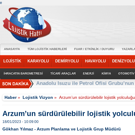
e
ANASAYFA
TÜM LOJİSTİK HABERLERİ
FUAR / ETKİNLİK / DUYURU
YAZARL
LOJİSTİK
KARAYOLU
DEMİRYOLU
HAVAYOLU
DENİZYOLU
İHRACATIN BAROMETRESİ
TİCARİ ARAÇLAR
ENERJİ
KİMYA
OTOMOTİV
Türk Hava Yolları, TİM iş birliği anlaşmas
Haber
»
Lojistik Vizyon
»
Arzum’un sürdürülebilir lojistik yolculuğ
Arzum’un sürdürülebilir lojistik yolcu
18/01/2023 - 10:09:00
Gökhan Yılmaz - Arzum Planlama ve Lojistik Grup Müdürü