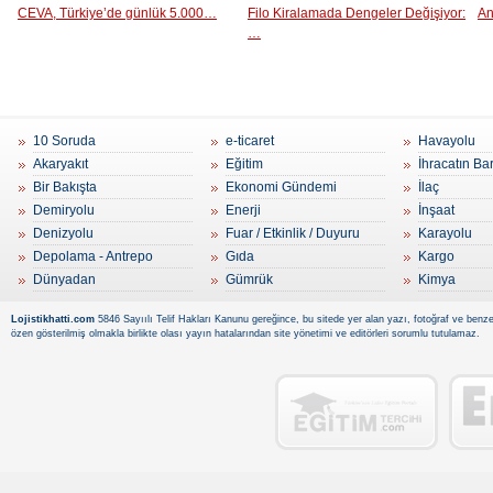
CEVA, Türkiye’de günlük 5.000…
Filo Kiralamada Dengeler Değişiyor:
An
…
10 Soruda
e-ticaret
Havayolu
Akaryakıt
Eğitim
İhracatın Ba
Bir Bakışta
Ekonomi Gündemi
İlaç
Demiryolu
Enerji
İnşaat
Denizyolu
Fuar / Etkinlik / Duyuru
Karayolu
Depolama - Antrepo
Gıda
Kargo
Dünyadan
Gümrük
Kimya
Lojistikhatti.com
5846 Sayıılı Telif Hakları Kanunu gereğince, bu sitede yer alan yazı, fotoğraf ve benzer
özen gösterilmiş olmakla birlikte olası yayın hatalarından site yönetimi ve editörleri sorumlu tutulamaz.