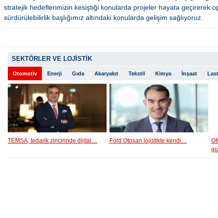
stratejik hedeflerimizin kesiştiği konularda projeler hayata geçirerek 
sürdürülebilirlik başlığımız altındaki konularda gelişim sağlıyoruz.
SEKTÖRLER VE LOJİSTİK
Otomotiv
Enerji
Gıda
Akaryakıt
Tekstil
Kimya
İnşaat
Last
TEMSA, tedarik zincirinde dijital…
Ford Otosan lojistikte kendi…
OM
g