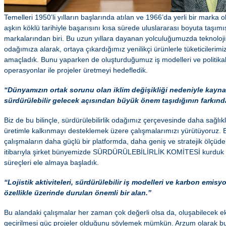
Temelleri 1950’li yılların başlarında atılan ve 1966’da yerli bir marka 
aşkın köklü tarihiyle başarısını kısa sürede uluslararası boyuta taşım
markalarından biri. Bu uzun yıllara dayanan yolculuğumuzda teknoloji
odağımıza alarak, ortaya çıkardığımız yenilikçi ürünlerle tüketicilerimi
amaçladık. Bunu yaparken de oluşturduğumuz iş modelleri ve politikal
operasyonlar ile projeler üretmeyi hedefledik.
“Dünyamızın ortak sorunu olan iklim değişikliği nedeniyle kayna
sürdürülebilir gelecek açısından büyük önem taşıdığının farkınd
Biz de bu bilinçle, sürdürülebilirlik odağımız çerçevesinde daha sağlıkl
üretimle kalkınmayı desteklemek üzere çalışmalarımızı yürütüyoruz. 
çalışmaların daha güçlü bir platformda, daha geniş ve stratejik ölçüde 
itibarıyla şirket bünyemizde SÜRDÜRÜLEBİLİRLİK KOMİTESİ kurduk ve
süreçleri ele almaya başladık.
“Lojistik aktiviteleri, sürdürülebilir iş modelleri ve karbon emi
özellikle üzerinde durulan önemli bir alan.”
Bu alandaki çalışmalar her zaman çok değerli olsa da, oluşabilecek e
geçirilmesi güç projeler olduğunu söylemek mümkün. Arzum olarak b