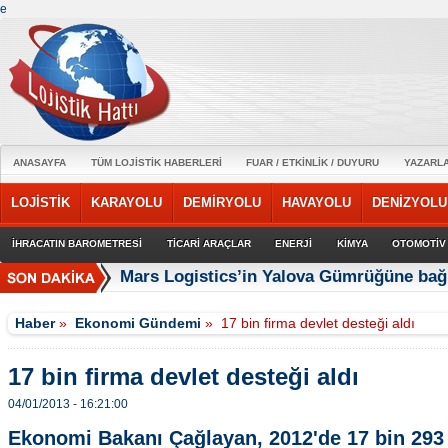
e
ANASAYFA
TÜM LOJİSTİK HABERLERİ
FUAR / ETKİNLİK / DUYURU
YAZARL
LOJİSTİK
KARAYOLU
DEMİRYOLU
HAVAYOLU
DENİZYOLU
İHRACATIN BAROMETRESİ
TİCARİ ARAÇLAR
ENERJİ
KİMYA
OTOMOTİV
Mars Logistics’in Yalova Gümrüğüne bağl
Haber
»
Ekonomi Gündemi
»
17 bin firma devlet desteği aldı
17 bin firma devlet desteği aldı
04/01/2013 - 16:21:00
Ekonomi Bakanı Çağlayan, 2012'de 17 bin 293 