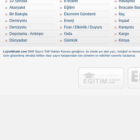
10 Soruda
e-ticaret
Havayolu
Akaryakıt
Eğitim
İhracatın Ba
Bir Bakışta
Ekonomi Gündemi
İlaç
Demiryolu
Enerji
İnşaat
Denizyolu
Fuar / Etkinlik / Duyuru
Karayolu
Depolama - Antrepo
Gıda
Kargo
Dünyadan
Gümrük
Kimya
Lojistikhatti.com
5846 Sayıılı Telif Hakları Kanunu gereğince, bu sitede yer alan yazı, fotoğraf ve benzer
özen gösterilmiş olmakla birlikte olası yayın hatalarından site yönetimi ve editörleri sorumlu tutulamaz.