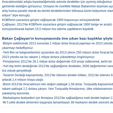
ihracatımızdaki artışla kıyasladığımızda aslında destekler için ayırmış olduğumuz b
gerisinde kaldığını görüyoruz. Dolayısı ile özellikle Maliye Bakanımın duyması aç
artış hızına paralel olarak da devlet desteklerinden bilhassa bizim bütçemize olan
ediyor'' diye konuştu.
KOBİ'lerin pazarlara girişini sağlayacak 1900 başvuruyu sonuçlandırdık
Çağlayan, 2012'de KOBİ'lerin pazarlara girişini sağlayacak 1900 belge ve anali
sonuçlandırarak toplam 15,5 milyon lira ödeme yaptıklarını kaydetti.
Bakan Çağlayan'ın konuşmasında öne çıkan bazı başlıklar şöyle
-Bilişim sektöründe 2013 sonunda 1 milyar dolar ihracat yapmayı ve 2023 yılında
çıkarmayı hedefliyoruz.
-Yerli film ve belgesellerimiz açısından da 2013 yılının 250 milyon dolar ihracat ile 
2023 yılında ise bu rakamı 1 milyar dolara yükseltmeyi öngörüyoruz.
-Firmalarımız 2012'de 26.1 milyar dolar değerinde 433 proje üstlenerek, tarihi bir 
-Yurt dışı birim desteğinde 2012'de sağladığımız destekler, 2006 değerlerinin ne
lira olarak gerçekleşti.
-Tasarım Desteği kapsamında, 2012'de ödenen destek miktarı, 2011'de ödenen 63
artarak 2,4 milyon liraya ulaştı.
-Bizim 2012'de ihracatımızın kilo değeri yaklaşık 1,58 dolar. Turquality kapsamın
rakam yaklaşık 2,2 dolara çıkıyor. Yani Turquality firmalarımız, ülke ortalamamızın ü
yakalamış durumda.
-Markalaşma faaliyetleri için firmalara 2012'de sağladığımız mali destek toplam 13
-İlk 5 yıllık destek dönemini başarıyla tamamlayan 38 markanın destek süresini de 