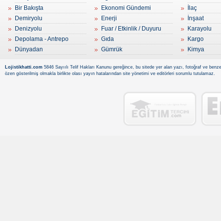
Bir Bakışta
Ekonomi Gündemi
İlaç
Demiryolu
Enerji
İnşaat
Denizyolu
Fuar / Etkinlik / Duyuru
Karayolu
Depolama - Antrepo
Gıda
Kargo
Dünyadan
Gümrük
Kimya
Lojistikhatti.com
5846 Sayıılı Telif Hakları Kanunu gereğince, bu sitede yer alan yazı, fotoğraf ve benzer
özen gösterilmiş olmakla birlikte olası yayın hatalarından site yönetimi ve editörleri sorumlu tutulamaz.