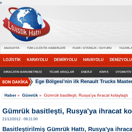
e
ANASAYFA
TÜM LOJİSTİK HABERLERİ
FUAR / ETKİNLİK / DUYURU
YAZARL
LOJİSTİK
KARAYOLU
DEMİRYOLU
HAVAYOLU
DENİZYOLU
İHRACATIN BAROMETRESİ
TİCARİ ARAÇLAR
ENERJİ
KİMYA
OTOMOTİV
Ege Bölgesi'nin ilk Renault Trucks Master
Haber
»
Gümrük
»
Gümrük basitleşti, Rusya'ya ihracat kolaylaştı
Gümrük basitleşti, Rusya'ya ihracat ko
21/12/2012 - 09:21:00
Basitleştirilmiş Gümrük Hattı, Rusya'ya ihracat