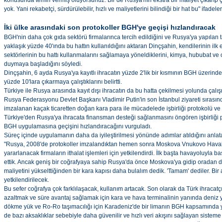
konusunda temin vermiş oluyorsunuz. Bir de Rusya'nın ekstra bir maliyet çıkarıp
yok. Yani rekabetçi, sürdürülebilir, hızlı ve maliyetlerini bilindiği bir hat bu" ifadeler
İki ülke arasındaki son protokoller BGH'ye geçişi hızlandıracak
BGH'nin daha çok gıda sektörü firmalarınca tercih edildiğini ve Rusya'ya yapılan
yaklaşık yüzde 40'ında bu hattın kullanıldığını aktaran Dinçşahin, kendilerinin ilk et
sektörlerinin bu hattı kullanmalarını sağlamaya yöneldiklerini, kimya, hububat ve o
duymaya başladığını söyledi.
Dinçşahin, 6 ayda Rusya'ya kayıtlı ihracatın yüzde 2'lik bir kısmının BGH üzerinden
yüzde 10'lara çıkarmaya çalıştıklarını belirtti.
Türkiye ile Rusya arasında kayıt dışı ihracatın da bu hatta çekilmesi yolunda ça
Rusya Federasyonu Devlet Başkanı Vladimir Putin'in son İstanbul ziyareti sırasın
imzalanan kaçak ticaretten doğan kara para ile mücadelede işbirliği protokolü v
Türkiye'den Rusya'ya ihracata finansman desteği sağlanmasını öngören işbirliği p
BGH uygulamasına geçişini hızlandıracağını vurguladı.
Süreç içinde uygulamanın daha da iyileştirilmesi yönünde adımlar atıldığını anlata
"Rusya, 2008'de protokoller imzalandıktan hemen sonra Moskova Vnukovo Havali
yararlanacak firmaların ithalat işlemleri için yetkilendirdi. İlk başta havayoluyla 
ettik. Ancak geniş bir coğrafyaya sahip Rusya'da önce Moskova'ya gidip oradan diğ
maliyetini yükselttiğinden bir kara kapısı daha bulalım dedik. 'Tamam' dediler. Bir 
yetkilendirilecek.
Bu sefer coğrafya çok farklılaşacak, kullanım artacak. Son olarak da Türk ihracatçısı
azaltmak ve süre avantaj sağlamak için kara ve hava terminalinin yanında deniz 
dökme yük ve Ro-Ro taşımacılığı için Karadeniz'de bir limanın BGH kapsamında yet
de bazı aksaklıklar sebebiyle daha güvenilir ve hızlı veri akışını sağlayan sistem