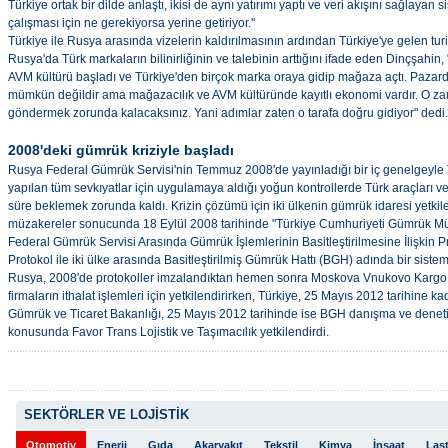
Türkiye ortak bir dilde anlaştı, ikisi de aynı yatırımı yaptı ve veri akışını sağlayan 
çalışması için ne gerekiyorsa yerine getiriyor."
Türkiye ile Rusya arasında vizelerin kaldırılmasının ardından Türkiye'ye gelen turis
Rusya'da Türk markaların bilinirliğinin ve talebinin arttığını ifade eden Dinçşahin
AVM kültürü başladı ve Türkiye'den birçok marka oraya gidip mağaza açtı. Pazarda
mümkün değildir ama mağazacılık ve AVM kültüründe kayıtlı ekonomi vardır. O zam
göndermek zorunda kalacaksınız. Yani adımlar zaten o tarafa doğru gidiyor" dedi.
2008'deki gümrük kriziyle başladı
Rusya Federal Gümrük Servisi'nin Temmuz 2008'de yayınladığı bir iç genelgeyl
yapılan tüm sevkıyatlar için uygulamaya aldığı yoğun kontrollerde Türk araçları 
süre beklemek zorunda kaldı. Krizin çözümü için iki ülkenin gümrük idaresi yetkil
müzakereler sonucunda 18 Eylül 2008 tarihinde "Türkiye Cumhuriyeti Gümrük Mü
Federal Gümrük Servisi Arasında Gümrük İşlemlerinin Basitleştirilmesine İlişkin 
Protokol ile iki ülke arasında Basitleştirilmiş Gümrük Hattı (BGH) adında bir sist
Rusya, 2008'de protokoller imzalandıktan hemen sonra Moskova Vnukovo Kargo T
firmaların ithalat işlemleri için yetkilendirirken, Türkiye, 25 Mayıs 2012 tarihine 
Gümrük ve Ticaret Bakanlığı, 25 Mayıs 2012 tarihinde ise BGH danışma ve denetim
konusunda Favor Trans Lojistik ve Taşımacılık yetkilendirdi.
SEKTÖRLER VE LOJİSTİK
Otomotiv
Enerji
Gıda
Akaryakıt
Tekstil
Kimya
İnşaat
Last