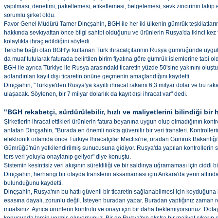
yapılması, denetimi, paketlemesi, etiketlemesi, belgelemesi, sevk zincirinin takip 
sorumlu şirket oldu.
Favor Genel Müdürü Tamer Dinçşahin, BGH ile her iki ülkenin gümrük teşkilatların
hakkında sevkıyattan önce bilgi sahibi olduğunu ve ürünlerin Rusya'da ikinci kez 
kolaylıkla ihraç edildiğini söyledi.
Tercihe bağlı olan BGH'yi kullanan Türk ihracatçılarının Rusya gümrüğünde uygul
da muaf tutularak faturada belirtilen birim fiyatına göre gümrük işlemlerine tabi 
BGH ile ayrıca Türkiye ile Rusya arasındaki ticaretin yüzde 50'sine yakınını oluştu
adlandırılan kayıt dışı ticaretin önüne geçmenin amaçlandığını kaydetti.
Dinçşahin, "Türkiye'den Rusya'ya kayıtlı ihracat rakamı 6,3 milyar dolar ve bu r
ulaşacak. Söylenen, bir 7 milyar dolarlık da kayıt dışı ihracat var" dedi.
"BGH rekabetçi, sürdürülebilir, hızlı ve maliyetlerini bilindiği bir 
Şirketlerin ihracat ettikleri ürünlerin fatura beyanına uygun olup olmadığının kont
anlatan Dinçşahin, "Burada en önemli nokta güvenilir bir veri transferi. Kontroll
elektronik ortamda önce Türkiye İhracatçılar Meclisi'ne, oradan Gümrük Bakanlığı
Gümrüğü'nün yetkilendirilmiş sunucusuna gidiyor. Rusya'da yapılan kontrollerin
ters veri yoluyla onaylanıp geliyor" diye konuştu.
Sistemin kesintisiz veri akışının sürekliliği ve bir saldırıya uğramaması için ciddi
Dinçşahin, herhangi bir olayda transferin aksamaması için Ankara'da yerin altın
bulunduğunu kaydetti.
Dinçşahin, Rusya'nın bu hattı güvenli bir ticaretin sağlanabilmesi için koyduğuna 
esasına dayalı, zorunlu değil. İsteyen buradan yapar. Buradan yaptığınız zaman 
muafsınız. Ayrıca ürünlerin kontrolü ve onayı için bir daha beklemiyorsunuz. Dola