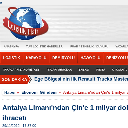
e
ANASAYFA
TÜM LOJİSTİK HABERLERİ
FUAR / ETKİNLİK / DUYURU
YAZARL
LOJİSTİK
KARAYOLU
DEMİRYOLU
HAVAYOLU
DENİZYOLU
İHRACATIN BAROMETRESİ
TİCARİ ARAÇLAR
ENERJİ
KİMYA
OTOMOTİV
Ege Bölgesi'nin ilk Renault Trucks Master
Haber
»
Ekonomi Gündemi
»
Antalya Limanı'ndan Çin'e 1 milyar d
Antalya Limanı'ndan Çin'e 1 milyar dol
ihracatı
29/11/2012 - 17:37:00