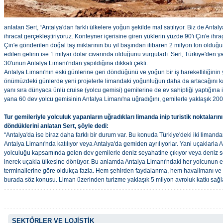
anlatan Sert, “Antalya'dan farklı ülkelere yoğun şekilde mal satılıyor. Biz de Anta
ihracat gerçekleştiriyoruz. Konteyner içerisine giren yüklerin yüzde 90'ı Çin'e ihra
Çin'e gönderilen doğal taş miktarının bu yıl başından itibaren 2 milyon ton olduğun
edilen gelirin ise 1 milyar dolar civarında olduğunu vurguladı. Sert, Türkiye'den 
30'unun Antalya Limanı'ndan yapıldığına dikkati çekti.
Antalya Limanı'nın eski günlerine geri döndüğünü ve yoğun bir iş hareketliliğinin y
önümüzdeki günlerde yeni projelerle limandaki yoğunluğun daha da artacağını kay
yanı sıra dünyaca ünlü cruise (yolcu gemisi) gemilerine de ev sahipliği yaptığına 
yana 60 dev yolcu gemisinin Antalya Limanı'na uğradığını, gemilerle yaklaşık 200
Tur gemileriyle yolculuk yapanların uğradıkları limanda inip turistik noktaların
döndüklerini anlatan Sert, şöyle dedi:
“Antalya'da ise biraz daha farklı bir durum var. Bu konuda Türkiye'deki iki limanda
Antalya Limanı'nda katılıyor veya Antalya'da gemiden ayrılıyorlar. Yani uçaklarla A
yolculuğu kapsamında gelen dev gemilerle deniz seyahatine çıkıyor veya deniz
inerek uçakla ülkesine dönüyor. Bu anlamda Antalya Limanı'ndaki her yolcunun e
terminallerine göre oldukça fazla. Hem şehirden faydalanma, hem havalimanı ve d
burada söz konusu. Liman üzerinden turizme yaklaşık 5 milyon avroluk katkı sağl
SEKTÖRLER VE LOJİSTİK