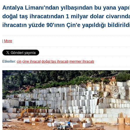
Antalya Limanı'ndan yılbaşından bu yana yapı
doğal taş ihracatından 1 milyar dolar civarında 
ihracatın yüzde 90'ının Çin'e yapıldığı bildirild
|
More
Etiketler:
çin
çine ihracat
doğal taş ihracatı
mermer ihracatı