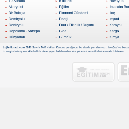
10 Soruda
e-ticaret
Havayolu
Akaryakıt
Eğitim
İhracatın Ba
Bir Bakışta
Ekonomi Gündemi
İlaç
Demiryolu
Enerji
İnşaat
Denizyolu
Fuar / Etkinlik / Duyuru
Karayolu
Depolama - Antrepo
Gıda
Kargo
Dünyadan
Gümrük
Kimya
Lojistikhatti.com
5846 Sayıılı Telif Hakları Kanunu gereğince, bu sitede yer alan yazı, fotoğraf ve benzer
özen gösterilmiş olmakla birlikte olası yayın hatalarından site yönetimi ve editörleri sorumlu tutulamaz.