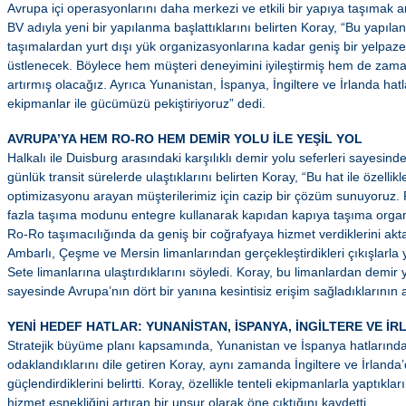
Avrupa içi operasyonlarını daha merkezi ve etkili bir yapıya taşımak
BV adıyla yeni bir yapılanma başlattıklarını belirten Koray, “Bu yapıla
taşımalardan yurt dışı yük organizasyonlarına kadar geniş bir yelpa
üstlenecek. Böylece hem müşteri deneyimini iyileştirmiş hem de zaman
artırmış olacağız. Ayrıca Yunanistan, İspanya, İngiltere ve İrlanda hatl
ekipmanlar ile gücümüzü pekiştiriyoruz” dedi.
AVRUPA’YA HEM RO-RO HEM DEMİR YOLU İLE YEŞİL YOL
Halkalı ile Duisburg arasındaki karşılıklı demir yolu seferleri sayesin
günlük transit sürelerde ulaştıklarını belirten Koray, “Bu hat ile özelli
optimizasyonu arayan müşterilerimiz için cazip bir çözüm sunuyoruz. Fa
fazla taşıma modunu entegre kullanarak kapıdan kapıya taşıma organ
Ro-Ro taşımacılığında da geniş bir coğrafyaya hizmet verdiklerini akt
Ambarlı, Çeşme ve Mersin limanlarından gerçekleştirdikleri çıkışlarla yü
Sete limanlarına ulaştırdıklarını söyledi. Koray, bu limanlardan demir
sayesinde Avrupa’nın dört bir yanına kesintisiz erişim sağladıklarının al
YENİ HEDEF HATLAR: YUNANİSTAN, İSPANYA, İNGİLTERE VE İ
Stratejik büyüme planı kapsamında, Yunanistan ve İspanya hatlarınd
odaklandıklarını dile getiren Koray, aynı zamanda İngiltere ve İrlanda
güçlendirdiklerini belirtti. Koray, özellikle tenteli ekipmanlarla yaptıkla
hizmet esnekliğini artıran bir unsur olarak öne çıktığını kaydetti.