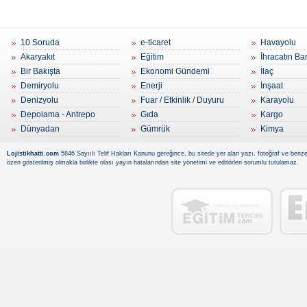
10 Soruda
e-ticaret
Havayolu
Akaryakıt
Eğitim
İhracatın Ba
Bir Bakışta
Ekonomi Gündemi
İlaç
Demiryolu
Enerji
İnşaat
Denizyolu
Fuar / Etkinlik / Duyuru
Karayolu
Depolama - Antrepo
Gıda
Kargo
Dünyadan
Gümrük
Kimya
Lojistikhatti.com
5846 Sayıılı Telif Hakları Kanunu gereğince, bu sitede yer alan yazı, fotoğraf ve benzer
özen gösterilmiş olmakla birlikte olası yayın hatalarından site yönetimi ve editörleri sorumlu tutulamaz.