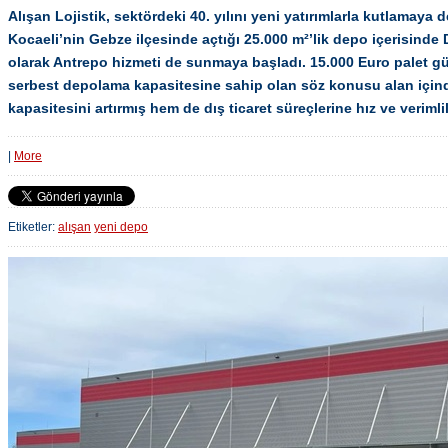
Alışan Lojistik, sektördeki 40. yılını yeni yatırımlarla kutlamaya
Kocaeli’nin Gebze ilçesinde açtığı 25.000 m²’lik depo içerisind
olarak Antrepo hizmeti de sunmaya başladı. 15.000 Euro palet g
serbest depolama kapasitesine sahip olan söz konusu alan için
kapasitesini artırmış hem de dış ticaret süreçlerine hız ve veriml
|
More
Etiketler:
alışan
yeni depo