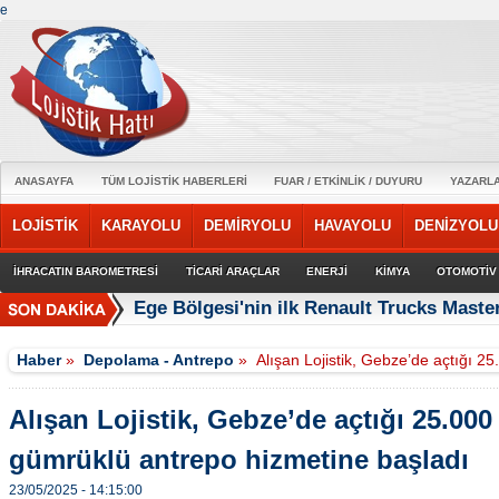
e
ANASAYFA
TÜM LOJİSTİK HABERLERİ
FUAR / ETKİNLİK / DUYURU
YAZARL
LOJİSTİK
KARAYOLU
DEMİRYOLU
HAVAYOLU
DENİZYOLU
İHRACATIN BAROMETRESİ
TİCARİ ARAÇLAR
ENERJİ
KİMYA
OTOMOTİV
Ege Bölgesi'nin ilk Renault Trucks Master
Haber
»
Depolama - Antrepo
»
Alışan Lojistik, Gebze’de açtığı 2
Alışan Lojistik, Gebze’de açtığı 25.000
gümrüklü antrepo hizmetine başladı
23/05/2025 - 14:15:00