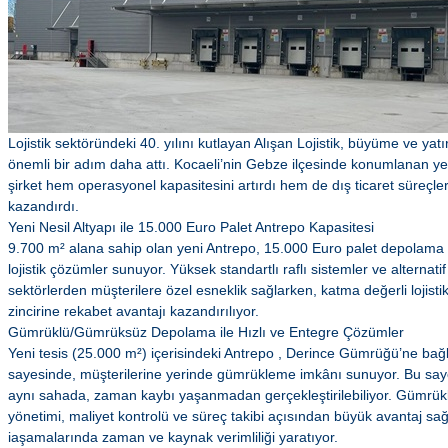
Lojistik sektöründeki 40. yılını kutlayan Alışan Lojistik, büyüme ve yatı
önemli bir adım daha attı. Kocaeli’nin Gebze ilçesinde konumlanan ye
şirket hem operasyonel kapasitesini artırdı hem de dış ticaret süreçleri
kazandırdı.
Yeni Nesil Altyapı ile 15.000 Euro Palet Antrepo Kapasitesi
9.700 m² alana sahip olan yeni Antrepo, 15.000 Euro palet depolama ka
lojistik çözümler sunuyor. Yüksek standartlı raflı sistemler ve alternat
sektörlerden müşterilere özel esneklik sağlarken, katma değerli lojisti
zincirine rekabet avantajı kazandırılıyor.
Gümrüklü/Gümrüksüz Depolama ile Hızlı ve Entegre Çözümler
Yeni tesis (25.000 m²) içerisindeki Antrepo , Derince Gümrüğü’ne bağl
sayesinde, müşterilerine yerinde gümrükleme imkânı sunuyor. Bu sayed
aynı sahada, zaman kaybı yaşanmadan gerçekleştirilebiliyor. Gümrük
yönetimi, maliyet kontrolü ve süreç takibi açısından büyük avantaj sağla
iaşamalarında zaman ve kaynak verimliliği yaratıyor.