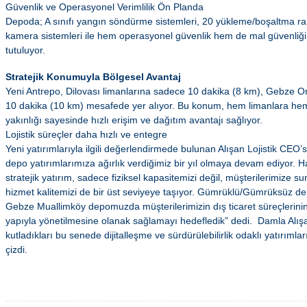
Güvenlik ve Operasyonel Verimlilik Ön Planda
Depoda; A sınıfı yangın söndürme sistemleri, 20 yükleme/boşaltma ra
kamera sistemleri ile hem operasyonel güvenlik hem de mal güvenli
tutuluyor.
Stratejik Konumuyla Bölgesel Avantaj
Yeni Antrepo, Dilovası limanlarına sadece 10 dakika (8 km), Gebze O
10 dakika (10 km) mesafede yer alıyor. Bu konum, hem limanlara hem
yakınlığı sayesinde hızlı erişim ve dağıtım avantajı sağlıyor.
Lojistik süreçler daha hızlı ve entegre
Yeni yatırımlarıyla ilgili değerlendirmede bulunan Alışan Lojistik CEO’
depo yatırımlarımıza ağırlık verdiğimiz bir yıl olmaya devam ediyor. 
stratejik yatırım, sadece fiziksel kapasitemizi değil, müşterilerimize s
hizmet kalitemizi de bir üst seviyeye taşıyor. Gümrüklü/Gümrüksüz de
Gebze Muallimköy depomuzda müşterilerimizin dış ticaret süreçlerinin
yapıyla yönetilmesine olanak sağlamayı hedefledik” dedi. Damla Alışan 
kutladıkları bu senede dijitalleşme ve sürdürülebilirlik odaklı yatırımlar
çizdi.