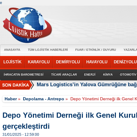
e
ANASAYFA
TÜM LOJİSTİK HABERLERİ
FUAR / ETKİNLİK / DUYURU
YAZARL
LOJİSTİK
KARAYOLU
DEMİRYOLU
HAVAYOLU
DENİZYOLU
İHRACATIN BAROMETRESİ
TİCARİ ARAÇLAR
ENERJİ
KİMYA
OTOMOTİV
Mars Logistics’in Yalova Gümrüğüne bağl
Haber
»
Depolama - Antrepo
»
Depo Yönetimi Derneği ilk Genel K
Depo Yönetimi Derneği ilk Genel Kuru
gerçekleştirdi
31/01/2025 - 12:59:00