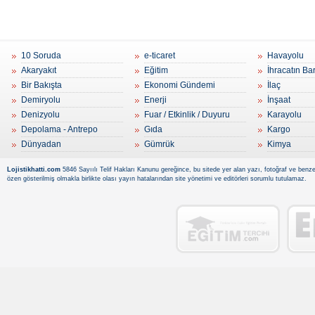
10 Soruda
e-ticaret
Havayolu
Akaryakıt
Eğitim
İhracatın Ba
Bir Bakışta
Ekonomi Gündemi
İlaç
Demiryolu
Enerji
İnşaat
Denizyolu
Fuar / Etkinlik / Duyuru
Karayolu
Depolama - Antrepo
Gıda
Kargo
Dünyadan
Gümrük
Kimya
Lojistikhatti.com
5846 Sayıılı Telif Hakları Kanunu gereğince, bu sitede yer alan yazı, fotoğraf ve benzer
özen gösterilmiş olmakla birlikte olası yayın hatalarından site yönetimi ve editörleri sorumlu tutulamaz.