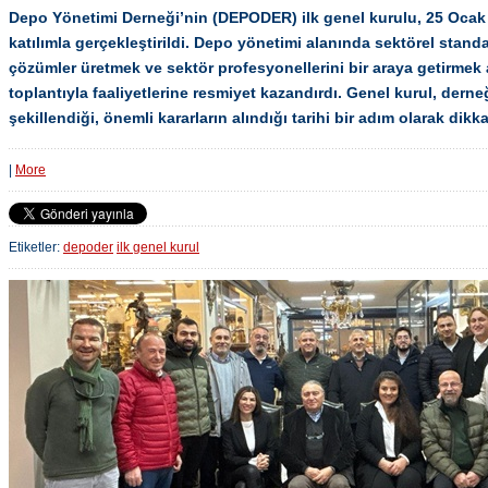
Depo Yönetimi Derneği’nin (DEPODER) ilk genel kurulu, 25 Ocak 
katılımla gerçekleştirildi. Depo yönetimi alanında sektörel standa
çözümler üretmek ve sektör profesyonellerini bir araya getirmek
toplantıyla faaliyetlerine resmiyet kazandırdı. Genel kurul, der
şekillendiği, önemli kararların alındığı tarihi bir adım olarak dikka
|
More
Etiketler:
depoder
ilk genel kurul