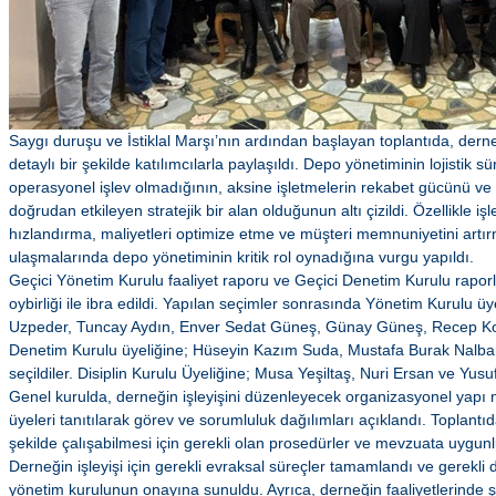
Saygı duruşu ve İstiklal Marşı’nın ardından başlayan toplantıda, dern
detaylı bir şekilde katılımcılarla paylaşıldı. Depo yönetiminin lojistik s
operasyonel işlev olmadığının, aksine işletmelerin rekabet gücünü ve 
doğrudan etkileyen stratejik bir alan olduğunun altı çizildi. Özellikle i
hızlandırma, maliyetleri optimize etme ve müşteri memnuniyetini artır
ulaşmalarında depo yönetiminin kritik rol oynadığına vurgu yapıldı.
Geçici Yönetim Kurulu faaliyet raporu ve Geçici Denetim Kurulu rapor
oybirliği ile ibra edildi. Yapılan seçimler sonrasında Yönetim Kurulu ü
Uzpeder, Tuncay Aydın, Enver Sedat Güneş, Günay Güneş, Recep Koca
Denetim Kurulu üyeliğine; Hüseyin Kazım Suda, Mustafa Burak Nalba
seçildiler. Disiplin Kurulu Üyeliğine; Musa Yeşiltaş, Nuri Ersan ve Yusu
Genel kurulda, derneğin işleyişini düzenleyecek organizasyonel yapı ne
üyeleri tanıtılarak görev ve sorumluluk dağılımları açıklandı. Toplantı
şekilde çalışabilmesi için gerekli olan prosedürler ve mevzuata uygunl
Derneğin işleyişi için gerekli evraksal süreçler tamamlandı ve gerekl
yönetim kurulunun onayına sunuldu. Ayrıca, derneğin faaliyetlerinde şef