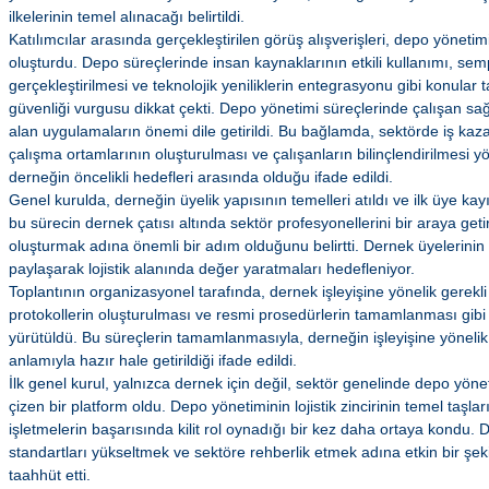
ilkelerinin temel alınacağı belirtildi.
Katılımcılar arasında gerçekleştirilen görüş alışverişleri, depo yöneti
oluşturdu. Depo süreçlerinde insan kaynaklarının etkili kullanımı, s
gerçekleştirilmesi ve teknolojik yeniliklerin entegrasyonu gibi konular tar
güvenliği vurgusu dikkat çekti. Depo yönetimi süreçlerinde çalışan sağ
alan uygulamaların önemi dile getirildi. Bu bağlamda, sektörde iş kaz
çalışma ortamlarının oluşturulması ve çalışanların bilinçlendirilmesi 
derneğin öncelikli hedefleri arasında olduğu ifade edildi.
Genel kurulda, derneğin üyelik yapısının temelleri atıldı ve ilk üye kayı
bu sürecin dernek çatısı altında sektör profesyonellerini bir araya getir
oluşturmak adına önemli bir adım olduğunu belirtti. Dernek üyelerinin 
paylaşarak lojistik alanında değer yaratmaları hedefleniyor.
Toplantının organizasyonel tarafında, dernek işleyişine yönelik gerekli
protokollerin oluşturulması ve resmi prosedürlerin tamamlanması gibi 
yürütüldü. Bu süreçlerin tamamlanmasıyla, derneğin işleyişine yönelik 
anlamıyla hazır hale getirildiği ifade edildi.
İlk genel kurul, yalnızca dernek için değil, sektör genelinde depo yöne
çizen bir platform oldu. Depo yönetiminin lojistik zincirinin temel taşla
işletmelerin başarısında kilit rol oynadığı bir kez daha ortaya kondu
standartları yükseltmek ve sektöre rehberlik etmek adına etkin bir şek
taahhüt etti.