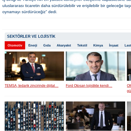
uluslararası ticaretin daha sürdürülebilir ve erişilebilir bir geleceğe t
oynamayı sürdürüceğiz” dedi.
SEKTÖRLER VE LOJİSTİK
Otomotiv
Enerji
Gıda
Akaryakıt
Tekstil
Kimya
İnşaat
Last
TEMSA, tedarik zincirinde dijital…
Ford Otosan lojistikte kendi…
OM
g