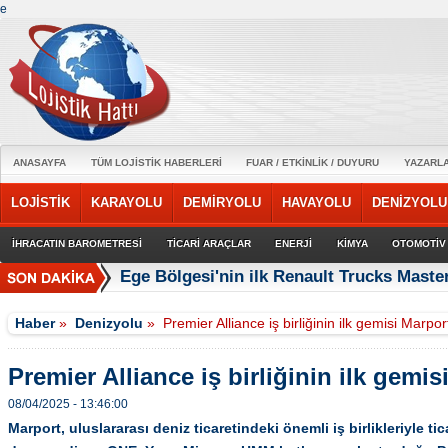
e
ANASAYFA
TÜM LOJİSTİK HABERLERİ
FUAR / ETKİNLİK / DUYURU
YAZARL
LOJİSTİK
KARAYOLU
DEMİRYOLU
HAVAYOLU
DENİZYOLU
İHRACATIN BAROMETRESİ
TİCARİ ARAÇLAR
ENERJİ
KİMYA
OTOMOTİV
Ege Bölgesi'nin ilk Renault Trucks Master
Haber
»
Denizyolu
»
Premier Alliance iş birliğinin ilk gemisi Marpor
Premier Alliance iş birliğinin ilk gemis
08/04/2025 - 13:46:00
Marport, uluslararası deniz ticaretindeki önemli iş birlikleriyle 