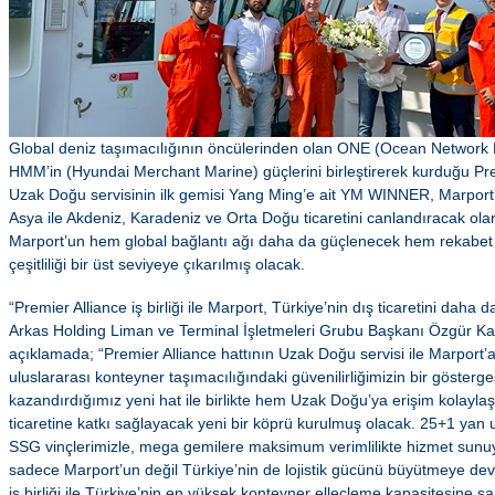
Global deniz taşımacılığının öncülerinden olan ONE (Ocean Network
HMM’in (Hyundai Merchant Marine) güçlerini birleştirerek kurduğu Premi
Uzak Doğu servisinin ilk gemisi Yang Ming’e ait YM WINNER, Marport’a i
Asya ile Akdeniz, Karadeniz ve Orta Doğu ticaretini canlandıracak olan b
Marport’un hem global bağlantı ağı daha da güçlenecek hem rekabet
çeşitliliği bir üst seviyeye çıkarılmış olacak.
“Premier Alliance iş birliği ile Marport, Türkiye’nin dış ticaretini daha 
Arkas Holding Liman ve Terminal İşletmeleri Grubu Başkanı Özgür Kalel
açıklamada; “Premier Alliance hattının Uzak Doğu servisi ile Marport’a
uluslararası konteyner taşımacılığındaki güvenilirliğimizin bir gösterg
kazandırdığımız yeni hat ile birlikte hem Uzak Doğu’ya erişim kolayl
ticaretine katkı sağlayacak yeni bir köprü kurulmuş olacak. 25+1 yan 
SSG vinçlerimizle, mega gemilere maksimum verimlilikte hizmet sunuyo
sadece Marport’un değil Türkiye’nin de lojistik gücünü büyütmeye de
iş birliği ile Türkiye’nin en yüksek konteyner elleçleme kapasitesine sa