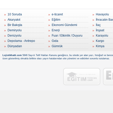
10 Soruda
e-ticaret
Havayolu
Akaryakıt
Eğitim
İhracatın Ba
Bir Bakışta
Ekonomi Gündemi
İlaç
Demiryolu
Enerji
İnşaat
Denizyolu
Fuar / Etkinlik / Duyuru
Karayolu
Depolama - Antrepo
Gıda
Kargo
Dünyadan
Gümrük
Kimya
Lojistikhatti.com
5846 Sayıılı Telif Hakları Kanunu gereğince, bu sitede yer alan yazı, fotoğraf ve benzer
özen gösterilmiş olmakla birlikte olası yayın hatalarından site yönetimi ve editörleri sorumlu tutulamaz.