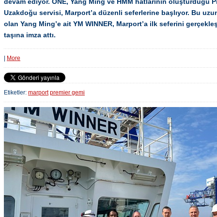
devam ediyor. ONE, Yang Ming ve HMM hatlarının oluşturduğu Prem
Uzakdoğu servisi, Marport’a düzenli seferlerine başlıyor. Bu uzun s
olan Yang Ming’e ait YM WINNER, Marport’a ilk seferini gerçekleş
taşına imza attı.
|
More
Etiketler:
marport
premier gemi