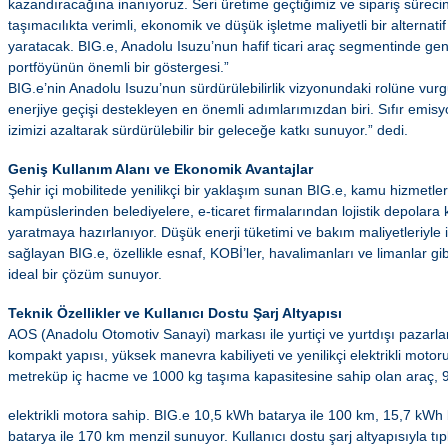
kazandıracağına inanıyoruz. Seri üretime geçtiğimiz ve sipariş sürecini
taşımacılıkta verimli, ekonomik ve düşük işletme maliyetli bir alternat
yaratacak. BIG.e, Anadolu Isuzu’nun hafif ticari araç segmentinde ge
portföyünün önemli bir göstergesi.”
BIG.e’nin Anadolu Isuzu’nun sürdürülebilirlik vizyonundaki rolüne vurg
enerjiye geçişi destekleyen en önemli adımlarımızdan biri. Sıfır emis
izimizi azaltarak sürdürülebilir bir geleceğe katkı sunuyor.” dedi.
Geniş Kullanım Alanı ve Ekonomik Avantajlar
Şehir içi mobilitede yenilikçi bir yaklaşım sunan BIG.e, kamu hizmetler
kampüslerinden belediyelere, e-ticaret firmalarından lojistik depolara
yaratmaya hazırlanıyor. Düşük enerji tüketimi ve bakım maliyetleriyle
sağlayan BIG.e, özellikle esnaf, KOBİ’ler, havalimanları ve limanlar gibi 
ideal bir çözüm sunuyor.
Teknik Özellikler ve Kullanıcı Dostu Şarj Altyapısı
AOS (Anadolu Otomotiv Sanayi) markası ile yurtiçi ve yurtdışı pazarla
kompakt yapısı, yüksek manevra kabiliyeti ve yenilikçi elektrikli motoru
metreküp iç hacme ve 1000 kg taşıma kapasitesine sahip olan araç,
elektrikli motora sahip. BIG.e 10,5 kWh batarya ile 100 km, 15,7 kWh
batarya ile 170 km menzil sunuyor. Kullanıcı dostu şarj altyapısıyla tıp