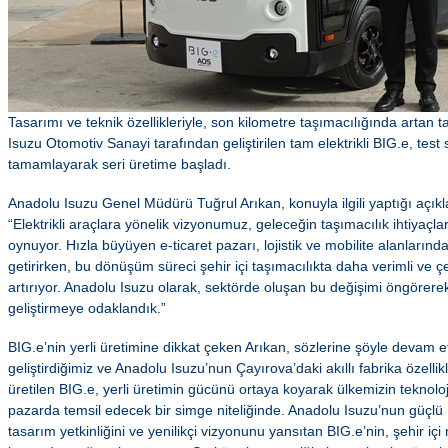
Tasarımı ve teknik özellikleriyle, son kilometre taşımacılığında artan t
Isuzu Otomotiv Sanayi tarafından geliştirilen tam elektrikli BIG.e, test 
tamamlayarak seri üretime başladı.
Anadolu Isuzu Genel Müdürü Tuğrul Arıkan, konuyla ilgili yaptığı açık
“Elektrikli araçlara yönelik vizyonumuz, geleceğin taşımacılık ihtiyaçları
oynuyor. Hızla büyüyen e-ticaret pazarı, lojistik ve mobilite alanların
getirirken, bu dönüşüm süreci şehir içi taşımacılıkta daha verimli ve çev
artırıyor. Anadolu Isuzu olarak, sektörde oluşan bu değişimi öngörerek
geliştirmeye odaklandık.”
BIG.e’nin yerli üretimine dikkat çeken Arıkan, sözlerine şöyle devam 
geliştirdiğimiz ve Anadolu Isuzu’nun Çayırova’daki akıllı fabrika özellik
üretilen BIG.e, yerli üretimin gücünü ortaya koyarak ülkemizin teknoloji
pazarda temsil edecek bir simge niteliğinde. Anadolu Isuzu’nun güçlü 
tasarım yetkinliğini ve yenilikçi vizyonunu yansıtan BIG.e’nin, şehir içi