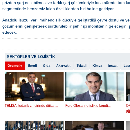
prizden şarj edilebilmesi ve farklı şarj çözümleriyle kısa sürede tam k
segmentinde benzersiz kılan özelliklerden biri haline getiriyor.
Anadolu Isuzu, yerli mühendislik gücüyle geliştirdiği çevre dostu ve yenil
çözümlerini genişleterek sürdürülebilir şehir içi mobilitenin geleceğin
edecek.
SEKTÖRLER VE LOJİSTİK
Otomotiv
Enerji
Gıda
Akaryakıt
Tekstil
Kimya
İnşaat
Last
TEMSA, tedarik zincirinde dijital…
Ford Otosan lojistikte kendi…
OM
g