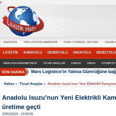
e
ANASAYFA
TÜM LOJİSTİK HABERLERİ
FUAR / ETKİNLİK / DUYURU
YAZARL
LOJİSTİK
KARAYOLU
DEMİRYOLU
HAVAYOLU
DENİZYOLU
İHRACATIN BAROMETRESİ
TİCARİ ARAÇLAR
ENERJİ
KİMYA
OTOMOTİV
Mars Logistics’in Yalova Gümrüğüne bağl
Haber
»
Ticari Araçlar
»
Anadolu Isuzu’nun Yeni Elektrikli Kamyonu
Anadolu Isuzu’nun Yeni Elektrikli Kam
üretime geçti
20/02/2025 - 10:06:00