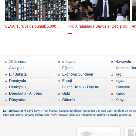
CEVA, Türkiye’de günlük 5.000…
Filo Kiralamada Dengeler Değişiyor:
An
…
10 Soruda
e-ticaret
Havayolu
Akaryakıt
Eğitim
İhracatın Ba
Bir Bakışta
Ekonomi Gündemi
İlaç
Demiryolu
Enerji
İnşaat
Denizyolu
Fuar / Etkinlik / Duyuru
Karayolu
Depolama - Antrepo
Gıda
Kargo
Dünyadan
Gümrük
Kimya
Lojistikhatti.com
5846 Sayıılı Telif Hakları Kanunu gereğince, bu sitede yer alan yazı, fotoğraf ve benzer
özen gösterilmiş olmakla birlikte olası yayın hatalarından site yönetimi ve editörleri sorumlu tutulamaz.