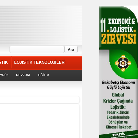
STİK
LOJİSTİK TEKNOLOJİLERİ
MRÜK
MEVZUAT
EĞİTİM
riyor