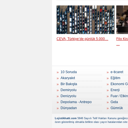
CEVA, Türkiye’de günlük 5.000…
Filo Ki
…
10 Soruda
e-ticaret
Akaryakıt
Eğitim
Bir Bakışta
Ekonomi G
Demiryolu
Enerji
Denizyolu
Fuar / Etkin
Depolama - Antrepo
Gıda
Dünyadan
Gümrük
Lojistikhatti.com
5846 Sayıılı Telif Hakları Kanunu gereğince
özen gösterilmiş olmakla birlikte olası yayın hatalarından site