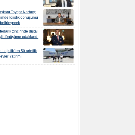
r
şkanı Toygar Narbay:
yimde lojistik dönüşümü
 belirleyecek
edarik zincirinde dijital
çli dönüşüme odaklandı
 Lojistik’ten 50 adetlik
eyler Yatırımı