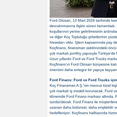
Ford Otosan, 13 Mart 2026 tarihinde k
devralınmasına ilişkin süreci tamamladı.
koşullarının yerine getirilmesinin ardınd
ve diğer Koç Topluluğu şirketlerinin yüzd
hissedarı oldu. İşlem kapsamında pay dev
Koçfinans, finansman sektöründeki öncü k
çok markalı portföy yapısıyla Türkiye’de 
Uzun yıllardır Ford ve Ford Trucks mark
Koçfinans’ın Ford Otosan bünyesine katıl
önerisini daha entegre bir yapıya taşıyan
Ford Finans: Ford ve Ford Trucks içi
Koç Finansman A.Ş.’nin mevcut tüzel kişil
çok markalı iş modeli korunacak. Ford ve
dönemde Ford Finans markası altında, F
sürdürülecek. Ford Finans ile müşteriler
uzanan daha bütünsel, daha erişilebilir
hedefleniyor. Koçfinans halihazırda hizme