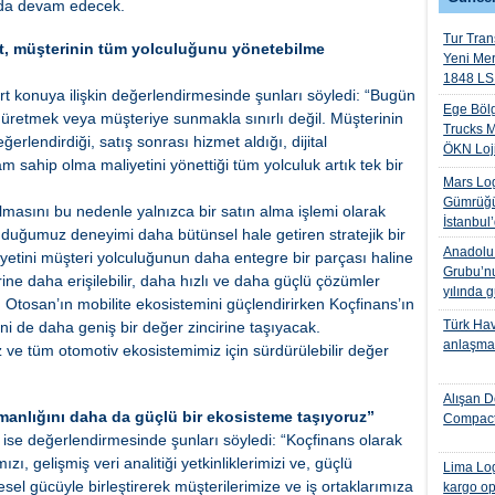
ında devam edecek.
Tur Trans
, müşterinin tüm yolculuğunu yönetebilme
Yeni Me
1848 LS 
konuya ilişkin değerlendirmesinde şunları söyledi: “Bugün
Ege Bölg
üretmek veya müşteriye sunmakla sınırlı değil. Müşterinin
Trucks M
erlendirdiği, satış sonrası hizmet aldığı, dijital
ÖKN Lojis
 sahip olma maliyetini yönettiği tüm yolculuk artık tek bir
Mars Log
Gümrüğü
masını bu nedenle yalnızca bir satın alma işlemi olarak
İstanbul
unduğumuz deneyimi daha bütünsel hale getiren stratejik bir
Anadolu I
etini müşteri yolculuğunun daha entegre bir parçası haline
Grubu’nu
ine daha erişilebilir, daha hızlı ve daha güçlü çözümler
yılında 
 Otosan’ın mobilite ekosistemini güçlendirirken Koçfinans’ın
Türk Hava
i de daha geniş bir değer zincirine taşıyacak.
anlaşmas
ız ve tüm otomotiv ekosistemimiz için sürdürülebilir değer
Alışan D
manlığını daha da güçlü bir ekosisteme taşıyoruz”
Compact
ise değerlendirmesinde şunları söyledi: “Koçfinans olarak
, gelişmiş veri analitiği yetkinliklerimizi ve, güçlü
Lima Log
sel gücüyle birleştirerek müşterilerimize ve iş ortaklarımıza
kargo op