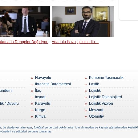
ralamada Dengeler Değişiyor:
Anadolu Isuzu, çok modlu…
Havayolu
Kombine Taşımacılık
İhracatın Barometresi
Lastik
ündemi
İlaç
Lojistik
İnşaat
Lojistik Teknolojileri
lik / Duyuru
Karayolu
Lojistik Vizyon
Kargo
Mevzuat
Kimya
Otomotiv
, bu sitede yer alan yazı, fotoğraf ve benzeri dokümanlar, izin alınmadan ve kaynak gösterilmeden kesinlikle 
 yönetimi ve editörleri sorumlu tutulamaz.