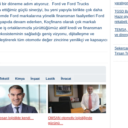
yaratıyo
 bir döneme adım atıyoruz. Ford ve Ford Trucks
ettiğimiz güçlü sinerjiyi, bu yeni yapıyla birlikte çok daha
TGSD Ba
önemde Ford markalarına yönelik finansman faaliyetleri Ford
Hazır gi
 yapıda devam ederken, Koçfinans olarak çok markalı
rekabeti
 iş ortaklarımızla yürüttüğümüz aktif kredi ve finansman
TEMSA, t
ekosisteminin sağladığı geniş vizyonu, dijitalleşme ve
ve diren
eştirerek tüm otomotiv değer zincirine yenilikçi ve kapsayıcı
Şekercan
Tırsan Tr
Tekstil
Kimya
İnşaat
Lastik
İhracat
osan lojistikte kendi…
OMSAN otomotiv lojistiğinde
gücünü…