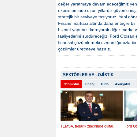
değer yaratmaya devam edeceğimiz yeni
ekosisteminde uzun yıllardır güvenle inşa 
stratejik bir seviyeye taşıyoruz. Yeni d
Finans markası altında daha entegre bir
hizmet yapımızı koruyarak diğer marka ve
faaliyetlerini sürdüreceğiz. Ford Otosan 
finansal çözümlerdeki uzmanlığımızla birl
çözümler üretmeye hazırız.
SEKTÖRLER VE LOJİSTİK
Otomotiv
Enerji
Gıda
Akaryakıt
TEMSA, tedarik zincirinde dijital…
Ford Ot