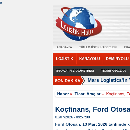
e
ANASAYFA
TÜM LOJİSTİK HABERLERİ
FUA
LOJİSTİK
KARAYOLU
DEMİRYOLU
İHRACATIN BAROMETRESİ
TİCARİ ARAÇLAR
Mars Logistics’in
Haber
»
Ticari Araçlar
»
Koçfinans, F
Koçfinans, Ford Otosa
01/07/2026 - 09:57:00
Ford Otosan, 13 Mart 2026 tarihinde