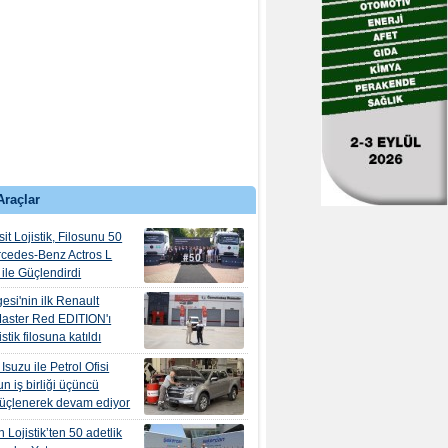
Araçlar
it Lojistik, Filosunu 50
rcedes-Benz Actros L
ile Güçlendirdi
esi'nin ilk Renault
aster Red EDITION'ı
tik filosuna katıldı
suzu ile Petrol Ofisi
n iş birliği üçüncü
güçlenerek devam ediyor
 Lojistik’ten 50 adetlik