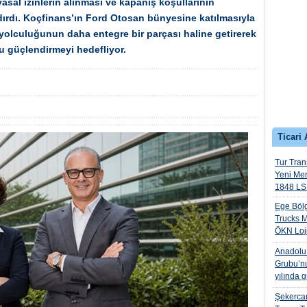
yasal izinlerin alınması ve kapanış koşullarının
rdı. Koçfinans’ın Ford Otosan bünyesine katılmasıyla
i yolculuğunun daha entegre bir parçası haline getirerek
 güçlendirmeyi hedefliyor.
Ticari 
Tur Trans
Yeni Me
1848 LS 
Ege Bölg
Trucks M
ÖKN Lojis
Anadolu I
Grubu’nu
yılında 
Şekercan