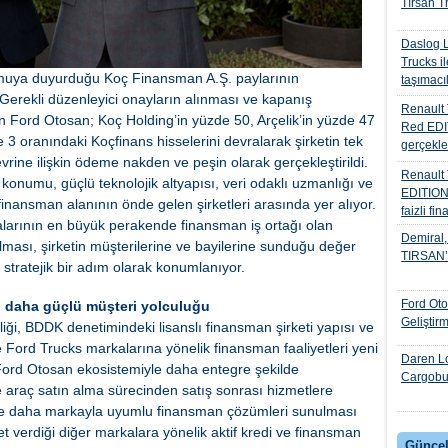
Tırsan Tr
Daslog L
Trucks il
amuya duyurduğu Koç Finansman A.Ş. paylarının
taşımacıl
 Gerekli düzenleyici onayların alınması ve kapanış
Renault 
an Ford Otosan; Koç Holding’in yüzde 50, Arçelik’in yüzde 47
Red EDIT
e 3 oranındaki Koçfinans hisselerini devralarak şirketin tek
gerçekle
rine ilişkin ödeme nakden ve peşin olarak gerçekleştirildi.
Renault
onumu, güçlü teknolojik altyapısı, veri odaklı uzmanlığı ve
EDITION
finansman alanının önde gelen şirketleri arasında yer alıyor.
faizli fi
alarının en büyük perakende finansman iş ortağı olan
Demiral, 
ması, şirketin müşterilerine ve bayilerine sunduğu değer
TIRSAN’I 
 stratejik bir adım olarak konumlanıyor.
Ford Ot
n daha güçlü müşteri yolculuğu
Geliştir
iği, BDDK denetimindeki lisanslı finansman şirketi yapısı ve
 Ford Trucks markalarına yönelik finansman faaliyetleri yeni
Daren Lo
ord Otosan ekosistemiyle daha entegre şekilde
Cargobul
e araç satın alma sürecinden satış sonrası hizmetlere
 ve daha markayla uyumlu finansman çözümleri sunulması
t verdiği diğer markalara yönelik aktif kredi ve finansman
Güncel