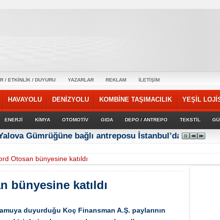
R / ETKİNLİK / DUYURU
YAZARLAR
REKLAM
İLETİŞİM
HAVAYOLU
DENİZYOLU
KOMBİNE TAŞIMACILIK
YEŞİL LOJİ
ENERJİ
KİMYA
OTOMOTİV
GIDA
DEPO / ANTREPO
TEKSTİL
GÜ
 Yalova Gümrüğüne bağlı antreposu İstanbul’da hizmet ve
ord Otosan bünyesine katıldı
n bünyesine katıldı
 kamuya duyurduğu Koç Finansman A.Ş. paylarının