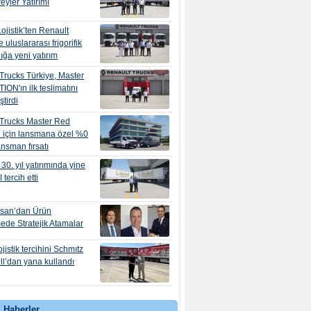
eyler Yatırımı
ojistik’ten Renault
e uluslararası frigorifik
ığa yeni yatırım
Trucks Türkiye, Master
ION'ın ilk teslimatını
ştirdi
 Trucks Master Red
 için lansmana özel %0
nansman fırsatı
30. yıl yatırımında yine
tercih etti
osan’dan Ürün
mede Stratejik Atamalar
jistik tercihini Schmıtz
l’dan yana kullandı
 Haberler