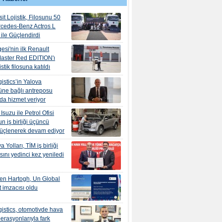
it Lojistik, Filosunu 50
rcedes-Benz Actros L
ile Güçlendirdi
esi'nin ilk Renault
aster Red EDITION'ı
tik filosuna katıldı
istics’in Yalova
ne bağlı antreposu
’da hizmet veriyor
suzu ile Petrol Ofisi
n iş birliği üçüncü
güçlenerek devam ediyor
 Yolları, TİM iş birliği
ını yedinci kez yeniledi
en Hartogh, Un Global
 imzacısı oldu
istics, otomotivde hava
erasyonlarıyla fark