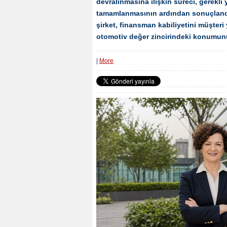
devralınmasına ilişkin süreci, gerekli 
tamamlanmasının ardından sonuçlandı
şirket, finansman kabiliyetini müşter
otomotiv değer zincirindeki konumunu
|
More