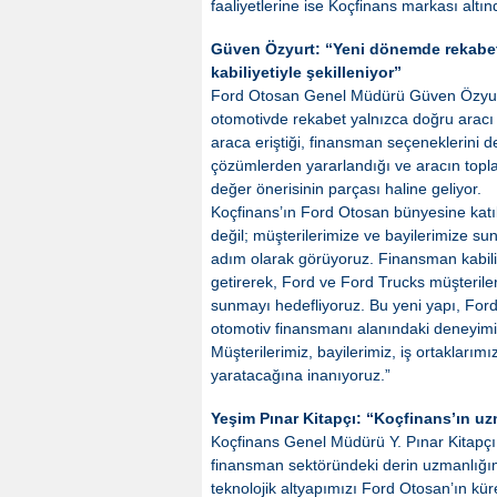
faaliyetlerine ise Koçfinans markası alt
Güven Özyurt: “Yeni dönemde rekabet
kabiliyetiyle şekilleniyor”
Ford Otosan Genel Müdürü Güven Özyurt 
otomotivde rekabet yalnızca doğru aracı 
araca eriştiği, finansman seçeneklerini değ
çözümlerden yararlandığı ve aracın toplam
değer önerisinin parçası haline geliyor.
Koçfinans’ın Ford Otosan bünyesine katıl
değil; müşterilerimize ve bayilerimize s
adım olarak görüyoruz. Finansman kabiliy
getirerek, Ford ve Ford Trucks müşteriler
sunmayı hedefliyoruz. Bu yeni yapı, Ford
otomotiv finansmanı alanındaki deneyimin
Müşterilerimiz, bayilerimiz, iş ortaklarım
yaratacağına inanıyoruz.”
Yeşim Pınar Kitapçı: “Koçfinans’ın uz
Koçfinans Genel Müdürü Y. Pınar Kitapçı 
finansman sektöründeki derin uzmanlığımızı
teknolojik altyapımızı Ford Otosan’ın küre