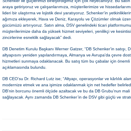
Schenker ile güçlerimizi birleştirdiğimiz için çok heyecanlıyız. Bu satın a
araya getiriyoruz ve çalışanlarımıza, müşterilerimize ve hissedarlar
lideri bir ulaştırma ve lojistik devi yaratıyoruz. Schenker'in yetkinlikle
ağımıza ekleyerek, Hava ve Deniz, Karayolu ve Çözümler olmak üze
gücümüzü artırıyoruz. Satın alma, DSV genelindeki ticari platformumuz
müşterilerimize daha da yüksek hizmet seviyeleri, yenilikçi ve kesintis
zincirlerine esneklik sağlayacak” dedi.
DB Denetim Kurulu Başkanı Werner Gatzer, “DB Schenker'in satışı, D
altyapısını yeniden yapılandırmaya, Almanya ve Avrupa'da çevre dostu
hizmetleri sunmaya odaklanacak. Bu satış tüm bu çabalar için önemli b
açıklamasında bulundu.
DB CEO’su Dr. Richard Lutz ise; “Altyapı, operasyonlar ve kârlılık alan
modernize etmek ve ana işimize odaklanmak için net hedefler belirledik
DB’nin borcunu önemli ölçüde azaltacak ve bu da DB Grubu’nun mali is
sağlayacak. Aynı zamanda DB Schenker’in de DSV gibi güçlü ve stratej