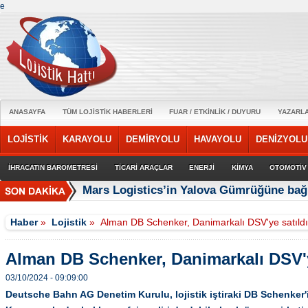
e
ANASAYFA
TÜM LOJİSTİK HABERLERİ
FUAR / ETKİNLİK / DUYURU
YAZARL
LOJİSTİK
KARAYOLU
DEMİRYOLU
HAVAYOLU
DENİZYOLU
İHRACATIN BAROMETRESİ
TİCARİ ARAÇLAR
ENERJİ
KİMYA
OTOMOTİV
Mars Logistics’in Yalova Gümrüğüne bağl
Haber
»
Lojistik
»
Alman DB Schenker, Danimarkalı DSV'ye satıld
Alman DB Schenker, Danimarkalı DSV'y
03/10/2024 - 09:09:00
Deutsche Bahn AG Denetim Kurulu, lojistik iştiraki DB Schenker'i