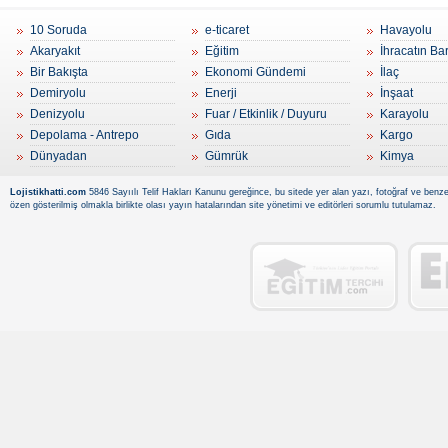
10 Soruda
e-ticaret
Havayolu
Akaryakıt
Eğitim
İhracatın Ba
Bir Bakışta
Ekonomi Gündemi
İlaç
Demiryolu
Enerji
İnşaat
Denizyolu
Fuar / Etkinlik / Duyuru
Karayolu
Depolama - Antrepo
Gıda
Kargo
Dünyadan
Gümrük
Kimya
Lojistikhatti.com
5846 Sayıılı Telif Hakları Kanunu gereğince, bu sitede yer alan yazı, fotoğraf ve benzer
özen gösterilmiş olmakla birlikte olası yayın hatalarından site yönetimi ve editörleri sorumlu tutulamaz.