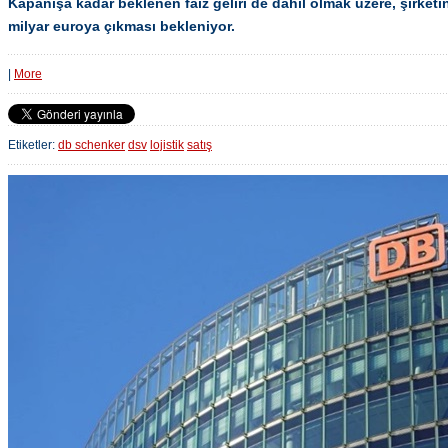
Kapanışa kadar beklenen faiz geliri de dahil olmak üzere, şirketi
milyar euroya çıkması bekleniyor.
|
More
Etiketler:
db schenker
dsv
lojistik
satış