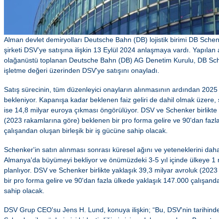
Alman devlet demiryolları Deutsche Bahn (DB) lojistik birimi DB Schen
şirketi DSV’ye satışına ilişkin 13 Eylül 2024 anlaşmaya vardı. Yapıla
olağanüstü toplanan Deutsche Bahn (DB) AG Denetim Kurulu, DB Sche
işletme değeri üzerinden DSV'ye satışını onayladı.
Satış sürecinin, tüm düzenleyici onayların alınmasının ardından 2025
bekleniyor. Kapanışa kadar beklenen faiz geliri de dahil olmak üzere, 
ise 14,8 milyar euroya çıkması öngörülüyor. DSV ve Schenker birlikte 
(2023 rakamlarına göre) beklenen bir pro forma gelire ve 90'dan fazl
çalışandan oluşan birleşik bir iş gücüne sahip olacak.
Schenker'in satın alınması sonrası küresel ağını ve yeteneklerini da
Almanya'da büyümeyi bekliyor ve önümüzdeki 3-5 yıl içinde ülkeye 1 
planlıyor. DSV ve Schenker birlikte yaklaşık 39,3 milyar avroluk (202
bir pro forma gelire ve 90'dan fazla ülkede yaklaşık 147.000 çalışanda
sahip olacak.
DSV Grup CEO'su Jens H. Lund, konuya ilişkin; “Bu, DSV'nin tarihinde