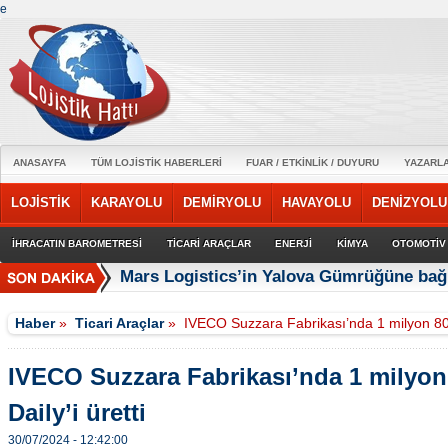
e
ANASAYFA
TÜM LOJİSTİK HABERLERİ
FUAR / ETKİNLİK / DUYURU
YAZARL
LOJİSTİK
KARAYOLU
DEMİRYOLU
HAVAYOLU
DENİZYOLU
İHRACATIN BAROMETRESİ
TİCARİ ARAÇLAR
ENERJİ
KİMYA
OTOMOTİV
Mars Logistics’in Yalova Gümrüğüne bağl
Haber
»
Ticari Araçlar
»
IVECO Suzzara Fabrikası’nda 1 milyon 800 b
IVECO Suzzara Fabrikası’nda 1 milyon
Daily’i üretti
30/07/2024 - 12:42:00