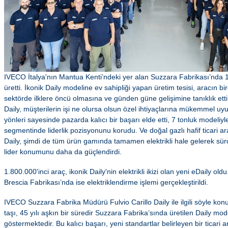
IVECO İtalya'nın Mantua Kenti’ndeki yer alan Suzzara Fabrikası’nda 1.
üretti. İkonik Daily modeline ev sahipliği yapan üretim tesisi, aracın bir
sektörde ilklere öncü olmasına ve günden güne gelişimine tanıklık etti
Daily, müşterilerin işi ne olursa olsun özel ihtiyaçlarına mükemmel uyu
yönleri sayesinde pazarda kalıcı bir başarı elde etti, 7 tonluk modeliy
segmentinde liderlik pozisyonunu korudu. Ve doğal gazlı hafif ticari a
Daily, şimdi de tüm ürün gamında tamamen elektrikli hale gelerek sür
lider konumunu daha da güçlendirdi.
1.800.000'inci araç, ikonik Daily'nin elektrikli ikizi olan yeni eDaily ol
Brescia Fabrikası’nda ise elektriklendirme işlemi gerçekleştirildi.
IVECO Suzzara Fabrika Müdürü Fulvio Carillo Daily ile ilgili söyle konu
taşı, 45 yılı aşkın bir süredir Suzzara Fabrika’sında üretilen Daily mod
göstermektedir. Bu kalıcı başarı, yeni standartlar belirleyen bir ticari