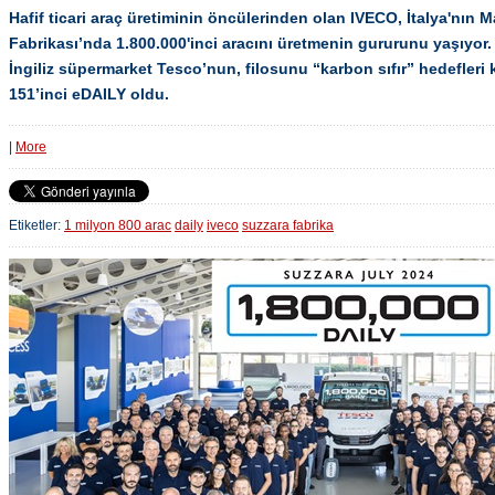
Hafif ticari araç üretiminin öncülerinden olan IVECO, İtalya'nın 
Fabrikası’nda 1.800.000'inci aracını üretmenin gururunu yaşıyor. 
İngiliz süpermarket Tesco’nun, filosunu “karbon sıfır” hedefleri 
151’inci eDAILY oldu.
|
More
Etiketler:
1 milyon 800 arac
daily
iveco
suzzara fabrika