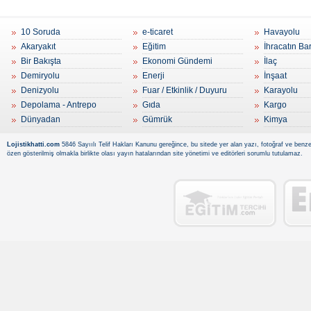
10 Soruda
e-ticaret
Havayolu
Akaryakıt
Eğitim
İhracatın Ba
Bir Bakışta
Ekonomi Gündemi
İlaç
Demiryolu
Enerji
İnşaat
Denizyolu
Fuar / Etkinlik / Duyuru
Karayolu
Depolama - Antrepo
Gıda
Kargo
Dünyadan
Gümrük
Kimya
Lojistikhatti.com
5846 Sayıılı Telif Hakları Kanunu gereğince, bu sitede yer alan yazı, fotoğraf ve benzer
özen gösterilmiş olmakla birlikte olası yayın hatalarından site yönetimi ve editörleri sorumlu tutulamaz.