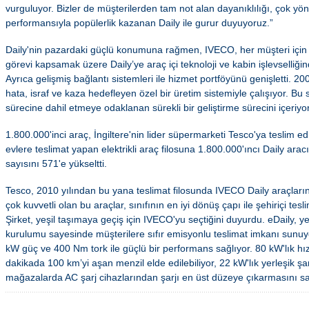
vurguluyor. Bizler de müşterilerden tam not alan dayanıklılığı, çok yö
performansıyla popülerlik kazanan Daily ile gurur duyuyoruz.”
Daily'nin pazardaki güçlü konumuna rağmen, IVECO, her müşteri için i
görevi kapsamak üzere Daily’ye araç içi teknoloji ve kabin işlevselliğin
Ayrıca gelişmiş bağlantı sistemleri ile hizmet portföyünü genişletti. 200
hata, israf ve kaza hedefleyen özel bir üretim sistemiyle çalışıyor. Bu 
sürecine dahil etmeye odaklanan sürekli bir geliştirme sürecini içeriyor
1.800.000'inci araç, İngiltere'nin lider süpermarketi Tesco'ya teslim edi
evlere teslimat yapan elektrikli araç filosuna 1.800.000'ıncı Daily arac
sayısını 571'e yükseltti.
Tesco, 2010 yılından bu yana teslimat filosunda IVECO Daily araçları
çok kuvvetli olan bu araçlar, sınıfının en iyi dönüş çapı ile şehiriçi tes
Şirket, yeşil taşımaya geçiş için IVECO'yu seçtiğini duyurdu. eDaily, y
kurulumu sayesinde müşterilere sıfır emisyonlu teslimat imkanı sunuyo
kW güç ve 400 Nm tork ile güçlü bir performans sağlıyor. 80 kW'lık hızl
dakikada 100 km’yi aşan menzil elde edilebiliyor, 22 kW'lık yerleşik şa
mağazalarda AC şarj cihazlarından şarjı en üst düzeye çıkarmasını sa