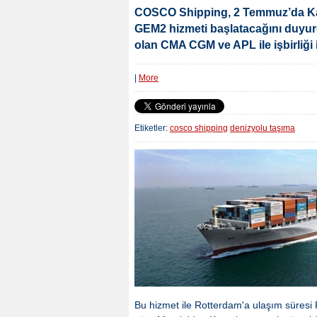
COSCO Shipping, 2 Temmuz’da Ka
GEM2 hizmeti başlatacağını duyurd
olan CMA CGM ve APL ile işbirliği 
|
More
Etiketler:
cosco shipping
denizyolu taşıma
Bu hizmet ile Rotterdam'a ulaşım süres