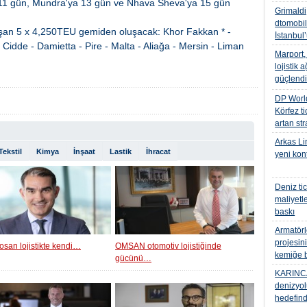
i 11 gün, Mundra'ya 13 gün ve Nhava Sheva'ya 15 gün
Grimaldi
dtomobil
lışan 5 x 4,250TEU gemiden oluşacak: Khor Fakkan * -
İstanbul’
Cidde - Damietta - Pire - Malta - Aliağa - Mersin - Liman
Marport
lojistik
güçlendi
DP World
Körfez ti
artan str
Arkas Li
Tekstil
Kimya
İnşaat
Lastik
İhracat
yeni kon
Deniz ti
maliyetl
baskı
Armatörl
projesin
osan lojistikte kendi…
OMSAN otomotiv lojistiğinde
kemiğe b
gücünü…
KARINCA
denizyo
hedefin