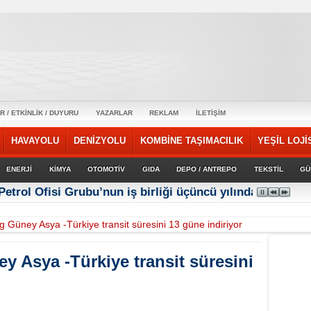
R / ETKİNLİK / DUYURU
YAZARLAR
REKLAM
İLETİŞİM
HAVAYOLU
DENİZYOLU
KOMBİNE TAŞIMACILIK
YEŞİL LOJİ
ENERJİ
KİMYA
OTOMOTİV
GIDA
DEPO / ANTREPO
TEKSTİL
GÜ
Petrol Ofisi Grubu’nun iş birliği üçüncü yılında güçlene
Güney Asya -Türkiye transit süresini 13 güne indiriyor
Asya -Türkiye transit süresini