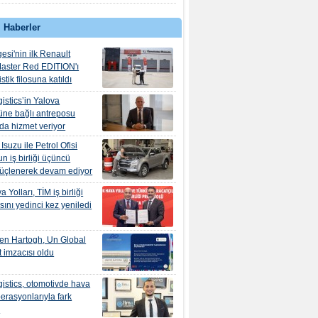
 Haberler
esi'nin ilk Renault
aster Red EDITION'ı
tik filosuna katıldı
istics’in Yalova
ne bağlı antreposu
’da hizmet veriyor
suzu ile Petrol Ofisi
n iş birliği üçüncü
güçlenerek devam ediyor
 Yolları, TİM iş birliği
ını yedinci kez yeniledi
en Hartogh, Un Global
 imzacısı oldu
istics, otomotivde hava
erasyonlarıyla fark
r