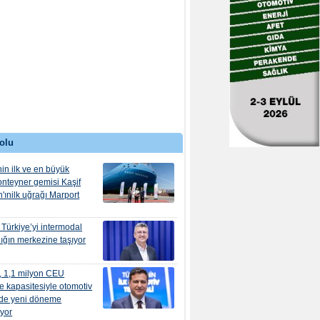
olu
nin ilk ve en büyük
onteyner gemisi Kaşif
'ınilk uğrağı Marport
, Türkiye’yi intermodal
lığın merkezine taşıyor
, 1,1 milyon CEU
e kapasitesiyle otomotiv
inde yeni döneme
ıyor