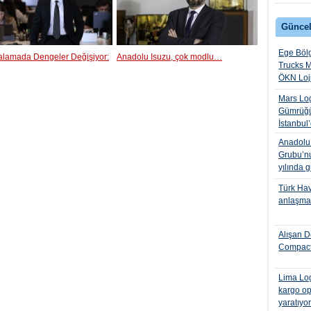
Güncel
Ege Bölg
ralamada Dengeler Değişiyor:
Anadolu Isuzu, çok modlu…
Trucks M
ÖKN Lojis
Mars Log
Gümrüğü
İstanbul
Anadolu I
Grubu’nu
yılında 
Türk Hava
anlaşmas
Alışan D
Compact
Lima Log
kargo op
yaratıyo