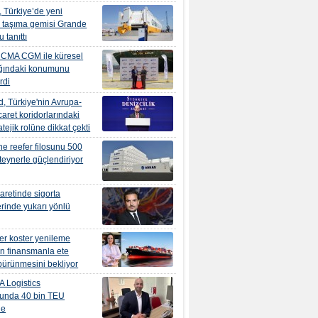
, Türkiye’de yeni
 taşıma gemisi Grande
u tanıttı
, CMA CGM ile küresel
 ağındaki konumunu
rdi
, Türkiye'nin Avrupa-
caret koridorlarındaki
atejik rolüne dikkat çekti
ne reefer filosunu 500
teynerle güçlendiriyor
caretinde sigorta
erinde yukarı yönlü
er koster yenileme
in finansmanla ete
ürünmesini bekliyor
 Logistics
lunda 40 bin TEU
de