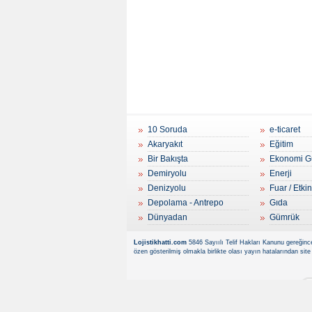
10 Soruda
e-ticaret
Akaryakıt
Eğitim
Bir Bakışta
Ekonomi G
Demiryolu
Enerji
Denizyolu
Fuar / Etkin
Depolama - Antrepo
Gıda
Dünyadan
Gümrük
Lojistikhatti.com
5846 Sayıılı Telif Hakları Kanunu gereğince
özen gösterilmiş olmakla birlikte olası yayın hatalarından site