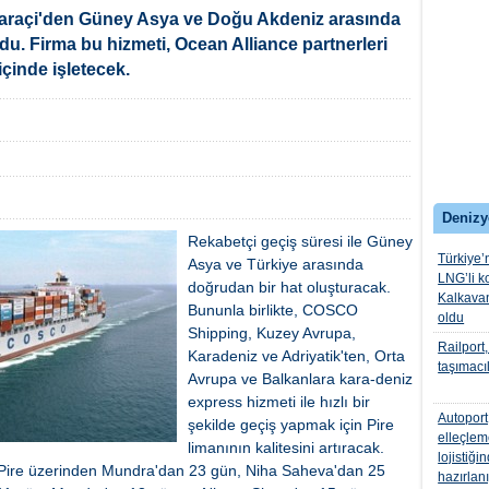
raçi'den Güney Asya ve Doğu Akdeniz arasında
u. Firma bu hizmeti, Ocean Alliance partnerleri
içinde işletecek.
Denizy
Rekabetçi geçiş süresi ile Güney
Türkiye’
Asya ve Türkiye arasında
LNG’li k
doğrudan bir hat oluşturacak.
Kalkavan
Bununla birlikte, COSCO
oldu
Shipping, Kuzey Avrupa,
Railport
Karadeniz ve Adriyatik'ten, Orta
taşımacı
Avrupa ve Balkanlara kara-deniz
express hizmeti ile hızlı bir
Autoport
şekilde geçiş yapmak için Pire
elleçlem
limanının kalitesini artıracak.
lojistiğ
i Pire üzerinden Mundra'dan 23 gün, Niha Saheva'dan 25
hazırlan