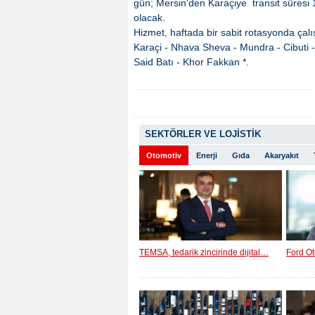
gün; Mersin'den Karaçiye transit süres
olacak.
Hizmet, haftada bir sabit rotasyonda ça
Karaçi - Nhava Sheva - Mundra - Cibuti - 
Said Batı - Khor Fakkan *.
SEKTÖRLER VE LOJİSTİK
Otomotiv
Enerji
Gıda
Akaryakıt
TEMSA, tedarik zincirinde dijital…
Ford Ot