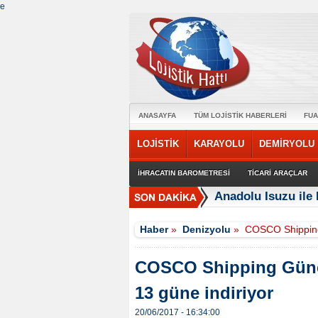
e
ANASAYFA
TÜM LOJİSTİK HABERLERİ
FUA
LOJİSTİK
KARAYOLU
DEMİRYOLU
İHRACATIN BAROMETRESİ
TİCARİ ARAÇLAR
Anadolu Isuzu ile 
Haber
»
Denizyolu
»
COSCO Shipping 
COSCO Shipping Güney 
13 güne indiriyor
20/06/2017 - 16:34:00