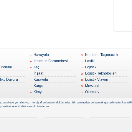
Havayolu
Kombine Taşımacılık
İhracatın Barometresi
Lastik
ündemi
İlaç
Lojistik
İnşaat
Lojistik Teknolojileri
lik / Duyuru
Karayolu
Lojistik Vizyon
Kargo
Mevzuat
Kimya
Otomotiv
, bu sitede yer alan yazı, fotoğraf ve benzeri dokümanlar, izin alınmadan ve kaynak gösterilmeden kesinlikle 
 yönetimi ve editörleri sorumlu tutulamaz.