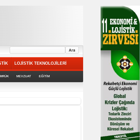
STİK
LOJİSTİK TEKNOLOJİLERİ
MRÜK
MEVZUAT
EĞİTİM
rek devam ediyor