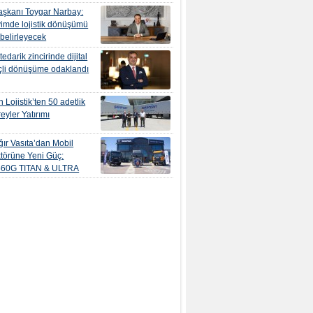
şkanı Toygar Narbay:
yimde lojistik dönüşümü
 belirleyecek
edarik zincirinde dijital
çli dönüşüme odaklandı
 Lojistik’ten 50 adetlik
eyler Yatırımı
ır Vasıta’dan Mobil
törüne Yeni Güç:
560G TITAN & ULTRA