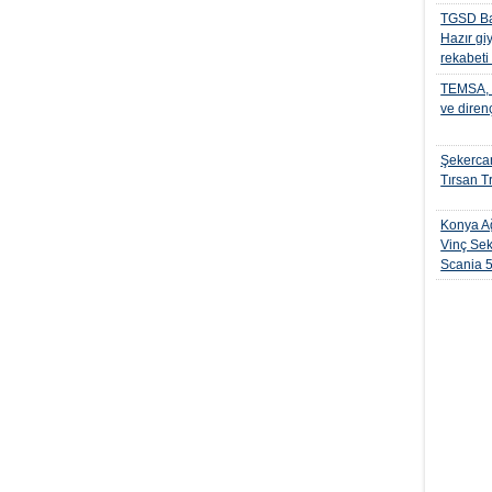
TGSD Ba
Hazır gi
rekabeti
TEMSA, t
ve diren
Şekercan
Tırsan Tr
Konya Ağ
Vinç Sek
Scania 