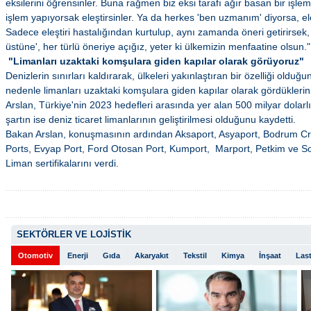
eksilerini öğrensinler. Buna rağmen biz eksi tarafı ağır basan bir işle
işlem yapıyorsak eleştirsinler. Ya da herkes 'ben uzmanım' diyorsa, eleş
Sadece eleştiri hastalığından kurtulup, aynı zamanda öneri getirirsek,
üstüne', her türlü öneriye açığız, yeter ki ülkemizin menfaatine olsun."
"Limanları uzaktaki komşulara giden kapılar olarak görüyoruz"
Denizlerin sınırları kaldırarak, ülkeleri yakınlaştıran bir özelliği olduğu
nedenle limanları uzaktaki komşulara giden kapılar olarak gördüklerin
Arslan, Türkiye'nin 2023 hedefleri arasında yer alan 500 milyar dolar
şartın ise deniz ticaret limanlarının geliştirilmesi olduğunu kaydetti.
Bakan Arslan, konuşmasının ardından Aksaport, Asyaport, Bodrum Cru
Ports, Evyap Port, Ford Otosan Port, Kumport, Marport, Petkim ve Solv
Liman sertifikalarını verdi.
SEKTÖRLER VE LOJİSTİK
Otomotiv
Enerji
Gıda
Akaryakıt
Tekstil
Kimya
İnşaat
Last