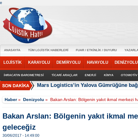
e
ANASAYFA
TÜM LOJİSTİK HABERLERİ
FUAR / ETKİNLİK / DUYURU
YAZARL
LOJİSTİK
KARAYOLU
DEMİRYOLU
HAVAYOLU
DENİZYOLU
İHRACATIN BAROMETRESİ
TİCARİ ARAÇLAR
ENERJİ
KİMYA
OTOMOTİV
Mars Logistics’in Yalova Gümrüğüne bağl
Haber
»
Denizyolu
»
Bakan Arslan: Bölgenin yakıt ikmal merkezi h
Bakan Arslan: Bölgenin yakıt ikmal me
geleceğiz
30/06/2017 - 14:49:00