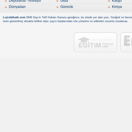
Depolama - Antrepo
Gıda
Kargo
Dünyadan
Gümrük
Kimya
Lojistikhatti.com
5846 Sayıılı Telif Hakları Kanunu gereğince, bu sitede yer alan yazı, fotoğraf ve benzer
özen gösterilmiş olmakla birlikte olası yayın hatalarından site yönetimi ve editörleri sorumlu tutulamaz.