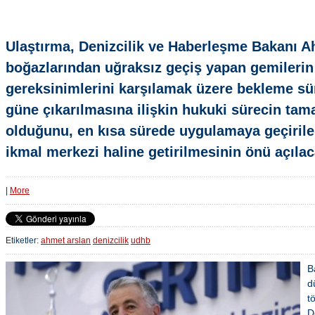
Ulaştırma, Denizcilik ve Haberleşme Bakanı A
boğazlarından uğraksız geçiş yapan gemilerin
gereksinimlerini karşılamak üzere bekleme sü
güne çıkarılmasına ilişkin hukuki sürecin ta
olduğunu, en kısa sürede uygulamaya geçirile
ikmal merkezi haline getirilmesinin önü açılac
|
More
Etiketler:
ahmet arslan
denizcilik
udhb
B
d
t
D