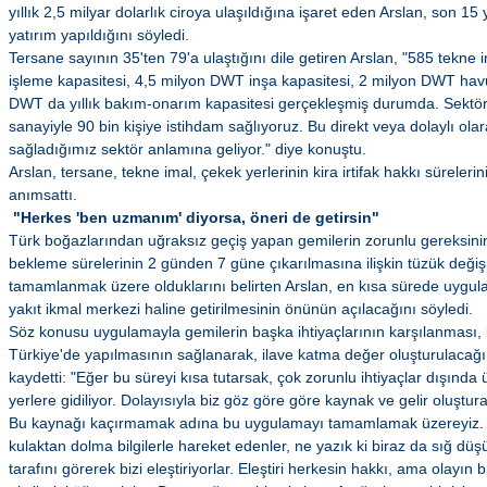
yıllık 2,5 milyar dolarlık ciroya ulaşıldığına işaret eden Arslan, son 15
yatırım yapıldığını söyledi.
Tersane sayının 35'ten 79'a ulaştığını dile getiren Arslan, "585 tekne im
işleme kapasitesi, 4,5 milyon DWT inşa kapasitesi, 2 milyon DWT hav
DWT da yıllık bakım-onarım kapasitesi gerçekleşmiş durumda. Sektörd
sanayiyle 90 bin kişiye istihdam sağlıyoruz. Bu direkt veya dolaylı ola
sağladığımız sektör anlamına geliyor." diye konuştu.
Arslan, tersane, tekne imal, çekek yerlerinin kira irtifak hakkı sürelerini
anımsattı.
"Herkes 'ben uzmanım' diyorsa, öneri de getirsin"
Türk boğazlarından uğraksız geçiş yapan gemilerin zorunlu gereksini
bekleme sürelerinin 2 günden 7 güne çıkarılmasına ilişkin tüzük değişikl
tamamlanmak üzere olduklarını belirten Arslan, en kısa sürede uygula
yakıt ikmal merkezi haline getirilmesinin önünün açılacağını söyledi.
Söz konusu uygulamayla gemilerin başka ihtiyaçlarının karşılanması, 
Türkiye'de yapılmasının sağlanarak, ilave katma değer oluşturulacağın
kaydetti: "Eğer bu süreyi kısa tutarsak, çok zorunlu ihtiyaçlar dışında
yerlere gidiliyor. Dolayısıyla biz göz göre göre kaynak ve gelir oluştura
Bu kaynağı kaçırmamak adına bu uygulamayı tamamlamak üzereyiz. B
kulaktan dolma bilgilerle hareket edenler, ne yazık ki biraz da sığ dü
tarafını görerek bizi eleştiriyorlar. Eleştiri herkesin hakkı, ama olayın b