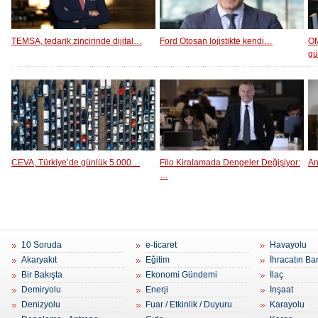
TEMSA, tedarik zincirinde dijital…
Ford Otosan lojistikte kendi…
OM
g
CEVA, Türkiye’de günlük 5.000…
Filo Kiralamada Dengeler Değişiyor:
An
…
10 Soruda
e-ticaret
Havayolu
Akaryakıt
Eğitim
İhracatın Ba
Bir Bakışta
Ekonomi Gündemi
İlaç
Demiryolu
Enerji
İnşaat
Denizyolu
Fuar / Etkinlik / Duyuru
Karayolu