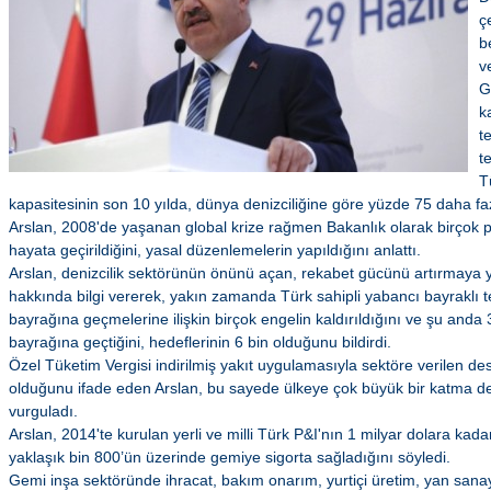
ç
b
v
G
k
t
t
T
kapasitesinin son 10 yılda, dünya denizciliğine göre yüzde 75 daha f
Arslan, 2008'de yaşanan global krize rağmen Bakanlık olarak birçok pro
hayata geçirildiğini, yasal düzenlemelerin yapıldığını anlattı.
Arslan, denizcilik sektörünün önünü açan, rekabet gücünü artırmaya yö
hakkında bilgi vererek, yakın zamanda Türk sahipli yabancı bayraklı 
bayrağına geçmelerine ilişkin birçok engelin kaldırıldığını ve şu anda
bayrağına geçtiğini, hedeflerinin 6 bin olduğunu bildirdi.
Özel Tüketim Vergisi indirilmiş yakıt uygulamasıyla sektöre verilen des
olduğunu ifade eden Arslan, bu sayede ülkeye çok büyük bir katma d
vurguladı.
Arslan, 2014'te kurulan yerli ve milli Türk P&I'nın 1 milyar dolara kada
yaklaşık bin 800’ün üzerinde gemiye sigorta sağladığını söyledi.
Gemi inşa sektöründe ihracat, bakım onarım, yurtiçi üretim, yan sana