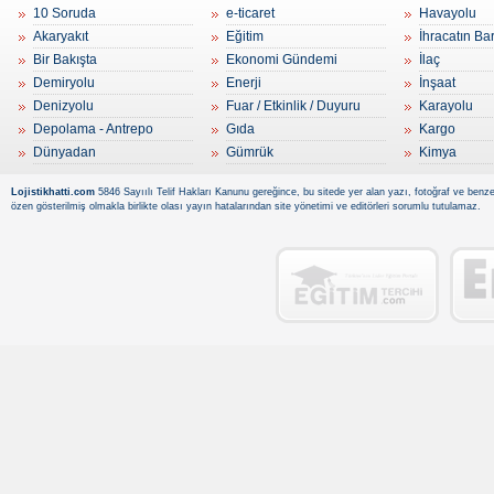
10 Soruda
e-ticaret
Havayolu
Akaryakıt
Eğitim
İhracatın Ba
Bir Bakışta
Ekonomi Gündemi
İlaç
Demiryolu
Enerji
İnşaat
Denizyolu
Fuar / Etkinlik / Duyuru
Karayolu
Depolama - Antrepo
Gıda
Kargo
Dünyadan
Gümrük
Kimya
Lojistikhatti.com
5846 Sayıılı Telif Hakları Kanunu gereğince, bu sitede yer alan yazı, fotoğraf ve benzer
özen gösterilmiş olmakla birlikte olası yayın hatalarından site yönetimi ve editörleri sorumlu tutulamaz.