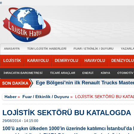
e
ANASAYFA
TÜM LOJİSTİK HABERLERİ
FUAR / ETKİNLİK / DUYURU
YAZARL
LOJİSTİK
KARAYOLU
DEMİRYOLU
HAVAYOLU
DENİZYOLU
İHRACATIN BAROMETRESİ
TİCARİ ARAÇLAR
ENERJİ
KİMYA
OTOMOTİV
Ege Bölgesi'nin ilk Renault Trucks Master
Haber
»
Fuar / Etkinlik / Duyuru
»
LOJİSTİK SEKTÖRÜ BU KAT
LOJİSTİK SEKTÖRÜ BU KATALOGDA
29/08/2014 - 14:15:00
100’ü aşkın ülkeden 1000’in üzerinde katılımcı İstanbul’da