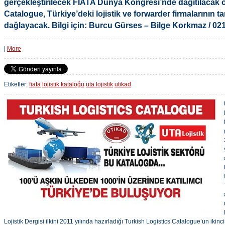
gerçekleştirilecek FIATA Dünya Kongresi’nde dağıtılacak o
Catalogue, Türkiye’deki lojistik ve forwarder firmalarının 
dağlayacak. Bilgi için: Burcu Gürses – Bilge Korkmaz / 02
|
More
Etiketler:
fiata
lojistik kataloğu
uta lojistik
utikad
Lojistik Dergisi ilkini 2011 yılında hazırladığı Turkish Logistics Catalogue’un ikincis