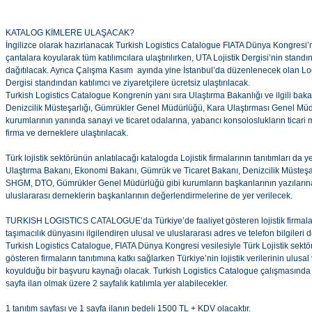
KATALOG KİMLERE ULAŞACAK?
İngilizce olarak hazırlanacak Turkish Logistics Catalogue FIATA Dünya Kongresi’n
çantalara koyularak tüm katılımcılara ulaştırılırken, UTA Lojistik Dergisi’nin standı
dağıtılacak. Ayrıca Çalışma Kasım ayında yine İstanbul’da düzenlenecek olan Log
Dergisi standından katılımcı ve ziyaretçilere ücretsiz ulaştırılacak.
Turkish Logistics Catalogue Kongrenin yanı sıra Ulaştırma Bakanlığı ve ilgili bakan
Denizcilik Müsteşarlığı, Gümrükler Genel Müdürlüğü, Kara Ulaştırması Genel M
kurumlarının yanında sanayi ve ticaret odalarına, yabancı konsoloslukların ticari m
firma ve derneklere ulaştırılacak.
Türk lojistik sektörünün anlatılacağı katalogda Lojistik firmalarının tanıtımları da 
Ulaştırma Bakanı, Ekonomi Bakanı, Gümrük ve Ticaret Bakanı, Denizcilik Müsteşa
SHGM, DTO, Gümrükler Genel Müdürlüğü gibi kurumların başkanlarının yazılarına
uluslararası derneklerin başkanlarının değerlendirmelerine de yer verilecek.
TURKISH LOGISTICS CATALOGUE’da Türkiye’de faaliyet gösteren lojistik firmaların t
taşımacılık dünyasını ilgilendiren ulusal ve uluslararası adres ve telefon bilgileri
Turkish Logistics Catalogue, FIATA Dünya Kongresi vesilesiyle Türk Lojistik sektö
gösteren firmaların tanıtımına katkı sağlarken Türkiye’nin lojistik verilerinin ulusa
koyulduğu bir başvuru kaynağı olacak. Turkish Logistics Catalogue çalışmasında fi
sayfa ilan olmak üzere 2 sayfalık katılımla yer alabilecekler.
1 tanıtım sayfası ve 1 sayfa ilanın bedeli 1500 TL + KDV olacaktır.