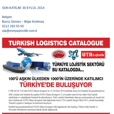
SON KATILIM: 30 EYLÜL 2014
İletişim:
Burcu Gürses – Bilge Korkmaz
0212 283 55 65
uta@esmyayincilik.com.tr