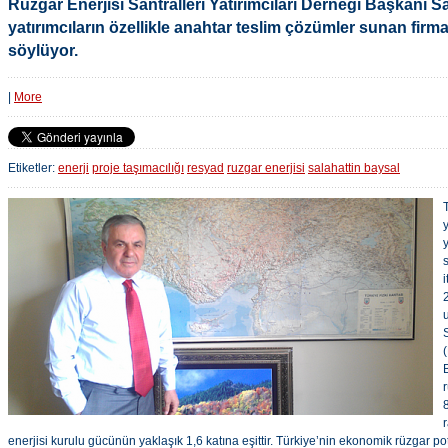
Rüzgar Enerjisi Santralleri Yatırımcıları Derneği Başkanı S
yatırımcıların özellikle anahtar teslim çözümler sunan firmala
söylüyor.
|
More
Etiketler:
enerji
proje taşımacılığı
resyad
ruzgar enerjisi
salahattin baysal
y
enerjisi kurulu gücünün yaklaşık 1,6 katına eşittir. Türkiye’nin ekonomik rüzgar pot