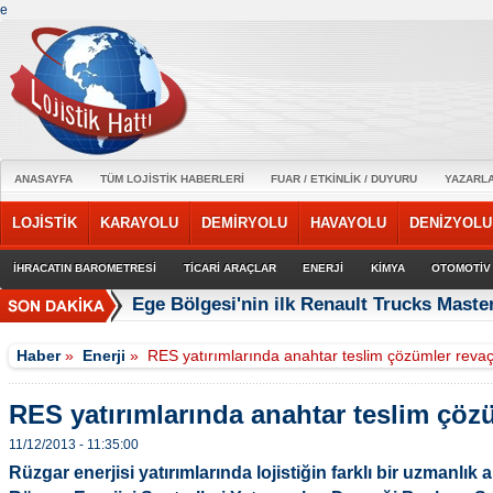
e
ANASAYFA
TÜM LOJİSTİK HABERLERİ
FUAR / ETKİNLİK / DUYURU
YAZARL
LOJİSTİK
KARAYOLU
DEMİRYOLU
HAVAYOLU
DENİZYOLU
İHRACATIN BAROMETRESİ
TİCARİ ARAÇLAR
ENERJİ
KİMYA
OTOMOTİV
Ege Bölgesi'nin ilk Renault Trucks Master
Haber
»
Enerji
»
RES yatırımlarında anahtar teslim çözümler reva
RES yatırımlarında anahtar teslim çöz
11/12/2013 - 11:35:00
Rüzgar enerjisi yatırımlarında lojistiğin farklı bir uzmanlık a