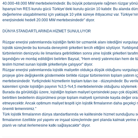
40.000-48.000 MW mertebelerindedir. Bu büyük potansiyele rağmen rüzgar yön
İspanya’nın RES kurulu gücü Türkiye’deki kurulu gücün 10 katıdır. Bu alanda dü
değerlerine ulaşabilmemiz için yaklaşık 10 yıllık süreye ihtiyacımız var. Türkiye’ni
enerjisindeki hedefi 20.000 MW mertebesindedir” diyor.
DÜNYA STANDARTLARINDA HİZMET SUNULUYOR
Rüzgar enerjisi yatırımlarında lojistiğin farklı bir uzmanlık alanı istediğini vurgul
lojistik süreçlerde bu konuda deneyimli şirketleri tercih ettiğini söylüyor. Yurtdışı
türbinlerinin denizyolu ile limanlara getirildikten sonra yine lojistik şirketleri tar
taşındığını ve montaj edildiğini belirten Baysal, “Hem enerji yatırımcıları hem de tür
teslim hizmet sunan lojistik şirketleriyle çalışıyor” diyor.
Rüzgar enerjisi yatırımlarında lojistik maliyetin oldukça düşük olduğunu vurgulay
projeye göre değişkenlik göstermekle birlikte rüzgar türbinlerinin toplam yatırım 
mertebesindedir. Yurtiçindeki hizmetlerin toplam tutarı ise - düzeyindedir. Bu veri
kalemleri içinde lojistiğin payının %3,5-%4,5 mertebelerinde olduğunu söylemek g
Burada da görüldüğü üzere, lojistiğin toplam maliyet içerisindeki payı çok düşüktür. 
belirtilen bedellerin düşürülmesi proje toplam maliyeti içerisinde kayda değer ora
etmeyecektir. Ancak optimum maliyet tespiti için lojistik firmalarının daha geçekçi 
önemli temennimiz.”
Türk lojistik firmalarının dünya standartlarında ve kalitesinde hizmet sunduğunu s
firmalarının özellikle yol yapımı ve inşaat süreçlerinde geri planda kalmak yerine 
planlı ve rahat ilerlemesine katkı sağlayacaktır” diyor.