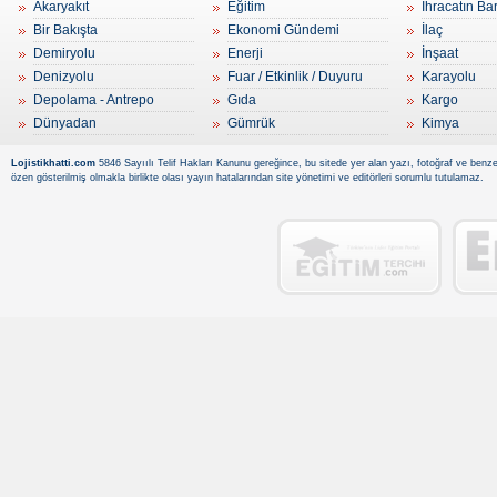
Akaryakıt
Eğitim
İhracatın Ba
Bir Bakışta
Ekonomi Gündemi
İlaç
Demiryolu
Enerji
İnşaat
Denizyolu
Fuar / Etkinlik / Duyuru
Karayolu
Depolama - Antrepo
Gıda
Kargo
Dünyadan
Gümrük
Kimya
Lojistikhatti.com
5846 Sayıılı Telif Hakları Kanunu gereğince, bu sitede yer alan yazı, fotoğraf ve benzer
özen gösterilmiş olmakla birlikte olası yayın hatalarından site yönetimi ve editörleri sorumlu tutulamaz.