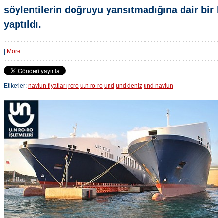
söylentilerin doğruyu yansıtmadığına dair bir
yaptıldı.
|
More
Etiketler:
navlun fiyatları
roro
u.n ro-ro
und
und deniz
und navlun