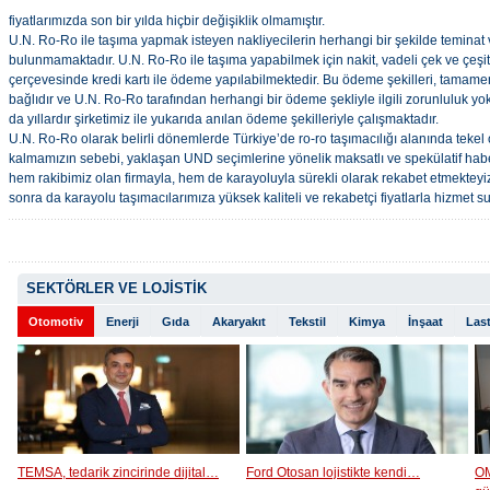
fiyatlarımızda son bir yılda hiçbir değişiklik olmamıştır.
U.N. Ro-Ro ile taşıma yapmak isteyen nakliyecilerin herhangi bir şekilde temina
bulunmamaktadır. U.N. Ro-Ro ile taşıma yapabilmek için nakit, vadeli çek ve çeşi
çerçevesinde kredi kartı ile ödeme yapılabilmektedir. Bu ödeme şekilleri, tamamen
bağlıdır ve U.N. Ro-Ro tarafından herhangi bir ödeme şekliyle ilgili zorunluluk y
da yıllardır şirketimiz ile yukarıda anılan ödeme şekilleriyle çalışmaktadır.
U.N. Ro-Ro olarak belirli dönemlerde Türkiye’de ro-ro taşımacılığı alanında te
kalmamızın sebebi, yaklaşan UND seçimlerine yönelik maksatlı ve spekülatif ha
hem rakibimiz olan firmayla, hem de karayoluyla sürekli olarak rekabet etmekte
sonra da karayolu taşımacılarımıza yüksek kaliteli ve rekabetçi fiyatlarla hizme
SEKTÖRLER VE LOJİSTİK
Otomotiv
Enerji
Gıda
Akaryakıt
Tekstil
Kimya
İnşaat
Last
TEMSA, tedarik zincirinde dijital…
Ford Otosan lojistikte kendi…
OM