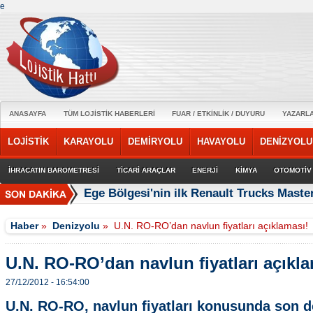
e
ANASAYFA
TÜM LOJİSTİK HABERLERİ
FUAR / ETKİNLİK / DUYURU
YAZARL
LOJİSTİK
KARAYOLU
DEMİRYOLU
HAVAYOLU
DENİZYOLU
İHRACATIN BAROMETRESİ
TİCARİ ARAÇLAR
ENERJİ
KİMYA
OTOMOTİV
Ege Bölgesi'nin ilk Renault Trucks Master
Haber
»
Denizyolu
»
U.N. RO-RO’dan navlun fiyatları açıklaması!
U.N. RO-RO’dan navlun fiyatları açıkla
27/12/2012 - 16:54:00
U.N. RO-RO, navlun fiyatları konusunda son 