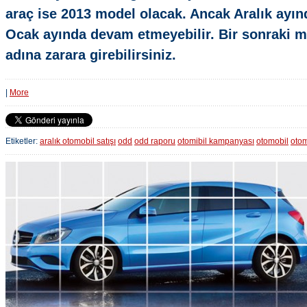
araç ise 2013 model olacak. Ancak Aralık ayı
Ocak ayında devam etmeyebilir. Bir sonraki m
adına zarara girebilirsiniz.
|
More
Etiketler:
aralık otomobil satışı
odd
odd raporu
otomibil kampanyası
otomobil
otom