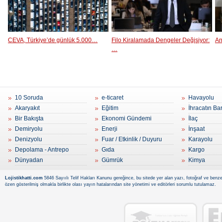
CEVA, Türkiye’de günlük 5.000…
Filo Kiralamada Dengeler Değişiyor:
An
…
10 Soruda
e-ticaret
Havayolu
Akaryakıt
Eğitim
İhracatın Ba
Bir Bakışta
Ekonomi Gündemi
İlaç
Demiryolu
Enerji
İnşaat
Denizyolu
Fuar / Etkinlik / Duyuru
Karayolu
Depolama - Antrepo
Gıda
Kargo
Dünyadan
Gümrük
Kimya
Lojistikhatti.com
5846 Sayıılı Telif Hakları Kanunu gereğince, bu sitede yer alan yazı, fotoğraf ve benzer
özen gösterilmiş olmakla birlikte olası yayın hatalarından site yönetimi ve editörleri sorumlu tutulamaz.