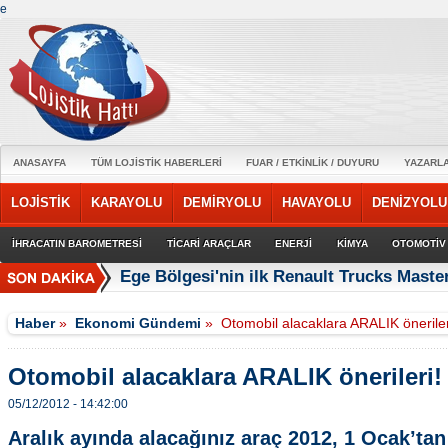
e
ANASAYFA
TÜM LOJİSTİK HABERLERİ
FUAR / ETKİNLİK / DUYURU
YAZARL
LOJİSTİK
KARAYOLU
DEMİRYOLU
HAVAYOLU
DENİZYOLU
İHRACATIN BAROMETRESİ
TİCARİ ARAÇLAR
ENERJİ
KİMYA
OTOMOTİV
Ege Bölgesi'nin ilk Renault Trucks Master
Haber
»
Ekonomi Gündemi
»
Otomobil alacaklara ARALIK öneriler
Otomobil alacaklara ARALIK önerileri!
05/12/2012 - 14:42:00
Aralık ayında alacağınız araç 2012, 1 Ocak’tan