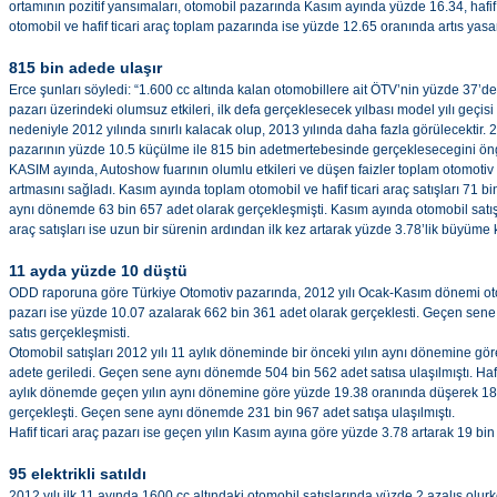
ortamının pozitif yansımaları, otomobil pazarında Kasım ayında yüzde 16.34, hafif
otomobil ve hafif ticari araç toplam pazarında ise yüzde 12.65 oranında artıs ya
815 bin adede ulaşır
Erce şunları söyledi: “1.600 cc altında kalan otomobillere ait ÖTV’nin yüzde 37’d
pazarı üzerindeki olumsuz etkileri, ilk defa gerçeklesecek yılbası model yılı geçi
nedeniyle 2012 yılında sınırlı kalacak olup, 2013 yılında daha fazla görülecektir. 
pazarının yüzde 10.5 küçülme ile 815 bin adetmertebesinde gerçeklesecegini ön
KASIM ayında, Autoshow fuarının olumlu etkileri ve düşen faizler toplam otomoti
artmasını sağladı. Kasım ayında toplam otomobil ve hafif ticari araç satışları 71 bi
aynı dönemde 63 bin 657 adet olarak gerçekleşmişti. Kasım ayında otomobil satışla
araç satışları ise uzun bir sürenin ardından ilk kez artarak yüzde 3.78’lik büyüme 
11 ayda yüzde 10 düştü
ODD raporuna göre Türkiye Otomotiv pazarında, 2012 yılı Ocak-Kasım dönemi otom
pazarı ise yüzde 10.07 azalarak 662 bin 361 adet olarak gerçeklesti. Geçen se
satıs gerçekleşmisti.
Otomobil satışları 2012 yılı 11 aylık döneminde bir önceki yılın aynı dönemine g
adete geriledi. Geçen sene aynı dönemde 504 bin 562 adet satısa ulaşılmıştı. Hafif 
aylık dönemde geçen yılın aynı dönemine göre yüzde 19.38 oranında düşerek 18
gerçekleşti. Geçen sene aynı dönemde 231 bin 967 adet satışa ulaşılmıştı.
Hafif ticari araç pazarı ise geçen yılın Kasım ayına göre yüzde 3.78 artarak 19 bin
95 elektrikli satıldı
2012 yılı ilk 11 ayında 1600 cc altındaki otomobil satışlarında yüzde 2 azalış olu