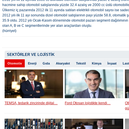
hacmine sahip otomobil satışlarında yüzde 32.4 azalış ve 2000 cc üstü otomobill
Ülkemiz iç pazarında 2012 ilk 11 ayında satılan elektrikli otomobil sayısı ise sade
2012 yılı ilk 11 ayı sonunda dizel otomobil satışlarının payı yüzde 58.8, otomatik 
35.9 oldu. 2012 yılı Ocak-Kasım döneminde otomobil pazarı segment dağılımının 
olan A, B ve C segmentlerinde yer alan araçlardan oluştu.
(hürriyet)
SEKTÖRLER VE LOJİSTİK
Otomotiv
Enerji
Gıda
Akaryakıt
Tekstil
Kimya
İnşaat
Last
TEMSA, tedarik zincirinde dijital…
Ford Otosan lojistikte kendi…
OM
g