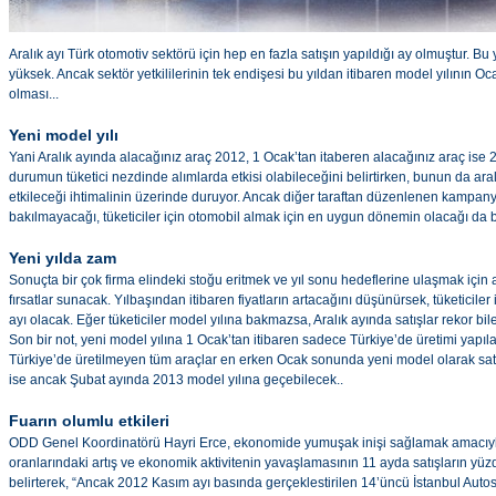
Aralık ayı Türk otomotiv sektörü için hep en fazla satışın yapıldığı ay olmuştur. Bu 
yüksek. Ancak sektör yetkililerinin tek endişesi bu yıldan itibaren model yılının O
olması...
Yeni model yılı
Yani Aralık ayında alacağınız araç 2012, 1 Ocak’tan itaberen alacağınız araç ise 2
durumun tüketici nezdinde alımlarda etkisi olabileceğini belirtirken, bunun da aral
etkileceği ihtimalinin üzerinde duruyor. Ancak diğer taraftan düzenlenen kampanya
bakılmayacağı, tüketiciler için otomobil almak için en uygun dönemin olacağı da bel
Yeni yılda zam
Sonuçta bir çok firma elindeki stoğu eritmek ve yıl sonu hedeflerine ulaşmak için ar
fırsatlar sunacak. Yılbaşından itibaren fiyatların artacağını düşünürsek, tüketiciler i
ayı olacak. Eğer tüketiciler model yılına bakmazsa, Aralık ayında satışlar rekor bile 
Son bir not, yeni model yılına 1 Ocak’tan itibaren sadece Türkiye’de üretimi yapıla
Türkiye’de üretilmeyen tüm araçlar en erken Ocak sonunda yeni model olarak sa
ise ancak Şubat ayında 2013 model yılına geçebilecek..
Fuarın olumlu etkileri
ODD Genel Koordinatörü Hayri Erce, ekonomide yumuşak inişi sağlamak amacıyl
oranlarındaki artış ve ekonomik aktivitenin yavaşlamasının 11 ayda satışların 
belirterek, “Ancak 2012 Kasım ayı basında gerçeklestirilen 14’üncü İstanbul Autos