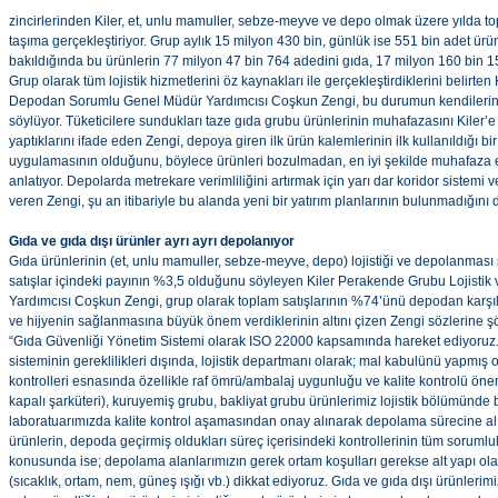
zincirlerinden Kiler, et, unlu mamuller, sebze-meyve ve depo olmak üzere yılda t
taşıma gerçekleştiriyor. Grup aylık 15 milyon 430 bin, günlük ise 551 bin adet ürünün
bakıldığında bu ürünlerin 77 milyon 47 bin 764 adedini gıda, 17 milyon 160 bin 15
Grup olarak tüm lojistik hizmetlerini öz kaynakları ile gerçekleştirdiklerini belirte
Depodan Sorumlu Genel Müdür Yardımcısı Coşkun Zengi, bu durumun kendilerine m
söylüyor. Tüketicilere sundukları taze gıda grubu ürünlerinin muhafazasını Kiler’
yaptıklarını ifade eden Zengi, depoya giren ilk ürün kalemlerinin ilk kullanıldığı bir FI
uygulamasının olduğunu, böylece ürünleri bozulmadan, en iyi şekilde muhafaza ede
anlatıyor. Depolarda metrekare verimliliğini artırmak için yarı dar koridor sistemi ve
veren Zengi, şu an itibariyle bu alanda yeni bir yatırım planlarının bulunmadığını d
Gıda ve gıda dışı ürünler ayrı ayrı depolanıyor
Gıda ürünlerinin (et, unlu mamuller, sebze-meyve, depo) lojistiği ve depolanması s
satışlar içindeki payının %3,5 olduğunu söyleyen Kiler Perakende Grubu Lojist
Yardımcısı Coşkun Zengi, grup olarak toplam satışlarının %74’ünü depodan karşıla
ve hijyenin sağlanmasına büyük önem verdiklerinin altını çizen Zengi sözlerine ş
“Gıda Güvenliği Yönetim Sistemi olarak ISO 22000 kapsamında hareket ediyoru
sisteminin gereklilikleri dışında, lojistik departmanı olarak; mal kabulünü yapmı
kontrolleri esnasında özellikle raf ömrü/ambalaj uygunluğu ve kalite kontrolü önem
kapalı şarküteri), kuruyemiş grubu, bakliyat grubu ürünlerimiz lojistik bölümünde 
laboratuarımızda kalite kontrol aşamasından onay alınarak depolama sürecine alı
ürünlerin, depoda geçirmiş oldukları süreç içerisindeki kontrollerinin tüm sorumlu
konusunda ise; depolama alanlarımızın gerek ortam koşulları gerekse alt yapı o
(sıcaklık, ortam, nem, güneş ışığı vb.) dikkat ediyoruz. Gıda ve gıda dışı ürünlerim