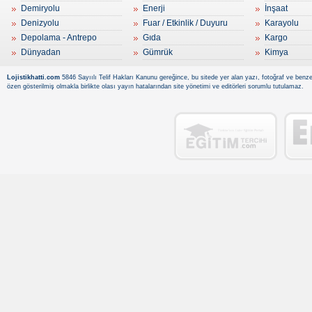
Demiryolu
Enerji
İnşaat
Denizyolu
Fuar / Etkinlik / Duyuru
Karayolu
Depolama - Antrepo
Gıda
Kargo
Dünyadan
Gümrük
Kimya
Lojistikhatti.com
5846 Sayıılı Telif Hakları Kanunu gereğince, bu sitede yer alan yazı, fotoğraf ve benzer
özen gösterilmiş olmakla birlikte olası yayın hatalarından site yönetimi ve editörleri sorumlu tutulamaz.