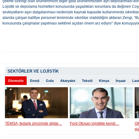
çekme özelliği olan ürünlerimizin diğer gıda ürünlerimizden ayrı depolanması k
Lojistik ve depolama hizmetleri konusunda yaşadıkları sorunlara da değinen Coş
sevkiyatların aşırı dalgalanması nedeniyle kaynak kapasite kullanımında sıkıntılar 
alanda çalışan kalifiye personel temininde sıkıntılar olabildiğini aktaran Zengi, 
konusunda çalışmalar yapılması sektörel açıdan önem arz ediyor” diye konuşuyor
SEKTÖRLER VE LOJİSTİK
Otomotiv
Enerji
Gıda
Akaryakıt
Tekstil
Kimya
İnşaat
Last
TEMSA, tedarik zincirinde dijital…
Ford Otosan lojistikte kendi…
OM
g