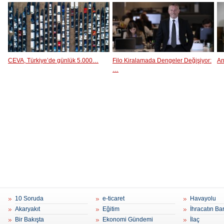
CEVA, Türkiye’de günlük 5.000…
Filo Kiralamada Dengeler Değişiyor:
An
…
10 Soruda
e-ticaret
Havayolu
Akaryakıt
Eğitim
İhracatın Ba
Bir Bakışta
Ekonomi Gündemi
İlaç