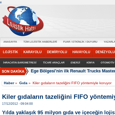
e
ANASAYFA
TÜM LOJİSTİK HABERLERİ
FUAR / ETKİNLİK / DUYURU
YAZARL
LOJİSTİK
KARAYOLU
DEMİRYOLU
HAVAYOLU
DENİZYOLU
İHRACATIN BAROMETRESİ
TİCARİ ARAÇLAR
ENERJİ
KİMYA
OTOMOTİV
Ege Bölgesi'nin ilk Renault Trucks Master
Haber
»
Gıda
»
Kiler gıdaların tazeliğini FIFO yöntemiyle koruyor
Kiler gıdaların tazeliğini FIFO yöntemi
17/12/2012 - 09:04:00
Yılda yaklaşık 95 milyon gıda ve içeceğin lojis