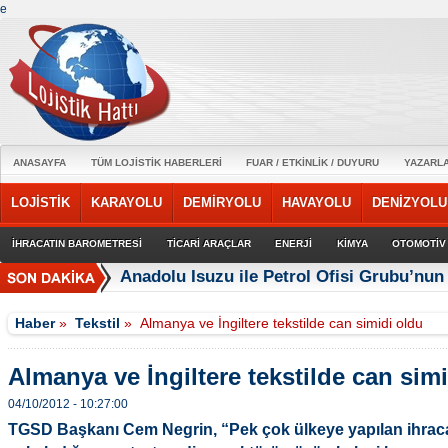
e
ANASAYFA
TÜM LOJİSTİK HABERLERİ
FUAR / ETKİNLİK / DUYURU
YAZARL
LOJİSTİK
KARAYOLU
DEMİRYOLU
HAVAYOLU
DENİZYOLU
İHRACATIN BAROMETRESİ
TİCARİ ARAÇLAR
ENERJİ
KİMYA
OTOMOTİV
Anadolu Isuzu ile Petrol Ofisi Grubu’nun 
Haber
»
Tekstil
»
Almanya ve İngiltere tekstilde can simidi oldu
Almanya ve İngiltere tekstilde can sim
04/10/2012 - 10:27:00
TGSD Başkanı Cem Negrin, “Pek çok ülkeye yapılan ihraca