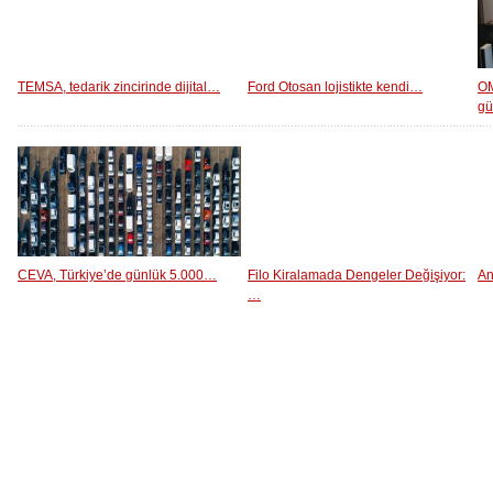
TEMSA, tedarik zincirinde dijital…
Ford Otosan lojistikte kendi…
OM
g
CEVA, Türkiye’de günlük 5.000…
Filo Kiralamada Dengeler Değişiyor:
An
…