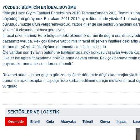
YÜZDE 10 BİZİM İÇİN EN İDEAL BÜYÜME
“Bileşik Hazır Giyim Faaliyet Endeksi’nin 2010 Temmuz’undan 2011 Temmuz’una
büyüdüğünü görüyoruz. Bu rakam 2011-2012 aynı döneminde yüzde 4,1 olarak ge
büyüdüğümüzde ürün yetiştiremiyorduk. Yüzde 4’ler de ise sektörün hacmini daral
yüzde 10 civarında olması gerekiyor.
İhracat rakamlarımız Euro bölgesindeki ekonomik durum ile doğru orantılı seyred
pazarımız Avrupa. Pek çok ülkeye yaptığımız ihracat düşerken İngiltere’deki artış
korunması yüzde 4’lük büyüme ortamında can simidimiz oldu.
Öte yandan son 18 ayın bütününe baktığımızda stok korkusu yaşayan Avrupa küçül
ülkeler ise agresif pazarlama politikalarına devam ediyor. Pek çok parametrenin 
payımızı korunmamız son derece önemli.”
Rekabet ortamının her geçen gün zorlaştığı bir dönemde düşük kar marjlarıyla ihr
bunun da açık hesapların taşıdığı riske kurban edilmemesi için mutlaka ihracat sig
vurguladı.
SEKTÖRLER VE LOJİSTİK
Otomotiv
Enerji
Gıda
Akaryakıt
Tekstil
Kimya
İnşaat
Last