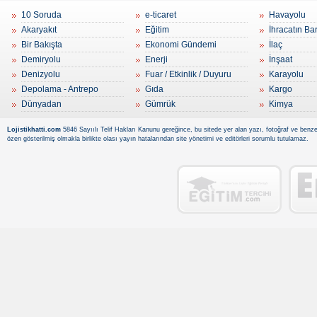
10 Soruda
e-ticaret
Havayolu
Akaryakıt
Eğitim
İhracatın Ba
Bir Bakışta
Ekonomi Gündemi
İlaç
Demiryolu
Enerji
İnşaat
Denizyolu
Fuar / Etkinlik / Duyuru
Karayolu
Depolama - Antrepo
Gıda
Kargo
Dünyadan
Gümrük
Kimya
Lojistikhatti.com
5846 Sayıılı Telif Hakları Kanunu gereğince, bu sitede yer alan yazı, fotoğraf ve benzer
özen gösterilmiş olmakla birlikte olası yayın hatalarından site yönetimi ve editörleri sorumlu tutulamaz.