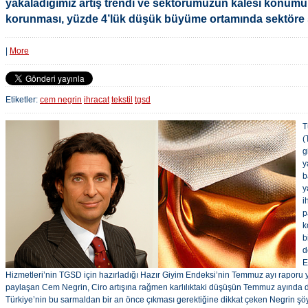
yakaladığımız artış trendi ve sektörümüzün kalesi konum
korunması, yüzde 4’lük düşük büyüme ortamında sektöre so
|
More
Etiketler:
cem negrin
ihracat
tekstil
tgsd
T
(
g
y
b
y
i
p
k
b
d
E
Hizmetleri’nin TGSD için hazırladığı Hazır Giyim Endeksi’nin Temmuz ayı raporu 
paylaşan Cem Negrin, Ciro artışına rağmen karlılıktaki düşüşün Temmuz ayında da 
Türkiye’nin bu sarmaldan bir an önce çıkması gerektiğine dikkat çeken Negrin şöy