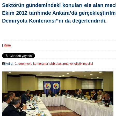
Sektörün gündemindeki konuları ele alan mecl
Ekim 2012 tarihinde Ankara’da gerçekleştirilm
Demiryolu Konferansı”nı da değerlendirdi.
|
More
Etiketler:
1. demiryolu konferansı
tobb
ulaştırma ve lojistik meclisi