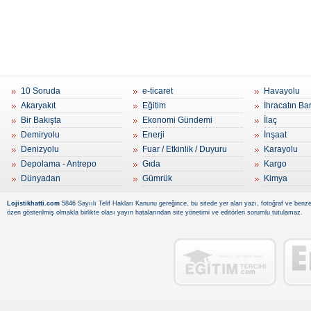
10 Soruda
e-ticaret
Havayolu
Akaryakıt
Eğitim
İhracatın Ba
Bir Bakışta
Ekonomi Gündemi
İlaç
Demiryolu
Enerji
İnşaat
Denizyolu
Fuar / Etkinlik / Duyuru
Karayolu
Depolama - Antrepo
Gıda
Kargo
Dünyadan
Gümrük
Kimya
Lojistikhatti.com
5846 Sayıılı Telif Hakları Kanunu gereğince, bu sitede yer alan yazı, fotoğraf ve benzer
özen gösterilmiş olmakla birlikte olası yayın hatalarından site yönetimi ve editörleri sorumlu tutulamaz.