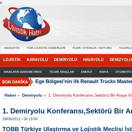
e
ANASAYFA
TÜM LOJİSTİK HABERLERİ
FUAR / ETKİNLİK / DUYURU
YAZARL
LOJİSTİK
KARAYOLU
DEMİRYOLU
HAVAYOLU
DENİZYOLU
İHRACATIN BAROMETRESİ
TİCARİ ARAÇLAR
ENERJİ
KİMYA
OTOMOTİV
Ege Bölgesi'nin ilk Renault Trucks Master
Haber
»
Demiryolu
»
1. Demiryolu Konferansı,Sektörü Bir Araya G
1. Demiryolu Konferansı,Sektörü Bir A
28/09/2012 - 06:19:00
TOBB Türkiye Ulaştırma ve Lojistik Meclisi İst