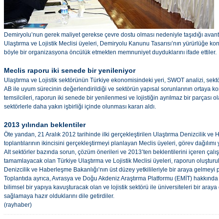
Demiryolu’nun gerek maliyet gerekse çevre dostu olması nedeniyle taşıdığı avanta
Ulaştırma ve Lojistik Meclisi üyeleri, Demiryolu Kanunu Tasarısı’nın yürürlüğe k
böyle bir organizasyona öncülük etmekten memnuniyet duyduklarını ifade ettiler.
Meclis raporu iki senede bir yenileniyor
Ulaştırma ve Lojistik sektörünün Türkiye ekonomisindeki yeri, SWOT analizi, sektör
AB ile uyum sürecinin değerlendirildiği ve sektörün yapısal sorunlarının ortaya 
temsilcileri, raporun iki senede bir yenilenmesi ve lojistiğin ayrılmaz bir parçası ol
sektörlerle daha yakın işbirliği içinde olunması kararı aldı.
2013 yılından beklentiler
Öte yandan, 21 Aralık 2012 tarihinde ilki gerçekleştirilen Ulaştırma Denizcilik v
toplantılarının ikincisini gerçekleştirmeyi planlayan Meclis üyeleri, görev dağılımı 
Alt sektörler bazında sorun, çözüm önerileri ve 2013’ten beklentilerini içeren ça
tamamlayacak olan Türkiye Ulaştırma ve Lojistik Meclisi üyeleri, raporun oluştur
Denizcilik ve Haberleşme Bakanlığı’nın üst düzey yetkilileriyle bir araya gelmeyi p
Toplantıda ayrıca, Avrasya ve Doğu Akdeniz Araştırma Platformu (EMİT) hakkında b
bilimsel bir yapıya kavuşturacak olan ve lojistik sektörü ile üniversiteleri bir aray
sağlamaya hazır olduklarını dile getirdiler.
(rayhaber)