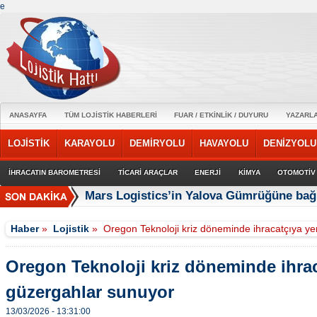
e
ANASAYFA
TÜM LOJİSTİK HABERLERİ
FUAR / ETKİNLİK / DUYURU
YAZARL
LOJİSTİK
KARAYOLU
DEMİRYOLU
HAVAYOLU
DENİZYOLU
İHRACATIN BAROMETRESİ
TİCARİ ARAÇLAR
ENERJİ
KİMYA
OTOMOTİV
Mars Logistics’in Yalova Gümrüğüne bağl
Haber
»
Lojistik
»
Oregon Teknoloji kriz döneminde ihracatçıya ye
Oregon Teknoloji kriz döneminde ihrac
güzergahlar sunuyor
13/03/2026 - 13:31:00