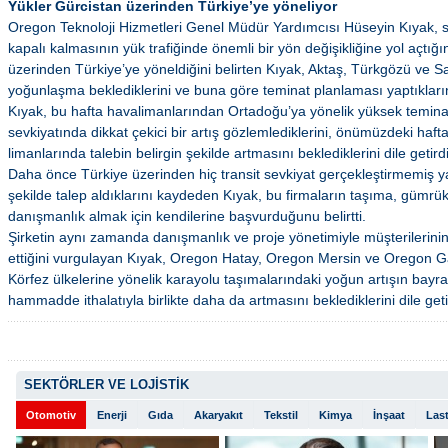
Yükler Gürcistan üzerinden Türkiye’ye yöneliyor
Oregon Teknoloji Hizmetleri Genel Müdür Yardımcısı Hüseyin Kıyak, s
kapalı kalmasının yük trafiğinde önemli bir yön değişikliğine yol açtığı
üzerinden Türkiye’ye yöneldiğini belirten Kıyak, Aktaş, Türkgözü ve Sar
yoğunlaşma beklediklerini ve buna göre teminat planlaması yaptıklarını
Kıyak, bu hafta havalimanlarından Ortadoğu’ya yönelik yüksek teminatl
sevkiyatında dikkat çekici bir artış gözlemlediklerini, önümüzdeki haf
limanlarında talebin belirgin şekilde artmasını beklediklerini dile getirdi
Daha önce Türkiye üzerinden hiç transit sevkiyat gerçekleştirmemiş 
şekilde talep aldıklarını kaydeden Kıyak, bu firmaların taşıma, gümrü
danışmanlık almak için kendilerine başvurduğunu belirtti.
Şirketin aynı zamanda danışmanlık ve proje yönetimiyle müşterilerinin l
ettiğini vurgulayan Kıyak, Oregon Hatay, Oregon Mersin ve Oregon Gaz
Körfez ülkelerine yönelik karayolu taşımalarındaki yoğun artışın bayr
hammadde ithalatıyla birlikte daha da artmasını beklediklerini dile geti
SEKTÖRLER VE LOJİSTİK
Otomotiv
Enerji
Gıda
Akaryakıt
Tekstil
Kimya
İnşaat
Last