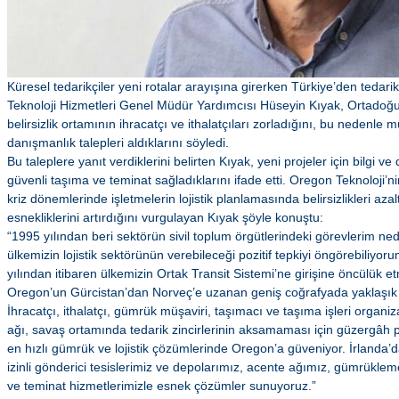
Küresel tedarikçiler yeni rotalar arayışına girerken Türkiye’den tedarik
Teknoloji Hizmetleri Genel Müdür Yardımcısı Hüseyin Kıyak, Ortadoğu
belirsizlik ortamının ihracatçı ve ithalatçıları zorladığını, bu nedenle
danışmanlık talepleri aldıklarını söyledi.
Bu taleplere yanıt verdiklerini belirten Kıyak, yeni projeler için bilgi v
güvenli taşıma ve teminat sağladıklarını ifade etti. Oregon Teknoloji’
kriz dönemlerinde işletmelerin lojistik planlamasında belirsizlikleri aza
esnekliklerini artırdığını vurgulayan Kıyak şöyle konuştu:
“1995 yılından beri sektörün sivil toplum örgütlerindeki görevlerim ne
ülkemizin lojistik sektörünün verebileceği pozitif tepkiyi öngörebiliyor
yılından itibaren ülkemizin Ortak Transit Sistemi’ne girişine öncülük etm
Oregon’un Gürcistan’dan Norveç’e uzanan geniş coğrafyada yaklaşık 2
İhracatçı, ithalatçı, gümrük müşaviri, taşımacı ve taşıma işleri organi
ağı, savaş ortamında tedarik zincirlerinin aksamaması için güzergâh 
en hızlı gümrük ve lojistik çözümlerinde Oregon’a güveniyor. İrlanda
izinli gönderici tesislerimiz ve depolarımız, acente ağımız, gümrüklem
ve teminat hizmetlerimizle esnek çözümler sunuyoruz.”