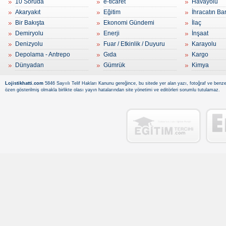
10 Soruda
e-ticaret
Havayolu
Akaryakıt
Eğitim
İhracatın Ba
Bir Bakışta
Ekonomi Gündemi
İlaç
Demiryolu
Enerji
İnşaat
Denizyolu
Fuar / Etkinlik / Duyuru
Karayolu
Depolama - Antrepo
Gıda
Kargo
Dünyadan
Gümrük
Kimya
Lojistikhatti.com
5846 Sayıılı Telif Hakları Kanunu gereğince, bu sitede yer alan yazı, fotoğraf ve benzer
özen gösterilmiş olmakla birlikte olası yayın hatalarından site yönetimi ve editörleri sorumlu tutulamaz.