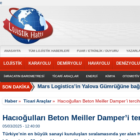
e
ANASAYFA
TÜM LOJİSTİK HABERLERİ
FUAR / ETKİNLİK / DUYURU
YAZARL
LOJİSTİK
KARAYOLU
DEMİRYOLU
HAVAYOLU
DENİZYOLU
İHRACATIN BAROMETRESİ
TİCARİ ARAÇLAR
ENERJİ
KİMYA
OTOMOTİV
Mars Logistics’in Yalova Gümrüğüne bağl
Haber
»
Ticari Araçlar
»
Hacıoğulları Beton Meiller Damper’i tercih 
Hacıoğulları Beton Meiller Damper’i ter
05/03/2025 - 12:40:00
Türkiye’nin en büyük sanayi kuruluşları sıralamasında yer alan H