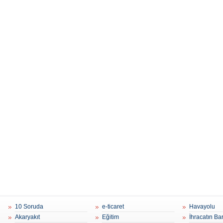
10 Soruda
e-ticaret
Havayolu
Akaryakıt
Eğitim
İhracatın Ba