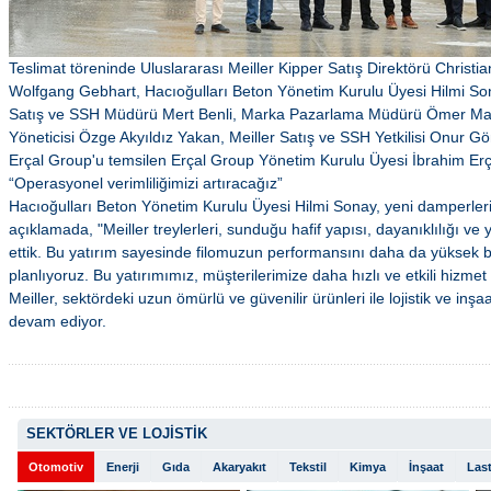
Teslimat töreninde Uluslararası Meiller Kipper Satış Direktörü Chris
Wolfgang Gebhart, Hacıoğulları Beton Yönetim Kurulu Üyesi Hilmi So
Satış ve SSH Müdürü Mert Benli, Marka Pazarlama Müdürü Ömer Ma
Yöneticisi Özge Akyıldız Yakan, Meiller Satış ve SSH Yetkilisi Onur Göng
Erçal Group'u temsilen Erçal Group Yönetim Kurulu Üyesi İbrahim Erça
“Operasyonel verimliliğimizi artıracağız”
Hacıoğulları Beton Yönetim Kurulu Üyesi Hilmi Sonay, yeni damperlerin
açıklamada, "Meiller treylerleri, sunduğu hafif yapısı, dayanıklılığı ve yü
ettik. Bu yatırım sayesinde filomuzun performansını daha da yüksek b
planlıyoruz. Bu yatırımımız, müşterilerimize daha hızlı ve etkili hizm
Meiller, sektördeki uzun ömürlü ve güvenilir ürünleri ile lojistik ve inşa
devam ediyor.
SEKTÖRLER VE LOJİSTİK
Otomotiv
Enerji
Gıda
Akaryakıt
Tekstil
Kimya
İnşaat
Last