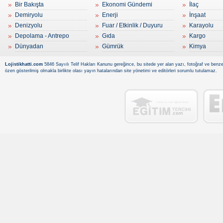
Bir Bakışta
Ekonomi Gündemi
İlaç
Demiryolu
Enerji
İnşaat
Denizyolu
Fuar / Etkinlik / Duyuru
Karayolu
Depolama - Antrepo
Gıda
Kargo
Dünyadan
Gümrük
Kimya
Lojistikhatti.com
5846 Sayıılı Telif Hakları Kanunu gereğince, bu sitede yer alan yazı, fotoğraf ve benzer
özen gösterilmiş olmakla birlikte olası yayın hatalarından site yönetimi ve editörleri sorumlu tutulamaz.