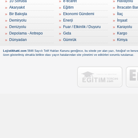
10 Soruda
e-ticaret
Havayolu
Akaryakıt
Eğitim
İhracatın Ba
Bir Bakışta
Ekonomi Gündemi
İlaç
Demiryolu
Enerji
İnşaat
Denizyolu
Fuar / Etkinlik / Duyuru
Karayolu
Depolama - Antrepo
Gıda
Kargo
Dünyadan
Gümrük
Kimya
Lojistikhatti.com
5846 Sayıılı Telif Hakları Kanunu gereğince, bu sitede yer alan yazı, fotoğraf ve benzer
özen gösterilmiş olmakla birlikte olası yayın hatalarından site yönetimi ve editörleri sorumlu tutulamaz.