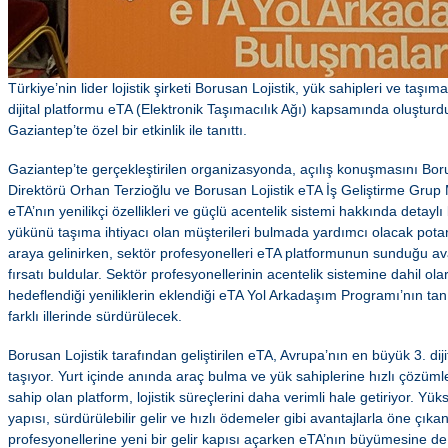
Türkiye’nin lider lojistik şirketi Borusan Lojistik, yük sahipleri ve taş
dijital platformu eTA (Elektronik Taşımacılık Ağı) kapsamında oluşturd
Gaziantep’te özel bir etkinlik ile tanıttı.
Gaziantep’te gerçekleştirilen organizasyonda, açılış konuşmasını Boru
Direktörü Orhan Terzioğlu ve Borusan Lojistik eTA İş Geliştirme Grup
eTA’nın yenilikçi özellikleri ve güçlü acentelik sistemi hakkında detaylı
yükünü taşıma ihtiyacı olan müşterileri bulmada yardımcı olacak potans
araya gelinirken, sektör profesyonelleri eTA platformunun sunduğu av
fırsatı buldular. Sektör profesyonellerinin acentelik sistemine dahil o
hedeflendiği yeniliklerin eklendiği eTA Yol Arkadaşım Programı’nın tan
farklı illerinde sürdürülecek.
Borusan Lojistik tarafından geliştirilen eTA, Avrupa’nın en büyük 3. diji
taşıyor. Yurt içinde anında araç bulma ve yük sahiplerine hızlı çözüml
sahip olan platform, lojistik süreçlerini daha verimli hale getiriyor. Yü
yapısı, sürdürülebilir gelir ve hızlı ödemeler gibi avantajlarla öne çıka
profesyonellerine yeni bir gelir kapısı açarken eTA’nın büyümesine de 