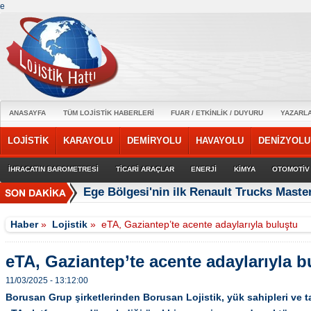
e
ANASAYFA
TÜM LOJİSTİK HABERLERİ
FUAR / ETKİNLİK / DUYURU
YAZARL
LOJİSTİK
KARAYOLU
DEMİRYOLU
HAVAYOLU
DENİZYOLU
İHRACATIN BAROMETRESİ
TİCARİ ARAÇLAR
ENERJİ
KİMYA
OTOMOTİV
Ege Bölgesi'nin ilk Renault Trucks Master
Haber
»
Lojistik
»
eTA, Gaziantep’te acente adaylarıyla buluştu
eTA, Gaziantep’te acente adaylarıyla b
11/03/2025 - 13:12:00
Borusan Grup şirketlerinden Borusan Lojistik, yük sahipleri ve taş