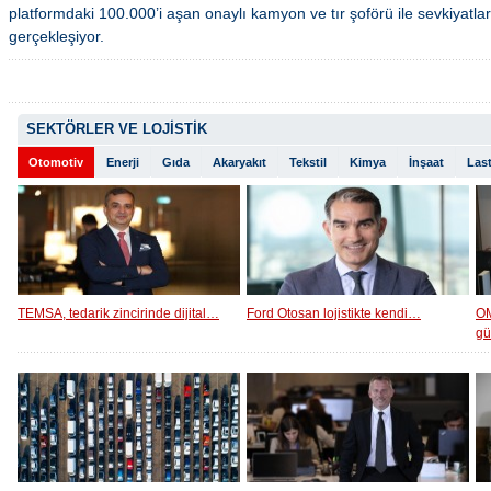
platformdaki 100.000’i aşan onaylı kamyon ve tır şoförü ile sevkiyatlar
gerçekleşiyor.
SEKTÖRLER VE LOJİSTİK
Otomotiv
Enerji
Gıda
Akaryakıt
Tekstil
Kimya
İnşaat
Last
TEMSA, tedarik zincirinde dijital…
Ford Otosan lojistikte kendi…
OM
g