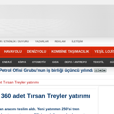
R / ETKİNLİK / DUYURU
YAZARLAR
REKLAM
İLETİŞİM
HAVAYOLU
DENİZYOLU
KOMBİNE TAŞIMACILIK
YEŞİL LOJİ
ENERJİ
KİMYA
OTOMOTİV
GIDA
DEPO / ANTREPO
TEKSTİL
GÜ
Petrol Ofisi Grubu’nun iş birliği üçüncü yılında güçlene
t Tırsan Treyler yatırımı
360 adet Tırsan Treyler yatırımı
n aracını teslim aldı. Yeni yatırımın 250'si tren