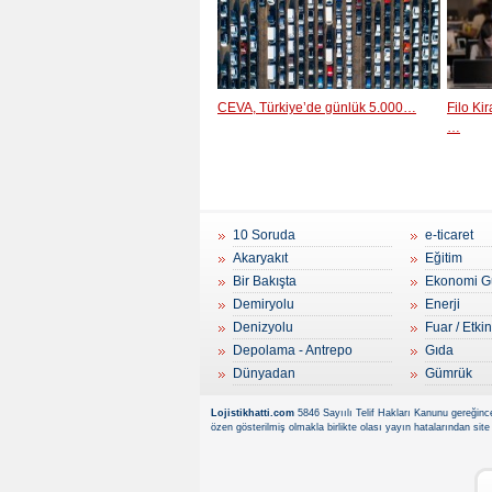
CEVA, Türkiye’de günlük 5.000…
Filo Ki
…
10 Soruda
e-ticaret
Akaryakıt
Eğitim
Bir Bakışta
Ekonomi G
Demiryolu
Enerji
Denizyolu
Fuar / Etkin
Depolama - Antrepo
Gıda
Dünyadan
Gümrük
Lojistikhatti.com
5846 Sayıılı Telif Hakları Kanunu gereğince
özen gösterilmiş olmakla birlikte olası yayın hatalarından site