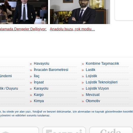
ralamada Dengeler Değişiyor:
Anadolu Isuzu, çok modlu…
Havayolu
Kombine Taşımacılık
İhracatın Barometresi
Lastik
ündemi
İlaç
Lojistik
İnşaat
Lojistik Teknolojileri
lik / Duyuru
Karayolu
Lojistik Vizyon
Kargo
Mevzuat
Kimya
Otomotiv
, bu sitede yer alan yazı, fotoğraf ve benzeri dokümanlar, izin alınmadan ve kaynak gösterilmeden kesinlikle 
 yönetimi ve editörleri sorumlu tutulamaz.