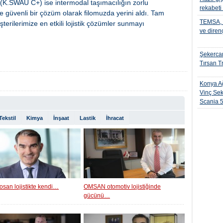
 (K.SWAU C+) ise intermodal taşımacılığın zorlu
rekabeti
 ve güvenli bir çözüm olarak filomuzda yerini aldı. Tam
TEMSA, t
şterilerimize en etkili lojistik çözümler sunmayı
ve diren
Şekercan
Tırsan Tr
Konya Ağ
Vinç Sek
Scania 
Tekstil
Kimya
İnşaat
Lastik
İhracat
osan lojistikte kendi…
OMSAN otomotiv lojistiğinde
gücünü…