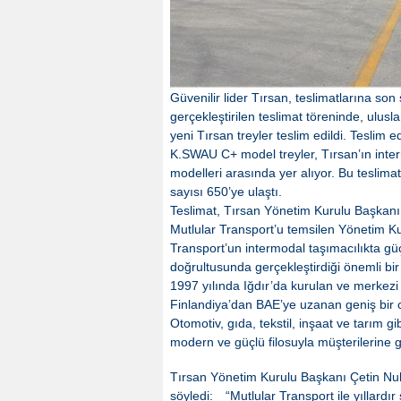
Güvenilir lider Tırsan, teslimatlarına 
gerçekleştirilen teslimat töreninde, ulus
yeni Tırsan treyler teslim edildi. Tesli
K.SWAU C+ model treyler, Tırsan’ın inter
modelleri arasında yer alıyor. Bu teslimat
sayısı 650’ye ulaştı.
Teslimat, Tırsan Yönetim Kurulu Başkanı 
Mutlular Transport’u temsilen Yönetim Ku
Transport’un intermodal taşımacılıkta gü
doğrultusunda gerçekleştirdiği önemli bir
1997 yılında Iğdır’da kurulan ve merkezi 
Finlandiya’dan BAE’ye uzanan geniş bir c
Otomotiv, gıda, tekstil, inşaat ve tarım gi
modern ve güçlü filosuyla müşterilerine gü
Tırsan Yönetim Kurulu Başkanı Çetin Nuh
söyledi:
“Mutlular Transport ile yıllardır