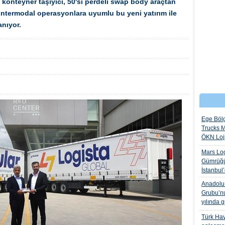
'ı konteyner taşıyıcı, 50'si perdeli swap body araçtan
intermodal operasyonlara uyumlu bu yeni yatırım ile
anıyor.
Ege Bölg
Trucks M
ÖKN Lojis
Mars Log
Gümrüğü
İstanbul
Anadolu I
Grubu’nu
yılında 
Türk Hava