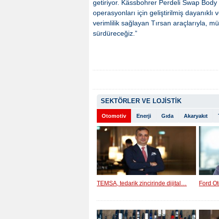
getiriyor. Kässbohrer Perdeli Swap Body
operasyonları için geliştirilmiş dayanıklı
verimlilik sağlayan Tırsan araçlarıyla, mü
sürdüreceğiz.”
SEKTÖRLER VE LOJİSTİK
Otomotiv
Enerji
Gıda
Akaryakıt
TEMSA, tedarik zincirinde dijital…
Ford Ot