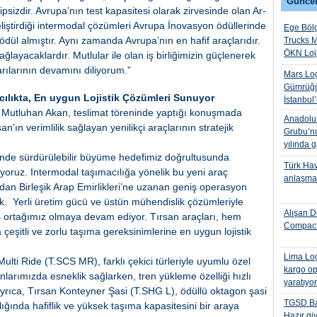
Güncel
psizdir. Avrupa’nın test kapasitesi olarak zirvesinde olan Ar-
liştirdiği intermodal çözümleri Avrupa İnovasyon ödüllerinde
Ege Bölg
ül almıştır. Aynı zamanda Avrupa’nın en hafif araçlarıdır.
Trucks M
ÖKN Lojis
layacaklardır. Mutlular ile olan iş birliğimizin güçlenerek
ılarının devamını diliyorum.”
Mars Log
Gümrüğü
acılıkta, En uygun Lojistik Çözümleri Sunuyor
İstanbul
 Mutluhan Akan, teslimat töreninde yaptığı konuşmada
Anadolu I
’ın verimlilik sağlayan yenilikçi araçlarının stratejik
Grubu’nu
yılında 
öründe sürdürülebilir büyüme hedefimiz doğrultusunda
Türk Hava
oruz. Intermodal taşımacılığa yönelik bu yeni araç
anlaşmas
’dan Birleşik Arap Emirlikleri’ne uzanan geniş operasyon
. Yerli üretim gücü ve üstün mühendislik çözümleriyle
Alışan D
 ortağımız olmaya devam ediyor. Tırsan araçları, hem
Compact
şitli ve zorlu taşıma gereksinimlerine en uygun lojistik
Lima Log
ulti Ride (T.SCS MR), farklı çekici türleriyle uyumlu özel
kargo op
arımızda esneklik sağlarken, tren yükleme özelliği hızlı
yaratıyo
yrıca, Tırsan Konteyner Şasi (T.SHG L), ödüllü oktagon şasi
TGSD Ba
ığında hafiflik ve yüksek taşıma kapasitesini bir araya
Hazır gi