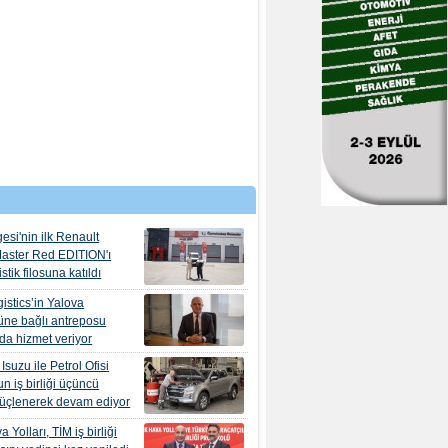
esi'nin ilk Renault
aster Red EDITION'ı
tik filosuna katıldı
istics’in Yalova
ne bağlı antreposu
’da hizmet veriyor
suzu ile Petrol Ofisi
n iş birliği üçüncü
güçlenerek devam ediyor
 Yolları, TİM iş birliği