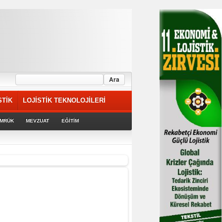
STİK
LOJİSTİK TEKNOLOJİLERİ
MRÜK
MEVZUAT
EĞİTİM
rek devam ediyor