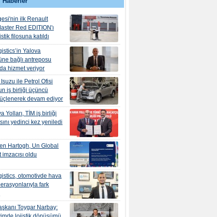
 Haberler
esi'nin ilk Renault
aster Red EDITION'ı
tik filosuna katıldı
istics’in Yalova
ne bağlı antreposu
’da hizmet veriyor
suzu ile Petrol Ofisi
n iş birliği üçüncü
güçlenerek devam ediyor
 Yolları, TİM iş birliği
ını yedinci kez yeniledi
en Hartogh, Un Global
 imzacısı oldu
istics, otomotivde hava
erasyonlarıyla fark
r
şkanı Toygar Narbay:
yimde lojistik dönüşümü