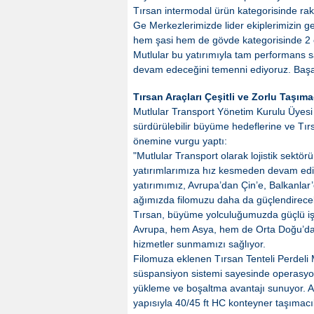
Tırsan intermodal ürün kategorisinde raki
Ge Merkezlerimizde lider ekiplerimizin ge
hem şasi hem de gövde kategorisinde 2 öd
Mutlular bu yatırımıyla tam performans sağ
devam edeceğini temenni ediyoruz. Başar
Tırsan Araçları Çeşitli ve Zorlu Taşım
Mutlular Transport Yönetim Kurulu Üyesi
sürdürülebilir büyüme hedeflerine ve Tırsan
önemine vurgu yaptı:
"Mutlular Transport olarak lojistik sekt
yatırımlarımıza hız kesmeden devam ediy
yatırımımız, Avrupa’dan Çin’e, Balkanlar
ağımızda filomuzu daha da güçlendirecek
Tırsan, büyüme yolculuğumuzda güçlü iş
Avrupa, hem Asya, hem de Orta Doğu’da çe
hizmetler sunmamızı sağlıyor.
Filomuza eklenen Tırsan Tenteli Perdeli M
süspansiyon sistemi sayesinde operasyonl
yükleme ve boşaltma avantajı sunuyor. A
yapısıyla 40/45 ft HC konteyner taşımacıl