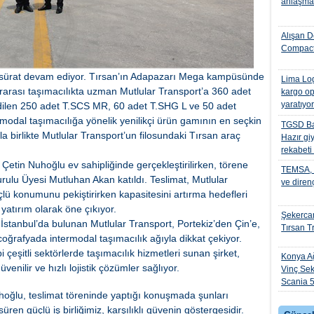
anlaşmas
Alışan D
Compact
son sürat devam ediyor. Tırsan’ın Adapazarı Mega kampüsünde
Lima Log
lararası taşımacılıkta uzman Mutlular Transport’a 360 adet
kargo op
yaratıyo
m edilen 250 adet T.SCS MR, 60 adet T.SHG L ve 50 adet
modal taşımacılığa yönelik yenilikçi ürün gamının en seçkin
TGSD Ba
la birlikte Mutlular Transport’un filosundaki Tırsan araç
Hazır gi
rekabeti
Çetin Nuhoğlu ev sahipliğinde gerçekleştirilirken, törene
TEMSA, t
rulu Üyesi Mutluhan Akan katıldı. Teslimat, Mutlular
ve diren
çlü konumunu pekiştirirken kapasitesini artırma hedefleri
 yatırım olarak öne çıkıyor.
Şekercan
İstanbul’da bulunan Mutlular Transport, Portekiz’den Çin’e,
Tırsan Tr
oğrafyada intermodal taşımacılık ağıyla dikkat çekiyor.
bi çeşitli sektörlerde taşımacılık hizmetleri sunan şirket,
Konya Ağ
venilir ve hızlı lojistik çözümler sağlıyor.
Vinç Sek
Scania 
oğlu, teslimat töreninde yaptığı konuşmada şunları
 süren güçlü iş birliğimiz, karşılıklı güvenin göstergesidir.