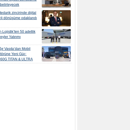
 belirleyecek
edarik zincirinde dijital
çli dönüşüme odaklandı
 Lojistik’ten 50 adetlik
eyler Yatırımı
ır Vasıta’dan Mobil
törüne Yeni Güç:
560G TITAN & ULTRA