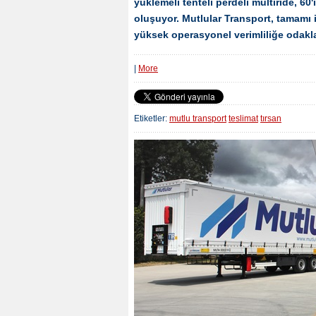
yüklemeli tenteli perdeli multiride, 60
oluşuyor. Mutlular Transport, tamamı 
yüksek operasyonel verimliliğe odakl
|
More
Etiketler:
mutlu transport
teslimat
tırsan