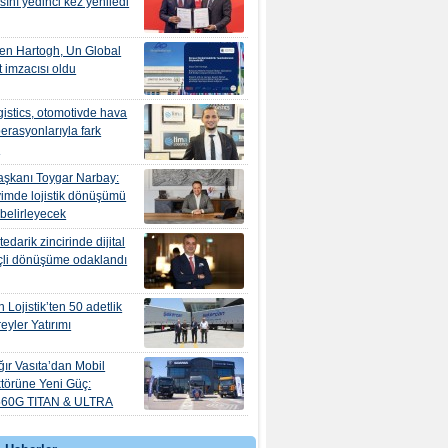
ını yedinci kez yeniledi
en Hartogh, Un Global
 imzacısı oldu
istics, otomotivde hava
erasyonlarıyla fark
r
şkanı Toygar Narbay:
yimde lojistik dönüşümü
 belirleyecek
edarik zincirinde dijital
çli dönüşüme odaklandı
 Lojistik’ten 50 adetlik
eyler Yatırımı
ır Vasıta’dan Mobil
törüne Yeni Güç:
560G TITAN & ULTRA